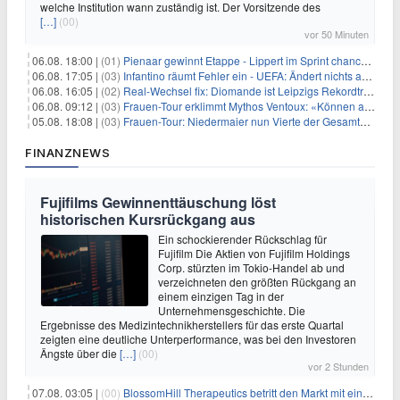
welche Institution wann zuständig ist. Der Vorsitzende des
[…]
(00)
vor 50 Minuten
06.08. 18:00 |
(01)
Pienaar gewinnt Etappe - Lippert im Sprint chancenlos
06.08. 17:05 |
(03)
Infantino räumt Fehler ein - UEFA: Ändert nichts an Boykott
06.08. 16:05 |
(02)
Real-Wechsel fix: Diomande ist Leipzigs Rekordtransfer
06.08. 09:12 |
(03)
Frauen-Tour erklimmt Mythos Ventoux: «Können alles schaffen»
05.08. 18:08 |
(03)
Frauen-Tour: Niedermaier nun Vierte der Gesamtwertung
FINANZNEWS
Fujifilms Gewinnenttäuschung löst
historischen Kursrückgang aus
Ein schockierender Rückschlag für
Fujifilm Die Aktien von Fujifilm Holdings
Corp. stürzten im Tokio-Handel ab und
verzeichneten den größten Rückgang an
einem einzigen Tag in der
Unternehmensgeschichte. Die
Ergebnisse des Medizintechnikherstellers für das erste Quartal
zeigten eine deutliche Unterperformance, was bei den Investoren
Ängste über die
[…]
(00)
vor 2 Stunden
07.08. 03:05 |
(00)
BlossomHill Therapeutics betritt den Markt mit einem IPO-Boost von 150 Millionen Dollar