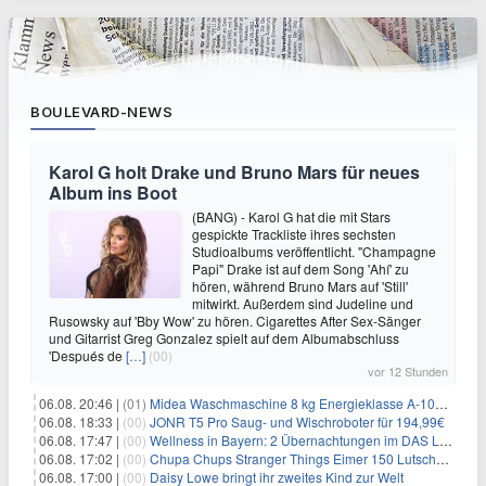
BOULEVARD-NEWS
Karol G holt Drake und Bruno Mars für neues
Album ins Boot
(BANG) - Karol G hat die mit Stars
gespickte Trackliste ihres sechsten
Studioalbums veröffentlicht. "Champagne
Papi" Drake ist auf dem Song 'Ahí' zu
hören, während Bruno Mars auf 'Still'
mitwirkt. Außerdem sind Judeline und
Rusowsky auf 'Bby Wow' zu hören. Cigarettes After Sex-Sänger
und Gitarrist Greg Gonzalez spielt auf dem Albumabschluss
'Después de
[…]
(00)
vor 12 Stunden
06.08. 20:46 |
(01)
Midea Waschmaschine 8 kg Energieklasse A-10% 1400 U/Min für 289,97€
06.08. 18:33 |
(00)
JONR T5 Pro Saug- und Wischroboter für 194,99€
06.08. 17:47 |
(00)
Wellness in Bayern: 2 Übernachtungen im DAS LUDWIG Sports Resort inkl. HP + Wellness ab 174€ p.P.
06.08. 17:02 |
(00)
Chupa Chups Stranger Things Eimer 150 Lutscher für 21,95€
06.08. 17:00 |
(00)
Daisy Lowe bringt ihr zweites Kind zur Welt