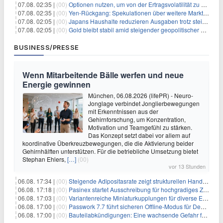
07.08. 02:35 |
(00)
Optionen nutzen, um von der Ertragsvolatilität zu profitieren
07.08. 02:35 |
(00)
Yen-Rückgang: Spekulationen über weitere Marktinterventionen nehmen zu
07.08. 02:05 |
(00)
Japans Haushalte reduzieren Ausgaben trotz steigender Löhne: Ein Warnsignal für das Wachstum
07.08. 02:05 |
(00)
Gold bleibt stabil amid steigender geopolitischer Spannungen im Persischen Golf
BUSINESS/PRESSE
Wenn Mitarbeitende Bälle werfen und neue
Energie gewinnen
München, 06.08.2026 (lifePR) - Neuro-
Jonglage verbindet Jonglierbewegungen
mit Erkenntnissen aus der
Gehirnforschung, um Konzentration,
Motivation und Teamgefühl zu stärken.
Das Konzept setzt dabei vor allem auf
koordinative Überkreuzbewegungen, die die Aktivierung beider
Gehirnhälften unterstützen. Für die betriebliche Umsetzung bietet
Stephan Ehlers,
[…]
(00)
vor 13 Stunden
06.08. 17:34 |
(00)
Steigende Adipositasrate zeigt strukturellen Handlungsbedarf bei der Ernährung schulpflichtiger Kinder
06.08. 17:18 |
(00)
Pasinex startet Ausschreibung für hochgradiges Zinksulfidkonzentrat mit Germanium- und Silbergehalten und stellt ein Betriebsupdate bereit
06.08. 17:03 |
(00)
Variantenreiche Miniaturkupplungen für diverse Einsatzbereiche
06.08. 17:00 |
(00)
Passwork 7.7 führt sicheren Offline-Modus für Desktop- und Mobile-Apps ein
06.08. 17:00 |
(00)
Bauteilabkündigungen: Eine wachsende Gefahr für industrielle Elektroniksysteme