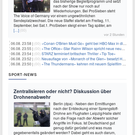
das bisherige Begleitprogramm und setzt
nach der Show nur noch auf
Wiederholungen. Bei ProSieben steht
The Voice of Germany vor einem ungewöhnlichen
Sendeplatzwechsel. Die neue Staffel startet am Freitag, 11.
September, bei Sat.1. ProSieben steigt einen Tag später, am
[…]
(00)
vor 2 Stunden
06.08. 23:58 |
(00)
«Conan O'Brien Must Go» geht bei HBO Max in die dritte Runde
06.08. 23:55 |
(00)
«The Office»-Star Rainn Wilson spricht neue neuseeländische Serie «Settling»
06.08. 23:54 |
(00)
STARZ terminiert britischen Thriller «Tip Toe»
06.08. 23:52 |
(00)
Neuauflage von «Monarch of the Glen» besetzt Hauptrollen
06.08. 23:50 |
(00)
«The Thundermans» kehren mit neuem Spielfilm zurück
SPORT-NEWS
Zentralisieren oder nicht? Diskussion über
Drohnenabwehr
Berlin (dpa) - Neben den Ermittlungen
nach der Entdeckung einer Sprengstoff-
Drohne am Flughafen Leipzig/Halle steht
nun die Frage nach der Abwehr solcher
Angriffe im Fokus. Ist Deutschland gut
genug dafür gerüstet und was muss
gegebenenfalls geändert werden? Dabei geht es auch darum,