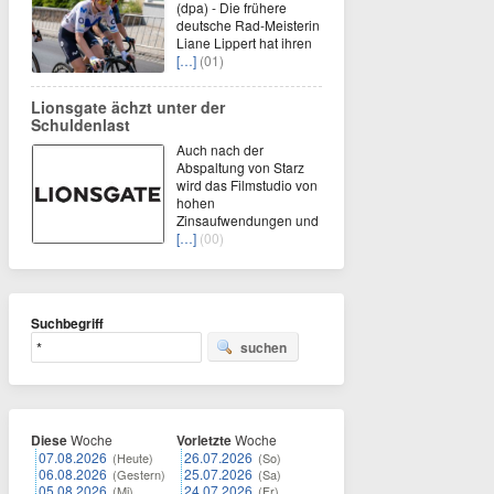
(dpa) - Die frühere
deutsche Rad-Meisterin
Liane Lippert hat ihren
[…]
(01)
Lionsgate ächzt unter der
Schuldenlast
Auch nach der
Abspaltung von Starz
wird das Filmstudio von
hohen
Zinsaufwendungen und
[…]
(00)
Suchbegriff
suchen
Diese
Woche
Vorletzte
Woche
07.08.2026
26.07.2026
(Heute)
(So)
06.08.2026
25.07.2026
(Gestern)
(Sa)
05.08.2026
24.07.2026
(Mi)
(Fr)