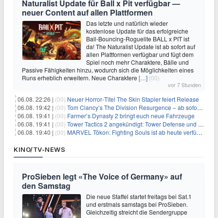
Naturalist Update für Ball x Pit verfügbar —
neuer Content auf allen Plattformen
Das letzte und natürlich wieder
kostenlose Update für das erfolgreiche
Ball-Bouncing-Roguelite BALL x PIT ist
da! The Naturalist Update ist ab sofort auf
allen Plattformen verfügbar und fügt dem
Spiel noch mehr Charaktere, Bälle und
Passive Fähigkeiten hinzu, wodurch sich die Möglichkeiten eines
Runs erheblich erweitern. Neue Charaktere
[…]
(00)
vor 7 Stunden
06.08. 22:26 |
(00)
Neuer Horror‑Titel The Skin Stapler feiert Release
06.08. 19:42 |
(00)
Tom Clancy’s The Division Resurgence – ab sofort für euch verfügbar
06.08. 19:41 |
(00)
Farmer’s Dynasty 2 bringt euch neue Fahrzeuge
06.08. 19:41 |
(00)
Tower Tactics 2 angekündigt: Tower Defense und Deckbuilding Kombo kehrt zurück
06.08. 19:40 |
(00)
MARVEL Tōkon: Fighting Souls ist ab heute verfügbar
KINO/TV-NEWS
ProSieben legt «The Voice of Germany» auf
den Samstag
Die neue Staffel startet freitags bei Sat.1
und erstmals samstags bei ProSieben.
Gleichzeitig streicht die Sendergruppe