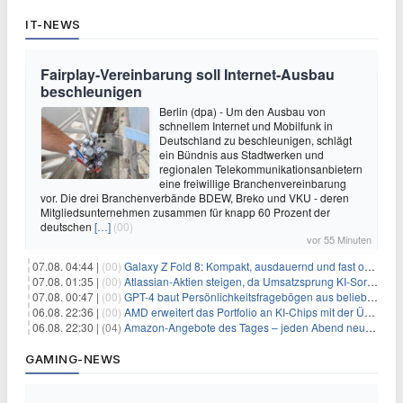
IT-NEWS
Fairplay-Vereinbarung soll Internet-Ausbau
beschleunigen
Berlin (dpa) - Um den Ausbau von
schnellem Internet und Mobilfunk in
Deutschland zu beschleunigen, schlägt
ein Bündnis aus Stadtwerken und
regionalen Telekommunikationsanbietern
eine freiwillige Branchenvereinbarung
vor. Die drei Branchenverbände BDEW, Breko und VKU - deren
Mitgliedsunternehmen zusammen für knapp 60 Prozent der
deutschen
[…]
(00)
vor 55 Minuten
07.08. 04:44 |
(00)
Galaxy Z Fold 8: Kompakt, ausdauernd und fast ohne Falte
07.08. 01:35 |
(00)
Atlassian-Aktien steigen, da Umsatzsprung KI-Sorgen dämpft
07.08. 00:47 |
(00)
GPT-4 baut Persönlichkeitsfragebögen aus beliebigen Texten und sagt Antworten voraus
06.08. 22:36 |
(00)
AMD erweitert das Portfolio an KI-Chips mit der Übernahme von Taalas
06.08. 22:30 |
(04)
Amazon-Angebote des Tages – jeden Abend neue Deals zum Stöbern
GAMING-NEWS