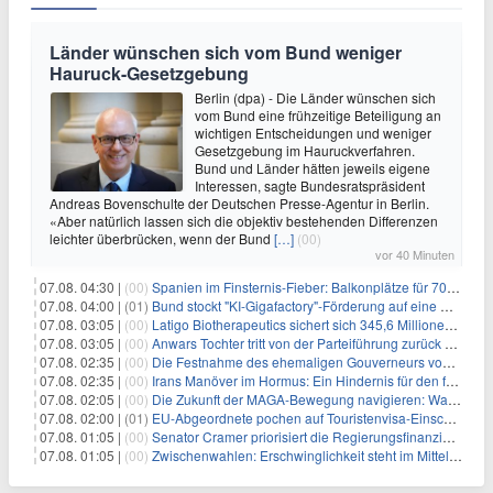
Länder wünschen sich vom Bund weniger
Hauruck-Gesetzgebung
Berlin (dpa) - Die Länder wünschen sich
vom Bund eine frühzeitige Beteiligung an
wichtigen Entscheidungen und weniger
Gesetzgebung im Hauruckverfahren.
Bund und Länder hätten jeweils eigene
Interessen, sagte Bundesratspräsident
Andreas Bovenschulte der Deutschen Presse-Agentur in Berlin.
«Aber natürlich lassen sich die objektiv bestehenden Differenzen
leichter überbrücken, wenn der Bund
[…]
(00)
vor 40 Minuten
07.08. 04:30 |
(00)
Spanien im Finsternis-Fieber: Balkonplätze für 700 Euro
07.08. 04:00 |
(01)
Bund stockt "KI-Gigafactory"-Förderung auf eine Milliarde Euro auf
07.08. 03:05 |
(00)
Latigo Biotherapeutics sichert sich 345,6 Millionen Dollar in einer erhöhten IPO und ebnet den Weg für nicht-opioide Schmerztherapie
07.08. 03:05 |
(00)
Anwars Tochter tritt von der Parteiführung zurück und hebt politische Turbulenzen hervor
07.08. 02:35 |
(00)
Die Festnahme des ehemaligen Gouverneurs von Mexiko hebt die anhaltenden Herausforderungen in der Governance und im Geschäftsumfeld hervor
07.08. 02:35 |
(00)
Irans Manöver im Hormus: Ein Hindernis für den freien Handel und das Investorenvertrauen
07.08. 02:05 |
(00)
Die Zukunft der MAGA-Bewegung navigieren: Was steht für Investoren auf dem Spiel?
07.08. 02:00 |
(01)
EU-Abgeordnete pochen auf Touristenvisa-Einschränkungen für Russen
07.08. 01:05 |
(00)
Senator Cramer priorisiert die Regierungsfinanzierung angesichts des bevorstehenden Ferienbeginns
07.08. 01:05 |
(00)
Zwischenwahlen: Erschwinglichkeit steht im Mittelpunkt, während die Demokraten auf die Mehrheit im Repräsentantenhaus zielen