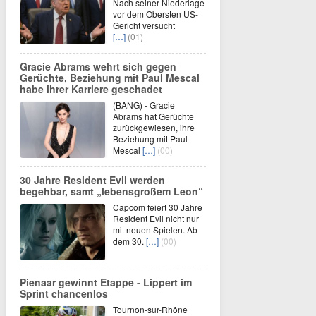
Nach seiner Niederlage
vor dem Obersten US-
Gericht versucht
[…]
(01)
Gracie Abrams wehrt sich gegen
Gerüchte, Beziehung mit Paul Mescal
habe ihrer Karriere geschadet
(BANG) - Gracie
Abrams hat Gerüchte
zurückgewiesen, ihre
Beziehung mit Paul
Mescal
[…]
(00)
30 Jahre Resident Evil werden
begehbar, samt „lebensgroßem Leon“
Capcom feiert 30 Jahre
Resident Evil nicht nur
mit neuen Spielen. Ab
dem 30.
[…]
(00)
Pienaar gewinnt Etappe - Lippert im
Sprint chancenlos
Tournon-sur-Rhône