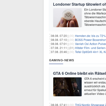
Londoner Startup tätowiert o
Ein Londoner Sta
ohne die Warteze
Tätowiermaschine 
oberste Hautschi
Tätowiermaschine
08.08. 07:20 |
(00)
Hemden.de: bis zu 72% 
08.08. 07:10 |
(00)
BOSS Power Boxershorts
08.08. 07:01 |
(00)
Vanish Oxi Action Pulver
07.08. 21:11 |
(01)
Hitster Film- und Serie
07.08. 20:46 |
(00)
Tefal OptiGrill 4in1 XL
GAMING-NEWS
GTA 6 Online bleibt ein Rätsel
GTA 6 erscheint
wissen wir ersta
ausdrücklich als
erneut für Speku
aktuellen Video 
08.08. 07:41 |
(00)
THQ Nordic Showcase 20