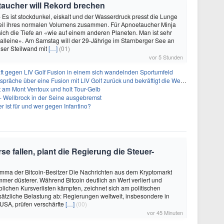
oetaucher will Rekord brechen
- Es ist stockdunkel, eiskalt und der Wasserdruck presst die Lunge
teil ihres normalen Volumens zusammen. Für Apnoetaucher Minja
 sich die Tiefe an «wie auf einem anderen Planeten. Man ist sehr
 alleine». Am Samstag will der 29-Jährige im Starnberger See an
ser Steilwand mit
[…]
(01)
vor 5 Stunden
ft gegen LIV Golf Fusion in einem sich wandelnden Sportumfeld
 über eine Fusion mit LIV Golf zurück und bekräftigt die Wettbewerbslandschaft
t am Mont Ventoux und holt Tour-Gelb
- Wellbrock in der Seine ausgebremst
 ist für und wer gegen Infantino?
 fallen, plant die Regierung die Steuer-
mma der Bitcoin-Besitzer Die Nachrichten aus dem Kryptomarkt
mmer düsterer. Während Bitcoin deutlich an Wert verliert und
blichen Kursverlisten kämpfen, zeichnet sich am politischen
sätzliche Belastung ab: Regierungen weltweit, insbesondere in
USA, prüfen verschärfte
[…]
(00)
vor 45 Minuten