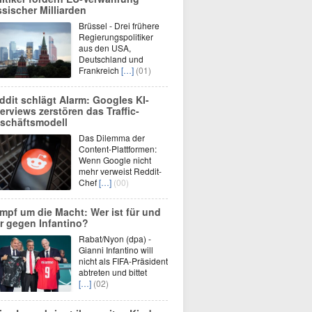
ssischer Milliarden
Brüssel - Drei frühere
Regierungspolitiker
aus den USA,
Deutschland und
Frankreich
[…]
(01)
ddit schlägt Alarm: Googles KI-
erviews zerstören das Traffic-
schäftsmodell
Das Dilemma der
Content-Plattformen:
Wenn Google nicht
mehr verweist Reddit-
Chef
[…]
(00)
mpf um die Macht: Wer ist für und
r gegen Infantino?
Rabat/Nyon (dpa) -
Gianni Infantino will
nicht als FIFA-Präsident
abtreten und bittet
[…]
(02)