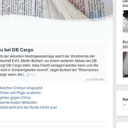
Da
zu
Pr
20
au bei DB Cargo
hts der aktuellen Niedrigwasserlage warnt der Vorsitzende der
schaft EVG, Martin Burkert, vor einem weiteren Abbau bei DB
sorgt DB Cargo dafür, dass Fracht verlagert werden kann und die
 nicht in Schwierigkeiten kommt", sagte Burkert der "Rheinischen
Cargo seien die
[…]
(00)
vor 6 Minuten
 falschen Embryo eingesetzt
 Polen soll Pilger anziehen
rgehen gegen China
Suc
eamte kosten Milliarden
dat stellt sich bei Rente mit 63 quer