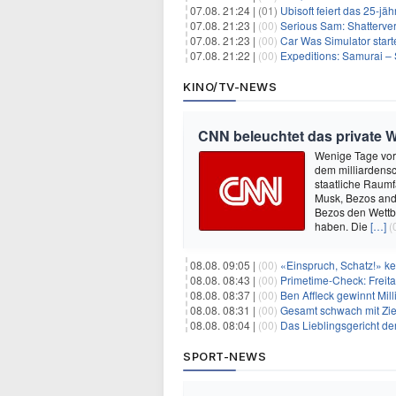
07.08. 21:24 |
(01)
Ubisoft feiert das 25-j
07.08. 21:23 |
(00)
Serious Sam: Shatterver
07.08. 21:23 |
(00)
Car Was Simulator starte
07.08. 21:22 |
(00)
Expeditions: Samurai – 
KINO/TV-NEWS
CNN beleuchtet das private W
Wenige Tage vor
dem milliardensc
staatliche Raumf
Musk, Bezos and
Bezos den Wettb
haben. Die
[…]
(
08.08. 09:05 |
(00)
«Einspruch, Schatz!» keh
08.08. 08:43 |
(00)
Primetime-Check: Freita
08.08. 08:37 |
(00)
Ben Affleck gewinnt Mi
08.08. 08:31 |
(00)
Gesamt schwach mit Ziel
08.08. 08:04 |
(00)
Das Lieblingsgericht de
SPORT-NEWS