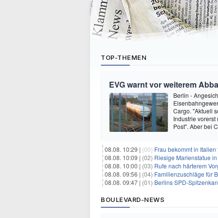
TOP-THEMEN
EVG warnt vor weiterem Abb
Berlin - Angesic
Eisenbahngewerk
Cargo. "Aktuell 
Industrie vorerst
Post". Aber bei 
08.08. 10:29 |
(00)
Frau bekommt in Italien
08.08. 10:09 |
(02)
Riesige Marienstatue in
08.08. 10:00 |
(03)
Rufe nach härterem Vo
08.08. 09:56 |
(04)
Familienzuschläge für B
08.08. 09:47 |
(01)
Berlins SPD-Spitzenkandi
BOULEVARD-NEWS