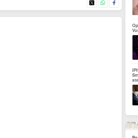
Op
Vo
iP
Sm
st
Po