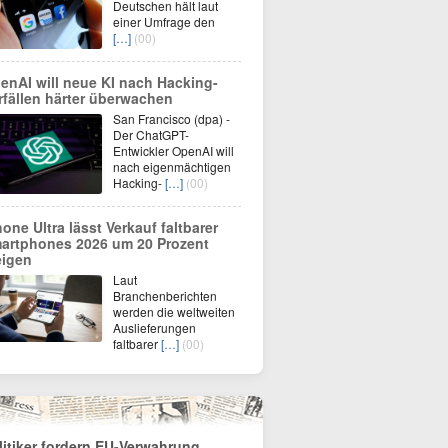
Deutschen hält laut
einer Umfrage den
[…]
(00)
enAI will neue KI nach Hacking-
rfällen härter überwachen
San Francisco (dpa) -
Der ChatGPT-
Entwickler OpenAI will
nach eigenmächtigen
Hacking-
[…]
(00)
hone Ultra lässt Verkauf faltbarer
artphones 2026 um 20 Prozent
eigen
Laut
Branchenberichten
werden die weltweiten
Auslieferungen
faltbarer
[…]
(00)
litiker fordern EU-Verwahrung