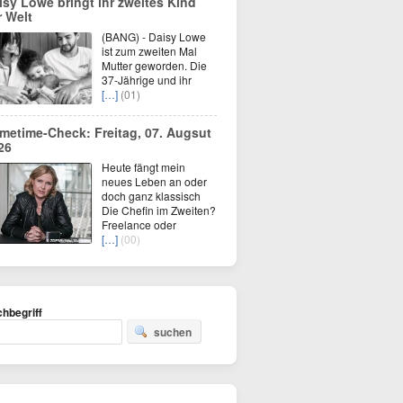
isy Lowe bringt ihr zweites Kind
r Welt
(BANG) - Daisy Lowe
ist zum zweiten Mal
Mutter geworden. Die
37-Jährige und ihr
[…]
(01)
imetime-Check: Freitag, 07. Augsut
26
Heute fängt mein
neues Leben an oder
doch ganz klassisch
Die Chefin im Zweiten?
Freelance oder
[…]
(00)
hbegriff
suchen