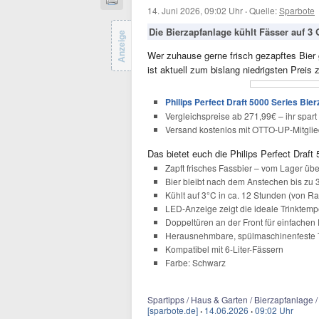
14. Juni 2026, 09:02 Uhr
·
Quelle:
Sparbote
Die Bierzapfanlage kühlt Fässer auf 3 G
Anzeige
Wer zuhause gerne frisch gezapftes Bier g
ist aktuell zum bislang niedrigsten Preis 
Philips Perfect Draft 5000 Series Bier
Vergleichspreise ab 271,99€ – ihr spart
Versand kostenlos mit OTTO-UP-Mitglie
Das bietet euch die Philips Perfect Draft
Zapft frisches Fassbier – vom Lager üb
Bier bleibt nach dem Anstechen bis zu 3
Kühlt auf 3°C in ca. 12 Stunden (von 
LED-Anzeige zeigt die ideale Trinktemp
Doppeltüren an der Front für einfache
Herausnehmbare, spülmaschinenfeste 
Kompatibel mit 6-Liter-Fässern
Farbe: Schwarz
Spartipps / Haus & Garten / Bierzapfanlage /
[sparbote.de]
·
14.06.2026
·
09:02 Uhr