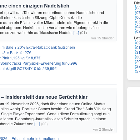
Di
hne einen einzigen Nadelstich
0
rt-up will das Tätowieren neu erfinden, ohne Nadelstiche und
0
0
it einer klassischen Sitzung. CipherX ersetzt die
0
durch ein Pflaster voller Mikronadeln, die Pigment direkt in die
0
cht abgeben. Herkömmliche Verfahren wie robotergestützte
0
n setzen weiterhin auf klassische Nadeln,
[…]
(01)
Let
vor 15 Stunden
0
im Sale + 20% Extra-Rabatt dank Gutschein
0
3
 3er Pack für 27€
3
 Pink 1,125 kg für 8,87€
2
n-Soundtracks Partyspiel-Erweiterung für 6,99€
2
 Kontaktgrill GC784D10 für 239,99€
2
 – Insider stellt das neue Gerücht klar
 am 19. November 2026, doch über einen neuen Online-Modus
unlich wenig. Rockstar Games bewirbt Grand Theft Auto VI bislang
 „Single Player Experience“. Genau diese Formulierung sorgt nun
lationen. Bloomberg-Journalist Jason Schreier sprach in einem
über die Zukunft von
[…]
(00)
vor 2 Stunden
26 – Erhaltet mehr Informationen