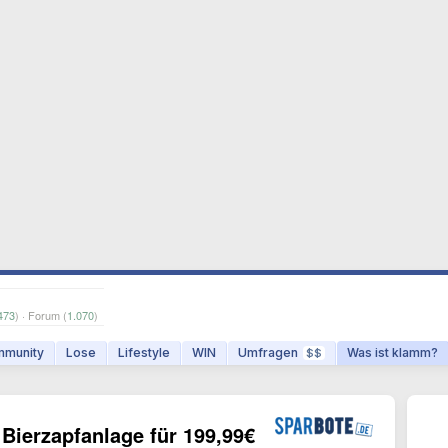
473
) · Forum (
1.070
)
munity
Lose
Lifestyle
WIN
Umfragen
Was ist klamm?
$$
 Bierzapfanlage für 199,99€