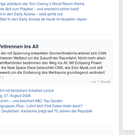
ährige Jubiläum der Tom Clancy’s Ghost Recon-Reihe
se lädt zum Playtest – und erscheint schon bald!
t in den Early Access – bald gehts los!
Start in den Early Access ab heute im feudalen Japan
ettrennen ins All
 der mit Spannung erwarteten Sonnenfinsternis widmet sich CNN
hweren Wettlauf um die Zukunft der Raumfahrt. Nicht mehr allein
ahrtbehörden bestimmen den Weg ins All. Mit Eclipsing Power:
 the New Space Race beleuchtet CNN, wie Elon Musk und Jeff
ewerb um die Eroberung des Weltraums grundlegend verändert
00)
vor 1 Stunde
rt mit tierischem Erbstreit zurück
g, 07. Augsut 2026
llionen – und beschert ABC Top-Quoten
gruppen-Plus - Lohnt sich First Dates Hotel doch?
r Deutschen: Karlsruhe prägt seit 75 Jahren die Republik