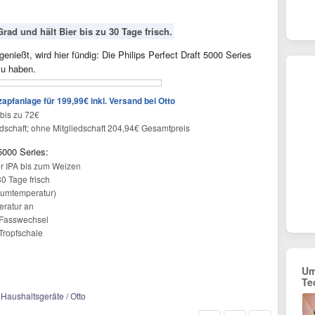
rad und hält Bier bis zu 30 Tage frisch.
enießt, wird hier fündig: Die Philips Perfect Draft 5000 Series
zu haben.
zapfanlage für 199,99€ inkl. Versand bei Otto
 bis zu 72€
dschaft; ohne Mitgliedschaft 204,94€ Gesamtpreis
 5000 Series:
er IPA bis zum Weizen
0 Tage frisch
Raumtemperatur)
eratur an
n Fasswechsel
Tropfschale
Um
Te
 Haushaltsgeräte / Otto