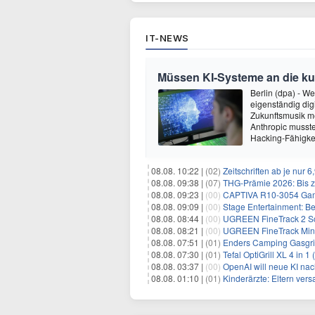
IT-NEWS
Müssen KI-Systeme an die k
Berlin (dpa) - W
eigenständig dig
Zukunftsmusik m
Anthropic musste
Hacking-Fähigkei
08.08. 10:22 |
(02)
Zeitschriften ab je nur 
08.08. 09:38 |
(07)
THG-Prämie 2026: Bis zu
08.08. 09:23 |
(00)
CAPTIVA R10-3054 Gam
08.08. 09:09 |
(00)
Stage Entertainment: Be
08.08. 08:44 |
(00)
UGREEN FineTrack 2 Sch
08.08. 08:21 |
(00)
UGREEN FineTrack Mini 
08.08. 07:51 |
(01)
Enders Camping Gasgri
08.08. 07:30 |
(01)
Tefal OptiGrill XL 4 in 
08.08. 03:37 |
(00)
OpenAI will neue KI na
08.08. 01:10 |
(01)
Kinderärzte: Eltern ver