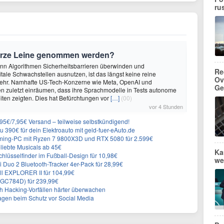
ru
urze Leine genommen werden?
enn Algorithmen Sicherheitsbarrieren überwinden und
Re
itale Schwachstellen ausnutzen, ist das längst keine reine
Ov
ehr. Namhafte US-Tech-Konzerne wie Meta, OpenAI und
Ge
n zuletzt einräumen, dass ihre Sprachmodelle in Tests autonome
ten zeigten. Dies hat Befürchtungen vor
[…]
(00)
vor 4 Stunden
6,95€/7,95€ Versand – teilweise selbstkündigend!
 390€ für dein Elektroauto mit geld-fuer-eAuto.de
ing-PC mit Ryzen 7 9800X3D und RTX 5080 für 2.599€
liebte Musicals ab 45€
Ka
lüsselfinder im Fußball-Design für 10,98€
we
Duo 2 Bluetooth-Tracker 4er-Pack für 28,99€
ll EXPLORER II für 104,99€
1 (GC784D) für 239,99€
ch Hacking-Vorfällen härter überwachen
sagen beim Schutz vor Social Media