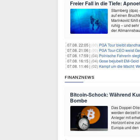
Freier Fall in die Tiefe: Apn
Starnberg (dpa) 
auf einen Bruch
Marinković fühlt
ruhig – und sehr
der Allmannshau
07.08. 22:05 |
(00)
PGA Tour bleibt standha
07.08. 21:06 |
(00)
PGA Tour-CEO weist Gespräche
07.08. 17:59 |
(04)
Polnische Fahrerin sieg
07.08. 16:15 |
(04)
Gose bejubelt EM-Gold 
07.08. 11:46 |
(02)
Kampf um die Macht: Wer
FINANZNEWS
Bitcoin-Schock: Während Kurse
Bombe
Das Doppel-Dile
werden derzeit i
Anleger mit erhe
Horizont eine zu
Europa und den 