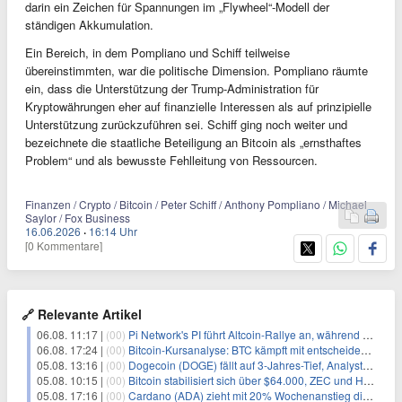
darin ein Zeichen für Spannungen im „Flywheel“-Modell der
ständigen Akkumulation.
Ein Bereich, in dem Pompliano und Schiff teilweise
übereinstimmten, war die politische Dimension. Pompliano räumte
ein, dass die Unterstützung der Trump-Administration für
Kryptowährungen eher auf finanzielle Interessen als auf prinzipielle
Unterstützung zurückzuführen sei. Schiff ging noch weiter und
bezeichnete die staatliche Beteiligung an Bitcoin als „ernsthaftes
Problem“ und als bewusste Fehlleitung von Ressourcen.
Finanzen / Crypto / Bitcoin / Peter Schiff / Anthony Pompliano / Michael
Saylor / Fox Business
16.06.2026
·
16:14 Uhr
[0 Kommentare]
🔗 Relevante Artikel
06.08. 11:17 |
(00)
Pi Network's PI führt Altcoin-Rallye an, während Bitcoin $65.000 anpeilt
06.08. 17:24 |
(00)
Bitcoin-Kursanalyse: BTC kämpft mit entscheidender $65K-Hürde, während sich ein Liquidationscluster aufbaut
05.08. 13:16 |
(00)
Dogecoin (DOGE) fällt auf 3-Jahres-Tief, Analysten erwarten jedoch baldige Erholung
05.08. 10:15 |
(00)
Bitcoin stabilisiert sich über $64.000, ZEC und HYPE mit starken Kursgewinnen
05.08. 17:16 |
(00)
Cardano (ADA) zieht mit 20% Wochenanstieg die Aufmerksamkeit der Händler auf sich