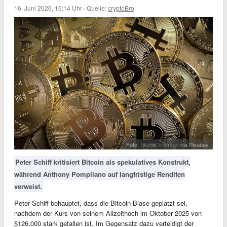
16. Juni 2026, 16:14 Uhr
·
Quelle:
cryptoBro
Foto:
EivindPedersen
via Pixabay
Peter Schiff kritisiert Bitcoin als spekulatives Konstrukt,
während Anthony Pompliano auf langfristige Renditen
verweist.
Peter Schiff behauptet, dass die Bitcoin-Blase geplatzt sei,
nachdem der Kurs von seinem Allzeithoch im Oktober 2025 von
$126.000 stark gefallen ist. Im Gegensatz dazu verteidigt der