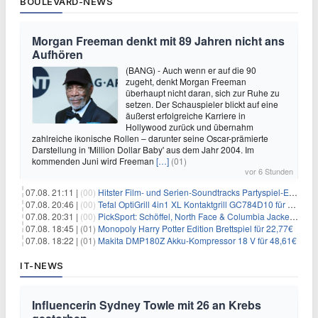
BOULEVARD-NEWS
Morgan Freeman denkt mit 89 Jahren nicht ans
Aufhören
(BANG) - Auch wenn er auf die 90
zugeht, denkt Morgan Freeman
überhaupt nicht daran, sich zur Ruhe zu
setzen. Der Schauspieler blickt auf eine
äußerst erfolgreiche Karriere in
Hollywood zurück und übernahm
zahlreiche ikonische Rollen – darunter seine Oscar-prämierte
Darstellung in 'Million Dollar Baby' aus dem Jahr 2004. Im
kommenden Juni wird Freeman
[…]
(01)
vor 6 Stunden
07.08. 21:11 |
(00)
Hitster Film- und Serien-Soundtracks Partyspiel-Erweiterung für 6,99€
07.08. 20:46 |
(00)
Tefal OptiGrill 4in1 XL Kontaktgrill GC784D10 für 239,99€
07.08. 20:31 |
(00)
PickSport: Schöffel, North Face & Columbia Jacken ab 39,60€
07.08. 18:45 |
(01)
Monopoly Harry Potter Edition Brettspiel für 22,77€
07.08. 18:22 |
(01)
Makita DMP180Z Akku-Kompressor 18 V für 48,61€
IT-NEWS
Influencerin Sydney Towle mit 26 an Krebs