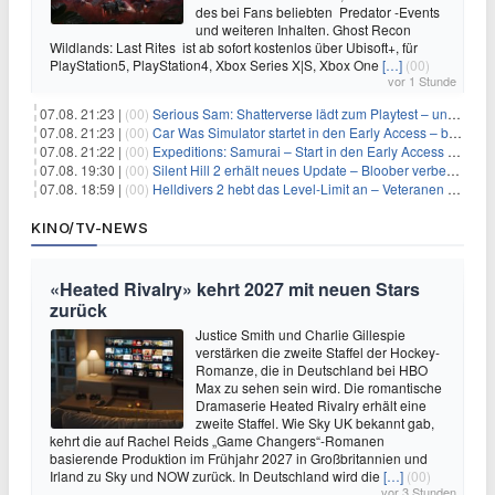
des bei Fans beliebten Predator -Events
und weiteren Inhalten. Ghost Recon
Wildlands: Last Rites ist ab sofort kostenlos über Ubisoft+, für
PlayStation5, PlayStation4, Xbox Series X|S, Xbox One
[…]
(00)
vor 1 Stunde
07.08. 21:23 |
(00)
Serious Sam: Shatterverse lädt zum Playtest – und erscheint schon bald!
07.08. 21:23 |
(00)
Car Was Simulator startet in den Early Access – bald gehts los!
07.08. 21:22 |
(00)
Expeditions: Samurai – Start in den Early Access ab heute im feudalen Japan
07.08. 19:30 |
(00)
Silent Hill 2 erhält neues Update – Bloober verbessert Grafik und Performance
07.08. 18:59 |
(00)
Helldivers 2 hebt das Level-Limit an – Veteranen können endlich weiter aufsteigen
KINO/TV-NEWS
«Heated Rivalry» kehrt 2027 mit neuen Stars
zurück
Justice Smith und Charlie Gillespie
verstärken die zweite Staffel der Hockey-
Romanze, die in Deutschland bei HBO
Max zu sehen sein wird. Die romantische
Dramaserie Heated Rivalry erhält eine
zweite Staffel. Wie Sky UK bekannt gab,
kehrt die auf Rachel Reids „Game Changers“-Romanen
basierende Produktion im Frühjahr 2027 in Großbritannien und
Irland zu Sky und NOW zurück. In Deutschland wird die
[…]
(00)
vor 3 Stunden