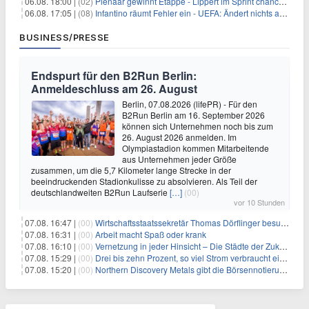
06.08. 18:00 |
(02)
Pienaar gewinnt Etappe - Lippert im Sprint chancenlos
06.08. 17:05 |
(08)
Infantino räumt Fehler ein - UEFA: Ändert nichts an Boykott
BUSINESS/PRESSE
Endspurt für den B2Run Berlin:
Anmeldeschluss am 26. August
Berlin, 07.08.2026 (lifePR) - Für den
B2Run Berlin am 16. September 2026
können sich Unternehmen noch bis zum
26. August 2026 anmelden. Im
Olympiastadion kommen Mitarbeitende
aus Unternehmen jeder Größe
zusammen, um die 5,7 Kilometer lange Strecke in der
beeindruckenden Stadionkulisse zu absolvieren. Als Teil der
deutschlandweiten B2Run Laufserie
[…]
(00)
vor 10 Stunden
07.08. 16:47 |
(00)
Wirtschaftsstaatssekretär Thomas Dörflinger besucht Handwerksbetrieb im Kammerbezirk Freiburg
07.08. 16:31 |
(00)
Arbeit macht Spaß oder krank
07.08. 16:10 |
(00)
Vernetzung in jeder Hinsicht – Die Städte der Zukunft sind grün-blau
07.08. 15:29 |
(00)
Drei bis zehn Prozent, so viel Strom verbraucht ein Aufzug im Gebäude
07.08. 15:20 |
(00)
Northern Discovery Metals gibt die Börsennotierung an der Frankfurter Wertpapierbörse bekannt