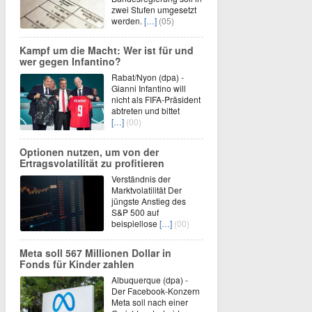
zwei Stufen umgesetzt
werden.
[…]
(05)
Kampf um die Macht: Wer ist für und
wer gegen Infantino?
Rabat/Nyon (dpa) -
Gianni Infantino will
nicht als FIFA-Präsident
abtreten und bittet
[…]
(00)
Optionen nutzen, um von der
Ertragsvolatilität zu profitieren
Verständnis der
Marktvolatilität Der
jüngste Anstieg des
S&P 500 auf
beispiellose
[…]
(00)
Meta soll 567 Millionen Dollar in
Fonds für Kinder zahlen
Albuquerque (dpa) -
Der Facebook-Konzern
Meta soll nach einer