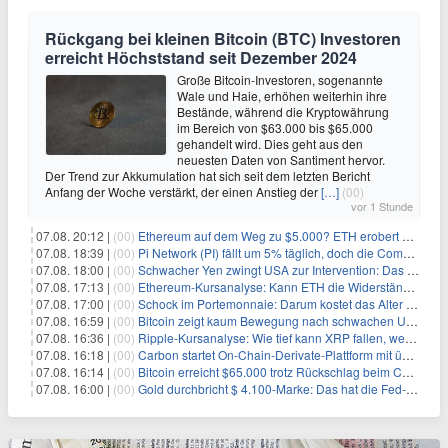
Rückgang bei kleinen Bitcoin (BTC) Investoren
erreicht Höchststand seit Dezember 2024
Große Bitcoin-Investoren, sogenannte
Wale und Haie, erhöhen weiterhin ihre
Bestände, während die Kryptowährung
im Bereich von $63.000 bis $65.000
gehandelt wird. Dies geht aus den
neuesten Daten von Santiment hervor.
Der Trend zur Akkumulation hat sich seit dem letzten Bericht
Anfang der Woche verstärkt, der einen Anstieg der
[…]
(00)
vor 1 Stunde
07.08. 20:12 |
(00)
Ethereum auf dem Weg zu $5.000? ETH erobert wichtige Marke zurück, während Institutionen weiter akkumulieren
07.08. 18:39 |
(00)
Pi Network (PI) fällt um 5% täglich, doch die Community bleibt optimistisch
07.08. 18:00 |
(00)
Schwacher Yen zwingt USA zur Intervention: Das größte Risiko seit 15 Jahren
07.08. 17:13 |
(00)
Ethereum-Kursanalyse: Kann ETH die Widerstände der gleitenden Durchschnitte überwinden?
07.08. 17:00 |
(00)
Schock im Portemonnaie: Darum kostet das Alter deutlich mehr als Sie denken
07.08. 16:59 |
(00)
Bitcoin zeigt kaum Bewegung nach schwachen US-Arbeitsmarktdaten, Fed-Zinserhöhungschancen sinken auf 44%
07.08. 16:36 |
(00)
Ripple-Kursanalyse: Wie tief kann XRP fallen, wenn die $1-Unterstützung am Wochenende verloren geht?
07.08. 16:18 |
(00)
Carbon startet On-Chain-Derivate-Plattform mit über 950 Märkten in einem Konto
07.08. 16:14 |
(00)
Bitcoin erreicht $65.000 trotz Rückschlag beim CLARITY Act und fehlendem US-Iran-Abkommen
07.08. 16:00 |
(00)
Gold durchbricht $ 4.100-Marke: Das hat die Fed-Entscheidung ausgelöst