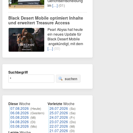
Gerichtsentscheidung
im
[…]
(01)
Black Desert Mobile optimiert Inhalte
und erweitert Treasure Access
Pearl Abyss hat heute
ein neues Update für
Black Desert Mobile
angekündigt, mit dem
[…]
(00)
Suchbegriff
suchen
Diese
Woche
Vorletzte
Woche
07.08.2026
26.07.2026
(Heute)
(So)
06.08.2026
25.07.2026
(Gestern)
(Sa)
05.08.2026
24.07.2026
(Mi)
(Fr)
04.08.2026
23.07.2026
(Di)
(Do)
03.08.2026
22.07.2026
(Mo)
(Mi)
21.07.2026
(Di)
Letzte
Woche