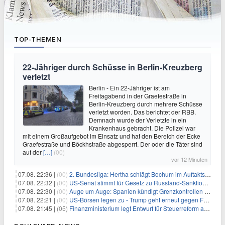
TOP-THEMEN
22-Jähriger durch Schüsse in Berlin-Kreuzberg
verletzt
Berlin - Ein 22-Jähriger ist am
Freitagabend in der Graefestraße in
Berlin-Kreuzberg durch mehrere Schüsse
verletzt worden. Das berichtet der RBB.
Demnach wurde der Verletzte in ein
Krankenhaus gebracht. Die Polizei war
mit einem Großaufgebot im Einsatz und hat den Bereich der Ecke
Graefestraße und Böckhstraße abgesperrt. Der oder die Täter sind
auf der
[…]
(00)
vor 12 Minuten
07.08. 22:36 |
(00)
2. Bundesliga: Hertha schlägt Bochum im Auftaktspiel
07.08. 22:32 |
(00)
US-Senat stimmt für Gesetz zu Russland-Sanktionen
07.08. 22:30 |
(00)
Auge um Auge: Spanien kündigt Grenzkontrollen zu Italien an
07.08. 22:21 |
(00)
US-Börsen legen zu - Trump geht erneut gegen Fed-Gouverneurin vor
07.08. 21:45 |
(05)
Finanzministerium legt Entwurf für Steuerreform ab 2027 vor