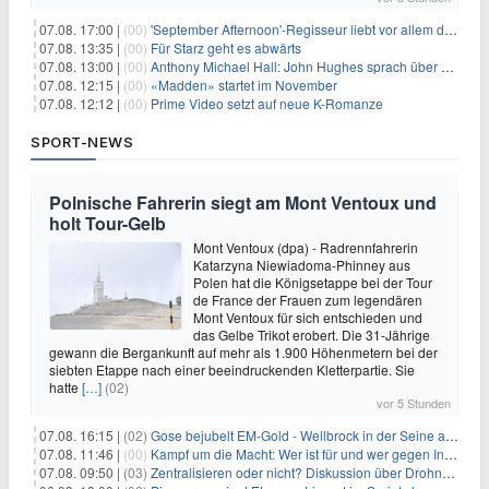
07.08. 17:00 |
(00)
'September Afternoon'-Regisseur liebt vor allem die 'Banalität' in seinen Filmen
07.08. 13:35 |
(00)
Für Starz geht es abwärts
07.08. 13:00 |
(00)
Anthony Michael Hall: John Hughes sprach über eine Fortsetzung von 'The Breakfast Club'
07.08. 12:15 |
(00)
«Madden» startet im November
07.08. 12:12 |
(00)
Prime Video setzt auf neue K-Romanze
SPORT-NEWS
Polnische Fahrerin siegt am Mont Ventoux und
holt Tour-Gelb
Mont Ventoux (dpa) - Radrennfahrerin
Katarzyna Niewiadoma-Phinney aus
Polen hat die Königsetappe bei der Tour
de France der Frauen zum legendären
Mont Ventoux für sich entschieden und
das Gelbe Trikot erobert. Die 31-Jährige
gewann die Bergankunft auf mehr als 1.900 Höhenmetern bei der
siebten Etappe nach einer beeindruckenden Kletterpartie. Sie
hatte
[…]
(02)
vor 5 Stunden
07.08. 16:15 |
(02)
Gose bejubelt EM-Gold - Wellbrock in der Seine ausgebremst
07.08. 11:46 |
(00)
Kampf um die Macht: Wer ist für und wer gegen Infantino?
07.08. 09:50 |
(03)
Zentralisieren oder nicht? Diskussion über Drohnenabwehr