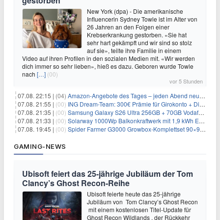
gestorben
New York (dpa) - Die amerikanische
Influencerin Sydney Towle ist im Alter von
26 Jahren an den Folgen einer
Krebserkrankung gestorben. «Sie hat
sehr hart gekämpft und wir sind so stolz
auf sie», teilte ihre Familie in einem
Video auf ihren Profilen in den sozialen Medien mit. «Wir werden
dich immer so sehr lieben», hieß es dazu. Geboren wurde Towle
nach
[…]
(00)
vor 5 Stunden
07.08. 22:15 |
(04)
Amazon-Angebote des Tages – jeden Abend neue Deals zum Stöbern
07.08. 21:55 |
(00)
ING Dream-Team: 300€ Prämie für Girokonto + Direkt-Depot
07.08. 21:35 |
(00)
Samsung Galaxy S26 Ultra 256GB + 70GB Vodafone-Netz für 34,99€/Monat (effektiv 4,74€/Monat)
07.08. 21:33 |
(00)
Solarway 1000Wp Balkonkraftwerk mit 1,9 kWh EcoFlow-Speicher für 719€ + 30€ Filial-Gutschein
07.08. 19:45 |
(00)
Spider Farmer G3000 Growbox-Komplettset 90×90×180 cm für 379,99€
GAMING-NEWS
Ubisoft feiert das 25-jährige Jubiläum der Tom
Clancy’s Ghost Recon-Reihe
Ubisoft feierte heute das 25-jährige
Jubiläum von Tom Clancy’s Ghost Recon
mit einem kostenlosen Titel-Update für
Ghost Recon Wildlands , der Rückkehr