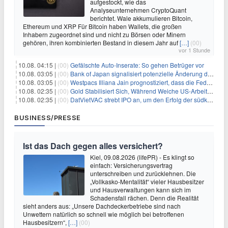
aufgestockt, wie das
Analyseunternehmen CryptoQuant
berichtet. Wale akkumulieren Bitcoin,
Ethereum und XRP Für Bitcoin haben Wallets, die großen
Inhabern zugeordnet sind und nicht zu Börsen oder Minern
gehören, ihren kombinierten Bestand in diesem Jahr auf
[…]
(00)
vor 1 Stunde
10.08. 04:15 |
(00)
Gefälschte Auto-Inserate: So gehen Betrüger vor
10.08. 03:05 |
(00)
Bank of Japan signalisiert potenzielle Änderung der Zinspolitik angesichts von Inflationsbedenken
10.08. 03:05 |
(00)
Westpacs Illiana Jain prognostiziert, dass die Fed die Zinssätze nach dem Arbeitsmarktbericht stabil halten wird
10.08. 02:35 |
(00)
Gold Stabilisiert Sich, Während Weiche US-Arbeitsmarktdaten Zinsängste Lindern
10.08. 02:35 |
(00)
DatVietVAC strebt IPO an, um den Erfolg der südkoreanischen Unterhaltungsindustrie nachzuahmen
BUSINESS/PRESSE
Ist das Dach gegen alles versichert?
Kiel, 09.08.2026 (lifePR) - Es klingt so
einfach: Versicherungsvertrag
unterschreiben und zurücklehnen. Die
„Vollkasko-Mentalität“ vieler Hausbesitzer
und Hausverwaltungen kann sich im
Schadensfall rächen. Denn die Realität
sieht anders aus: „Unsere Dachdeckerbetriebe sind nach
Unwettern natürlich so schnell wie möglich bei betroffenen
Hausbesitzern“,
[…]
(00)