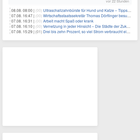
vor 22 Stunden
08.08. 08:00 |
(00)
Ultraschallzahnbürste für Hund und Katze – Tipps zur erfolgreichen Eingewöhnung
07.08. 16:47 |
(00)
Wirtschaftsstaatssekretär Thomas Dörflinger besucht Handwerksbetrieb im Kammerbezirk Freiburg
07.08. 16:31 |
(00)
Arbeit macht Spaß oder krank
07.08. 16:10 |
(00)
Vernetzung in jeder Hinsicht – Die Städte der Zukunft sind grün-blau
07.08. 15:29 |
(01)
Drei bis zehn Prozent, so viel Strom verbraucht ein Aufzug im Gebäude