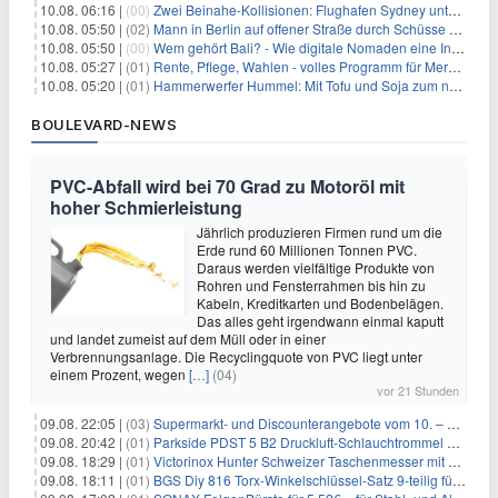
10.08. 06:16 |
(00)
Zwei Beinahe-Kollisionen: Flughafen Sydney unter Druck
10.08. 05:50 |
(02)
Mann in Berlin auf offener Straße durch Schüsse getötet
10.08. 05:50 |
(00)
Wem gehört Bali? - Wie digitale Nomaden eine Insel verändern
10.08. 05:27 |
(01)
Rente, Pflege, Wahlen - volles Programm für Merz im Herbst
10.08. 05:20 |
(01)
Hammerwerfer Hummel: Mit Tofu und Soja zum nächsten Coup?
BOULEVARD-NEWS
PVC-Abfall wird bei 70 Grad zu Motoröl mit
hoher Schmierleistung
Jährlich produzieren Firmen rund um die
Erde rund 60 Millionen Tonnen PVC.
Daraus werden vielfältige Produkte von
Rohren und Fensterrahmen bis hin zu
Kabeln, Kreditkarten und Bodenbelägen.
Das alles geht irgendwann einmal kaputt
und landet zumeist auf dem Müll oder in einer
Verbrennungsanlage. Die Recyclingquote von PVC liegt unter
einem Prozent, wegen
[…]
(04)
vor 21 Stunden
09.08. 22:05 |
(03)
Supermarkt- und Discounterangebote vom 10. – 15.08.2026
09.08. 20:42 |
(01)
Parkside PDST 5 B2 Druckluft-Schlauchtrommel mit 10 m Schlauch für 25,94€
09.08. 18:29 |
(01)
Victorinox Hunter Schweizer Taschenmesser mit 12 Funktionen für 43,99€
09.08. 18:11 |
(01)
BGS Diy 816 Torx-Winkelschlüssel-Satz 9-teilig für 6,45€