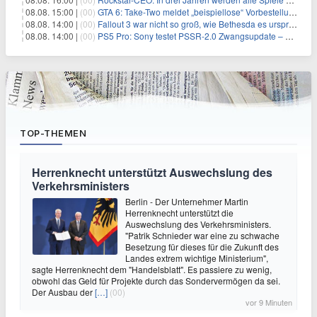
08.08. 15:00 |
(00)
GTA 6: Take-Two meldet „beispiellose“ Vorbestellungen – und nennt sie im selben Atemzug unkalkulierbar
08.08. 14:00 |
(00)
Fallout 3 war nicht so groß, wie Bethesda es ursprünglich wollte
08.08. 14:00 |
(00)
PS5 Pro: Sony testet PSSR-2.0 Zwangsupdate – und das ist gut so
TOP-THEMEN
Herrenknecht unterstützt Auswechslung des
Verkehrsministers
Berlin - Der Unternehmer Martin
Herrenknecht unterstützt die
Auswechslung des Verkehrsministers.
"Patrik Schnieder war eine zu schwache
Besetzung für dieses für die Zukunft des
Landes extrem wichtige Ministerium",
sagte Herrenknecht dem "Handelsblatt". Es passiere zu wenig,
obwohl das Geld für Projekte durch das Sondervermögen da sei.
Der Ausbau der
[…]
(00)
vor 9 Minuten