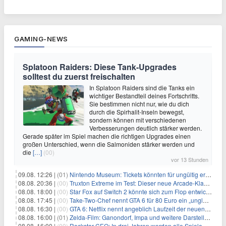
GAMING-NEWS
Splatoon Raiders: Diese Tank-Upgrades
solltest du zuerst freischalten
In Splatoon Raiders sind die Tanks ein
wichtiger Bestandteil deines Fortschritts.
Sie bestimmen nicht nur, wie du dich
durch die Spirhalit-Inseln bewegst,
sondern können mit verschiedenen
Verbesserungen deutlich stärker werden.
Gerade später im Spiel machen die richtigen Upgrades einen
großen Unterschied, wenn die Salmoniden stärker werden und
die
[…]
(00)
vor 13 Stunden
09.08. 12:26 |
(01)
Nintendo Museum: Tickets könnten für ungültig erklärt werden!
08.08. 20:36 |
(00)
Truxton Extreme im Test: Dieser neue Arcade-Klassiker verzeiht dir gar nichts
08.08. 18:00 |
(00)
Star Fox auf Switch 2 könnte sich zum Flop entwickeln
08.08. 17:45 |
(00)
Take-Two-Chef nennt GTA 6 für 80 Euro ein „unglaubliches Schnäppchen“
08.08. 16:30 |
(00)
GTA 6: Netflix nennt angeblich Laufzeit der neuen Gameplay-Präsentation
08.08. 16:00 |
(01)
Zelda-Film: Ganondorf, Impa und weitere Darsteller sollen feststehen
08.08. 16:00 |
(00)
Rockstar-CEO: In drei Jahren werden alle Spiele gestreamt