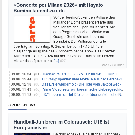
«Concerto per Milano 2026» mit Hayato
Sumino kommt zu arte
Vor der beeindruckenden Kulisse des
Mailänder Doms präsentiert arte das
traditionsreiche Open-Air-Konzert. Auf
dem Programm stehen Werke von
George Gershwin und Leonard
Bernstein. Der Kultursender arte
überträgt am Sonntag, 6. September, um 17.45 Uhr die
diesjährige Ausgabe des «Concerto per Milano». Das Konzert
wurde am 13. Juni 2026 auf der Piazza del Duomo im Herzen
Mailands aufgezeichnet
[…]
(00)
vor 17 Stunden
09.08. 16:34 |
(01)
Hisense 75U7DSE 75 Zoll TV für 949€ – Mini LED, 144Hz, 2026
09.08. 12:44 |
(00)
TLC zeigt spektakuläre Notfälle aus der Perspektive der Patienten
09.08. 12:18 |
(00)
Das Erste wiederholt «Die Tote vom Jakobsweg»
09.08. 11:43 |
(00)
Prime Video setzt auf koreanische Liebesgeschichte
09.08. 11:18 |
(00)
«37°Leben» startet Dreiteiler über persönliche Neuanfänge
SPORT-NEWS
Handball-Junioren im Goldrausch: U18 ist
Europameister
Belgrad (dpa) - Die deutschen Handball-