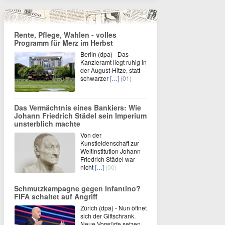
Rente, Pflege, Wahlen - volles
Programm für Merz im Herbst
Berlin (dpa) - Das
Kanzleramt liegt ruhig in
der August-Hitze, statt
schwarzer
[…]
(01)
Das Vermächtnis eines Bankiers: Wie
Johann Friedrich Städel sein Imperium
unsterblich machte
Von der
Kunstleidenschaft zur
Weltinstitution Johann
Friedrich Städel war
nicht
[…]
(00)
Schmutzkampagne gegen Infantino?
FIFA schaltet auf Angriff
Zürich (dpa) - Nun öffnet
sich der Giftschrank.
Neue Vorwürfe setzen