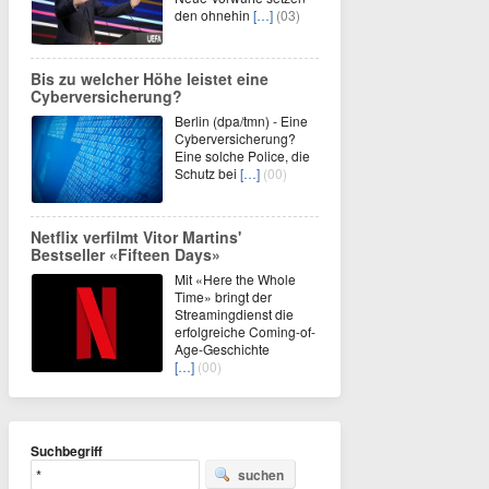
den ohnehin
[…]
(03)
Bis zu welcher Höhe leistet eine
Cyberversicherung?
Berlin (dpa/tmn) - Eine
Cyberversicherung?
Eine solche Police, die
Schutz bei
[…]
(00)
Netflix verfilmt Vitor Martins'
Bestseller «Fifteen Days»
Mit «Here the Whole
Time» bringt der
Streamingdienst die
erfolgreiche Coming-of-
Age-Geschichte
[…]
(00)
Suchbegriff
suchen