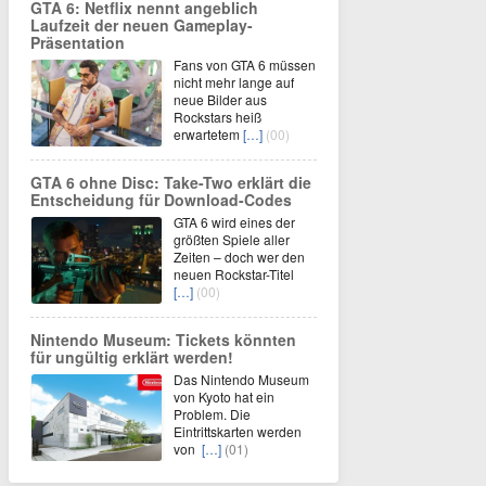
GTA 6: Netflix nennt angeblich
Laufzeit der neuen Gameplay-
Präsentation
Fans von GTA 6 müssen
nicht mehr lange auf
neue Bilder aus
Rockstars heiß
erwartetem
[…]
(00)
GTA 6 ohne Disc: Take-Two erklärt die
Entscheidung für Download-Codes
GTA 6 wird eines der
größten Spiele aller
Zeiten – doch wer den
neuen Rockstar-Titel
[…]
(00)
Nintendo Museum: Tickets könnten
für ungültig erklärt werden!
Das Nintendo Museum
von Kyoto hat ein
Problem. Die
Eintrittskarten werden
von
[…]
(01)