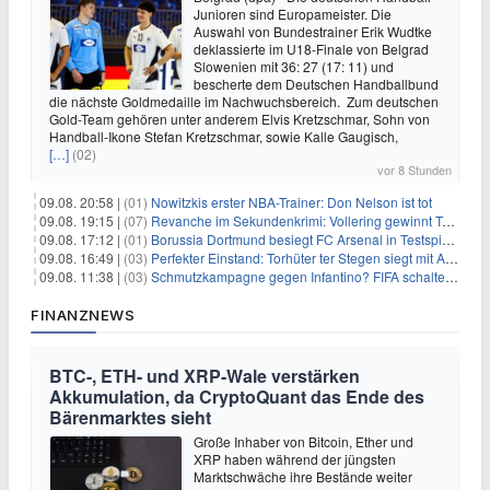
Junioren sind Europameister. Die
Auswahl von Bundestrainer Erik Wudtke
deklassierte im U18-Finale von Belgrad
Slowenien mit 36: 27 (17: 11) und
bescherte dem Deutschen Handballbund
die nächste Goldmedaille im Nachwuchsbereich. Zum deutschen
Gold-Team gehören unter anderem Elvis Kretzschmar, Sohn von
Handball-Ikone Stefan Kretzschmar, sowie Kalle Gaugisch,
[…]
(02)
vor 8 Stunden
09.08. 20:58 |
(01)
Nowitzkis erster NBA-Trainer: Don Nelson ist tot
09.08. 19:15 |
(07)
Revanche im Sekundenkrimi: Vollering gewinnt Tour
09.08. 17:12 |
(01)
Borussia Dortmund besiegt FC Arsenal in Testspiel mit 3:2
09.08. 16:49 |
(03)
Perfekter Einstand: Torhüter ter Stegen siegt mit Ajax
09.08. 11:38 |
(03)
Schmutzkampagne gegen Infantino? FIFA schaltet auf Angriff
FINANZNEWS
BTC-, ETH- und XRP-Wale verstärken
Akkumulation, da CryptoQuant das Ende des
Bärenmarktes sieht
Große Inhaber von Bitcoin, Ether und
XRP haben während der jüngsten
Marktschwäche ihre Bestände weiter