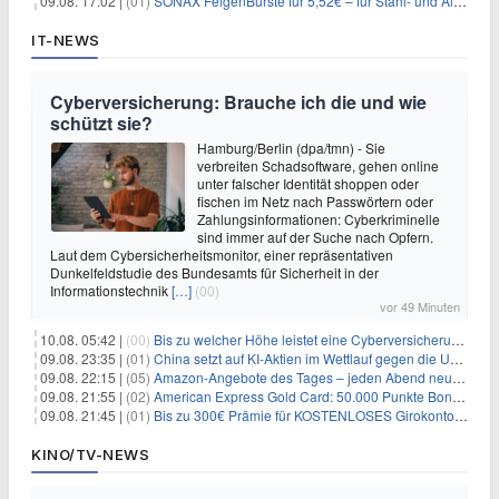
09.08. 17:02 |
(01)
SONAX FelgenBürste für 5,52€ – für Stahl- und Alufelgen
IT-NEWS
Cyberversicherung: Brauche ich die und wie
schützt sie?
Hamburg/Berlin (dpa/tmn) - Sie
verbreiten Schadsoftware, gehen online
unter falscher Identität shoppen oder
fischen im Netz nach Passwörtern oder
Zahlungsinformationen: Cyberkriminelle
sind immer auf der Suche nach Opfern.
Laut dem Cybersicherheitsmonitor, einer repräsentativen
Dunkelfeldstudie des Bundesamts für Sicherheit in der
Informationstechnik
[…]
(00)
vor 49 Minuten
10.08. 05:42 |
(00)
Bis zu welcher Höhe leistet eine Cyberversicherung?
09.08. 23:35 |
(01)
China setzt auf KI-Aktien im Wettlauf gegen die USA um Chip- und Technologiedominanz
09.08. 22:15 |
(05)
Amazon-Angebote des Tages – jeden Abend neue Deals zum Stöbern
09.08. 21:55 |
(02)
American Express Gold Card: 50.000 Punkte Bonus + Metall-Kreditkarte
09.08. 21:45 |
(01)
Bis zu 300€ Prämie für KOSTENLOSES Girokonto bei der Santander – 50€ schon nach 1 Woche!
KINO/TV-NEWS