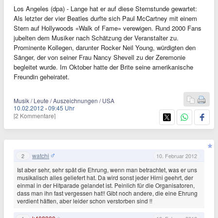
Los Angeles (dpa) - Lange hat er auf diese Sternstunde gewartet:
Als letzter der vier Beatles durfte sich Paul McCartney mit einem
Stern auf Hollywoods «Walk of Fame» verewigen. Rund 2000 Fans
jubelten dem Musiker nach Schätzung der Veranstalter zu.
Prominente Kollegen, darunter Rocker Neil Young, würdigten den
Sänger, der von seiner Frau Nancy Shevell zu der Zeremonie
begleitet wurde. Im Oktober hatte der Brite seine amerikanische
Freundin geheiratet.
Musik / Leute / Auszeichnungen / USA
10.02.2012
·
09:45 Uhr
[2 Kommentare]
watchi
2
10. Februar 2012
Ist aber sehr, sehr spät die Ehrung, wenn man betrachtet, was er uns
musikalisch alles geliefert hat. Da wird sonst jeder Hirni geehrt, der
einmal in der Hitparade gelandet ist. Peinlich für die Organisatoren,
dass man ihn fast vergessen hat!! Gibt noch andere, die eine Ehrung
verdient hätten, aber leider schon verstorben sind !!