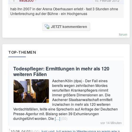
k408300
1
10. Februar 2012
hab ihn 2007 in der Arena Oberhausen erlebt - fast 3 Stunden ohne
Unterbrechung auf der Bühne - ein Hochgenuss
JETZT kommentieren
forum
TOP-THEMEN
Todespfleger: Ermittlungen in mehr als 120
weiteren Fällen
Aachen/Köln (dpa) - Der Fall eines
bereits wegen zehnfachen Mordes
verurteilten Krankenpflegers nimmt
immer größere Dimensionen an. Die
Aachener Staatsanwaltschaft ermittelt
inzwischen in mehr als 120 weiteren
Verdachtsfällen, teilte eine Sprecherin auf Anfrage der Deutschen
Presse-Agentur mit. Bislang seien 39 Exhumierungen
durchgeführt worden. Die
[…]
(00)
vor 14 Minuten
10.08. 04:02 |
(00)
Juni und Juli waren in Westeuropa so warm wie noch nie