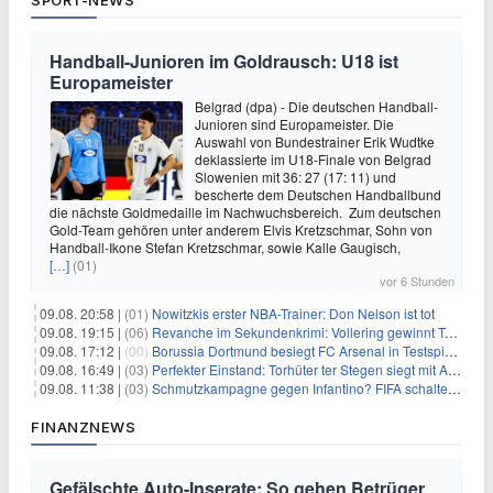
SPORT-NEWS
Handball-Junioren im Goldrausch: U18 ist
Europameister
Belgrad (dpa) - Die deutschen Handball-
Junioren sind Europameister. Die
Auswahl von Bundestrainer Erik Wudtke
deklassierte im U18-Finale von Belgrad
Slowenien mit 36: 27 (17: 11) und
bescherte dem Deutschen Handballbund
die nächste Goldmedaille im Nachwuchsbereich. Zum deutschen
Gold-Team gehören unter anderem Elvis Kretzschmar, Sohn von
Handball-Ikone Stefan Kretzschmar, sowie Kalle Gaugisch,
[…]
(01)
vor 6 Stunden
09.08. 20:58 |
(01)
Nowitzkis erster NBA-Trainer: Don Nelson ist tot
09.08. 19:15 |
(06)
Revanche im Sekundenkrimi: Vollering gewinnt Tour
09.08. 17:12 |
(00)
Borussia Dortmund besiegt FC Arsenal in Testspiel mit 3:2
09.08. 16:49 |
(03)
Perfekter Einstand: Torhüter ter Stegen siegt mit Ajax
09.08. 11:38 |
(03)
Schmutzkampagne gegen Infantino? FIFA schaltet auf Angriff
FINANZNEWS
Gefälschte Auto-Inserate: So gehen Betrüger