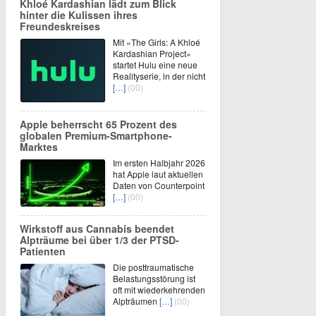
Khloé Kardashian lädt zum Blick
hinter die Kulissen ihres
Freundeskreises
Mit «The Girls: A Khloé
Kardashian Project»
startet Hulu eine neue
Realityserie, in der nicht
[…]
(00)
Apple beherrscht 65 Prozent des
globalen Premium-Smartphone-
Marktes
Im ersten Halbjahr 2026
hat Apple laut aktuellen
Daten von Counterpoint
[…]
(00)
Wirkstoff aus Cannabis beendet
Alpträume bei über 1/3 der PTSD-
Patienten
Die posttraumatische
Belastungsstörung ist
oft mit wiederkehrenden
Alpträumen
[…]
(00)