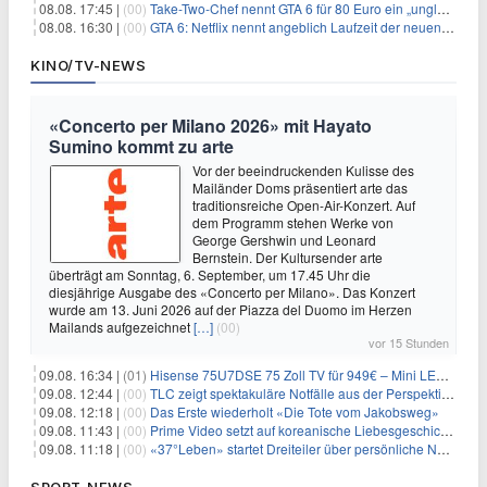
08.08. 17:45 |
(00)
Take-Two-Chef nennt GTA 6 für 80 Euro ein „unglaubliches Schnäppchen“
08.08. 16:30 |
(00)
GTA 6: Netflix nennt angeblich Laufzeit der neuen Gameplay-Präsentation
KINO/TV-NEWS
«Concerto per Milano 2026» mit Hayato
Sumino kommt zu arte
Vor der beeindruckenden Kulisse des
Mailänder Doms präsentiert arte das
traditionsreiche Open-Air-Konzert. Auf
dem Programm stehen Werke von
George Gershwin und Leonard
Bernstein. Der Kultursender arte
überträgt am Sonntag, 6. September, um 17.45 Uhr die
diesjährige Ausgabe des «Concerto per Milano». Das Konzert
wurde am 13. Juni 2026 auf der Piazza del Duomo im Herzen
Mailands aufgezeichnet
[…]
(00)
vor 15 Stunden
09.08. 16:34 |
(01)
Hisense 75U7DSE 75 Zoll TV für 949€ – Mini LED, 144Hz, 2026
09.08. 12:44 |
(00)
TLC zeigt spektakuläre Notfälle aus der Perspektive der Patienten
09.08. 12:18 |
(00)
Das Erste wiederholt «Die Tote vom Jakobsweg»
09.08. 11:43 |
(00)
Prime Video setzt auf koreanische Liebesgeschichte
09.08. 11:18 |
(00)
«37°Leben» startet Dreiteiler über persönliche Neuanfänge