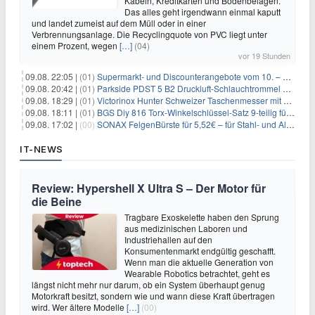
Kabeln, Kreditkarten und Bodenbelägen.
Das alles geht irgendwann einmal kaputt
und landet zumeist auf dem Müll oder in einer
Verbrennungsanlage. Die Recyclingquote von PVC liegt unter
einem Prozent, wegen
[…]
(04)
vor 19 Stunden
09.08. 22:05 |
(01)
Supermarkt- und Discounterangebote vom 10. – 15.08.2026
09.08. 20:42 |
(01)
Parkside PDST 5 B2 Druckluft-Schlauchtrommel mit 10 m Schlauch für 25,94€
09.08. 18:29 |
(01)
Victorinox Hunter Schweizer Taschenmesser mit 12 Funktionen für 43,99€
09.08. 18:11 |
(01)
BGS Diy 816 Torx-Winkelschlüssel-Satz 9-teilig für 6,45€
09.08. 17:02 |
(00)
SONAX FelgenBürste für 5,52€ – für Stahl- und Alufelgen
IT-NEWS
Review: Hypershell X Ultra S – Der Motor für
die Beine
Tragbare Exoskelette haben den Sprung
aus medizinischen Laboren und
Industriehallen auf den
Konsumentenmarkt endgültig geschafft.
Wenn man die aktuelle Generation von
Wearable Robotics betrachtet, geht es
längst nicht mehr nur darum, ob ein System überhaupt genug
Motorkraft besitzt, sondern wie und wann diese Kraft übertragen
wird. Wer ältere Modelle
[…]
(00)