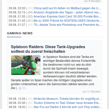
vor 9 Stunden
09.08. 23:35 |
(00)
China setzt auf KI-Aktien im Wettlauf gegen die USA um Chip- und Technologiedominanz
09.08. 22:15 |
(04)
Amazon-Angebote des Tages – jeden Abend neue Deals zum Stöbern
09.08. 21:55 |
(02)
American Express Gold Card: 50.000 Punkte Bonus + Metall-Kreditkarte
09.08. 21:45 |
(01)
Bis zu 300€ Prämie für KOSTENLOSES Girokonto bei der Santander – 50€ schon nach 1 Woche!
09.08. 21:37 |
(00)
70+ Adobe Tools wie Photoshop und Premiere kostenlos in ChatGPT
GAMING-NEWS
Splatoon Raiders: Diese Tank-Upgrades
solltest du zuerst freischalten
In Splatoon Raiders sind die Tanks ein
wichtiger Bestandteil deines Fortschritts.
Sie bestimmen nicht nur, wie du dich
durch die Spirhalit-Inseln bewegst,
sondern können mit verschiedenen
Verbesserungen deutlich stärker werden.
Gerade später im Spiel machen die richtigen Upgrades einen
großen Unterschied, wenn die Salmoniden stärker werden und
die
[…]
(00)
vor 11 Stunden
09.08. 12:26 |
(00)
Nintendo Museum: Tickets könnten für ungültig erklärt werden!
08.08. 20:36 |
(00)
Truxton Extreme im Test: Dieser neue Arcade-Klassiker verzeiht dir gar nichts
08.08. 18:00 |
(00)
Star Fox auf Switch 2 könnte sich zum Flop entwickeln