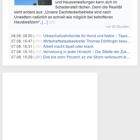
und Hausverwaltungen kann sich im
Schadensfall rächen. Denn die Realität
sieht anders aus: „Unsere Dachdeckerbetriebe sind nach
Unwettern natürlich so schnell wie möglich bei betroffenen
Hausbesitzern“,
[…]
(00)
vor 20 Stunden
08.08. 08:00 |
(00)
Ultraschallzahnbürste für Hund und Katze – Tipps zur erfolgreichen Eingewöhnung
07.08. 16:47 |
(00)
Wirtschaftsstaatssekretär Thomas Dörflinger besucht Handwerksbetrieb im Kammerbezirk Freiburg
07.08. 16:31 |
(00)
Arbeit macht Spaß oder krank
07.08. 16:10 |
(00)
Vernetzung in jeder Hinsicht – Die Städte der Zukunft sind grün-blau
07.08. 15:29 |
(01)
Drei bis zehn Prozent, so viel Strom verbraucht ein Aufzug im Gebäude