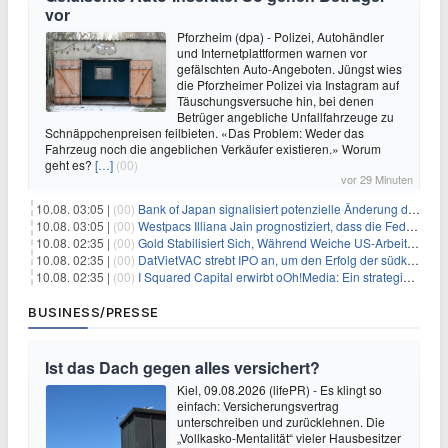
vor
Pforzheim (dpa) - Polizei, Autohändler
und Internetplattformen warnen vor
gefälschten Auto-Angeboten. Jüngst wies
die Pforzheimer Polizei via Instagram auf
Täuschungsversuche hin, bei denen
Betrüger angebliche Unfallfahrzeuge zu
Schnäppchenpreisen feilbieten. «Das Problem: Weder das
Fahrzeug noch die angeblichen Verkäufer existieren.» Worum
geht es?
[…]
(00)
vor 29 Minuten
10.08. 03:05 |
(00)
Bank of Japan signalisiert potenzielle Änderung der Zinspolitik angesichts von Inflationsbedenken
10.08. 03:05 |
(00)
Westpacs Illiana Jain prognostiziert, dass die Fed die Zinssätze nach dem Arbeitsmarktbericht stabil halten wird
10.08. 02:35 |
(00)
Gold Stabilisiert Sich, Während Weiche US-Arbeitsmarktdaten Zinsängste Lindern
10.08. 02:35 |
(00)
DatVietVAC strebt IPO an, um den Erfolg der südkoreanischen Unterhaltungsindustrie nachzuahmen
10.08. 02:35 |
(00)
I Squared Capital erwirbt oOh!Media: Ein strategischer Schritt in der Außenwerbung
BUSINESS/PRESSE
Ist das Dach gegen alles versichert?
Kiel, 09.08.2026 (lifePR) - Es klingt so
einfach: Versicherungsvertrag
unterschreiben und zurücklehnen. Die
„Vollkasko-Mentalität“ vieler Hausbesitzer