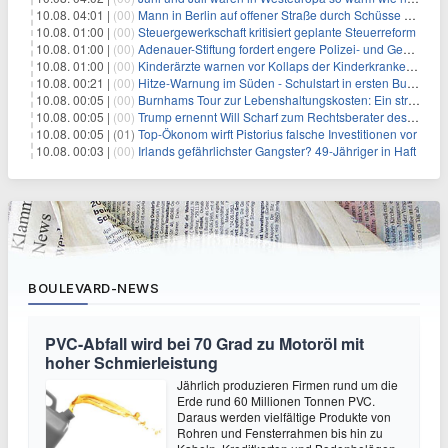
10.08. 04:01 |
(00)
Mann in Berlin auf offener Straße durch Schüsse getötet
10.08. 01:00 |
(00)
Steuergewerkschaft kritisiert geplante Steuerreform
10.08. 01:00 |
(00)
Adenauer-Stiftung fordert engere Polizei- und Geheimdienstkooperation
10.08. 01:00 |
(00)
Kinderärzte warnen vor Kollaps der Kinderkrankenpflege
10.08. 00:21 |
(00)
Hitze-Warnung im Süden - Schulstart in ersten Bundesländern
10.08. 00:05 |
(00)
Burnhams Tour zur Lebenshaltungskosten: Ein strategischer Schritt inmitten von Kontroversen
10.08. 00:05 |
(00)
Trump ernennt Will Scharf zum Rechtsberater des Weißen Hauses: Auswirkungen auf Wirtschaft und Governance
10.08. 00:05 |
(01)
Top-Ökonom wirft Pistorius falsche Investitionen vor
10.08. 00:03 |
(00)
Irlands gefährlichster Gangster? 49-Jähriger in Haft
BOULEVARD-NEWS
PVC-Abfall wird bei 70 Grad zu Motoröl mit
hoher Schmierleistung
Jährlich produzieren Firmen rund um die
Erde rund 60 Millionen Tonnen PVC.
Daraus werden vielfältige Produkte von
Rohren und Fensterrahmen bis hin zu