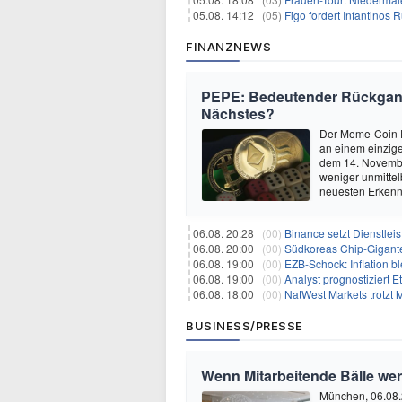
05.08. 14:12 |
(05)
Figo fordert Infantinos R
FINANZNEWS
PEPE: Bedeutender Rückgang
Nächstes?
Der Meme-Coin P
an einem einzige
dem 14. Novembe
weniger unmitte
neuesten Erkenn
06.08. 20:28 |
(00)
Binance setzt Dienstlei
06.08. 20:00 |
(00)
Südkoreas Chip-Gigante
06.08. 19:00 |
(00)
EZB-Schock: Inflation bl
06.08. 19:00 |
(00)
Analyst prognostiziert 
06.08. 18:00 |
(00)
NatWest Markets trotzt 
BUSINESS/PRESSE
Wenn Mitarbeitende Bälle we
München, 06.08.