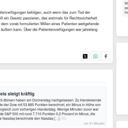
Wu
se
ientenverfügungen befolgen, auch wenn das zum Tod der
hi
eß ein Gesetz passieren, das erstmals für Rechtssicherheit
t dem vorab formulierten Willen eines Patienten weitgehende
er äußern kann. Über die Patientenverfügungen war jahrelang
is steigt kräftig
US-Börsen haben am Donnerstag nachgelassen. Zu Handelsende
de der Dow mit 53.885 Punkten berechnet, ein Minus in Höhe von
ergleich zum vorherigen Handelstag. Wenige Minuten zuvor war
sste S&P 500 mit rund 7.710 Punkten 0,2 Prozent im Minus, die
se Nasdaq berechnete den Nasdaq
[…]
(00)
vor 41 Minuten