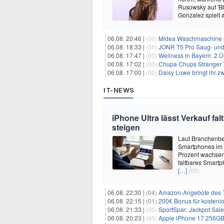
Rusowsky auf 'Bb
Gonzalez spielt
06.08. 20:46 |
(00)
Midea Waschmaschine 8
06.08. 18:33 |
(00)
JONR T5 Pro Saug- und 
06.08. 17:47 |
(00)
Wellness in Bayern: 2 Über
06.08. 17:02 |
(00)
Chupa Chups Stranger T
06.08. 17:00 |
(00)
Daisy Lowe bringt ihr zw
IT-NEWS
iPhone Ultra lässt Verkauf f
steigen
Laut Branchenber
Smartphones im J
Prozent wachsen.
faltbares Smartp
[…]
(00)
06.08. 22:30 |
(04)
Amazon-Angebote des T
06.08. 22:15 |
(01)
200€ Bonus für kostenl
06.08. 21:33 |
(00)
SportSpar: Jackpot Sale 
06.08. 20:23 |
(00)
Apple iPhone 17 256GB + 70