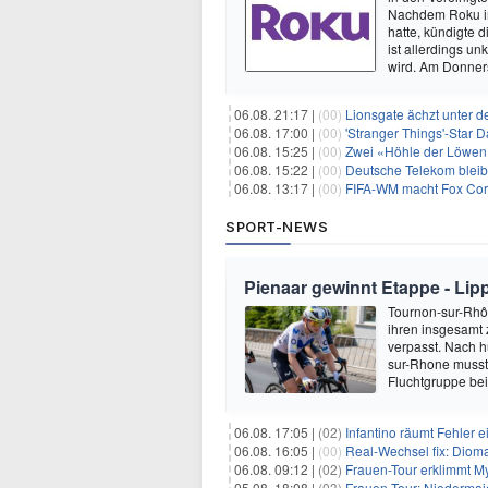
Nachdem Roku im
hatte, kündigte
ist allerdings u
wird. Am Donne
06.08. 21:17 |
(00)
Lionsgate ächzt unter d
06.08. 17:00 |
(00)
'Stranger Things'-Star David
06.08. 15:25 |
(00)
Zwei «Höhle der Löwen»
06.08. 15:22 |
(00)
Deutsche Telekom blei
06.08. 13:17 |
(00)
FIFA-WM macht Fox Corp
SPORT-NEWS
Pienaar gewinnt Etappe - Lip
Tournon-sur-Rhôn
ihren insgesamt 
verpasst. Nach 
sur-Rhone musste
Fluchtgruppe be
06.08. 17:05 |
(02)
Infantino räumt Fehler e
06.08. 16:05 |
(00)
Real-Wechsel fix: Dioma
06.08. 09:12 |
(02)
Frauen-Tour erklimmt M
05.08. 18:08 |
(03)
Frauen-Tour: Niedermai