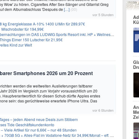
y Wow' zu hören. Cigarettes After Sex-Sänger und Gitarrist Greg
 auf dem Albumabschluss 'Después de
[…]
(00)
vor 5 Stunden
Ad
Kü
 kg Energieklasse A-10% 1400 U/Min für 289,97€
Wischroboter für 194,99€
nachtungen im DAS LUDWIG Sports Resort inkl. HP + Wellness ab 174€ p.P.
hings Eimer 150 Lutscher für 21,95€
eites Kind zur Welt
Gl
Dr
altbarer Smartphones 2026 um 20 Prozent
ichten werden die weltweiten Auslieferungen faltbarer
ahr 2026 im Vergleich zum Vorjahr voraussichtlich um 20
 Hauptverantwortlich für diesen Schub dürfte Apples erstes
hone sein: das gerüchteweise erwartete iPhone Ultra. Das
An
vor 6 Stunden
Me
Ze
ages – jeden Abend neue Deals zum Stöbern
oses Tide Geschäftskundenkonto
– Viele Artikel für nur 6,66€ – nur 48 Stunden
GB 5G + Alles-Flat im Vodafone-Netz für 34,99€/Monat – eff. 4,65€/Monat