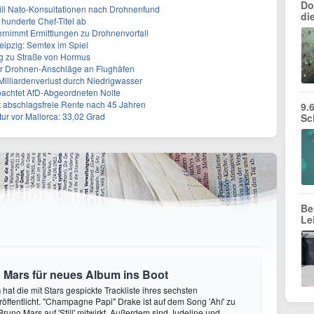
Do
will Nato-Konsultationen nach Drohnenfund
di
 hunderte Chef-Titel ab
rnimmt Ermittlungen zu Drohnenvorfall
eipzig: Semtex im Spiel
g zu Straße von Hormus
 für Drohnen-Anschläge an Flughäfen
 Milliardenverlust durch Niedrigwasser
achtet AfD-Abgeordneten Nolte
ert abschlagsfreie Rente nach 45 Jahren
9.
r vor Mallorca: 33,02 Grad
Sc
Be
Le
 Mars für neues Album ins Boot
hat die mit Stars gespickte Trackliste ihres sechsten
öffentlicht. "Champagne Papi" Drake ist auf dem Song 'Ahí' zu
runo Mars auf 'Still' mitwirkt. Außerdem sind Judeline und