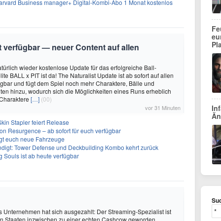
rvard Business manager+ Digital-Kombi-Abo 1 Monat kostenlos
Fe
eu
Pl
it verfügbar — neuer Content auf allen
türlich wieder kostenlose Update für das erfolgreiche Ball-
e BALL x PIT ist da! The Naturalist Update ist ab sofort auf allen
ügbar und fügt dem Spiel noch mehr Charaktere, Bälle und
ten hinzu, wodurch sich die Möglichkeiten eines Runs erheblich
 Charaktere
[…]
(00)
In
vor 31 Minuten
Än
kin Stapler feiert Release
on Resurgence – ab sofort für euch verfügbar
ngt euch neue Fahrzeuge
ndigt: Tower Defense und Deckbuilding Kombo kehrt zurück
 Souls ist ab heute verfügbar
Suc
s Unternehmen hat sich ausgezahlt: Der Streaming-Spezialist ist
ten Staaten inzwischen zu einer echten Cashcow geworden.