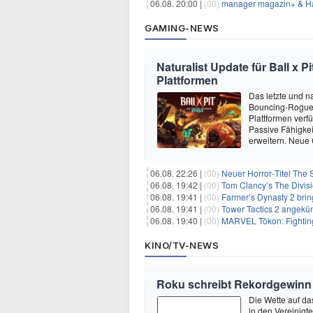
06.08. 20:00 |
(00)
manager magazin+ & Ha
GAMING-NEWS
Naturalist Update für Ball x P
Plattformen
Das letzte und na
Bouncing-Roguelit
Plattformen verf
Passive Fähigkei
erweitern. Neue
06.08. 22:26 |
(00)
Neuer Horror‑Titel The S
06.08. 19:42 |
(00)
Tom Clancy’s The Divisi
06.08. 19:41 |
(00)
Farmer’s Dynasty 2 bri
06.08. 19:41 |
(00)
Tower Tactics 2 angekü
06.08. 19:40 |
(00)
MARVEL Tōkon: Fighting
KINO/TV-NEWS
Roku schreibt Rekordgewinn
Die Wette auf da
in den Vereinig