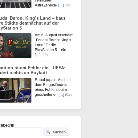
AstraZeneca-
[…]
(00)
udal Baron: King’s Land – baut
re Städte demnächst auf der
ayStation 5
Am 6. August erscheint
„Feudal Baron: King’s
Land“ für die
PlayStation 5 – ein
[…]
(00)
fantino räumt Fehler ein - UEFA:
dert nichts an Boykott
Rabat (dpa) - Auch mit
dem Eingeständnis
eines Fehlers beim
gescheiterten
[…]
(02)
hbegriff
suchen