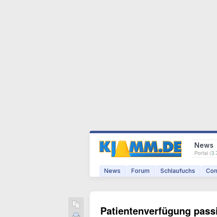
News
Portal (
3.
News
Forum
Schlaufuchs
Com
Patientenverfügung pass