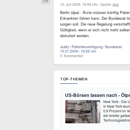
10. Juli 2009, 16:56 Uhr
·
Quelle:
dpa
Berlin (dpa) - Ärzte müssen künftig Pat
Erkrankten führen kann. Der Bundesrat li
sorgen soll. Die neue Regelung verschaff
Gültigkeit, wenn er sich nicht mehr selb
diskutiert worden.
Justiz / Patientenverfügung / Bundesrat
10.07.2009
·
16:56 Uhr
[1 Kommentar]
TOP-THEMEN
US-Börsen lassen nach - Ölpre
New York - Die 
in New York wur
0,9 Prozent im V
der breiter gefa
Technologiebör