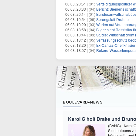
06.08. 20:51 |
(01)
Verteidigungspolitiker 
06.08. 20:33 |
(04)
Bericht: Siemens schafft
06.08. 20:14 |
(01)
Bundesanwaltschaft übe
06.08. 19:54 |
(06)
Sprengstoff-Drohne in L
06.08. 19:20 |
(03)
Warten auf Vereinbarun
06.08. 18:58 |
(04)
Bilger sieht Restrisiko
06.08. 18:44 |
(03)
Studie: Wirtschaft droht
06.08. 18:42 |
(05)
Verfassungsschutz beob
06.08. 18:20 |
(00)
Ex-Caritas-Chef kritisi
06.08. 18:07 |
(04)
Rekord-Wassertemperatu
BOULEVARD-NEWS
Karol G holt Drake und Bruno
(BANG) - Karol G 
Studioalbums ver
hören, während B