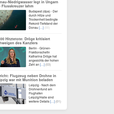
nau-Niedrigwasser legt in Ungarn
e Flusskreuzer lahm
Budapest (dpa) - Der
durch Hitze und
Trockenheit bedingte
Rekord-Tiefstand der
Donau
[…]
(00)
600 Hitztetote: Dröge kritisiert
hweigen des Kanzlers
Berlin - Grünen-
Fraktionschefin
Katharina Dröge hat
angesichts der hohen
Zahl an
[…]
(03)
richt: Flugzeug neben Drohne in
ipzig war mit Munition beladen
Leipzig - Nach dem
Drohnenfund am
Flughafen
Leipzig/Halle sind
weitere Details
[…]
(01)