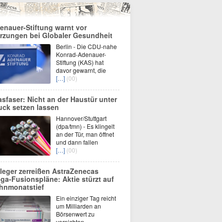
enauer-Stiftung warnt vor
rzungen bei Globaler Gesundheit
Berlin - Die CDU-nahe
Konrad-Adenauer-
Stiftung (KAS) hat
davor gewarnt, die
[…]
(00)
asfaser: Nicht an der Haustür unter
uck setzen lassen
Hannover/Stuttgart
(dpa/tmn) - Es klingelt
an der Tür, man öffnet
und dann fallen
[…]
(00)
leger zerreißen AstraZenecas
ga-Fusionspläne: Aktie stürzt auf
hnmonatstief
Ein einziger Tag reicht
um Milliarden an
Börsenwert zu
vernichten