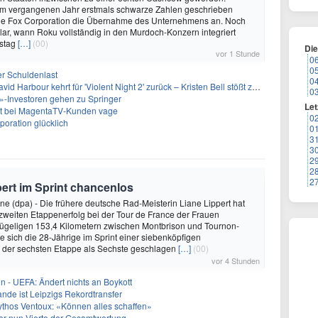
 vergangenen Jahr erstmals schwarze Zahlen geschrieben
 die Fox Corporation die Übernahme des Unternehmens an. Noch
nklar, wann Roku vollständig in den Murdoch-Konzern integriert
rstag
[…]
(00)
Di
vor 1 Stunde
0
0
er Schuldenlast
0
 Harbour kehrt für 'Violent Night 2' zurück – Kristen Bell stößt zur Besetzung
0
-Investoren gehen zu Springer
Let
bt bei MagentaTV-Kunden vage
0
oration glücklich
0
3
3
2
2
2
pert im Sprint chancenlos
e (dpa) - Die frühere deutsche Rad-Meisterin Liane Lippert hat
zweiten Etappenerfolg bei der Tour de France der Frauen
hügeligen 153,4 Kilometern zwischen Montbrison und Tournon-
 sich die 28-Jährige im Sprint einer siebenköpfigen
i der sechsten Etappe als Sechste geschlagen
[…]
(00)
vor 4 Stunden
in - UEFA: Ändert nichts an Boykott
nde ist Leipzigs Rekordtransfer
ythos Ventoux: «Können alles schaffen»
er nun Vierte der Gesamtwertung