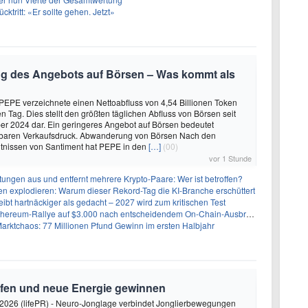
ücktritt: «Er sollte gehen. Jetzt»
 des Angebots auf Börsen – Was kommt als
EPE verzeichnete einen Nettoabfluss von 4,54 Billionen Token
n Tag. Dies stellt den größten täglichen Abfluss von Börsen seit
r 2024 dar. Ein geringeres Angebot auf Börsen bedeutet
lbaren Verkaufsdruck. Abwanderung von Börsen Nach den
tnissen von Santiment hat PEPE in den
[…]
(00)
vor 1 Stunde
stungen aus und entfernt mehrere Krypto-Paare: Wer ist betroffen?
n explodieren: Warum dieser Rekord-Tag die KI-Branche erschüttert
eibt hartnäckiger als gedacht – 2027 wird zum kritischen Test
Ethereum-Rallye auf $3.000 nach entscheidendem On-Chain-Ausbruch
Marktchaos: 77 Millionen Pfund Gewinn im ersten Halbjahr
rfen und neue Energie gewinnen
2026 (lifePR) - Neuro-Jonglage verbindet Jonglierbewegungen