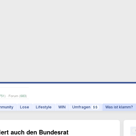
751
) · Forum (
683
)
munity
Lose
Lifestyle
WIN
Umfragen
Was ist klamm?
$$
iert auch den Bundesrat