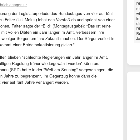
Di
hrichtenagentur
r
gerung der Legislaturperiode des Bundestages von vier auf fünf
wi
in
n Falter (Uni Mainz) lehnt den Vorstoß ab und spricht von einer
ei
onen. Falter sagte der "Bild" (Montagausgabe): "Das ist reine
Di
 mit vollen Diäten ein Jahr länger im Amt, verbessern ihre
Re
 weniger Sorgen um ihre Zukunft machen. Der Bürger verliert im
Ja
ommt einer Entdemokratisierung gleich."
lter, blieben "schlechte Regierungen ein Jahr länger im Amt,
ültigen Regelung früher wiedergewählt werden" könnten.
nn (SPD) hatte in der "Welt am Sonntag" vorgeschlagen, die
ehn Jahre zu begrenzen". Im Gegenzug könne dann die
vier auf fünf Jahre verlängert werden.