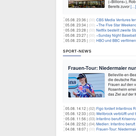
(«Billions»), Ro
Bereits zuvor
[…]
05.08. 23:36 |
(00)
CBS Media Ventures ter
05.08. 23:34 |
(00)
«The Five Star Weekend»
05.08. 23:28 |
(00)
Netflix bestellt zweite S
05.08. 23:27 |
(00)
«Sunday Night Baseball»
05.08. 23:25 |
(00)
HBO und BBC verfilmen
SPORT-NEWS
Frauen-Tour: Niedermaier nu
Belleville-en-Bea
die deutsche Rad
Frauen auf den v
Rosenheim erreic
das Ziel auf der 
05.08. 14:12 |
(02)
Figo fordert Infantinos R
05.08. 12:33 |
(03)
Wellbrock verblüfft und 
05.08. 11:56 |
(03)
Infantino beruft Krisen
04.08. 22:52 |
(04)
Medien: Infantino beruf
04.08. 18:07 |
(00)
Frauen-Tour: Niedermaie