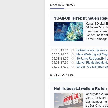
GAMING-NEWS
Yu‑Gi‑Oh! erreicht neuen Reko
Konami Digital E
Millionen Downlo
dem Duellanten
können, bekanntg
Game-Kampagne 
05.08. 19:00 |
(00)
Pokémon wie nie zuvor:
05.08. 18:30 |
(00)
Mehr Werbung auf PlayS
05.08. 18:00 |
(00)
30 Jahre Resident Evil
05.08. 17:30 |
(00)
Marvel Rivals Update 9.
05.08. 17:00 |
(00)
EA soll 700 Millionen Do
KINO/TV-NEWS
Netflix besetzt weitere Rolle
Cherry Jones, Co
von «The Secret
Lost Symbol hat 
stoßen Cherry Jo