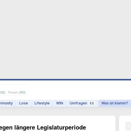
632
) · Forum (
593
)
munity
Lose
Lifestyle
WIN
Umfragen
Was ist klamm?
$$
gegen längere Legislaturperiode