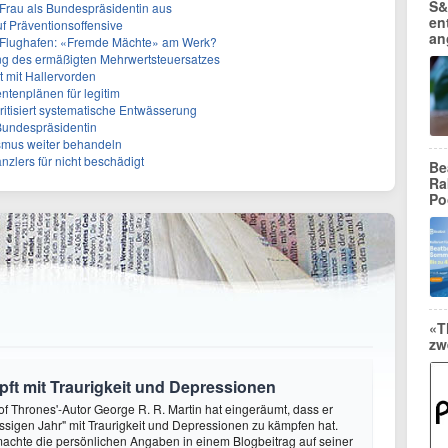
S&
r Frau als Bundespräsidentin aus
en
f Präventionsoffensive
an
 Flughafen: «Fremde Mächte» am Werk?
ffung des ermäßigten Mehrwertsteuersatzes
tt mit Hallervorden
entenplänen für legitim
itisiert systematische Entwässerung
 Bundespräsidentin
smus weiter behandeln
anzlers für nicht beschädigt
Be
Ra
Po
«T
zw
ft mit Traurigkeit und Depressionen
f Thrones'-Autor George R. R. Martin hat eingeräumt, dass er
ssigen Jahr" mit Traurigkeit und Depressionen zu kämpfen hat.
achte die persönlichen Angaben in einem Blogbeitrag auf seiner