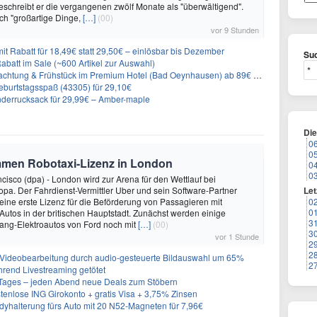
eschreibt er die vergangenen zwölf Monate als "überwältigend".
ch "großartige Dinge,
[…]
(00)
vor 9 Stunden
it Rabatt für 18,49€ statt 29,50€ – einlösbar bis Dezember
Suc
abatt im Sale (~600 Artikel zur Auswahl)
achtung & Frühstück im Premium Hotel (Bad Oeynhausen) ab 89€ p.P.
burtstagsspaß (43305) für 29,10€
nderrucksack für 29,99€ – Amber-maple
Di
0
0
mmen Robotaxi-Lizenz in London
0
0
isco (dpa) - London wird zur Arena für den Wettlauf bei
opa. Der Fahrdienst-Vermittler Uber und sein Software-Partner
Let
eine erste Lizenz für die Beförderung von Passagieren mit
0
0
Autos in der britischen Hauptstadt. Zunächst werden einige
3
ng-Elektroautos von Ford noch mit
[…]
(00)
3
vor 1 Stunde
2
2
 Videobearbeitung durch audio-gesteuerte Bildauswahl um 65%
2
hrend Livestreaming getötet
ages – jeden Abend neue Deals zum Stöbern
tenlose ING Girokonto + gratis Visa + 3,75% Zinsen
alterung fürs Auto mit 20 N52-Magneten für 7,96€