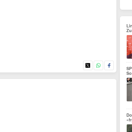
Li
Zu
SP
So
Do
«h