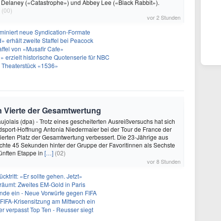
b Delaney («Catastrophe») und Abbey Lee («Black Rabbit»).
(00)
vor 2 Stunden
miniert neue Syndication-Formate
 erhält zweite Staffel bei Peacock
taffel von «Musafir Cafe»
 erzielt historische Quotenserie für NBC
 Theaterstück «1536»
n Vierte der Gesamtwertung
ujolais (dpa) - Trotz eines gescheiterten Ausreißversuchs hat sich
sport-Hoffnung Antonia Niedermaier bei der Tour de France der
ierten Platz der Gesamtwertung verbessert. Die 23-Jährige aus
hte 45 Sekunden hinter der Gruppe der Favoritinnen als Sechste
fünften Etappe in
[…]
(02)
vor 8 Stunden
ücktritt: «Er sollte gehen. Jetzt»
träumt: Zweites EM-Gold in Paris
runde ein - Neue Vorwürfe gegen FIFA
t FIFA-Krisensitzung am Mittwoch ein
r verpasst Top Ten - Reusser siegt