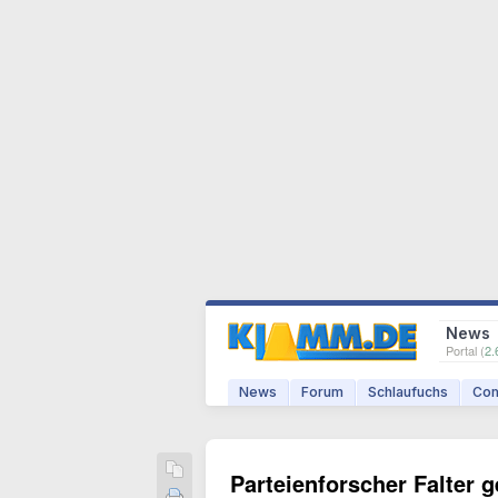
News
Portal (
2.
News
Forum
Schlaufuchs
Com
Parteienforscher Falter 