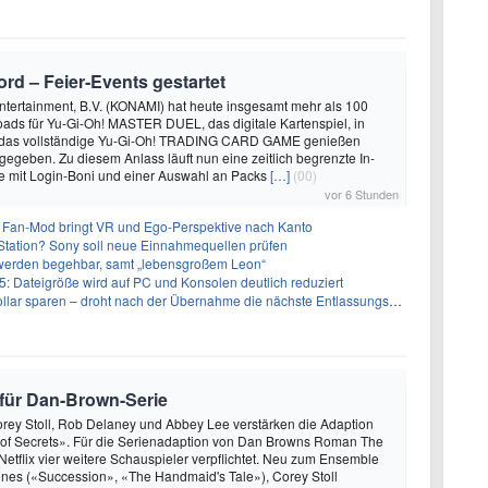
rd – Feier‑Events gestartet
ntertainment, B.V. (KONAMI) hat heute insgesamt mehr als 100
ads für Yu-Gi-Oh! MASTER DUEL, das digitale Kartenspiel, in
 das vollständige Yu-Gi-Oh! TRADING CARD GAME genießen
egeben. Zu diesem Anlass läuft nun eine zeitlich begrenzte In-
mit Login-Boni und einer Auswahl an Packs
[…]
(00)
vor 6 Stunden
 Fan-Mod bringt VR und Ego-Perspektive nach Kanto
tation? Sony soll neue Einnahmequellen prüfen
 werden begehbar, samt „lebensgroßem Leon“
5: Dateigröße wird auf PC und Konsolen deutlich reduziert
llar sparen – droht nach der Übernahme die nächste Entlassungswelle?
n für Dan-Brown-Serie
rey Stoll, Rob Delaney und Abbey Lee verstärken die Adaption
 of Secrets». Für die Serienadaption von Dan Browns Roman The
Netflix vier weitere Schauspieler verpflichtet. Neu zum Ensemble
nes («Succession», «The Handmaid's Tale»), Corey Stoll