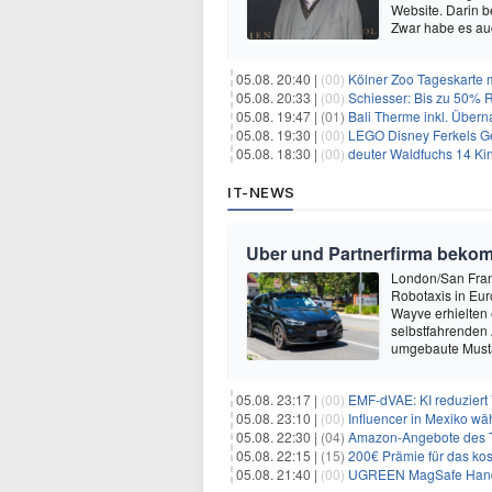
Website. Darin b
Zwar habe es au
05.08. 20:40 |
(00)
Kölner Zoo Tageskarte m
05.08. 20:33 |
(00)
Schiesser: Bis zu 50% R
05.08. 19:47 |
(01)
Bali Therme inkl. Übern
05.08. 19:30 |
(00)
LEGO Disney Ferkels Ge
05.08. 18:30 |
(00)
deuter Waldfuchs 14 Ki
IT-NEWS
Uber und Partnerfirma beko
London/San Franc
Robotaxis in Eur
Wayve erhielten 
selbstfahrenden 
umgebaute Musta
05.08. 23:17 |
(00)
EMF-dVAE: KI reduziert
05.08. 23:10 |
(00)
Influencer in Mexiko wä
05.08. 22:30 |
(04)
Amazon-Angebote des T
05.08. 22:15 |
(15)
200€ Prämie für das kos
05.08. 21:40 |
(00)
UGREEN MagSafe Handyh