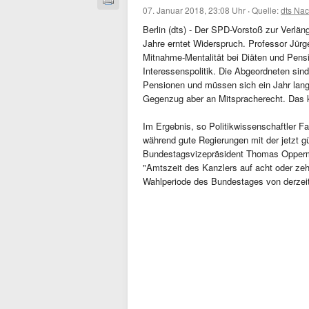
07. Januar 2018, 23:08 Uhr
·
Quelle:
dts Nac
Berlin (dts) - Der SPD-Vorstoß zur Verlän
Jahre erntet Widerspruch. Professor Jürge
Mitnahme-Mentalität bei Diäten und Pensi
Interessenspolitik. Die Abgeordneten sind
Pensionen und müssen sich ein Jahr lang
Gegenzug aber an Mitspracherecht. Das k
Im Ergebnis, so Politikwissenschaftler Fa
während gute Regierungen mit der jetzt g
Bundestagsvizepräsident Thomas Opperma
"Amtszeit des Kanzlers auf acht oder z
Wahlperiode des Bundestages von derzeit 