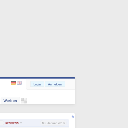
Login
Anmelden
Werben
k293295
1
08. Januar 2018