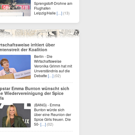
Sprengstoff-Drohne am
Flughafen
Leipzig/Halle
[…]
(13)
rtschaftsweise irritiert über
ntenstreit der Koalition
Berlin - Die
Wirtschaftsweise
Veronika Grimm hat mit
Unverständnis auf die
Debatte
[…]
(02)
pstar Emma Bunton wünscht sich
ne Wiedervereinigung der Spice
rls
(BANG) - Emma
Bunton würde sich
über eine Reunion der
Spice Girls freuen. Die
50-
[…]
(02)