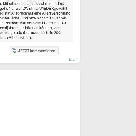
e Mitnahmementalität lässt sich anders
egeln. Nur wer ZWEI mal WIEDERgewählt
rd, hat Anspruch auf eine Altersversorgung
 voller Höhe (und bitte nicht in 11 Jahren
ne Pension, von der selbst Beamte in 40
enstjahren nur träumen können, vom
ntner gar nicht zureden, nicht in 200
hren Arbeitsleben).
JETZT kommentieren
forum