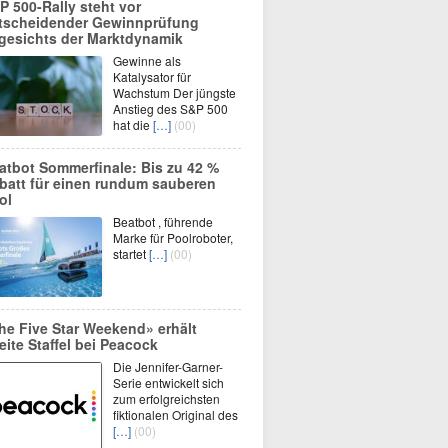
P 500-Rally steht vor
tscheidender Gewinnprüfung
gesichts der Marktdynamik
Gewinne als
Katalysator für
Wachstum Der jüngste
Anstieg des S&P 500
hat die
[…]
(00)
atbot Sommerfinale: Bis zu 42 %
batt für einen rundum sauberen
ol
Beatbot , führende
Marke für Poolroboter,
startet
[…]
(00)
he Five Star Weekend» erhält
eite Staffel bei Peacock
Die Jennifer-Garner-
Serie entwickelt sich
zum erfolgreichsten
fiktionalen Original des
[…]
(00)