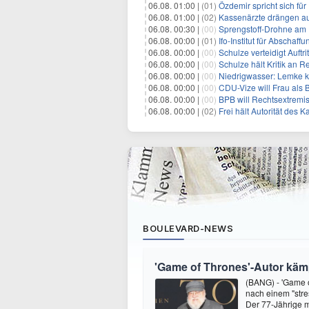
06.08. 01:00 |
(01)
Özdemir spricht sich fü
06.08. 01:00 |
(02)
Kassenärzte drängen au
06.08. 00:30 |
(00)
Sprengstoff-Drohne am
06.08. 00:00 |
(01)
Ifo-Institut für Abscha
06.08. 00:00 |
(00)
Schulze verteidigt Auftri
06.08. 00:00 |
(00)
Schulze hält Kritik an R
06.08. 00:00 |
(00)
Niedrigwasser: Lemke kr
06.08. 00:00 |
(00)
CDU-Vize will Frau als
06.08. 00:00 |
(00)
BPB will Rechtsextremi
06.08. 00:00 |
(02)
Frei hält Autorität des K
BOULEVARD-NEWS
'Game of Thrones'-Autor kämp
(BANG) - 'Game o
nach einem "stre
Der 77-Jährige m