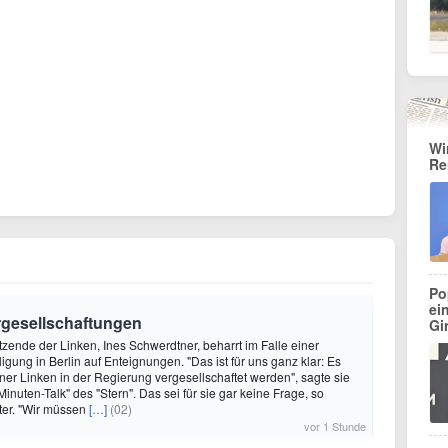
Wi
Re
Po
ei
ergesellschaftungen
Gi
itzende der Linken, Ines Schwerdtner, beharrt im Falle einer
igung in Berlin auf Enteignungen. "Das ist für uns ganz klar: Es
iner Linken in der Regierung vergesellschaftet werden", sagte sie
nuten-Talk" des "Stern". Das sei für sie gar keine Frage, so
ter. "Wir müssen
[…]
(02)
vor 1 Stunde