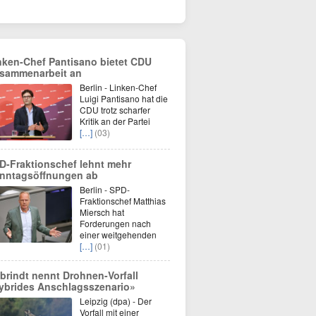
nken-Chef Pantisano bietet CDU
sammenarbeit an
Berlin - Linken-Chef
Luigi Pantisano hat die
CDU trotz scharfer
Kritik an der Partei
[…]
(03)
D-Fraktionschef lehnt mehr
nntagsöffnungen ab
Berlin - SPD-
Fraktionschef Matthias
Miersch hat
Forderungen nach
einer weitgehenden
[…]
(01)
brindt nennt Drohnen-Vorfall
ybrides Anschlagsszenario»
Leipzig (dpa) - Der
Vorfall mit einer