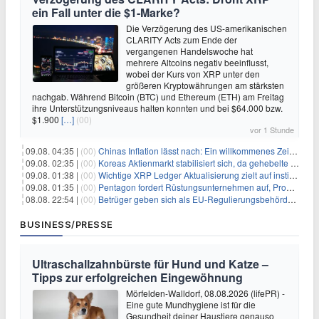
ein Fall unter die $1-Marke?
Die Verzögerung des US-amerikanischen
CLARITY Acts zum Ende der
vergangenen Handelswoche hat
mehrere Altcoins negativ beeinflusst,
wobei der Kurs von XRP unter den
größeren Kryptowährungen am stärksten
nachgab. Während Bitcoin (BTC) und Ethereum (ETH) am Freitag
ihre Unterstützungsniveaus halten konnten und bei $64.000 bzw.
$1.900
[…]
(00)
vor 1 Stunde
09.08. 04:35 |
(00)
Chinas Inflation lässt nach: Ein willkommenes Zeichen für Investoren angesichts der Folgen des Öl-Schocks
09.08. 02:35 |
(00)
Koreas Aktienmarkt stabilisiert sich, da gehebelte Positionen abgebaut werden
09.08. 01:38 |
(00)
Wichtige XRP Ledger Aktualisierung zielt auf institutionelle Akzeptanz ab
09.08. 01:35 |
(00)
Pentagon fordert Rüstungsunternehmen auf, Produktion angesichts eskalierender globaler Spannungen zu steigern
08.08. 22:54 |
(00)
Betrüger geben sich als EU-Regulierungsbehörden aus, um Krypto-Nutzer nach MiCA-Deadline ins Visier zu nehmen
BUSINESS/PRESSE
Ultraschallzahnbürste für Hund und Katze –
Tipps zur erfolgreichen Eingewöhnung
Mörfelden-Walldorf, 08.08.2026 (lifePR) -
Eine gute Mundhygiene ist für die
Gesundheit deiner Haustiere genauso