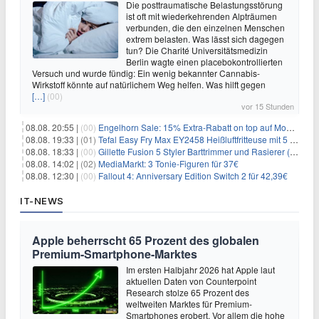
Die posttraumatische Belastungsstörung
ist oft mit wiederkehrenden Alpträumen
verbunden, die den einzelnen Menschen
extrem belasten. Was lässt sich dagegen
tun? Die Charité Universitätsmedizin
Berlin wagte einen placebokontrollierten
Versuch und wurde fündig: Ein wenig bekannter Cannabis-
Wirkstoff könnte auf natürlichem Weg helfen. Was hilft gegen
[…]
(00)
vor 15 Stunden
08.08. 20:55 |
(00)
Engelhorn Sale: 15% Extra-Rabatt on top auf Mode- und Sport-Artikel
08.08. 19:33 |
(01)
Tefal Easy Fry Max EY2458 Heißluftfritteuse mit 5 Litern für 64,99€
08.08. 18:33 |
(00)
Gillette Fusion 5 Styler Barttrimmer und Rasierer (All in One) für 16€
08.08. 14:02 |
(02)
MediaMarkt: 3 Tonie-Figuren für 37€
08.08. 12:30 |
(00)
Fallout 4: Anniversary Edition Switch 2 für 42,39€
IT-NEWS
Apple beherrscht 65 Prozent des globalen
Premium-Smartphone-Marktes
Im ersten Halbjahr 2026 hat Apple laut
aktuellen Daten von Counterpoint
Research stolze 65 Prozent des
weltweiten Marktes für Premium-
Smartphones erobert. Vor allem die hohe