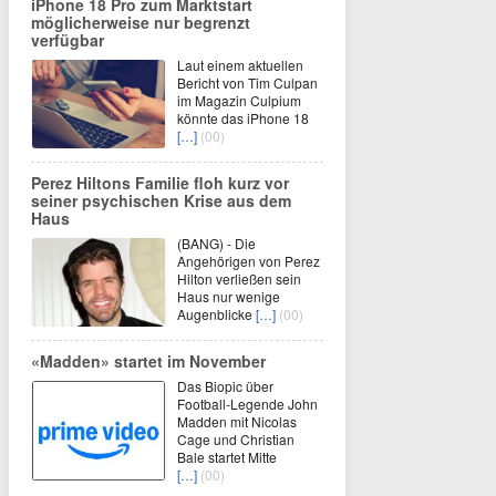
iPhone 18 Pro zum Marktstart
möglicherweise nur begrenzt
verfügbar
Laut einem aktuellen
Bericht von Tim Culpan
im Magazin Culpium
könnte das iPhone 18
[…]
(00)
Perez Hiltons Familie floh kurz vor
seiner psychischen Krise aus dem
Haus
(BANG) - Die
Angehörigen von Perez
Hilton verließen sein
Haus nur wenige
Augenblicke
[…]
(00)
«Madden» startet im November
Das Biopic über
Football-Legende John
Madden mit Nicolas
Cage und Christian
Bale startet Mitte
[…]
(00)