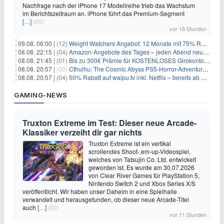
Nachfrage nach der iPhone 17 Modellreihe trieb das Wachstum
im Berichtszeitraum an. iPhone führt das Premium-Segment
[…]
(00)
vor 18 Stunden
09.08. 06:00 |
(12)
Weight Watchers Angebot: 12 Monate mit 75% Rabatt ab 6,25€/Monat
08.08. 22:15 |
(04)
Amazon-Angebote des Tages – jeden Abend neue Deals zum Stöbern
08.08. 21:45 |
(01)
Bis zu 300€ Prämie für KOSTENLOSES Girokonto bei der Santander – 50€ schon nach 1 Woche!
08.08. 20:57 |
(00)
Cthulhu: The Cosmic Abyss PS5-Horror-Adventure für 27,99€
08.08. 20:57 |
(04)
50% Rabatt auf waipu.tv inkl. Netflix – bereits ab 9€/Monat (statt 17,99€)
GAMING-NEWS
Truxton Extreme im Test: Dieser neue Arcade-
Klassiker verzeiht dir gar nichts
Truxton Extreme ist ein vertikal
scrollendes Shoot-‚em-up-Videospiel,
welches von Tatsujin Co. Ltd. entwickelt
geworden ist. Es wurde am 30.07.2026
von Clear River Games für PlayStation 5,
Nintendo Switch 2 und Xbox Series X/S
veröffentlicht. Wir haben unser Daheim in eine Spielhalle
verwandelt und herausgefunden, ob dieser neue Arcade-Titel
auch
[…]
(00)
vor 11 Stunden