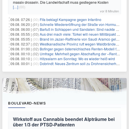
massiv drosseln. Die Landwirtschaft muss gestiegene Kosten
[…]
(00)
vor 8 Minuten
09.08. 07:26 |
(00)
Fifa beklagt Kampagne gegen Infantino
09.08. 06:20 |
(01)
Schnelle Wiedereröffnung der Straße von Hormus ungewiss
09.08. 06:00 |
(07)
Barfuß in Schlappen und Sandalen: Sind nackte Füße eklig?
09.08. 05:55 |
(03)
Aus drei mach viele: Türkei will neuen Militärpakt erweitern
09.08. 05:05 |
(00)
Brand im Jazan-Raffinerie von Saudi Aramco gelöscht: Auswirkungen auf die Energiemärkte
09.08. 02:37 |
(02)
Westkanadische Provinz ruft wegen Waldbränden Notstand aus
09.08. 01:00 |
(02)
Bofinger gegen österreichisches Renten-Modell für Schwerarbeiter
09.08. 00:10 |
(02)
Umfrage: Mehrheit gegen Abschaffung der «Rente mit 63»
09.08. 00:10 |
(00)
Hitzealarm am Sonntag: Wo es wieder heiß wird
09.08. 00:01 |
(00)
Dobrindt: Neues Zentrum soll zu Drohnensicherheit forschen
BOULEVARD-NEWS
Wirkstoff aus Cannabis beendet Alpträume bei
über 1/3 der PTSD-Patienten