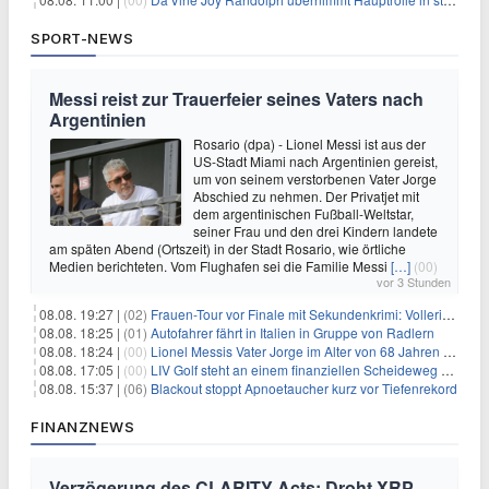
SPORT-NEWS
Messi reist zur Trauerfeier seines Vaters nach
Argentinien
Rosario (dpa) - Lionel Messi ist aus der
US-Stadt Miami nach Argentinien gereist,
um von seinem verstorbenen Vater Jorge
Abschied zu nehmen. Der Privatjet mit
dem argentinischen Fußball-Weltstar,
seiner Frau und den drei Kindern landete
am späten Abend (Ortszeit) in der Stadt Rosario, wie örtliche
Medien berichteten. Vom Flughafen sei die Familie Messi
[…]
(00)
vor 3 Stunden
08.08. 19:27 |
(02)
Frauen-Tour vor Finale mit Sekundenkrimi: Vollering in Gelb
08.08. 18:25 |
(01)
Autofahrer fährt in Italien in Gruppe von Radlern
08.08. 18:24 |
(00)
Lionel Messis Vater Jorge im Alter von 68 Jahren gestorben
08.08. 17:05 |
(00)
LIV Golf steht an einem finanziellen Scheideweg auf der Suche nach neuen Investitionen
08.08. 15:37 |
(06)
Blackout stoppt Apnoetaucher kurz vor Tiefenrekord
FINANZNEWS
Verzögerung des CLARITY Acts: Droht XRP