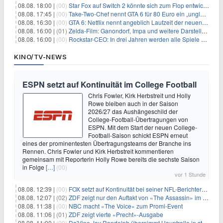
08.08. 18:00 |
(00)
Star Fox auf Switch 2 könnte sich zum Flop entwickeln
08.08. 17:45 |
(00)
Take-Two-Chef nennt GTA 6 für 80 Euro ein „unglaubliches Schnäppchen“
08.08. 16:30 |
(00)
GTA 6: Netflix nennt angeblich Laufzeit der neuen Gameplay-Präsentation
08.08. 16:00 |
(01)
Zelda-Film: Ganondorf, Impa und weitere Darsteller sollen feststehen
08.08. 16:00 |
(00)
Rockstar-CEO: In drei Jahren werden alle Spiele gestreamt
KINO/TV-NEWS
ESPN setzt auf Kontinuität im College Football
Chris Fowler, Kirk Herbstreit und Holly
Rowe bleiben auch in der Saison
2026/27 das Aushängeschild der
College-Football-Übertragungen von
ESPN. Mit dem Start der neuen College-
Football-Saison schickt ESPN erneut
eines der prominentesten Übertragungsteams der Branche ins
Rennen. Chris Fowler und Kirk Herbstreit kommentieren
gemeinsam mit Reporterin Holly Rowe bereits die sechste Saison
in Folge
[…]
(00)
vor 1 Stunde
08.08. 12:39 |
(00)
FOX setzt auf Kontinuität bei seiner NFL-Berichterstattung
08.08. 12:07 |
(02)
ZDF zeigt nur den Auftakt von «The Assassin» im Fernsehen
08.08. 11:38 |
(00)
NBC macht «The Voice» zum Promi-Event
08.08. 11:06 |
(01)
ZDF zeigt vierte «Precht»-Ausgabe
08.08. 11:00 |
(00)
Da'Vine Joy Randolph übernimmt Hauptrolle in starbesetzter schwarzer Komödie