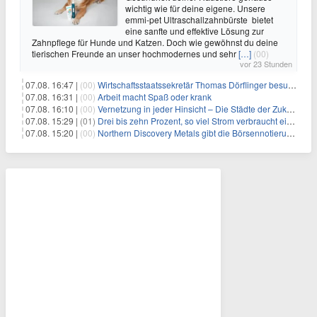
wichtig wie für deine eigene. Unsere
emmi-pet Ultraschallzahnbürste bietet
eine sanfte und effektive Lösung zur
Zahnpflege für Hunde und Katzen. Doch wie gewöhnst du deine
tierischen Freunde an unser hochmodernes und sehr
[…]
(00)
vor 23 Stunden
07.08. 16:47 |
(00)
Wirtschaftsstaatssekretär Thomas Dörflinger besucht Handwerksbetrieb im Kammerbezirk Freiburg
07.08. 16:31 |
(00)
Arbeit macht Spaß oder krank
07.08. 16:10 |
(00)
Vernetzung in jeder Hinsicht – Die Städte der Zukunft sind grün-blau
07.08. 15:29 |
(01)
Drei bis zehn Prozent, so viel Strom verbraucht ein Aufzug im Gebäude
07.08. 15:20 |
(00)
Northern Discovery Metals gibt die Börsennotierung an der Frankfurter Wertpapierbörse bekannt