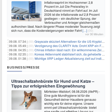
Inflationssprint im Hochsommer: 2,8
Prozent im Juli Die Preisralley in
Deutschland nimmt an Fahrt auf. Im Juli
2026 ist die Inflationsrate auf 2,8 Prozent
gestiegen – ein deutlicher Sprung, der
Verbraucher und Anleger gleichermaßen
aufhorchen lässt. Nach längerer Phase moderater Teuerung zeigt
sich nun, dass die Kostensteigerungen wieder Fahrt
[…]
(00)
vor 30 Minuten
09.08. 07:34 |
(00)
Grayscale skizziert Alternativen für die US-Kryptoindustrie ohne CLARITY Act
09.08. 05:49 |
(00)
Verzögerung des CLARITY Acts: Droht XRP ein Fall unter die $1-Marke?
09.08. 04:35 |
(00)
Chinas Inflation lässt nach: Ein willkommenes Zeichen für Investoren angesichts der Folgen des Öl-Schocks
09.08. 02:35 |
(00)
Koreas Aktienmarkt stabilisiert sich, da gehebelte Positionen abgebaut werden
09.08. 01:38 |
(00)
Wichtige XRP Ledger Aktualisierung zielt auf institutionelle Akzeptanz ab
BUSINESS/PRESSE
Ultraschallzahnbürste für Hund und Katze –
Tipps zur erfolgreichen Eingewöhnung
Mörfelden-Walldorf, 08.08.2026 (lifePR) -
Eine gute Mundhygiene ist für die
Gesundheit deiner Haustiere genauso
wichtig wie für deine eigene. Unsere
emmi-pet Ultraschallzahnbürste bietet
eine sanfte und effektive Lösung zur