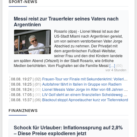
SPORT-NEWS
Messi reist zur Trauerfeier seines Vaters nach
Argentinien
Rosario (dpa) - Lionel Messi ist aus der
US-Stadt Miami nach Argentinien gereist,
um von seinem verstorbenen Vater Jorge
Abschied zu nehmen. Der Privatjet mit
dem argentinischen Fußball-Weltstar,
seiner Frau und den drei Kindern landete
am späten Abend (Ortszeit) in der Stadt Rosario, wie örtliche
Medien berichteten. Vom Flughafen sei die Familie Messi
[…]
(00)
vor 4 Stunden
08.08. 19:27 |
(02)
Frauen-Tour vor Finale mit Sekundenkrimi: Vollering in Gelb
08.08. 18:25 |
(01)
Autofahrer fährt in Italien in Gruppe von Radlern
08.08. 18:24 |
(00)
Lionel Messis Vater Jorge im Alter von 68 Jahren gestorben
08.08. 17:05 |
(00)
LIV Golf steht an einem finanziellen Scheideweg auf der Suche nach neuen Investitionen
08.08. 15:37 |
(06)
Blackout stoppt Apnoetaucher kurz vor Tiefenrekord
FINANZNEWS
Schock für Urlauber: Inflationssprung auf 2,8%
– Diese Preise explodieren jetzt