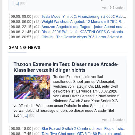
[…]
(00)
vor 19 Stunden
09.08. 08:00 |
(00)
Tesla Model Y mit 0% Finanzierung + 2.000€ Rabatt für 38.970€
09.08. 06:00 |
(12)
Weight Watchers Angebot: 12 Monate mit 75% Rabatt ab 6,25€/Monat
08.08. 22:15 |
(04)
Amazon-Angebote des Tages – jeden Abend neue Deals zum Stöbern
08.08. 21:45 |
(01)
Bis zu 300€ Prämie für KOSTENLOSES Girokonto bei der Santander – 50€ schon nach 1 Woche!
08.08. 20:57 |
(00)
Cthulhu: The Cosmic Abyss PS5-Horror-Adventure für 27,99€
GAMING-NEWS
Truxton Extreme im Test: Dieser neue Arcade-
Klassiker verzeiht dir gar nichts
Truxton Extreme ist ein vertikal
scrollendes Shoot-‚em-up-Videospiel,
welches von Tatsujin Co. Ltd. entwickelt
geworden ist. Es wurde am 30.07.2026
von Clear River Games für PlayStation 5,
Nintendo Switch 2 und Xbox Series X/S
veröffentlicht. Wir haben unser Daheim in eine Spielhalle
verwandelt und herausgefunden, ob dieser neue Arcade-Titel
auch
[…]
(00)
vor 11 Stunden
08.08. 18:00 |
(00)
Star Fox auf Switch 2 könnte sich zum Flop entwickeln
08.08. 17:45 |
(00)
Take-Two-Chef nennt GTA 6 für 80 Euro ein „unglaubliches Schnäppchen“