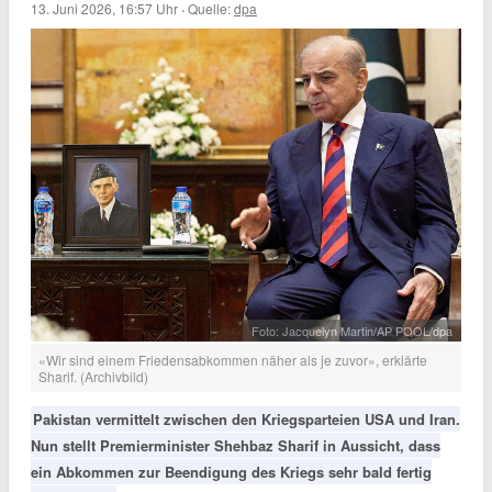
13. Juni 2026, 16:57 Uhr
·
Quelle:
dpa
Foto: Jacquelyn Martin/AP POOL/dpa
«Wir sind einem Friedensabkommen näher als je zuvor», erklärte
Sharif. (Archivbild)
Pakistan vermittelt zwischen den Kriegsparteien USA und Iran.
Nun stellt Premierminister Shehbaz Sharif in Aussicht, dass
ein Abkommen zur Beendigung des Kriegs sehr bald fertig