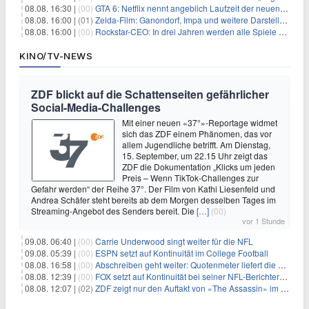
08.08. 16:30 |
(00)
GTA 6: Netflix nennt angeblich Laufzeit der neuen Gameplay-Präsentation
08.08. 16:00 |
(01)
Zelda-Film: Ganondorf, Impa und weitere Darsteller sollen feststehen
08.08. 16:00 |
(00)
Rockstar-CEO: In drei Jahren werden alle Spiele gestreamt
KINO/TV-NEWS
ZDF blickt auf die Schattenseiten gefährlicher
Social-Media-Challenges
Mit einer neuen «37°»-Reportage widmet
sich das ZDF einem Phänomen, das vor
allem Jugendliche betrifft. Am Dienstag,
15. September, um 22.15 Uhr zeigt das
ZDF die Dokumentation „Klicks um jeden
Preis – Wenn TikTok-Challenges zur
Gefahr werden“ der Reihe 37°. Der Film von Kathi Liesenfeld und
Andrea Schäfer steht bereits ab dem Morgen desselben Tages im
Streaming-Angebot des Senders bereit. Die
[…]
(00)
vor 1 Stunde
09.08. 06:40 |
(00)
Carrie Underwood singt weiter für die NFL
09.08. 05:39 |
(00)
ESPN setzt auf Kontinuität im College Football
08.08. 16:58 |
(00)
Abschreiben geht weiter: Quotenmeter liefert die Vorlagen
08.08. 12:39 |
(00)
FOX setzt auf Kontinuität bei seiner NFL-Berichterstattung
08.08. 12:07 |
(02)
ZDF zeigt nur den Auftakt von «The Assassin» im Fernsehen