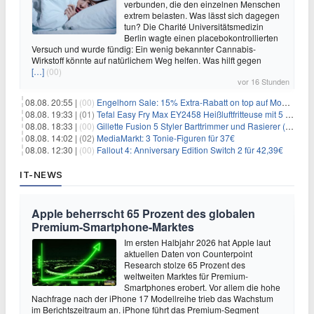
verbunden, die den einzelnen Menschen
extrem belasten. Was lässt sich dagegen
tun? Die Charité Universitätsmedizin
Berlin wagte einen placebokontrollierten
Versuch und wurde fündig: Ein wenig bekannter Cannabis-
Wirkstoff könnte auf natürlichem Weg helfen. Was hilft gegen
[…]
(00)
vor 16 Stunden
08.08. 20:55 |
(00)
Engelhorn Sale: 15% Extra-Rabatt on top auf Mode- und Sport-Artikel
08.08. 19:33 |
(01)
Tefal Easy Fry Max EY2458 Heißluftfritteuse mit 5 Litern für 64,99€
08.08. 18:33 |
(00)
Gillette Fusion 5 Styler Barttrimmer und Rasierer (All in One) für 16€
08.08. 14:02 |
(02)
MediaMarkt: 3 Tonie-Figuren für 37€
08.08. 12:30 |
(00)
Fallout 4: Anniversary Edition Switch 2 für 42,39€
IT-NEWS
Apple beherrscht 65 Prozent des globalen
Premium-Smartphone-Marktes
Im ersten Halbjahr 2026 hat Apple laut
aktuellen Daten von Counterpoint
Research stolze 65 Prozent des
weltweiten Marktes für Premium-
Smartphones erobert. Vor allem die hohe
Nachfrage nach der iPhone 17 Modellreihe trieb das Wachstum
im Berichtszeitraum an. iPhone führt das Premium-Segment