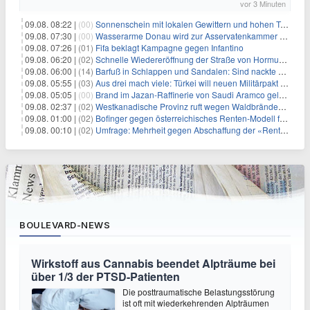
vor 3 Minuten
09.08. 08:22 |
(00)
Sonnenschein mit lokalen Gewittern und hohen Temperaturen
09.08. 07:30 |
(00)
Wasserarme Donau wird zur Asservatenkammer der Geschichte
09.08. 07:26 |
(01)
Fifa beklagt Kampagne gegen Infantino
09.08. 06:20 |
(02)
Schnelle Wiedereröffnung der Straße von Hormus ungewiss
09.08. 06:00 |
(14)
Barfuß in Schlappen und Sandalen: Sind nackte Füße eklig?
09.08. 05:55 |
(03)
Aus drei mach viele: Türkei will neuen Militärpakt erweitern
09.08. 05:05 |
(00)
Brand im Jazan-Raffinerie von Saudi Aramco gelöscht: Auswirkungen auf die Energiemärkte
09.08. 02:37 |
(02)
Westkanadische Provinz ruft wegen Waldbränden Notstand aus
09.08. 01:00 |
(02)
Bofinger gegen österreichisches Renten-Modell für Schwerarbeiter
09.08. 00:10 |
(02)
Umfrage: Mehrheit gegen Abschaffung der «Rente mit 63»
BOULEVARD-NEWS
Wirkstoff aus Cannabis beendet Alpträume bei
über 1/3 der PTSD-Patienten
Die posttraumatische Belastungsstörung
ist oft mit wiederkehrenden Alpträumen