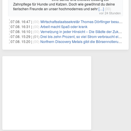
Zahnpflege für Hunde und Katzen. Doch wie gewöhnst du deine
tierischen Freunde an unser hochmodernes und sehr
[…]
(00)
vor 24 Stunden
07.08. 16:47 |
(00)
Wirtschaftsstaatssekretär Thomas Dörflinger besucht Handwerksbetrieb im Kammerbezirk Freiburg
07.08. 16:31 |
(00)
Arbeit macht Spaß oder krank
07.08. 16:10 |
(00)
Vernetzung in jeder Hinsicht – Die Städte der Zukunft sind grün-blau
07.08. 15:29 |
(01)
Drei bis zehn Prozent, so viel Strom verbraucht ein Aufzug im Gebäude
07.08. 15:20 |
(00)
Northern Discovery Metals gibt die Börsennotierung an der Frankfurter Wertpapierbörse bekannt