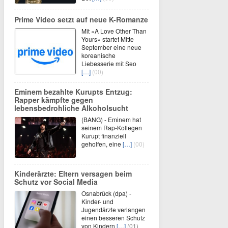
Prime Video setzt auf neue K-Romanze
Mit «A Love Other Than
Yours» startet Mitte
September eine neue
koreanische
Liebesserie mit Seo
[…]
(00)
Eminem bezahlte Kurupts Entzug:
Rapper kämpfte gegen
lebensbedrohliche Alkoholsucht
(BANG) - Eminem hat
seinem Rap-Kollegen
Kurupt finanziell
geholfen, eine
[…]
(00)
Kinderärzte: Eltern versagen beim
Schutz vor Social Media
Osnabrück (dpa) -
Kinder- und
Jugendärzte verlangen
einen besseren Schutz
von Kindern
[…]
(01)