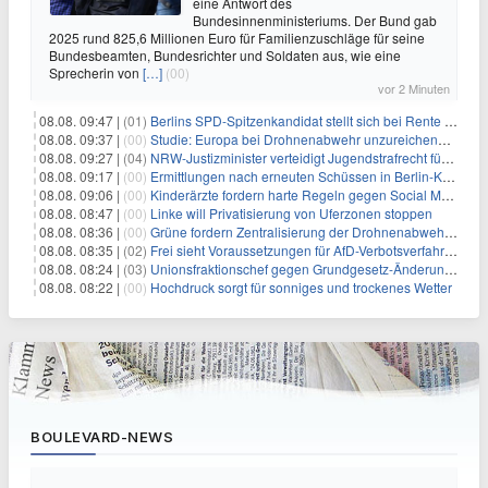
eine Antwort des
Bundesinnenministeriums. Der Bund gab
2025 rund 825,6 Millionen Euro für Familienzuschläge für seine
Bundesbeamten, Bundesrichter und Soldaten aus, wie eine
Sprecherin von
[…]
(00)
vor 2 Minuten
08.08. 09:47 |
(01)
Berlins SPD-Spitzenkandidat stellt sich bei Rente mit 63 quer
08.08. 09:37 |
(00)
Studie: Europa bei Drohnenabwehr unzureichend vorbereitet
08.08. 09:27 |
(04)
NRW-Justizminister verteidigt Jugendstrafrecht für Heranwachsende
08.08. 09:17 |
(00)
Ermittlungen nach erneuten Schüssen in Berlin-Kreuzberg dauern an
08.08. 09:06 |
(00)
Kinderärzte fordern harte Regeln gegen Social Media
08.08. 08:47 |
(00)
Linke will Privatisierung von Uferzonen stoppen
08.08. 08:36 |
(00)
Grüne fordern Zentralisierung der Drohnenabwehr bei Bundespolizei
08.08. 08:35 |
(02)
Frei sieht Voraussetzungen für AfD-Verbotsverfahren nicht gegeben
08.08. 08:24 |
(03)
Unionsfraktionschef gegen Grundgesetz-Änderung für queere Rechte
08.08. 08:22 |
(00)
Hochdruck sorgt für sonniges und trockenes Wetter
BOULEVARD-NEWS