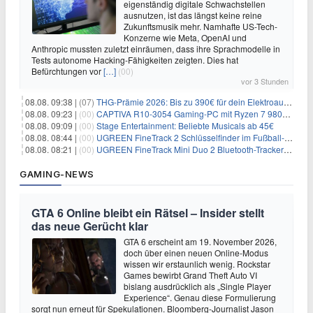
eigenständig digitale Schwachstellen
ausnutzen, ist das längst keine reine
Zukunftsmusik mehr. Namhafte US-Tech-
Konzerne wie Meta, OpenAI und
Anthropic mussten zuletzt einräumen, dass ihre Sprachmodelle in
Tests autonome Hacking-Fähigkeiten zeigten. Dies hat
Befürchtungen vor
[…]
(00)
vor 3 Stunden
08.08. 09:38 |
(07)
THG-Prämie 2026: Bis zu 390€ für dein Elektroauto mit geld-fuer-eAuto.de
08.08. 09:23 |
(00)
CAPTIVA R10-3054 Gaming-PC mit Ryzen 7 9800X3D und RTX 5080 für 2.599€
08.08. 09:09 |
(00)
Stage Entertainment: Beliebte Musicals ab 45€
08.08. 08:44 |
(00)
UGREEN FineTrack 2 Schlüsselfinder im Fußball-Design für 10,98€
08.08. 08:21 |
(00)
UGREEN FineTrack Mini Duo 2 Bluetooth-Tracker 4er-Pack für 28,99€
GAMING-NEWS
GTA 6 Online bleibt ein Rätsel – Insider stellt
das neue Gerücht klar
GTA 6 erscheint am 19. November 2026,
doch über einen neuen Online-Modus
wissen wir erstaunlich wenig. Rockstar
Games bewirbt Grand Theft Auto VI
bislang ausdrücklich als „Single Player
Experience“. Genau diese Formulierung
sorgt nun erneut für Spekulationen. Bloomberg-Journalist Jason