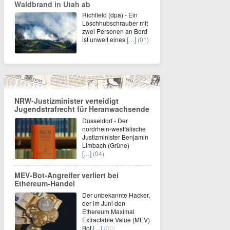
Waldbrand in Utah ab
Richfield (dpa) - Ein
Löschhubschrauber mit
zwei Personen an Bord
ist unweit eines
[…]
(01)
NRW-Justizminister verteidigt
Jugendstrafrecht für Heranwachsende
Düsseldorf - Der
nordrhein-westfälische
Justizminister Benjamin
Limbach (Grüne)
[…]
(04)
MEV-Bot-Angreifer verliert bei
Ethereum-Handel
Der unbekannte Hacker,
der im Juni den
Ethereum Maximal
Extractable Value (MEV)
Bot
[…]
(00)