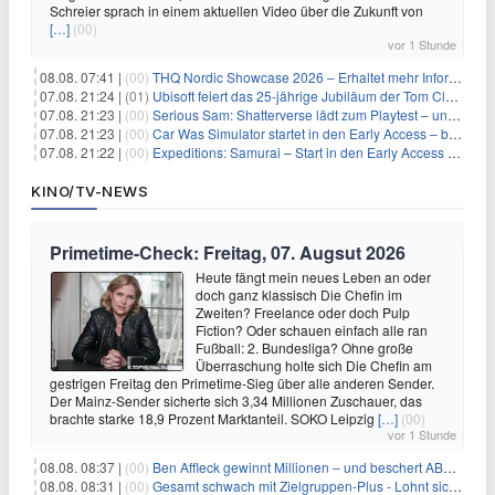
Schreier sprach in einem aktuellen Video über die Zukunft von
[…]
(00)
vor 1 Stunde
08.08. 07:41 |
(00)
THQ Nordic Showcase 2026 – Erhaltet mehr Informationen
07.08. 21:24 |
(01)
Ubisoft feiert das 25-jährige Jubiläum der Tom Clancy’s Ghost Recon-Reihe
07.08. 21:23 |
(00)
Serious Sam: Shatterverse lädt zum Playtest – und erscheint schon bald!
07.08. 21:23 |
(00)
Car Was Simulator startet in den Early Access – bald gehts los!
07.08. 21:22 |
(00)
Expeditions: Samurai – Start in den Early Access ab heute im feudalen Japan
KINO/TV-NEWS
Primetime-Check: Freitag, 07. Augsut 2026
Heute fängt mein neues Leben an oder
doch ganz klassisch Die Chefin im
Zweiten? Freelance oder doch Pulp
Fiction? Oder schauen einfach alle ran
Fußball: 2. Bundesliga? Ohne große
Überraschung holte sich Die Chefin am
gestrigen Freitag den Primetime-Sieg über alle anderen Sender.
Der Mainz-Sender sicherte sich 3,34 Millionen Zuschauer, das
brachte starke 18,9 Prozent Marktanteil. SOKO Leipzig
[…]
(00)
vor 1 Stunde
08.08. 08:37 |
(00)
Ben Affleck gewinnt Millionen – und beschert ABC Top-Quoten
08.08. 08:31 |
(00)
Gesamt schwach mit Zielgruppen-Plus - Lohnt sich First Dates Hotel doch?