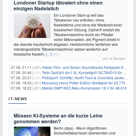
Londoner Startup tätowiert ohne einen
einzigen Nadelstich
Ein Londoner Start-up will das
Tätowieren neu erfinden, ohne
Nadelstiche und ohne die Wartezeit einer
klassischen Sitzung. CipherX ersetzt die
Tätowiermaschine durch ein Pflaster
voller Mikronadeln, die Pigment direkt in
die oberste Hautschicht abgeben. Herkömmliche Verfahren wie
robotergestützte Tätowiermaschinen setzen weiterhin auf
klassische Nadeln,
[…]
(00)
vor 14 Stunden
07.08. 21:11 |
(01)
Hitster Film- und Serien-Soundtracks Partyspiel-Erweiterung für 6,99€
07.08. 20:46 |
(00)
Tefal OptiGrill 4in1 XL Kontaktgrill GC784D10 für 239,99€
07.08. 20:31 |
(00)
PickSport: Schöffel, North Face & Columbia Jacken ab 39,60€
07.08. 18:45 |
(01)
Monopoly Harry Potter Edition Brettspiel für 22,77€
07.08. 18:22 |
(01)
Makita DMP180Z Akku-Kompressor 18 V für 48,61€
IT-NEWS
Müssen KI-Systeme an die kurze Leine
genommen werden?
Berlin (dpa) - Wenn Algorithmen
Sicherheitsbarrieren überwinden und