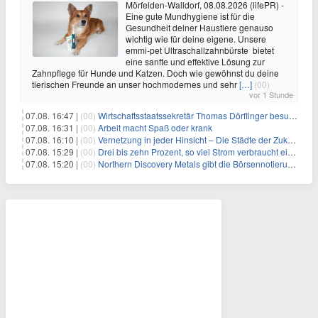
Mörfelden-Walldorf, 08.08.2026 (lifePR) -
Eine gute Mundhygiene ist für die
Gesundheit deiner Haustiere genauso
wichtig wie für deine eigene. Unsere
emmi-pet Ultraschallzahnbürste bietet
eine sanfte und effektive Lösung zur
Zahnpflege für Hunde und Katzen. Doch wie gewöhnst du deine
tierischen Freunde an unser hochmodernes und sehr
[…]
(00)
vor 1 Stunde
07.08. 16:47 |
(00)
Wirtschaftsstaatssekretär Thomas Dörflinger besucht Handwerksbetrieb im Kammerbezirk Freiburg
07.08. 16:31 |
(00)
Arbeit macht Spaß oder krank
07.08. 16:10 |
(00)
Vernetzung in jeder Hinsicht – Die Städte der Zukunft sind grün-blau
07.08. 15:29 |
(00)
Drei bis zehn Prozent, so viel Strom verbraucht ein Aufzug im Gebäude
07.08. 15:20 |
(00)
Northern Discovery Metals gibt die Börsennotierung an der Frankfurter Wertpapierbörse bekannt