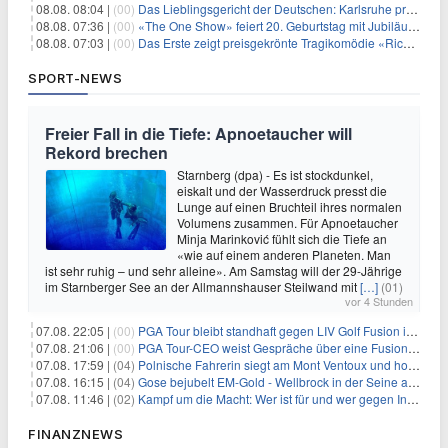
08.08. 08:04 |
(00)
Das Lieblingsgericht der Deutschen: Karlsruhe prägt seit 75 Jahren die Republik
08.08. 07:36 |
(00)
«The One Show» feiert 20. Geburtstag mit Jubiläumswoche
08.08. 07:03 |
(00)
Das Erste zeigt preisgekrönte Tragikomödie «Rickerl» als Free-TV-Premiere
SPORT-NEWS
Freier Fall in die Tiefe: Apnoetaucher will
Rekord brechen
Starnberg (dpa) - Es ist stockdunkel,
eiskalt und der Wasserdruck presst die
Lunge auf einen Bruchteil ihres normalen
Volumens zusammen. Für Apnoetaucher
Minja Marinković fühlt sich die Tiefe an
«wie auf einem anderen Planeten. Man
ist sehr ruhig – und sehr alleine». Am Samstag will der 29-Jährige
im Starnberger See an der Allmannshauser Steilwand mit
[…]
(01)
vor 4 Stunden
07.08. 22:05 |
(00)
PGA Tour bleibt standhaft gegen LIV Golf Fusion in einem sich wandelnden Sportumfeld
07.08. 21:06 |
(00)
PGA Tour-CEO weist Gespräche über eine Fusion mit LIV Golf zurück und bekräftigt die Wettbewerbslandschaft
07.08. 17:59 |
(04)
Polnische Fahrerin siegt am Mont Ventoux und holt Tour-Gelb
07.08. 16:15 |
(04)
Gose bejubelt EM-Gold - Wellbrock in der Seine ausgebremst
07.08. 11:46 |
(02)
Kampf um die Macht: Wer ist für und wer gegen Infantino?
FINANZNEWS