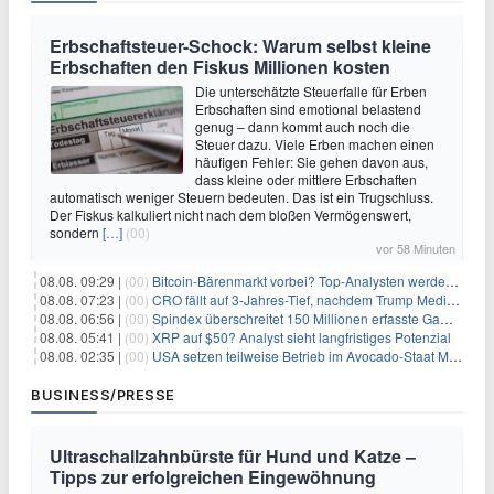
Erbschaftsteuer-Schock: Warum selbst kleine
Erbschaften den Fiskus Millionen kosten
Die unterschätzte Steuerfalle für Erben
Erbschaften sind emotional belastend
genug – dann kommt auch noch die
Steuer dazu. Viele Erben machen einen
häufigen Fehler: Sie gehen davon aus,
dass kleine oder mittlere Erbschaften
automatisch weniger Steuern bedeuten. Das ist ein Trugschluss.
Der Fiskus kalkuliert nicht nach dem bloßen Vermögenswert,
sondern
[…]
(00)
vor 58 Minuten
08.08. 09:29 |
(00)
Bitcoin-Bärenmarkt vorbei? Top-Analysten werden optimistisch, aber die Geschichte sagt etwas anderes
08.08. 07:23 |
(00)
CRO fällt auf 3-Jahres-Tief, nachdem Trump Media zwei große Crypto.com-Deals storniert
08.08. 06:56 |
(00)
Spindex überschreitet 150 Millionen erfasste Gaming-Ereignisse in Echtzeit-Datenpipeline
08.08. 05:41 |
(00)
XRP auf $50? Analyst sieht langfristiges Potenzial
08.08. 02:35 |
(00)
USA setzen teilweise Betrieb im Avocado-Staat Michoacán in Mexiko wieder in Gang
BUSINESS/PRESSE
Ultraschallzahnbürste für Hund und Katze –
Tipps zur erfolgreichen Eingewöhnung