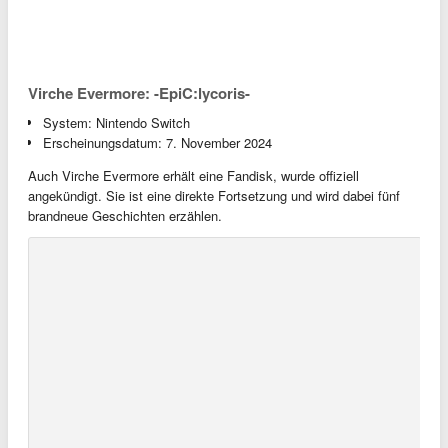
Virche Evermore -EpiC:lycoris- (c) Aksys Games
Steam Prison -Beyond the Steam-
System: Nintendo Switch, Steam
Erscheinungsdatum: 28. November 2025
Review
HuneX veröffentlicht die Fandisk Steam Prison -Beyond the
Steam-! Dies ist der Nachfolger des Steampunk-Otome-Spiels
Steam Prison. Die Heights sind eine traumhafte Utopie. Die Depths
sind eine schmutzige Industriewüste. Unsere Heldin, die in den
Heights aufgewachsen ist, hat nichts als Verachtung für die da
unten übrig. Nun muss sie für einen Beobachtungsauftrag in diese
Welt hinabsteigen, und das Schicksal hat begonnen, sich zu
drehen.