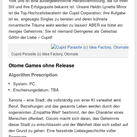
York und ist eine außergewöhnliche Heiratsvermittlung, die für ihren
Stil und ihre Erfolgsquote bekannt ist. Unsere Heldin Lynette Mirror
ist die Top-Hochzeitsberaterin der Cupid Corporation; ihre Aufgabe
ist es, angesagte Singles zu beraten und deren kühnste
romantische Träume wahr werden zu lassen! ABER sie hütet ein
riesiges Geheimnis: Sie ist niemand Geringeres als Celestias
Göttin der Liebe – Cupid!
Cupid Parasite (c) Idea Factory, Otomate
Otome Games ohne Release
Algorithm Prescription
System: PC
Erscheinungsdatum: TBA
Xenoria – eine Stadt, die vollständig von einer KI verwaltet wird.
Beruf, Beziehungen und das gesamte Leben werden durch den
sogenannten „Empathie-Wert“ bestimmt, der den Charakter eines
Menschen offenbart. Cocoro macht sich daran, das Geheimnis
dieser Stadt zu entschlüsseln und der Wahrheit über sich selbst auf
den Grund zu gehen. Eine fesselnde Liebesgeschichte voller
Spannung.