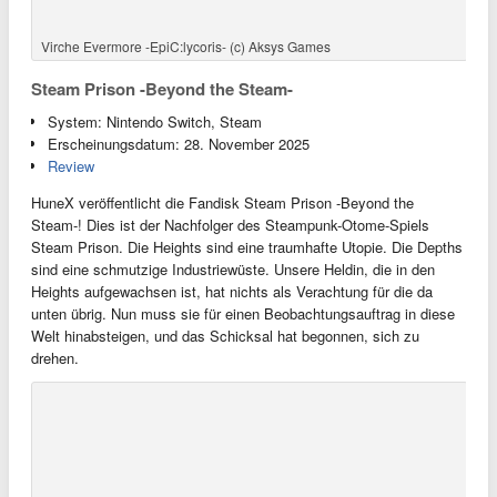
Steam Prison -Beyond the Steam- (c) HuneX
Bereits erschienene Otome Games aus dem Jahr
2023
Norn9: Var Commons und Norn9: Last Era
System: Nintendo Switch
Erscheinungsdatum: Norn9: Var Commons (30. März 2023) /
Norn9: Last Era (24. August 2023)
Der Vita-Klassiker
Norn9: Var Commons
kommt für die Switch auf
den Markt zusammen mit der Fan-Disk
Norn9: Last Era
. Last Era
folgt hierbei den Ereignissen des Hauptteils. Das Interesannte bei
diesem Titel ist, dass wir 3 Protagonistinnen haben die jeweils 3
Jungs daten können. Also haben wir insgesamt 9 romantische
Routen zur Verfügung.