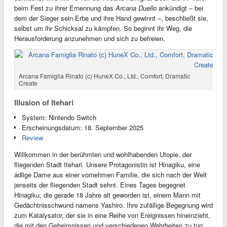
beim Fest zu ihrer Ernennung das
Arcana Duello
ankündigt – bei
dem der Sieger sein Erbe und ihre Hand gewinnt –, beschließt sie,
selbst um ihr Schicksal zu kämpfen. So beginnt ihr Weg, die
Herausforderung anzunehmen und sich zu befreien.
Arcana Famiglia Rinato (c) HuneX Co., Ltd., Comfort, Dramatic
Create
Illusion of Itehari
System: Nintendo Switch
Erscheinungsdatum: 18. September 2025
Review
Willkommen in der berühmten und wohlhabenden Utopie, der
fliegenden Stadt Itehari. Unsere Protagonistin ist Hinagiku, eine
adlige Dame aus einer vornehmen Familie, die sich nach der Welt
jenseits der fliegenden Stadt sehnt. Eines Tages begegnet
Hinagiku, die gerade 18 Jahre alt geworden ist, einem Mann mit
Gedächtnisschwund namens Yashiro. Ihre zufällige Begegnung wird
zum Katalysator, der sie in eine Reihe von Ereignissen hineinzieht,
die mit den Geheimnissen und verschiedenen Wahrheiten zu tun