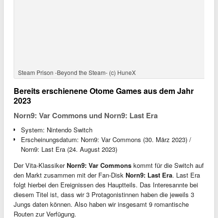
NORN9 Var Commons (c) Otomate
Winter’s Wish: Spirits of Edo
System: Nintendo Switch
Erscheinungsdatum: 18. Mai 2023
Review
Das Game spielt in der Kyoho-Ära, in welcher Monster Städte ins
Chaos stürzen, darunter auch Edo welches das heutige Tokyo ist.