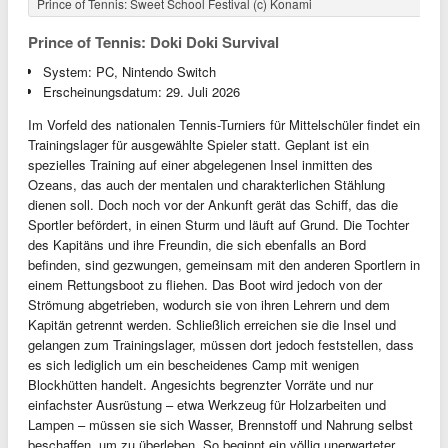
Prince of Tennis: Sweet School Festival (c) Konami
Prince of Tennis: Doki Doki Survival
System: PC, Nintendo Switch
Erscheinungsdatum: 29. Juli 2026
Im Vorfeld des nationalen Tennis-Turniers für Mittelschüler findet ein
Trainingslager für ausgewählte Spieler statt. Geplant ist ein
spezielles Training auf einer abgelegenen Insel inmitten des
Ozeans, das auch der mentalen und charakterlichen Stählung
dienen soll. Doch noch vor der Ankunft gerät das Schiff, das die
Sportler befördert, in einen Sturm und läuft auf Grund. Die Tochter
des Kapitäns und ihre Freundin, die sich ebenfalls an Bord
befinden, sind gezwungen, gemeinsam mit den anderen Sportlern in
einem Rettungsboot zu fliehen. Das Boot wird jedoch von der
Strömung abgetrieben, wodurch sie von ihren Lehrern und dem
Kapitän getrennt werden. Schließlich erreichen sie die Insel und
gelangen zum Trainingslager, müssen dort jedoch feststellen, dass
es sich lediglich um ein bescheidenes Camp mit wenigen
Blockhütten handelt. Angesichts begrenzter Vorräte und nur
einfachster Ausrüstung – etwa Werkzeug für Holzarbeiten und
Lampen – müssen sie sich Wasser, Brennstoff und Nahrung selbst
beschaffen, um zu überleben. So beginnt ein völlig unerwarteter