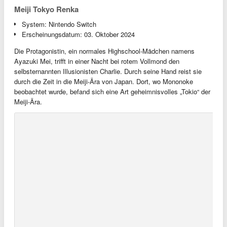
Meiji Tokyo Renka
System: Nintendo Switch
Erscheinungsdatum: 03. Oktober 2024
Die Protagonistin, ein normales Highschool-Mädchen namens
Ayazuki Mei, trifft in einer Nacht bei rotem Vollmond den
selbsternannten Illusionisten Charlie. Durch seine Hand reist sie
durch die Zeit in die Meiji-Ära von Japan. Dort, wo Mononoke
beobachtet wurde, befand sich eine Art geheimnisvolles „Tokio“ der
Meiji-Ära.
Meiji Tokyo Renka (c) Dramatic Create
9 R.I.P.
System: Nintendo Switch
Erscheinungsdatum: 15. Oktober 2024
Review
Schulische Geistergeschichten, urbane Legenden, das andere
Reich und die Geisterwelt. Lass dich in eine alternative Realität
entführen oder entdecke tragische und aufregende Wahrheiten in