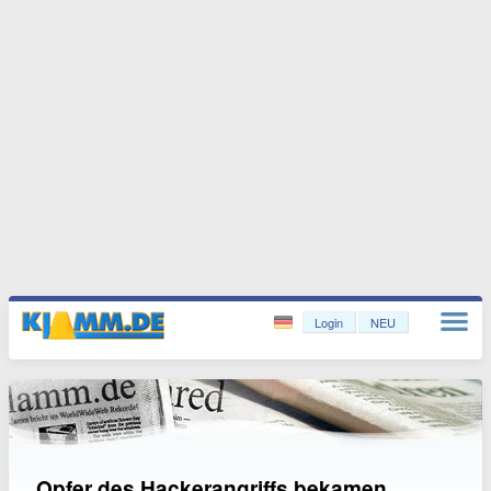
Login
NEU
Opfer des Hackerangriffs bekamen