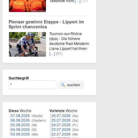
Talkshow nicht
[…]
(00)
Pienaar gewinnt Etappe - Lippert im
Sprint chancenlos
Tournon-sur-Rhône
(dpa) - Die frühere
deutsche Rad-Meisterin
Liane Lippert hat ihren
[…]
(01)
Suchbegriff
suchen
Diese
Woche
Vorletzte
Woche
07.08.2026
26.07.2026
(Heute)
(So)
06.08.2026
25.07.2026
(Gestern)
(Sa)
05.08.2026
24.07.2026
(Mi)
(Fr)
04.08.2026
23.07.2026
(Di)
(Do)
03.08.2026
22.07.2026
(Mo)
(Mi)