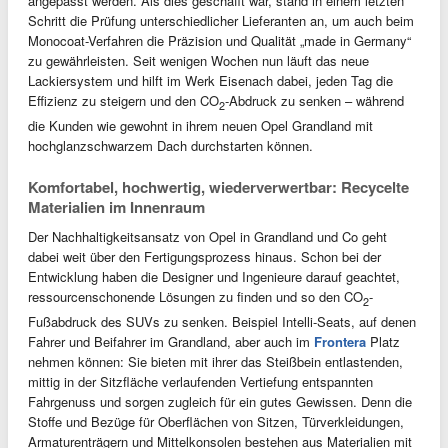
angepasst werden. Als dies geschafft war, stand in einem letzten
Schritt die Prüfung unterschiedlicher Lieferanten an, um auch beim
Monocoat-Verfahren die Präzision und Qualität „made in Germany“
zu gewährleisten. Seit wenigen Wochen nun läuft das neue
Lackiersystem und hilft im Werk Eisenach dabei, jeden Tag die
Effizienz zu steigern und den CO
-Abdruck zu senken – während
2
die Kunden wie gewohnt in ihrem neuen Opel Grandland mit
hochglanzschwarzem Dach durchstarten können.
Komfortabel, hochwertig, wiederverwertbar: Recycelte
Materialien im Innenraum
Der Nachhaltigkeitsansatz von Opel in Grandland und Co geht
dabei weit über den Fertigungsprozess hinaus. Schon bei der
Entwicklung haben die Designer und Ingenieure darauf geachtet,
ressourcenschonende Lösungen zu finden und so den CO
-
2
Fußabdruck des SUVs zu senken. Beispiel Intelli-Seats, auf denen
Fahrer und Beifahrer im Grandland, aber auch im
Frontera
Platz
nehmen können: Sie bieten mit ihrer das Steißbein entlastenden,
mittig in der Sitzfläche verlaufenden Vertiefung entspannten
Fahrgenuss und sorgen zugleich für ein gutes Gewissen. Denn die
Stoffe und Bezüge für Oberflächen von Sitzen, Türverkleidungen,
Armaturenträgern und Mittelkonsolen bestehen aus Materialien mit