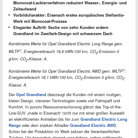
Monocoat-Lackierverfahren reduziert Wasser-, Energie- und
Zeitaufwand
Vorbildcharakter: Eisenach erstes europäisches Stellantis-
Werk mit Monocoat-Prozess
Eleganter Auftritt: Sechs von zehn Kunden ordern
Grandland im Zweifarb-Design mit schwarzem Dach
Kombinierte Werte für Opel Grandland Electric Long Range gem.
1
WLTP
: Energieverbrauch 18,6 kWh/100 km, CO
-Emission 0
2
g/km; CO
-Klasse: A.
2
1
Kombinierte Werte für Opel Grandland Electric AWD gem. WLTP
:
Energieverbrauch 18,1 kWh/100 km, CO
-Emission 0 g/km; CO
-
2
2
Klasse: A.
Der
Opel Grandland
überzeugt die Kunden mit einem mutigen,
klaren Design, cleveren Technologien sowie viel Fahrspaß und
Komfort. In puncto Ressourcenschonung glänzt das Top-of-the-
Line-SUV „made in Eisenach“ nicht nur mit einer großen Auswahl
an elektrifizierten Antrieben bis hin zum
Grandland Electric Long
Range
oder dem starken Allradler
Grandland Electric AWD
.
Schon bei der Produktion im Werk setzen die Verantwortlichen
Zeichen. Um besonders elegant vorzufahren, ordern mittlerweile