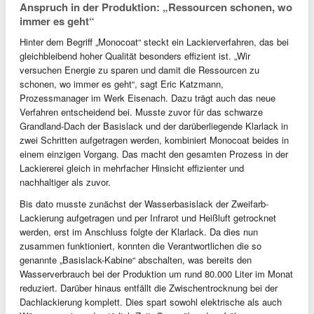
Anspruch in der Produktion: „Ressourcen schonen, wo
immer es geht“
Hinter dem Begriff „Monocoat“ steckt ein Lackierverfahren, das bei
gleichbleibend hoher Qualität besonders effizient ist. „Wir
versuchen Energie zu sparen und damit die Ressourcen zu
schonen, wo immer es geht“, sagt Eric Katzmann,
Prozessmanager im Werk Eisenach. Dazu trägt auch das neue
Verfahren entscheidend bei. Musste zuvor für das schwarze
Grandland-Dach der Basislack und der darüberliegende Klarlack in
zwei Schritten aufgetragen werden, kombiniert Monocoat beides in
einem einzigen Vorgang. Das macht den gesamten Prozess in der
Lackiererei gleich in mehrfacher Hinsicht effizienter und
nachhaltiger als zuvor.
Bis dato musste zunächst der Wasserbasislack der Zweifarb-
Lackierung aufgetragen und per Infrarot und Heißluft getrocknet
werden, erst im Anschluss folgte der Klarlack. Da dies nun
zusammen funktioniert, konnten die Verantwortlichen die so
genannte „Basislack-Kabine“ abschalten, was bereits den
Wasserverbrauch bei der Produktion um rund 80.000 Liter im Monat
reduziert. Darüber hinaus entfällt die Zwischentrocknung bei der
Dachlackierung komplett. Dies spart sowohl elektrische als auch