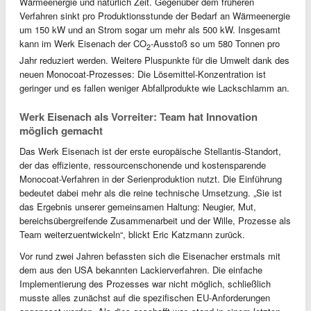
Wärmeenergie und natürlich Zeit. Gegenüber dem früheren
Verfahren sinkt pro Produktionsstunde der Bedarf an Wärmeenergie
um 150 kW und an Strom sogar um mehr als 500 kW. Insgesamt
kann im Werk Eisenach der CO
-Ausstoß so um 580 Tonnen pro
2
Jahr reduziert werden. Weitere Pluspunkte für die Umwelt dank des
neuen Monocoat-Prozesses: Die Lösemittel-Konzentration ist
geringer und es fallen weniger Abfallprodukte wie Lackschlamm an.
Werk Eisenach als Vorreiter: Team hat Innovation
möglich gemacht
Das Werk Eisenach ist der erste europäische Stellantis-Standort,
der das effiziente, ressourcenschonende und kostensparende
Monocoat-Verfahren in der Serienproduktion nutzt. Die Einführung
bedeutet dabei mehr als die reine technische Umsetzung. „Sie ist
das Ergebnis unserer gemeinsamen Haltung: Neugier, Mut,
bereichsübergreifende Zusammenarbeit und der Wille, Prozesse als
Team weiterzuentwickeln“, blickt Eric Katzmann zurück.
Vor rund zwei Jahren befassten sich die Eisenacher erstmals mit
dem aus den USA bekannten Lackierverfahren. Die einfache
Implementierung des Prozesses war nicht möglich, schließlich
musste alles zunächst auf die spezifischen EU-Anforderungen