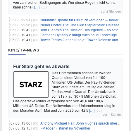
von zahlreichen Bedingungen ab. Wer diese Regeln nicht kennt,
kann schnell
[…]
(00)
vor 2 Stunden
06.08. 22:27 |
(00)
Naturalist Update für Ball x Pit verfügbar — neuer Content auf allen Plattformen
06.08. 22:26 |
(00)
Neuer Horror‑Titel The Skin Stapler feiert Release
06.08. 19:42 |
(00)
Tom Clancy’s The Division Resurgence – ab sofort für euch verfügbar
06.08. 19:41 |
(00)
Farmer’s Dynasty 2 bringt euch neue Fahrzeuge
06.08. 19:41 |
(00)
Tower Tactics 2 angekündigt: Tower Defense und Deckbuilding Kombo kehrt zurück
KINO/TV-NEWS
Für Starz geht es abwärts
Das Unternehmen schrieb im zweiten
Quartal einen Verlust von fast 190
Millionen US-Dollar. Der Pay-TV-Sender
Starz verkündete am Freitag die Zahlen
für das zweite Quartal. Der Umsatz sank
von 319,7 auf 307,9 Millionen US-Dollar.
Das operative Minus vergrößerte sich von 42,6 auf 190,6
Millionen US-Dollar. Der Nettoverlust des Unternehmens stieg in
den Monaten April, Mai und Juni 2026 von 42,5
[…]
(00)
vor 1 Stunde
07.08. 13:00 |
(00)
Anthony Michael Hall: John Hughes sprach über eine Fortsetzung von 'The Breakfast Club'
07.08. 12:15 |
(00)
«Madden» startet im November