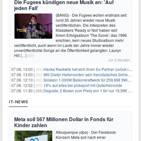
Die Fugees kündigen neue Musik an: 'Auf
jeden Fall'
(BANG) - Die Fugees wollen erstmals seit
rund 30 Jahren wieder neue Musik
veröffentlichen. Die Interpreten des
Klassikers 'Ready or Not' haben seit
ihrem Erfolgsalbum 'The Score', das 1996
erschien, kein neues Studioalbum mehr
veröffentlicht, auch wenn im Laufe der Jahre immer wieder
unveröffentlichte Songs an die Öffentlichkeit gelangten. Lauryn
Hill
[…]
(00)
vor 2 Stunden
07.08. 13:00 |
(00)
Hanka Rackwitz hat sich ihren Ex-Partner zurück ins Haus geholt
07.08. 13:00 |
(00)
Will Dieter Hallervorden sein französisches Schloss verkaufen?
07.08. 12:10 |
(00)
Solakon 1.000W Balkonkraftwerk für 259,99€ INKL. VERSAND! 800W Wechselrichter, bifazial
07.08. 12:02 |
(00)
19% auf alles bei picksport mit Gutscheincode
07.08. 11:30 |
(04)
Degusta: 2 Boxen zum Preis von 1 für nur 16,99€ inkl. Versand
IT-NEWS
Meta soll 567 Millionen Dollar in Fonds für
Kinder zahlen
Albuquerque (dpa) - Der Facebook-
Konzern Meta soll nach einer