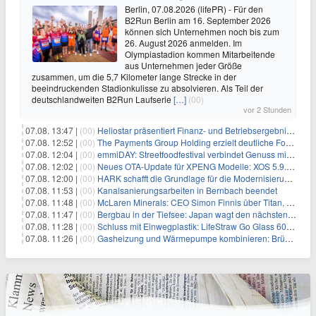
Berlin, 07.08.2026 (lifePR) - Für den
B2Run Berlin am 16. September 2026
können sich Unternehmen noch bis zum
26. August 2026 anmelden. Im
Olympiastadion kommen Mitarbeitende
aus Unternehmen jeder Größe
zusammen, um die 5,7 Kilometer lange Strecke in der
beeindruckenden Stadionkulisse zu absolvieren. Als Teil der
deutschlandweiten B2Run Laufserie
[…]
(00)
vor 2 Stunden
07.08. 13:47 |
(00)
Heliostar präsentiert Finanz- und Betriebsergebnis für das zweite Quartal 2026 mit Goldproduktion und Barreserven in Rekordhöhe
07.08. 12:52 |
(00)
The Payments Group Holding erzielt deutliche Fortschritte bei ihren AI-Projekten
07.08. 12:04 |
(00)
emmiDAY: Streetfoodfestival verbindet Genuss mit Engagement gegen Brustkrebs
07.08. 12:02 |
(00)
Neues OTA-Update für XPENG Modelle: XOS 5.9.5 erweitert Sicherheits-, Lade- und Komfortfunktionen
07.08. 12:00 |
(00)
HARK schafft die Grundlage für die Modernisierung seiner IBM i-Anwendungen
07.08. 11:53 |
(00)
Kanalsanierungsarbeiten in Bernbach beendet
07.08. 11:48 |
(00)
McLaren Minerals: CEO Simon Finnis über Titan, Zirkon und Seltene Erden
07.08. 11:47 |
(00)
Bergbau in der Tiefsee: Japan wagt den nächsten Schritt
07.08. 11:28 |
(00)
Schluss mit Einwegplastik: LifeStraw Go Glass 600ml bringt gefiltertes Trinkwasser aus der Glasflasche
07.08. 11:26 |
(00)
Gasheizung und Wärmepumpe kombinieren: Brückentechnologie oder Kostenfalle?