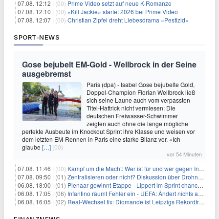
07.08. 12:12 |
(00)
Prime Video setzt auf neue K-Romanze
07.08. 12:10 |
(00)
«Kill Jackie» startet 2026 bei Prime Video
07.08. 12:07 |
(00)
Christian Zipfel dreht Liebesdrama «Pestizid»
SPORT-NEWS
Gose bejubelt EM-Gold - Wellbrock in der Seine
ausgebremst
Paris (dpa) - Isabel Gose bejubelte Gold,
Doppel-Champion Florian Wellbrock ließ
sich seine Laune auch vom verpassten
Titel-Hattrick nicht vermiesen: Die
deutschen Freiwasser-Schwimmer
zeigten auch ohne die lange mögliche
perfekte Ausbeute im Knockout Sprint ihre Klasse und weisen vor
dem letzten EM-Rennen in Paris eine starke Bilanz vor. «Ich
glaube
[…]
(00)
vor 54 Minuten
07.08. 11:46 |
(00)
Kampf um die Macht: Wer ist für und wer gegen Infantino?
07.08. 09:50 |
(01)
Zentralisieren oder nicht? Diskussion über Drohnenabwehr
06.08. 18:00 |
(01)
Pienaar gewinnt Etappe - Lippert im Sprint chancenlos
06.08. 17:05 |
(06)
Infantino räumt Fehler ein - UEFA: Ändert nichts an Boykott
06.08. 16:05 |
(02)
Real-Wechsel fix: Diomande ist Leipzigs Rekordtransfer
FINANZNEWS