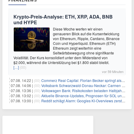
Krypto-Preis-Analyse: ETH, XRP, ADA, BNB
und HYPE
Diese Woche werfen wir einen
genaueren Blick auf die Kursentwicklung
von Ethereum, Ripple, Cardano, Binance
Coin und Hyperliquid. Ethereum (ETH)
Ethereum zeigt weiterhin eine
Seitwärtsbewegung ohne signifikante
Volatilität. Der Kurs konsolidiert unter dem Widerstand von
$2.000, während die Unterstützung bei $1.800 stabil bleibt.
[…]
(00)
vor 59 Minuten
07.08. 14:22 |
(00)
Commerz Real Capital: Florian Becker springt als Leiter ein
07.08. 14:06 |
(00)
Volksbank Schwarzwald-Donau-Neckar: Carmen Wedam übernimmt Aufsichtsratsvorsitz
07.08. 13:36 |
(00)
Volkswagen Bank: Risikokosten belasten Halbjahresergebnis
07.08. 13:02 |
(00)
Aktuelle Binance-Updates, Prognosen für SOL und DOGE: Zusammenfassung vom 7. August
07.08. 13:00 |
(00)
Reddit schlägt Alarm: Googles KI-Overviews zerstören das Traffic-Geschäftsmodell