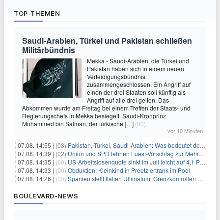
TOP-THEMEN
Saudi-Arabien, Türkei und Pakistan schließen
Militärbündnis
Mekka - Saudi-Arabien, die Türkei und
Pakistan haben sich in einem neuen
Verteidigungsbündnis
zusammengeschlossen. Ein Angriff auf
einen der drei Staaten soll künftig als
Angriff auf alle drei gelten. Das
Abkommen wurde am Freitag bei einem Treffen der Staats- und
Regierungschefs in Mekka besiegelt. Saudi-Kronprinz
Mohammed bin Salman, der türkische
[…]
(00)
vor 10 Minuten
07.08. 14:55 |
(03)
Pakistan, Türkei, Saudi-Arabien: Was bedeutet der neue Pakt?
07.08. 14:39 |
(02)
Union und SPD lehnen Fuest-Vorschlag zur Mehrwertsteuer ab
07.08. 14:35 |
(00)
US-Arbeitslosenquote sinkt im Juli leicht auf 4,1 Prozent
07.08. 14:33 |
(00)
Obduktion: Kleinkind in Preetz ertrank im Pool
07.08. 14:26 |
(00)
Spanien stellt Italien Ultimatum: Grenzkontrollen beenden
BOULEVARD-NEWS