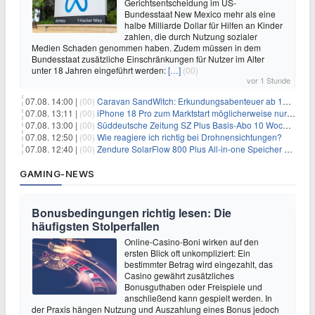
Gerichtsentscheidung im US-
Bundesstaat New Mexico mehr als eine
halbe Milliarde Dollar für Hilfen an Kinder
zahlen, die durch Nutzung sozialer
Medien Schaden genommen haben. Zudem müssen in dem
Bundesstaat zusätzliche Einschränkungen für Nutzer im Alter
unter 18 Jahren eingeführt werden:
[…]
(00)
vor 1 Stunde
07.08. 14:00 |
(00)
Caravan SandWitch: Erkundungsabenteuer ab 13.08. gratis im Epic Games Store
07.08. 13:11 |
(00)
iPhone 18 Pro zum Marktstart möglicherweise nur begrenzt verfügbar
07.08. 13:00 |
(00)
Süddeutsche Zeitung SZ Plus Basis-Abo 10 Wochen für 10€
07.08. 12:50 |
(00)
Wie reagiere ich richtig bei Drohnensichtungen?
07.08. 12:40 |
(00)
Zendure SolarFlow 800 Plus All-in-one Speicher + Zusatzspeicher AB2000L für 618,96€ – 3,84kWh fürs Balkonkraftwerk
GAMING-NEWS
Bonusbedingungen richtig lesen: Die
häufigsten Stolperfallen
Online-Casino-Boni wirken auf den
ersten Blick oft unkompliziert: Ein
bestimmter Betrag wird eingezahlt, das
Casino gewährt zusätzliches
Bonusguthaben oder Freispiele und
anschließend kann gespielt werden. In
der Praxis hängen Nutzung und Auszahlung eines Bonus jedoch