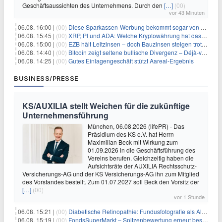
Geschäftsaussichten des Unternehmens. Durch den
[…]
(00)
vor 43 Minuten
06.08. 16:00 |
(00)
Diese Sparkassen-Werbung bekommt sogar von der Konkurrenz Lob
06.08. 15:45 |
(00)
XRP, PI und ADA: Welche Kryptowährung hat das größte Potenzial im nächsten Bullenmarkt?
06.08. 15:00 |
(00)
EZB hält Leitzinsen – doch Bauzinsen steigen trotzdem: Das Nahost-Problem für Immobilienkäufer
06.08. 14:40 |
(00)
Bitcoin zeigt seltene bullische Divergenz – Déjà-vu für BTC?
06.08. 14:25 |
(00)
Gutes Einlagengeschäft stützt Aareal-Ergebnis
BUSINESS/PRESSE
KS/AUXILIA stellt Weichen für die zukünftige
Unternehmensführung
München, 06.08.2026 (lifePR) - Das
Präsidium des KS e.V. hat Herrn
Maximilian Beck mit Wirkung zum
01.09.2026 in die Geschäftsführung des
Vereins berufen. Gleichzeitig haben die
Aufsichtsräte der AUXILIA Rechtsschutz-
Versicherungs-AG und der KS Versicherungs-AG ihn zum Mitglied
des Vorstandes bestellt. Zum 01.07.2027 soll Beck den Vorsitz der
[…]
(00)
vor 1 Stunde
06.08. 15:21 |
(00)
Diabetische Retinopathie: Fundusfotografie als Alternative zur Ophthalmoskopie
06.08. 15:19 |
(00)
FondsSuperMarkt – Spitzenbewertung erneut bestätigt