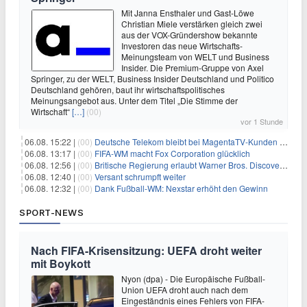
Mit Janna Ensthaler und Gast-Löwe
Christian Miele verstärken gleich zwei
aus der VOX-Gründershow bekannte
Investoren das neue Wirtschafts-
Meinungsteam von WELT und Business
Insider. Die Premium-Gruppe von Axel
Springer, zu der WELT, Business Insider Deutschland und Politico
Deutschland gehören, baut ihr wirtschaftspolitisches
Meinungsangebot aus. Unter dem Titel „Die Stimme der
Wirtschaft“
[…]
(00)
vor 1 Stunde
06.08. 15:22 |
(00)
Deutsche Telekom bleibt bei MagentaTV-Kunden vage
06.08. 13:17 |
(00)
FIFA-WM macht Fox Corporation glücklich
06.08. 12:56 |
(00)
Britische Regierung erlaubt Warner Bros. Discovery-Übernahme
06.08. 12:40 |
(00)
Versant schrumpft weiter
06.08. 12:32 |
(00)
Dank Fußball-WM: Nexstar erhöht den Gewinn
SPORT-NEWS
Nach FIFA-Krisensitzung: UEFA droht weiter
mit Boykott
Nyon (dpa) - Die Europäische Fußball-
Union UEFA droht auch nach dem
Eingeständnis eines Fehlers von FIFA-