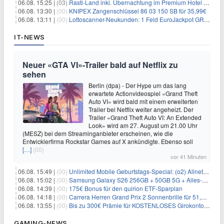
06.08. 15:25 |
(03)
Rasti-Land inkl. Übernachtung im Premium Hotel ab 69€ p.P.
06.08. 13:30 |
(00)
KNIPEX Zangenschlüssel 86 03 150 SB für 35,99€
06.08. 13:11 |
(00)
Lottoscanner-Neukunden: 1 Feld EuroJackpot GRATIS spielen
IT-NEWS
Neuer «GTA VI»-Trailer bald auf Netflix zu
sehen
Berlin (dpa) - Der Hype um das lang
erwartete Actionvideospiel «Grand Theft
Auto VI» wird bald mit einem erweiterten
Trailer bei Netflix weiter angeheizt. Der
Trailer «Grand Theft Auto VI: An Extended
Look» wird am 27. August um 21.00 Uhr
(MESZ) bei dem Streaminganbieter erscheinen, wie die
Entwicklerfirma Rockstar Games auf X ankündigte. Ebenso soll
[…]
(00)
vor 41 Minuten
06.08. 15:49 |
(00)
Unlimited Mobile Geburtstags-Special: (o2) Allnet-Flats ab 14,99€/Monat
06.08. 15:02 |
(00)
Samsung Galaxy S26 256GB + 50GB 5G + Alles-Flat im Vodafone-Netz für 19,99€/Monat – eff. 0,20€/Monat
06.08. 14:39 |
(00)
175€ Bonus für den quirion ETF-Sparplan
06.08. 14:18 |
(00)
Carrera Herren Grand Prix 2 Sonnenbrille für 51,55€
06.08. 13:55 |
(00)
Bis zu 300€ Prämie für KOSTENLOSES Girokonto bei der Santander – 50€ schon nach 1 Woche!
GAMING-NEWS