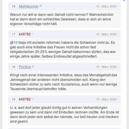
Mehlwurmle
18
01. März 2020
Warum nur will er dann sein Gehalt nicht nennen? Wahrscheinlich
hat er dann doch ein schlechtes Gewissen, dass er sich an seine
eigenen Vorschläge nicht hält.
k49782
17
01. März 2020
@
16
Naja mit sozialen reformen habens die Schweizer nicht so. Es
gab auch eine Initiative das Frauen nicht die schon fast
obligatorischen 20-25% weniger Gehalt bekommen dürfen, das war
einige Jahre später. Selbes Endresultat abgeschmettert.
Pontius
16
01. März 2020
Klingt nach einer interessanten Initiative, dass das Monatsgehalt das
Jahresgehalt der anderen nicht überschreiten soll. Klang den
Schweizern sicher zu sehr nach Sozialismus, auch wenn nur wenige
Tausende überhaupt betroffen hätte.
k49782
15
01. März 2020
U. a. weil dort jeder glaubt richtig gut in seinen Verhandlungen
gewesen zu sein und dann mit Einbußen rechnen müßte. Am Ende ist
dann doch jeder sich selbst der nächste, nur beil heulen und meckern
sind geeint.