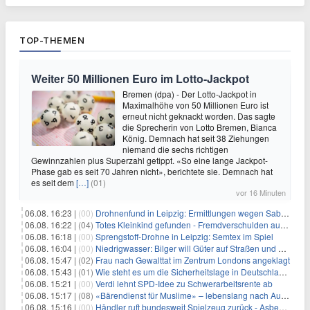
TOP-THEMEN
Weiter 50 Millionen Euro im Lotto-Jackpot
Bremen (dpa) - Der Lotto-Jackpot in
Maximalhöhe von 50 Millionen Euro ist
erneut nicht geknackt worden. Das sagte
die Sprecherin von Lotto Bremen, Bianca
König. Demnach hat seit 38 Ziehungen
niemand die sechs richtigen
Gewinnzahlen plus Superzahl getippt. «So eine lange Jackpot-
Phase gab es seit 70 Jahren nicht», berichtete sie. Demnach hat
es seit dem
[…]
(01)
vor 16 Minuten
06.08. 16:23 |
(00)
Drohnenfund in Leipzig: Ermittlungen wegen Sabotage und Spionage
06.08. 16:22 |
(04)
Totes Kleinkind gefunden - Fremdverschulden ausgeschlossen
06.08. 16:18 |
(00)
Sprengstoff-Drohne in Leipzig: Semtex im Spiel
06.08. 16:04 |
(00)
Niedrigwasser: Bilger will Güter auf Straßen und Schienen bringen
06.08. 15:47 |
(02)
Frau nach Gewalttat im Zentrum Londons angeklagt
06.08. 15:43 |
(01)
Wie steht es um die Sicherheitslage in Deutschland?
06.08. 15:21 |
(00)
Verdi lehnt SPD-Idee zu Schwerarbeitsrente ab
06.08. 15:17 |
(08)
«Bärendienst für Muslime» – lebenslang nach Auto-Anschlag
06.08. 15:16 |
(00)
Händler ruft bundesweit Spielzeug zurück - Asbestverdacht