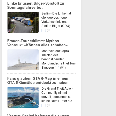
Linke kritisiert Bilger-Vorstoß zu
Sonntagsfahrverbot
Berlin - Die Linke hat
die Idee des neuen
Verkehrsministers
Steffen Bilger (CDU)
[…]
(00)
Frauen-Tour erklimmt Mythos
Ventoux: «Können alles schaffen»
Mont Ventoux (dpa) -
Inmitten der
beängstigenden
Mondlandschaft fiel Tom
Simpson
[…]
(01)
Fans glauben GTA 6-Map in einem
GTA 5-Gemälde entdeckt zu haben
Die Grand Theft Auto -
Community nimmt
derzeit jedes noch so
kleine Detail unter die
[…]
(00)
Venture Capital befeuert die extrem-