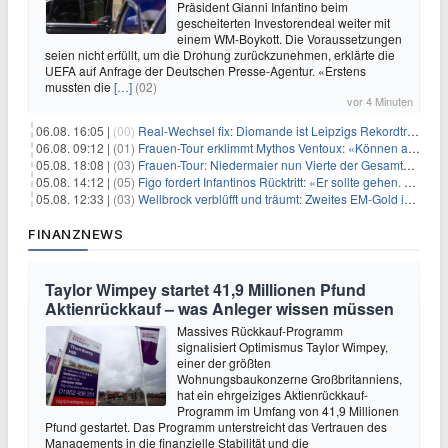
Präsident Gianni Infantino beim
gescheiterten Investorendeal weiter mit
einem WM-Boykott. Die Voraussetzungen
seien nicht erfüllt, um die Drohung zurückzunehmen, erklärte die
UEFA auf Anfrage der Deutschen Presse-Agentur. «Erstens
mussten die
[…]
(02)
vor 4 Minuten
06.08. 16:05 |
(00)
Real-Wechsel fix: Diomande ist Leipzigs Rekordtransfer
06.08. 09:12 |
(01)
Frauen-Tour erklimmt Mythos Ventoux: «Können alles schaffen»
05.08. 18:08 |
(03)
Frauen-Tour: Niedermaier nun Vierte der Gesamtwertung
05.08. 14:12 |
(05)
Figo fordert Infantinos Rücktritt: «Er sollte gehen. Jetzt»
05.08. 12:33 |
(03)
Wellbrock verblüfft und träumt: Zweites EM-Gold in Paris
FINANZNEWS
Taylor Wimpey startet 41,9 Millionen Pfund
Aktienrückkauf – was Anleger wissen müssen
Massives Rückkauf-Programm
signalisiert Optimismus Taylor Wimpey,
einer der größten
Wohnungsbaukonzerne Großbritanniens,
hat ein ehrgeiziges Aktienrückkauf-
Programm im Umfang von 41,9 Millionen
Pfund gestartet. Das Programm unterstreicht das Vertrauen des
Managements in die finanzielle Stabilität und die