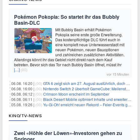
Pokémon Pokopia: So startet ihr das Bubbly
Basin-DLC
Mit Bubbly Basin erhält Pokémon
Pokopia seine erste große Erweiterung.
Das kostenpflichtige DLC führt euch in
eine komplett neue Unterwasserstadt mit
neuen Pokémon, neuen Bauoptionen
und zahlreichen zusätzlichen Aktivitäten.
Allerdings könnt ihr das Gebiet nicht direkt nach dem Kauf
betreten. Bevor sich das Tor nach Bubbly Basin öffnet, müsst ihr
[…]
(00)
vor 15 Minuten
06.08. 16:20 |
(00)
GTA 6 zeigt sich am 27. August ausführlich, doch Netflix bekommt sechs Stunden Vorsprung
06.08. 16:00 |
(00)
Nintendo Switch 2 überholt GameCube: Meilenstein schon nach kurzer Zeit erreicht
06.08. 06:12 |
(00)
Crimson Moon erscheint im September
06.08. 06:11 |
(00)
Black Desert Mobile optimiert Inhalte und erweitert Treasure Access
05.08. 19:26 |
(00)
Yu‑Gi‑Oh! erreicht neuen Rekord – Feier‑Events gestartet
KINO/TV-NEWS
Zwei «Höhle der Löwen»-Investoren gehen zu
Springer