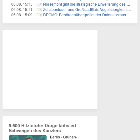
06.08. 15:15 |
(00)
Norsemont gibt die strategische Erweiterung des Konzessionspakets Choquelimpie auf 9.048 Hektar bekannt
06.08. 15:11 |
(00)
Zeltabenteuer und Großstadtflair: Vogelsbergkreis blickt auf zwei erfolgreiche Sommerfreizeiten zurück
06.08. 15:09 |
(00)
REGMO: Behördenübergreifender Datenaustausch für Millionen Bürger:innen – Teil 1
9.600 Hitztetote: Dröge kritisiert
Schweigen des Kanzlers
Berlin - Grünen-