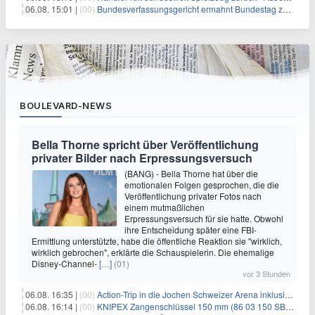
06.08. 15:01 |
(00)
Bundesverfassungsgericht ermahnt Bundestag zu zügiger Wahlprüfung
BOULEVARD-NEWS
Bella Thorne spricht über Veröffentlichung
privater Bilder nach Erpressungsversuch
(BANG) - Bella Thorne hat über die
emotionalen Folgen gesprochen, die die
Veröffentlichung privater Fotos nach
einem mutmaßlichen
Erpressungsversuch für sie hatte. Obwohl
ihre Entscheidung später eine FBI-
Ermittlung unterstützte, habe die öffentliche Reaktion sie "wirklich,
wirklich gebrochen", erklärte die Schauspielerin. Die ehemalige
Disney-Channel-
[…]
(01)
vor 3 Stunden
06.08. 16:35 |
(00)
Action-Trip in die Jochen Schweizer Arena inklusive Premium Hotel und Frühstück ab 59€ p.P.
06.08. 16:14 |
(00)
KNIPEX Zangenschlüssel 150 mm (86 03 150 SB) für 35,99€