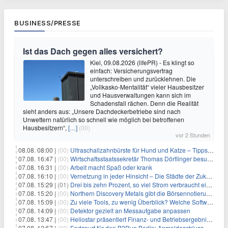
BUSINESS/PRESSE
Ist das Dach gegen alles versichert?
Kiel, 09.08.2026 (lifePR) - Es klingt so
einfach: Versicherungsvertrag
unterschreiben und zurücklehnen. Die
„Vollkasko-Mentalität“ vieler Hausbesitzer
und Hausverwaltungen kann sich im
Schadensfall rächen. Denn die Realität
sieht anders aus: „Unsere Dachdeckerbetriebe sind nach
Unwettern natürlich so schnell wie möglich bei betroffenen
Hausbesitzern“,
[…]
(00)
vor 2 Stunden
08.08. 08:00 |
(00)
Ultraschallzahnbürste für Hund und Katze – Tipps zur erfolgreichen Eingewöhnung
07.08. 16:47 |
(00)
Wirtschaftsstaatssekretär Thomas Dörflinger besucht Handwerksbetrieb im Kammerbezirk Freiburg
07.08. 16:31 |
(00)
Arbeit macht Spaß oder krank
07.08. 16:10 |
(00)
Vernetzung in jeder Hinsicht – Die Städte der Zukunft sind grün-blau
07.08. 15:29 |
(01)
Drei bis zehn Prozent, so viel Strom verbraucht ein Aufzug im Gebäude
07.08. 15:20 |
(00)
Northern Discovery Metals gibt die Börsennotierung an der Frankfurter Wertpapierbörse bekannt
07.08. 15:09 |
(00)
Zu viele Tools, zu wenig Überblick? Welche Software IT-Dienstleister wirklich brauchen
07.08. 14:09 |
(00)
Detektor gezielt an Messaufgabe anpassen
07.08. 13:47 |
(00)
Heliostar präsentiert Finanz- und Betriebsergebnis für das zweite Quartal 2026 mit Goldproduktion und Barreserven in Rekordhöhe
07.08. 12:57 |
(00)
Endspurt für den B2Run Berlin: Anmeldeschluss am 26. August