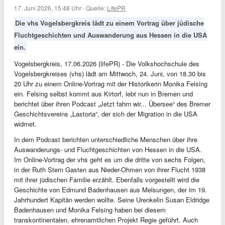
17. Juni 2026, 15:48 Uhr
·
Quelle:
LifePR
Die vhs Vogelsbergkreis lädt zu einem Vortrag über jüdische
Fluchtgeschichten und Auswanderung aus Hessen in die USA
ein.
Vogelsbergkreis, 17.06.2026 (lifePR) - Die Volkshochschule des
Vogelsbergkreises (vhs) lädt am Mittwoch, 24. Juni, von 18.30 bis
20 Uhr zu einem Online-Vortrag mit der Historikerin Monika Felsing
ein. Felsing selbst kommt aus Kirtorf, lebt nun in Bremen und
berichtet über ihren Podcast „Jetzt fahrn wir... Übersee“ des Bremer
Geschichtsvereins „Lastoria“, der sich der Migration in die USA
widmet.
In dem Podcast berichten unterschiedliche Menschen über ihre
Auswanderungs- und Fluchtgeschichten von Hessen in die USA.
Im Online-Vortrag der vhs geht es um die dritte von sechs Folgen,
in der Ruth Stern Gasten aus Nieder-Ohmen von ihrer Flucht 1938
mit ihrer jüdischen Familie erzählt. Ebenfalls vorgestellt wird die
Geschichte von Edmund Badenhausen aus Melsungen, der im 19.
Jahrhundert Kapitän werden wollte. Seine Urenkelin Susan Eldridge
Badenhausen und Monika Felsing haben bei diesem
transkontinentalen, ehrenamtlichen Projekt Regie geführt. Auch