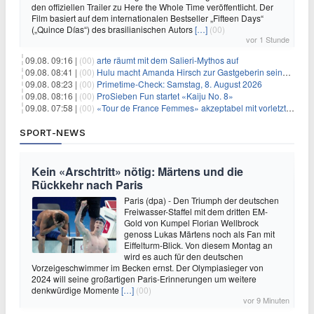
den offiziellen Trailer zu Here the Whole Time veröffentlicht. Der
Film basiert auf dem internationalen Bestseller „Fifteen Days“
(„Quince Días“) des brasilianischen Autors
[…]
(00)
vor 1 Stunde
09.08. 09:16 |
(00)
arte räumt mit dem Salieri-Mythos auf
09.08. 08:41 |
(00)
Hulu macht Amanda Hirsch zur Gastgeberin seines Reality-Podcasts
09.08. 08:23 |
(00)
Primetime-Check: Samstag, 8. August 2026
09.08. 08:16 |
(00)
ProSieben Fun startet «Kaiju No. 8»
09.08. 07:58 |
(00)
«Tour de France Femmes» akzeptabel mit vorletzter Etappe
SPORT-NEWS
Kein «Arschtritt» nötig: Märtens und die
Rückkehr nach Paris
Paris (dpa) - Den Triumph der deutschen
Freiwasser-Staffel mit dem dritten EM-
Gold von Kumpel Florian Wellbrock
genoss Lukas Märtens noch als Fan mit
Eiffelturm-Blick. Von diesem Montag an
wird es auch für den deutschen
Vorzeigeschwimmer im Becken ernst. Der Olympiasieger von
2024 will seine großartigen Paris-Erinnerungen um weitere
denkwürdige Momente
[…]
(00)
vor 9 Minuten