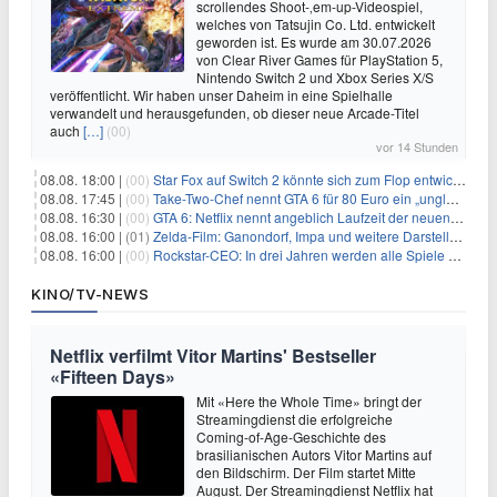
scrollendes Shoot-‚em-up-Videospiel,
welches von Tatsujin Co. Ltd. entwickelt
geworden ist. Es wurde am 30.07.2026
von Clear River Games für PlayStation 5,
Nintendo Switch 2 und Xbox Series X/S
veröffentlicht. Wir haben unser Daheim in eine Spielhalle
verwandelt und herausgefunden, ob dieser neue Arcade-Titel
auch
[…]
(00)
vor 14 Stunden
08.08. 18:00 |
(00)
Star Fox auf Switch 2 könnte sich zum Flop entwickeln
08.08. 17:45 |
(00)
Take-Two-Chef nennt GTA 6 für 80 Euro ein „unglaubliches Schnäppchen“
08.08. 16:30 |
(00)
GTA 6: Netflix nennt angeblich Laufzeit der neuen Gameplay-Präsentation
08.08. 16:00 |
(01)
Zelda-Film: Ganondorf, Impa und weitere Darsteller sollen feststehen
08.08. 16:00 |
(00)
Rockstar-CEO: In drei Jahren werden alle Spiele gestreamt
KINO/TV-NEWS
Netflix verfilmt Vitor Martins' Bestseller
«Fifteen Days»
Mit «Here the Whole Time» bringt der
Streamingdienst die erfolgreiche
Coming-of-Age-Geschichte des
brasilianischen Autors Vitor Martins auf
den Bildschirm. Der Film startet Mitte
August. Der Streamingdienst Netflix hat