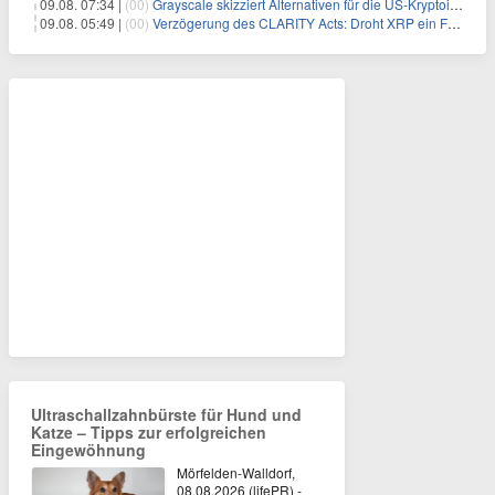
09.08. 07:34 |
(00)
Grayscale skizziert Alternativen für die US-Kryptoindustrie ohne CLARITY Act
09.08. 05:49 |
(00)
Verzögerung des CLARITY Acts: Droht XRP ein Fall unter die $1-Marke?
Ultraschallzahnbürste für Hund und
Katze – Tipps zur erfolgreichen
Eingewöhnung
Mörfelden-Walldorf,
08.08.2026 (lifePR) -