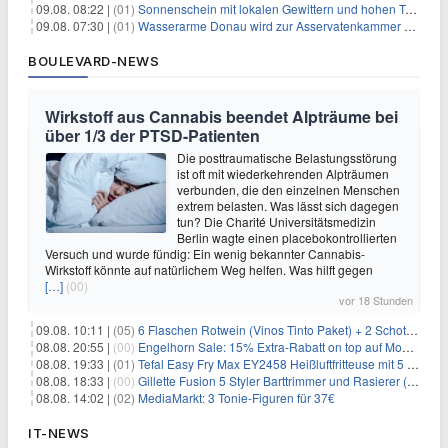
09.08. 08:22 |
(01)
Sonnenschein mit lokalen Gewittern und hohen Temperaturen
09.08. 07:30 |
(01)
Wasserarme Donau wird zur Asservatenkammer der Geschichte
BOULEVARD-NEWS
Wirkstoff aus Cannabis beendet Alpträume bei
über 1/3 der PTSD-Patienten
Die posttraumatische Belastungsstörung
ist oft mit wiederkehrenden Alpträumen
verbunden, die den einzelnen Menschen
extrem belasten. Was lässt sich dagegen
tun? Die Charité Universitätsmedizin
Berlin wagte einen placebokontrollierten
Versuch und wurde fündig: Ein wenig bekannter Cannabis-
Wirkstoff könnte auf natürlichem Weg helfen. Was hilft gegen
[…]
(00)
vor 18 Stunden
09.08. 10:11 |
(05)
6 Flaschen Rotwein (Vinos Tinto Paket) + 2 Schott Zwiesel Gläser für 25,99€ inkl. Versand
08.08. 20:55 |
(00)
Engelhorn Sale: 15% Extra-Rabatt on top auf Mode- und Sport-Artikel
08.08. 19:33 |
(01)
Tefal Easy Fry Max EY2458 Heißluftfritteuse mit 5 Litern für 64,99€
08.08. 18:33 |
(00)
Gillette Fusion 5 Styler Barttrimmer und Rasierer (All in One) für 16€
08.08. 14:02 |
(02)
MediaMarkt: 3 Tonie-Figuren für 37€
IT-NEWS