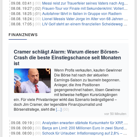
09.08. 03:41 |
(00)
Messi reist zur Trauerfeier seines Vaters nach Argentinien
08.08. 19:27 |
(02)
Frauen-Tour vor Finale mit Sekundenkrimi: Vollering in Gelb
08.08. 18:25 |
(01)
Autofahrer fährt in Italien in Gruppe von Radlern
08.08. 18:24 |
(00)
Lionel Messis Vater Jorge im Alter von 68 Jahren gestorben
08.08. 17:05 |
(00)
LIV Golf steht an einem finanziellen Scheideweg auf der Suche nach neuen Investitionen
FINANZNEWS
Cramer schlägt Alarm: Warum dieser Börsen-
Crash die beste Einstiegschance seit Monaten
ist
Wenn Profis verkaufen, kaufen Gewinner
Die Börse hat nach der aktuellen
Earnings-Saison zu taumeln begonnen.
Anleger, die ihre Positionen
gegengerechnet haben, lösen Gewinne
mit teilweise heftigen Kursrückgängen
ein. Für viele Privatanleger wirkt das Szenario beängstigend –
doch Jim Cramer, der legendäre Finanzjournalist und
Börsenstratege, sieht die
[…]
(00)
vor 50 Minuten
09.08. 09:19 |
(00)
Analysten erwarten stärkste Kursumkehr für XRP, während Polymarket skeptisch bleibt
09.08. 09:00 |
(00)
Barça am Limit: 200 Millionen Euro in zwei Stunden – warum dieser Schuldentrip hochgefährlich wird
09.08. 08:00 |
(00)
Schock für Urlauber: Inflationssprung auf 2,8% – Diese Preise explodieren jetzt