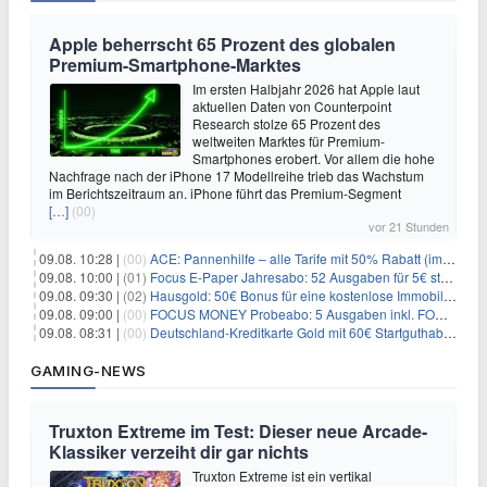
Apple beherrscht 65 Prozent des globalen
Premium-Smartphone-Marktes
Im ersten Halbjahr 2026 hat Apple laut
aktuellen Daten von Counterpoint
Research stolze 65 Prozent des
weltweiten Marktes für Premium-
Smartphones erobert. Vor allem die hohe
Nachfrage nach der iPhone 17 Modellreihe trieb das Wachstum
im Berichtszeitraum an. iPhone führt das Premium-Segment
[…]
(00)
vor 21 Stunden
09.08. 10:28 |
(00)
ACE: Pannenhilfe – alle Tarife mit 50% Rabatt (im ersten Jahr)
09.08. 10:00 |
(01)
Focus E-Paper Jahresabo: 52 Ausgaben für 5€ statt 207,48€ – per Formular kündbar!
09.08. 09:30 |
(02)
Hausgold: 50€ Bonus für eine kostenlose Immobilienbewertung
09.08. 09:00 |
(00)
FOCUS MONEY Probeabo: 5 Ausgaben inkl. FOCUS+ Zugang für 5€
09.08. 08:31 |
(00)
Deutschland-Kreditkarte Gold mit 60€ Startguthaben (45€ Gewinn)
GAMING-NEWS
Truxton Extreme im Test: Dieser neue Arcade-
Klassiker verzeiht dir gar nichts
Truxton Extreme ist ein vertikal