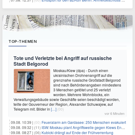
TOP-THEMEN
Tote und Verletzte bei Angriff auf russische
Stadt Belgorod
Moskau/Kiew (dpa) - Durch einen
ukrainischen Drohnenangriff auf die
grenznahe russische Großstadt Belgorod
sind nach Behördenangaben mindestens
3 Menschen getötet und 25 verletzt
worden. Mehrere Wohnblocks, ein
Verwaltungsgebäude sowie Geschäfte seien beschädigt worden,
teilte der Gouverneur der Region, Alexander Schuwajew, auf
Telegram mit. Bilder in
[…]
(00)
vor 6 Minuten
09.08. 10:39 |
(00)
Feueralarm am Gardasee: 250 Menschen evakuiert
09.08. 09:32 |
(11)
ISW: Moskau plant Angriffswelle gegen Kiews Energieinfrastruktur
09.08. 08:27 |
(06)
Kubicki drängt auf Ende der Frühverrentung