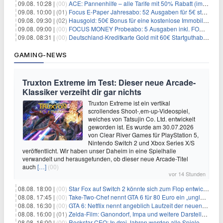
09.08. 10:28 |
(00)
ACE: Pannenhilfe – alle Tarife mit 50% Rabatt (im ersten Jahr)
09.08. 10:00 |
(01)
Focus E-Paper Jahresabo: 52 Ausgaben für 5€ statt 207,48€ – per Formular kündbar!
09.08. 09:30 |
(02)
Hausgold: 50€ Bonus für eine kostenlose Immobilienbewertung
09.08. 09:00 |
(00)
FOCUS MONEY Probeabo: 5 Ausgaben inkl. FOCUS+ Zugang für 5€
09.08. 08:31 |
(00)
Deutschland-Kreditkarte Gold mit 60€ Startguthaben (45€ Gewinn)
GAMING-NEWS
Truxton Extreme im Test: Dieser neue Arcade-
Klassiker verzeiht dir gar nichts
Truxton Extreme ist ein vertikal
scrollendes Shoot-‚em-up-Videospiel,
welches von Tatsujin Co. Ltd. entwickelt
geworden ist. Es wurde am 30.07.2026
von Clear River Games für PlayStation 5,
Nintendo Switch 2 und Xbox Series X/S
veröffentlicht. Wir haben unser Daheim in eine Spielhalle
verwandelt und herausgefunden, ob dieser neue Arcade-Titel
auch
[…]
(00)
vor 14 Stunden
08.08. 18:00 |
(00)
Star Fox auf Switch 2 könnte sich zum Flop entwickeln
08.08. 17:45 |
(00)
Take-Two-Chef nennt GTA 6 für 80 Euro ein „unglaubliches Schnäppchen“
08.08. 16:30 |
(00)
GTA 6: Netflix nennt angeblich Laufzeit der neuen Gameplay-Präsentation
08.08. 16:00 |
(01)
Zelda-Film: Ganondorf, Impa und weitere Darsteller sollen feststehen
08.08. 16:00 |
(00)
Rockstar-CEO: In drei Jahren werden alle Spiele gestreamt