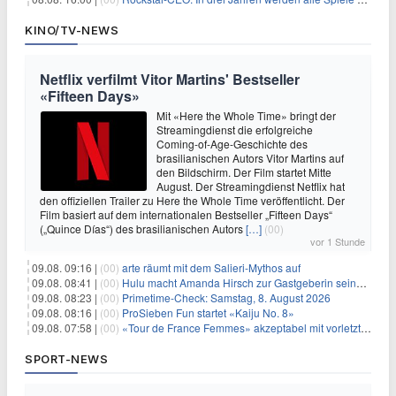
KINO/TV-NEWS
Netflix verfilmt Vitor Martins' Bestseller
«Fifteen Days»
Mit «Here the Whole Time» bringt der
Streamingdienst die erfolgreiche
Coming-of-Age-Geschichte des
brasilianischen Autors Vitor Martins auf
den Bildschirm. Der Film startet Mitte
August. Der Streamingdienst Netflix hat
den offiziellen Trailer zu Here the Whole Time veröffentlicht. Der
Film basiert auf dem internationalen Bestseller „Fifteen Days“
(„Quince Días“) des brasilianischen Autors
[…]
(00)
vor 1 Stunde
09.08. 09:16 |
(00)
arte räumt mit dem Salieri-Mythos auf
09.08. 08:41 |
(00)
Hulu macht Amanda Hirsch zur Gastgeberin seines Reality-Podcasts
09.08. 08:23 |
(00)
Primetime-Check: Samstag, 8. August 2026
09.08. 08:16 |
(00)
ProSieben Fun startet «Kaiju No. 8»
09.08. 07:58 |
(00)
«Tour de France Femmes» akzeptabel mit vorletzter Etappe
SPORT-NEWS