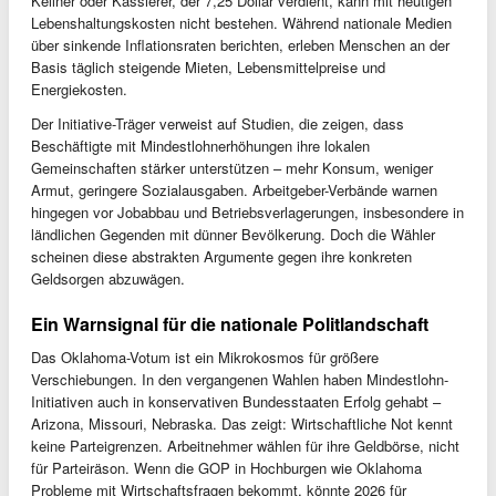
Kellner oder Kassierer, der 7,25 Dollar verdient, kann mit heutigen
Lebenshaltungskosten nicht bestehen. Während nationale Medien
über sinkende Inflationsraten berichten, erleben Menschen an der
Basis täglich steigende Mieten, Lebensmittelpreise und
Energiekosten.
Der Initiative-Träger verweist auf Studien, die zeigen, dass
Beschäftigte mit Mindestlohnerhöhungen ihre lokalen
Gemeinschaften stärker unterstützen – mehr Konsum, weniger
Armut, geringere Sozialausgaben. Arbeitgeber-Verbände warnen
hingegen vor Jobabbau und Betriebsverlagerungen, insbesondere in
ländlichen Gegenden mit dünner Bevölkerung. Doch die Wähler
scheinen diese abstrakten Argumente gegen ihre konkreten
Geldsorgen abzuwägen.
Ein Warnsignal für die nationale Politlandschaft
Das Oklahoma-Votum ist ein Mikrokosmos für größere
Verschiebungen. In den vergangenen Wahlen haben Mindestlohn-
Initiativen auch in konservativen Bundesstaaten Erfolg gehabt –
Arizona, Missouri, Nebraska. Das zeigt: Wirtschaftliche Not kennt
keine Parteigrenzen. Arbeitnehmer wählen für ihre Geldbörse, nicht
für Parteiräson. Wenn die GOP in Hochburgen wie Oklahoma
Probleme mit Wirtschaftsfragen bekommt, könnte 2026 für