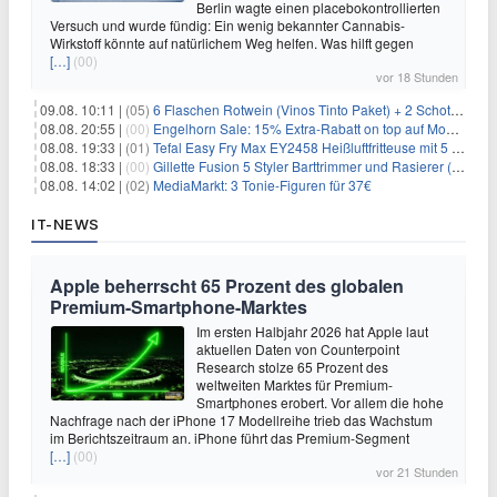
Berlin wagte einen placebokontrollierten
Versuch und wurde fündig: Ein wenig bekannter Cannabis-
Wirkstoff könnte auf natürlichem Weg helfen. Was hilft gegen
[…]
(00)
vor 18 Stunden
09.08. 10:11 |
(05)
6 Flaschen Rotwein (Vinos Tinto Paket) + 2 Schott Zwiesel Gläser für 25,99€ inkl. Versand
08.08. 20:55 |
(00)
Engelhorn Sale: 15% Extra-Rabatt on top auf Mode- und Sport-Artikel
08.08. 19:33 |
(01)
Tefal Easy Fry Max EY2458 Heißluftfritteuse mit 5 Litern für 64,99€
08.08. 18:33 |
(00)
Gillette Fusion 5 Styler Barttrimmer und Rasierer (All in One) für 16€
08.08. 14:02 |
(02)
MediaMarkt: 3 Tonie-Figuren für 37€
IT-NEWS
Apple beherrscht 65 Prozent des globalen
Premium-Smartphone-Marktes
Im ersten Halbjahr 2026 hat Apple laut
aktuellen Daten von Counterpoint
Research stolze 65 Prozent des
weltweiten Marktes für Premium-
Smartphones erobert. Vor allem die hohe
Nachfrage nach der iPhone 17 Modellreihe trieb das Wachstum
im Berichtszeitraum an. iPhone führt das Premium-Segment
[…]
(00)
vor 21 Stunden