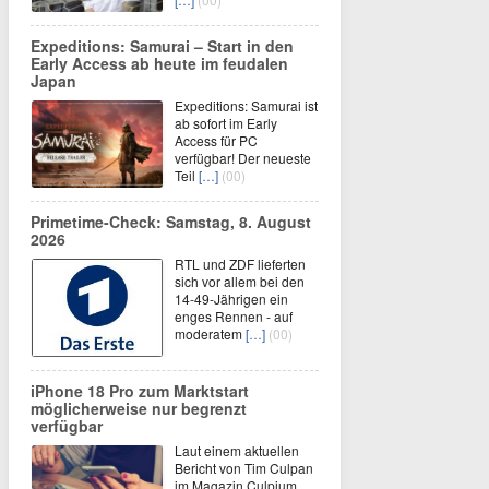
Expeditions: Samurai – Start in den
Early Access ab heute im feudalen
Japan
Expeditions: Samurai ist
ab sofort im Early
Access für PC
verfügbar! Der neueste
Teil
[…]
(00)
Primetime-Check: Samstag, 8. August
2026
RTL und ZDF lieferten
sich vor allem bei den
14-49-Jährigen ein
enges Rennen - auf
moderatem
[…]
(00)
iPhone 18 Pro zum Marktstart
möglicherweise nur begrenzt
verfügbar
Laut einem aktuellen
Bericht von Tim Culpan
im Magazin Culpium