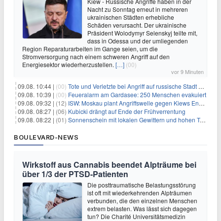
Kiew - Russische Angriffe haben in der
Nacht zu Sonntag erneut in mehreren
ukrainischen Städten erhebliche
Schäden verursacht. Der ukrainische
Präsident Wolodymyr Selenskyj teilte mit,
dass in Odessa und der umliegenden
Region Reparaturarbeiten im Gange seien, um die
Stromversorgung nach einem schweren Angriff auf den
Energiesektor wiederherzustellen.
[…]
(00)
vor 9 Minuten
09.08. 10:44 |
(00)
Tote und Verletzte bei Angriff auf russische Stadt Belgorod
09.08. 10:39 |
(00)
Feueralarm am Gardasee: 250 Menschen evakuiert
09.08. 09:32 |
(12)
ISW: Moskau plant Angriffswelle gegen Kiews Energieinfrastruktur
09.08. 08:27 |
(06)
Kubicki drängt auf Ende der Frühverrentung
09.08. 08:22 |
(01)
Sonnenschein mit lokalen Gewittern und hohen Temperaturen
BOULEVARD-NEWS
Wirkstoff aus Cannabis beendet Alpträume bei
über 1/3 der PTSD-Patienten
Die posttraumatische Belastungsstörung
ist oft mit wiederkehrenden Alpträumen
verbunden, die den einzelnen Menschen
extrem belasten. Was lässt sich dagegen
tun? Die Charité Universitätsmedizin