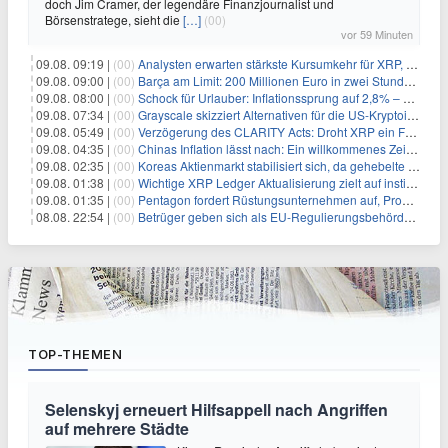
doch Jim Cramer, der legendäre Finanzjournalist und
Börsenstratege, sieht die
[…]
(00)
vor 59 Minuten
09.08. 09:19 |
(00)
Analysten erwarten stärkste Kursumkehr für XRP, während Polymarket skeptisch bleibt
09.08. 09:00 |
(00)
Barça am Limit: 200 Millionen Euro in zwei Stunden – warum dieser Schuldentrip hochgefährlich wird
09.08. 08:00 |
(00)
Schock für Urlauber: Inflationssprung auf 2,8% – Diese Preise explodieren jetzt
09.08. 07:34 |
(00)
Grayscale skizziert Alternativen für die US-Kryptoindustrie ohne CLARITY Act
09.08. 05:49 |
(00)
Verzögerung des CLARITY Acts: Droht XRP ein Fall unter die $1-Marke?
09.08. 04:35 |
(00)
Chinas Inflation lässt nach: Ein willkommenes Zeichen für Investoren angesichts der Folgen des Öl-Schocks
09.08. 02:35 |
(00)
Koreas Aktienmarkt stabilisiert sich, da gehebelte Positionen abgebaut werden
09.08. 01:38 |
(00)
Wichtige XRP Ledger Aktualisierung zielt auf institutionelle Akzeptanz ab
09.08. 01:35 |
(00)
Pentagon fordert Rüstungsunternehmen auf, Produktion angesichts eskalierender globaler Spannungen zu steigern
08.08. 22:54 |
(00)
Betrüger geben sich als EU-Regulierungsbehörden aus, um Krypto-Nutzer nach MiCA-Deadline ins Visier zu nehmen
TOP-THEMEN
Selenskyj erneuert Hilfsappell nach Angriffen
auf mehrere Städte