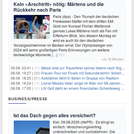
Kein «Arschtritt» nötig: Märtens und die
Rückkehr nach Paris
Paris (dpa) - Den Triumph der deutschen
Freiwasser-Staffel mit dem dritten EM-
Gold von Kumpel Florian Wellbrock
genoss Lukas Märtens noch als Fan mit
Eiffelturm-Blick. Von diesem Montag an
wird es auch für den deutschen
Vorzeigeschwimmer im Becken ernst. Der Olympiasieger von
2024 will seine großartigen Paris-Erinnerungen um weitere
denkwürdige Momente
[…]
(00)
vor 18 Minuten
09.08. 03:41 |
(00)
Messi reist zur Trauerfeier seines Vaters nach Argentinien
08.08. 19:27 |
(02)
Frauen-Tour vor Finale mit Sekundenkrimi: Vollering in Gelb
08.08. 18:25 |
(01)
Autofahrer fährt in Italien in Gruppe von Radlern
08.08. 18:24 |
(00)
Lionel Messis Vater Jorge im Alter von 68 Jahren gestorben
08.08. 17:05 |
(00)
LIV Golf steht an einem finanziellen Scheideweg auf der Suche nach neuen Investitionen
BUSINESS/PRESSE
Ist das Dach gegen alles versichert?
Kiel, 09.08.2026 (lifePR) - Es klingt so
einfach: Versicherungsvertrag
unterschreiben und zurücklehnen. Die