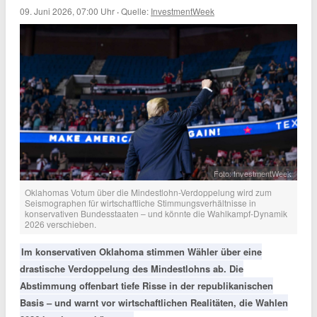
09. Juni 2026, 07:00 Uhr
·
Quelle:
InvestmentWeek
Foto: InvestmentWeek
Oklahomas Votum über die Mindestlohn-Verdoppelung wird zum
Seismographen für wirtschaftliche Stimmungsverhältnisse in
konservativen Bundesstaaten – und könnte die Wahlkampf-Dynamik
2026 verschieben.
Im konservativen Oklahoma stimmen Wähler über eine
drastische Verdoppelung des Mindestlohns ab. Die
Abstimmung offenbart tiefe Risse in der republikanischen
Basis – und warnt vor wirtschaftlichen Realitäten, die Wahlen