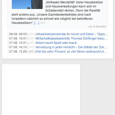
„Vollkasko-Mentalität“ vieler Hausbesitzer
und Hausverwaltungen kann sich im
Schadensfall rächen. Denn die Realität
sieht anders aus: „Unsere Dachdeckerbetriebe sind nach
Unwettern natürlich so schnell wie möglich bei betroffenen
Hausbesitzern“,
[…]
(00)
vor 3 Stunden
08.08. 08:00 |
(00)
Ultraschallzahnbürste für Hund und Katze – Tipps zur erfolgreichen Eingewöhnung
07.08. 16:47 |
(00)
Wirtschaftsstaatssekretär Thomas Dörflinger besucht Handwerksbetrieb im Kammerbezirk Freiburg
07.08. 16:31 |
(00)
Arbeit macht Spaß oder krank
07.08. 16:10 |
(00)
Vernetzung in jeder Hinsicht – Die Städte der Zukunft sind grün-blau
07.08. 15:29 |
(01)
Drei bis zehn Prozent, so viel Strom verbraucht ein Aufzug im Gebäude