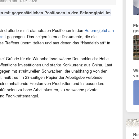
partnern am 10.06.2026
n mit gegensätzlichen Positionen in den Reformgipfel im
Fl
sind offenbar mit diametralen Positionen in den
Reformgipfel am
ge
amt
gegangen. Das zeigen interne Dokumente, die die
 Treffens übermittelten und aus denen das "Handelsblatt" in
rei Gründe für die Wirtschaftsschwäche Deutschlands: Hohe
ffentliche Investitionen und starke Konkurrenz aus China. Laut
Wi
egen mit strukturellen Schwächen, die unabhängig von den
vo
 heißt es im 23-seitigen Papier der Arbeitgeberverbände.
 eine anhaltende Erosion von Produktion und insbesondere
dafür seien zu hohe Arbeitskosten, zu schwache private
und Fachkräftemangel.
Ri