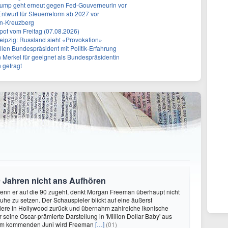
rump geht erneut gegen Fed-Gouverneurin vor
Entwurf für Steuerreform ab 2027 vor
in-Kreuzberg
ot vom Freitag (07.08.2026)
eipzig: Russland sieht «Provokation»
len Bundespräsident mit Politik-Erfahrung
n Merkel für geeignet als Bundespräsidentin
 gefragt
 Jahren nicht ans Aufhören
enn er auf die 90 zugeht, denkt Morgan Freeman überhaupt nicht
Ruhe zu setzen. Der Schauspieler blickt auf eine äußerst
riere in Hollywood zurück und übernahm zahlreiche ikonische
 seine Oscar-prämierte Darstellung in 'Million Dollar Baby' aus
 Im kommenden Juni wird Freeman
[…]
(01)