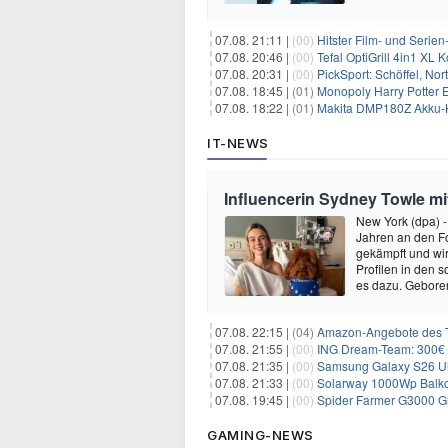
07.08. 21:11 |
(00)
Hitster Film- und Serie
07.08. 20:46 |
(00)
Tefal OptiGrill 4in1 XL
07.08. 20:31 |
(00)
PickSport: Schöffel, No
07.08. 18:45 |
(01)
Monopoly Harry Potter Ed
07.08. 18:22 |
(01)
Makita DMP180Z Akku-K
IT-NEWS
Influencerin Sydney Towle mi
New York (dpa) -
Jahren an den Fo
gekämpft und wir 
Profilen in den 
es dazu. Gebore
07.08. 22:15 |
(04)
Amazon-Angebote des T
07.08. 21:55 |
(00)
ING Dream-Team: 300€ P
07.08. 21:35 |
(00)
Samsung Galaxy S26 Ultra
07.08. 21:33 |
(00)
Solarway 1000Wp Balkonkr
07.08. 19:45 |
(00)
Spider Farmer G3000 G
GAMING-NEWS