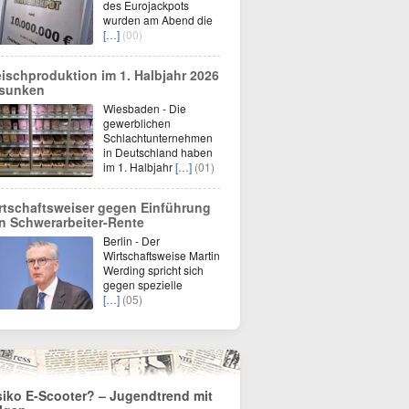
des Eurojackpots
wurden am Abend die
[…]
(00)
eischproduktion im 1. Halbjahr 2026
sunken
Wiesbaden - Die
gewerblichen
Schlachtunternehmen
in Deutschland haben
im 1. Halbjahr
[…]
(01)
rtschaftsweiser gegen Einführung
n Schwerarbeiter-Rente
Berlin - Der
Wirtschaftsweise Martin
Werding spricht sich
gegen spezielle
[…]
(05)
siko E-Scooter? – Jugendtrend mit