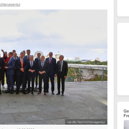
ichtenagentur
Ge
Fr
via dts Nachrichtenagentur