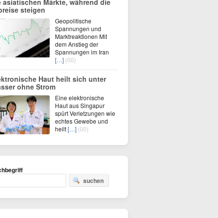
e asiatischen Märkte, während die
preise steigen
Geopolitische
Spannungen und
Marktreaktionen Mit
dem Anstieg der
Spannungen im Iran
[…]
(00)
ektronische Haut heilt sich unter
sser ohne Strom
Eine elektronische
Haut aus Singapur
spürt Verletzungen wie
echtes Gewebe und
heilt
[…]
(00)
hbegriff
suchen