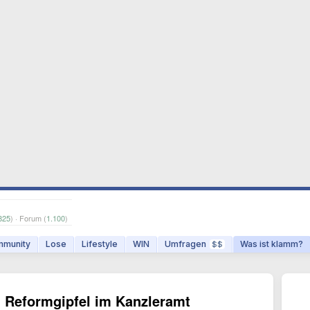
825
) · Forum (
1.100
)
munity
Lose
Lifestyle
WIN
Umfragen
Was ist klamm?
$$
i Reformgipfel im Kanzleramt