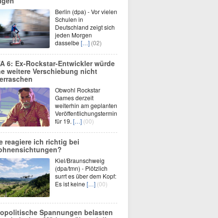
lgen
Berlin (dpa) - Vor vielen
Schulen in
Deutschland zeigt sich
jeden Morgen
dasselbe
[…]
(02)
A 6: Ex-Rockstar-Entwickler würde
ne weitere Verschiebung nicht
erraschen
Obwohl Rockstar
Games derzeit
weiterhin am geplanten
Veröffentlichungstermin
für 19.
[…]
(00)
e reagiere ich richtig bei
ohnensichtungen?
Kiel/Braunschweig
(dpa/tmn) - Plötzlich
surrt es über dem Kopf:
Es ist keine
[…]
(00)
opolitische Spannungen belasten