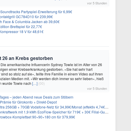
vor 5 Stunden
n-Soundtracks Partyspiel-Erweiterung für 6,99€
 Kontaktgrill GC784D10 für 239,99€
rth Face & Columbia Jacken ab 39,60€
ition Brettspiel für 22,77€
ompressor 18 V für 48,61€
t 26 an Krebs gestorben
 Die amerikanische Influencerin Sydney Towle ist im Alter von 26
lgen einer Krebserkrankung gestorben. «Sie hat sehr hart
sind so stolz auf sie», teilte ihre Familie in einem Video auf ihren
sozialen Medien mit. «Wir werden dich immer so sehr lieben», hieß
n wurde Towle nach
[…]
(00)
vor 5 Stunden
ages – jeden Abend neue Deals zum Stöbern
rämie für Girokonto + Direkt-Depot
 256GB + 70GB Vodafone-Netz für 34,99€/Monat (effektiv 4,74€/Monat)
aftwerk mit 1,9 kWh EcoFlow-Speicher für 719€ + 30€ Filial-Gutschein
rowbox-Komplettset 90×90×180 cm für 379,99€