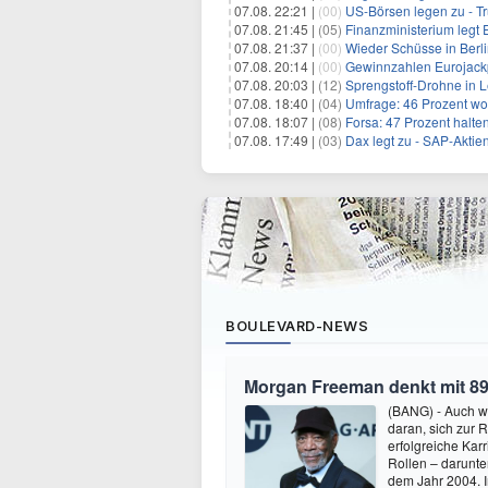
07.08. 22:21 |
(00)
US-Börsen legen zu - T
07.08. 21:45 |
(05)
Finanzministerium legt 
07.08. 21:37 |
(00)
Wieder Schüsse in Berl
07.08. 20:14 |
(00)
Gewinnzahlen Eurojackp
07.08. 20:03 |
(12)
Sprengstoff-Drohne in L
07.08. 18:40 |
(04)
Umfrage: 46 Prozent wol
07.08. 18:07 |
(08)
Forsa: 47 Prozent halte
07.08. 17:49 |
(03)
Dax legt zu - SAP-Aktien
BOULEVARD-NEWS
Morgan Freeman denkt mit 89
(BANG) - Auch w
daran, sich zur 
erfolgreiche Kar
Rollen – darunter
dem Jahr 2004.