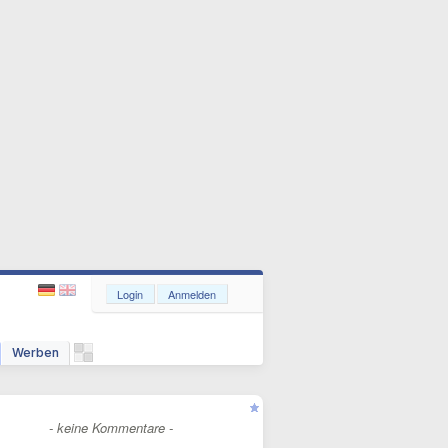
Login
Anmelden
Werben
- keine Kommentare -