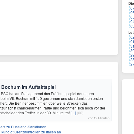
Di
0
0
0
0
0
Let
0
0
3
3
2
2
2
t Bochum im Auftaktspiel
 BSC hat am Freitagabend das Eröffnungsspiel der neuen
 beim VfL Bochum mit 1: 0 gewonnen und sich damit den ersten
hert. Die Berliner bestimmten über weite Strecken das
 zunächst chancenarmen Partie und belohnten sich noch vor der
tscheidenden Treffer. In der 39. Minute traf
[…]
(00)
vor 12 Minuten
setz zu Russland-Sanktionen
ündigt Grenzkontrollen zu Italien an