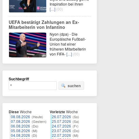
Inspiration bei ihren
[…]
(00)
UEFA bestätigt Zahlungen an Ex-
Mitarbeiterin von Infantino
Nyon (dpa) - Die
Europäische Fußball-
Union hat einer
früheren Mitarbeiterin
von FIFA-
[…]
(00)
Suchbegriff
suchen
Diese
Woche
Vorletzte
Woche
08.08.2026
26.07.2026
(Heute)
(So)
07.08.2026
25.07.2026
(Gestern)
(Sa)
06.08.2026
24.07.2026
(Do)
(Fr)
05.08.2026
23.07.2026
(Mi)
(Do)
04.08.2026
22.07.2026
(Di)
(Mi)