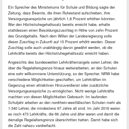
Ein Sprecher des Ministeriums für Schule und Bildung sagte der
Zeitung, dass Beamte, die ihren Ruhestand aufschieben, ihre
Versorgungsansprüche um jährlich 1,8 Prozent erhöhen könnten.
Wer den Höchstruhegehaltssatz bereits erreicht habe, erhalte
stattdessen einen Besoldungszuschlag in Höhe von zehn Prozent
des Grundgehalts. Nach dem Willen der Landesregierung solle
dieser Zuschlag in Zukunft auf 15 Prozent erhöht werden. Dieser
Zuschlag solle auch unabhängig davon gewährt werden, ob die
Lehrkräfte bereits den Höchstruhegehaltssatz erreicht haben.
Angesichts des bundesweiten Lehrkräftemangels seien Lehrer, die
über die Regelaltersgrenze hinaus weiterarbeiten, an den Schulen
eine sehr willkommene Unterstützung, so der Sprecher. NRW habe
verschiedene Möglichkeiten geschaffen, um Lehrkräften im
Gegenzug einen attraktiven Hinzuverdienst oder zusätzliche
Versorgungsansprüche zu ermöglichen. Nicht wenige Lehrkräfte
machten von diesen Möglichkeiten Gebrauch: Im laufenden
Schuljahr arbeiten an den nordrhein-westfälischen Schulen mehr als
1.340 Lehrer, die mindestens 67 Jahre alt sind. Im Jahr 2016 waren
es noch 473 Lehrkräfte, die 66 Jahre und älter waren und damit die
damalige Regelaltersgrenze überschritten hatten. Damit habe sich
die Zahl nahezu verdreifacht.