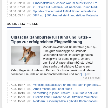
08.08. 09:00 |
(00)
Erbschaftsteuer-Schock: Warum selbst kleine Erbschaften den Fiskus Millionen kosten
08.08. 07:23 |
(00)
CRO fällt auf 3-Jahres-Tief, nachdem Trump Media zwei große Crypto.com-Deals storniert
08.08. 06:56 |
(00)
Spindex überschreitet 150 Millionen erfasste Gaming-Ereignisse in Echtzeit-Datenpipeline
08.08. 05:41 |
(00)
XRP auf $50? Analyst sieht langfristiges Potenzial
BUSINESS/PRESSE
Ultraschallzahnbürste für Hund und Katze –
Tipps zur erfolgreichen Eingewöhnung
Mörfelden-Walldorf, 08.08.2026 (lifePR) -
Eine gute Mundhygiene ist für die
Gesundheit deiner Haustiere genauso
wichtig wie für deine eigene. Unsere
emmi-pet Ultraschallzahnbürste bietet
eine sanfte und effektive Lösung zur
Zahnpflege für Hunde und Katzen. Doch wie gewöhnst du deine
tierischen Freunde an unser hochmodernes und sehr
[…]
(00)
vor 3 Stunden
07.08. 16:47 |
(00)
Wirtschaftsstaatssekretär Thomas Dörflinger besucht Handwerksbetrieb im Kammerbezirk Freiburg
07.08. 16:31 |
(00)
Arbeit macht Spaß oder krank
07.08. 16:10 |
(00)
Vernetzung in jeder Hinsicht – Die Städte der Zukunft sind grün-blau
07.08. 15:29 |
(00)
Drei bis zehn Prozent, so viel Strom verbraucht ein Aufzug im Gebäude
07.08. 15:20 |
(00)
Northern Discovery Metals gibt die Börsennotierung an der Frankfurter Wertpapierbörse bekannt