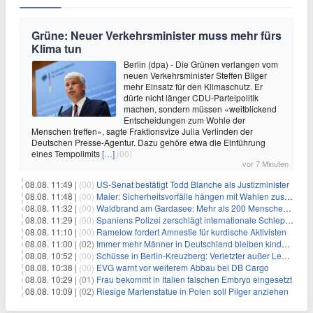
Grüne: Neuer Verkehrsminister muss mehr fürs
Klima tun
Berlin (dpa) - Die Grünen verlangen vom
neuen Verkehrsminister Steffen Bilger
mehr Einsatz für den Klimaschutz. Er
dürfe nicht länger CDU-Parteipolitik
machen, sondern müssen «weitblickend
Entscheidungen zum Wohle der
Menschen treffen», sagte Fraktionsvize Julia Verlinden der
Deutschen Presse-Agentur. Dazu gehöre etwa die Einführung
eines Tempolimits
[…]
(00)
vor 7 Minuten
08.08. 11:49 |
(00)
US-Senat bestätigt Todd Blanche als Justizminister
08.08. 11:48 |
(00)
Maier: Sicherheitsvorfälle hängen mit Wahlen zusammen
08.08. 11:32 |
(00)
Waldbrand am Gardasee: Mehr als 200 Menschen evakuiert
08.08. 11:29 |
(00)
Spaniens Polizei zerschlägt internationale Schlepperbande
08.08. 11:10 |
(00)
Ramelow fordert Amnestie für kurdische Aktivisten
08.08. 11:00 |
(02)
Immer mehr Männer in Deutschland bleiben kinderlos
08.08. 10:52 |
(00)
Schüsse in Berlin-Kreuzberg: Verletzter außer Lebensgefahr
08.08. 10:38 |
(00)
EVG warnt vor weiterem Abbau bei DB Cargo
08.08. 10:29 |
(01)
Frau bekommt in Italien falschen Embryo eingesetzt
08.08. 10:09 |
(02)
Riesige Marienstatue in Polen soll Pilger anziehen