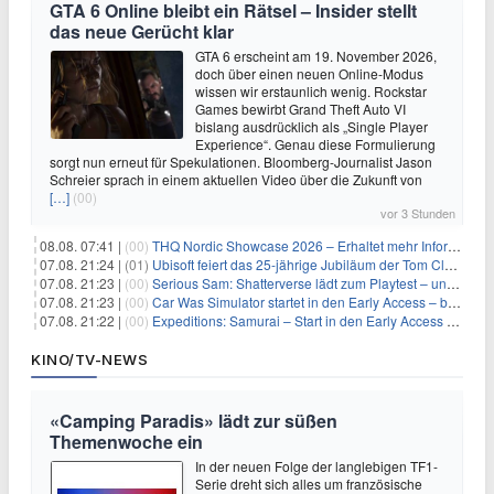
GTA 6 Online bleibt ein Rätsel – Insider stellt
das neue Gerücht klar
GTA 6 erscheint am 19. November 2026,
doch über einen neuen Online-Modus
wissen wir erstaunlich wenig. Rockstar
Games bewirbt Grand Theft Auto VI
bislang ausdrücklich als „Single Player
Experience“. Genau diese Formulierung
sorgt nun erneut für Spekulationen. Bloomberg-Journalist Jason
Schreier sprach in einem aktuellen Video über die Zukunft von
[…]
(00)
vor 3 Stunden
08.08. 07:41 |
(00)
THQ Nordic Showcase 2026 – Erhaltet mehr Informationen
07.08. 21:24 |
(01)
Ubisoft feiert das 25-jährige Jubiläum der Tom Clancy’s Ghost Recon-Reihe
07.08. 21:23 |
(00)
Serious Sam: Shatterverse lädt zum Playtest – und erscheint schon bald!
07.08. 21:23 |
(00)
Car Was Simulator startet in den Early Access – bald gehts los!
07.08. 21:22 |
(00)
Expeditions: Samurai – Start in den Early Access ab heute im feudalen Japan
KINO/TV-NEWS
«Camping Paradis» lädt zur süßen
Themenwoche ein
In der neuen Folge der langlebigen TF1-
Serie dreht sich alles um französische