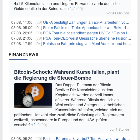
4x1,5 Kilometer Italien und Ungarn. Es war die vierte deutsche
Goldmedaille in der Seine, dazu
[…]
(00)
vor 41 Minuten
08.08. 11:00 |
(00)
UEFA bestätigt Zahlungen an Ex-Mitarbeiterin von Infantino
08.08. 05:00 |
(01)
Freier Fall in die Tiefe: Apnoetaucher will Rekord brechen
07.08. 22:05 |
(00)
PGA Tour bleibt standhaft gegen LIV Golf Fusion in einem sich wandelnden Sportumfeld
07.08. 21:06 |
(00)
PGA Tour-CEO weist Gespräche über eine Fusion mit LIV Golf zurück und bekräftigt die Wettbewerbslandschaft
07.08. 17:59 |
(04)
Polnische Fahrerin siegt am Mont Ventoux und holt Tour-Gelb
FINANZNEWS
Bitcoin-Schock: Während Kurse fallen, plant
die Regierung die Steuer-Bombe
Das Doppel-Dilemma der Bitcoin-
Besitzer Die Nachrichten aus dem
Kryptomarkt werden derzeit immer
düsterer. Während Bitcoin deutlich an
Wert verliert und Anleger mit erheblichen
Kursverlisten kämpfen, zeichnet sich am
politischen Horizont eine zusätzliche Belastung ab: Regierungen
weltweit, insbesondere in Europa und den USA, prüfen
verschärfte
[…]
(00)
vor 1 Stunde
08.08. 09:29 |
(00)
Bitcoin-Bärenmarkt vorbei? Top-Analysten werden optimistisch, aber die Geschichte sagt etwas anderes