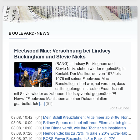
BOULEVARD-NEWS
Fleetwood Mac: Versöhnung bei Lindsey
Buckingham und Stevie Nicks
(BANG) - Lindsey Buckingham und
Stevie Nicks stehen wieder regelmäßig in
Kontakt. Der Musiker, der von 1972 bis
1976 mit seiner Fleetwood-Mac-
Bandkollegin liiert war, hat verraten, dass
es ihm gelungen ist, seine Freundschaft
mit Stevie wieder aufzubauen. Lindsey verriet gegenüber 'E!
News': "Fleetwood Mac haben an einer Dokumentation
gearbeitet. Ich
[…]
(01)
vor 1 Stunde
08.08. 10:42 |
(01)
Mein Schiff Kreuzfahrten: Mittelmeer ab 849€, Norwegen ab 999€ p.P.
08.08. 10:00 |
(00)
Britney Spears rechnet mit ihren Eltern ab: 'Ich ging zwei Monate lang auf die Knie und weinte'
08.08. 10:00 |
(00)
Lisa Rinna verrät, wie ihre Töchter sie inspirieren
08.08. 07:20 |
(00)
Hemden.de: bis zu 72% im Sale + 20% Extra-Rabatt dank Gutschein
08.08. 07:10 |
(00)
BOSS Power Boxershorts 3er Pack für 27€