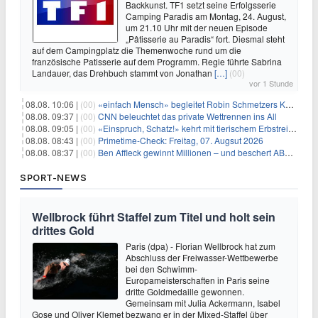
Backkunst. TF1 setzt seine Erfolgsserie
Camping Paradis am Montag, 24. August,
um 21.10 Uhr mit der neuen Episode
„Pâtisserie au Paradis“ fort. Diesmal steht
auf dem Campingplatz die Themenwoche rund um die
französische Patisserie auf dem Programm. Regie führte Sabrina
Landauer, das Drehbuch stammt von Jonathan
[…]
(00)
vor 1 Stunde
08.08. 10:06 |
(00)
«einfach Mensch» begleitet Robin Schmetzers Kampf gegen eine seltene Krankheit
08.08. 09:37 |
(00)
CNN beleuchtet das private Wettrennen ins All
08.08. 09:05 |
(00)
«Einspruch, Schatz!» kehrt mit tierischem Erbstreit zurück
08.08. 08:43 |
(00)
Primetime-Check: Freitag, 07. Augsut 2026
08.08. 08:37 |
(00)
Ben Affleck gewinnt Millionen – und beschert ABC Top-Quoten
SPORT-NEWS
Wellbrock führt Staffel zum Titel und holt sein
drittes Gold
Paris (dpa) - Florian Wellbrock hat zum
Abschluss der Freiwasser-Wettbewerbe
bei den Schwimm-
Europameisterschaften in Paris seine
dritte Goldmedaille gewonnen.
Gemeinsam mit Julia Ackermann, Isabel
Gose und Oliver Klemet bezwang er in der Mixed-Staffel über