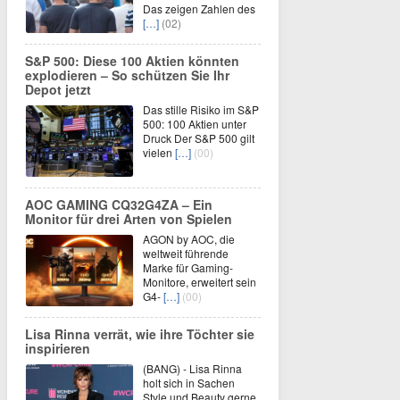
Das zeigen Zahlen des
[…]
(02)
S&P 500: Diese 100 Aktien könnten
explodieren – So schützen Sie Ihr
Depot jetzt
Das stille Risiko im S&P
500: 100 Aktien unter
Druck Der S&P 500 gilt
vielen
[…]
(00)
AOC GAMING CQ32G4ZA – Ein
Monitor für drei Arten von Spielen
AGON by AOC, die
weltweit führende
Marke für Gaming-
Monitore, erweitert sein
G4-
[…]
(00)
Lisa Rinna verrät, wie ihre Töchter sie
inspirieren
(BANG) - Lisa Rinna
holt sich in Sachen
Style und Beauty gerne