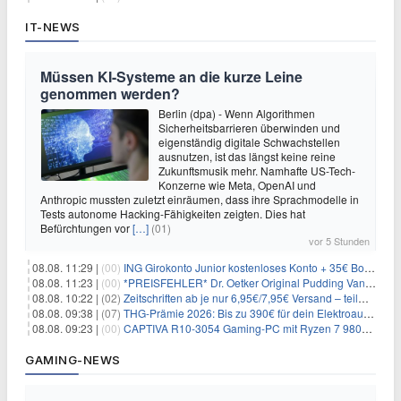
IT-NEWS
Müssen KI-Systeme an die kurze Leine
genommen werden?
Berlin (dpa) - Wenn Algorithmen
Sicherheitsbarrieren überwinden und
eigenständig digitale Schwachstellen
ausnutzen, ist das längst keine reine
Zukunftsmusik mehr. Namhafte US-Tech-
Konzerne wie Meta, OpenAI und
Anthropic mussten zuletzt einräumen, dass ihre Sprachmodelle in
Tests autonome Hacking-Fähigkeiten zeigten. Dies hat
Befürchtungen vor
[…]
(01)
vor 5 Stunden
08.08. 11:29 |
(00)
ING Girokonto Junior kostenloses Konto + 35€ Bonus
08.08. 11:23 |
(00)
*PREISFEHLER* Dr. Oetker Original Pudding Vanille 22er-Pack für 2,97€
08.08. 10:22 |
(02)
Zeitschriften ab je nur 6,95€/7,95€ Versand – teilweise selbstkündigend!
08.08. 09:38 |
(07)
THG-Prämie 2026: Bis zu 390€ für dein Elektroauto mit geld-fuer-eAuto.de
08.08. 09:23 |
(00)
CAPTIVA R10-3054 Gaming-PC mit Ryzen 7 9800X3D und RTX 5080 für 2.599€
GAMING-NEWS