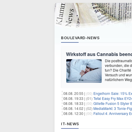
BOULEVARD-NEWS
Wirkstoff aus Cannabis beend
Die posttraumati
verbunden, die 
tun? Die Charité
Versuch und wurd
natürlichem Weg 
08.08. 20:55 |
(00)
Engelhorn Sale: 15% Ext
08.08. 19:33 |
(01)
Tefal Easy Fry Max EY245
08.08. 18:33 |
(00)
Gillette Fusion 5 Styler
08.08. 14:02 |
(02)
MediaMarkt: 3 Tonie-Fig
08.08. 12:30 |
(00)
Fallout 4: Anniversary E
IT-NEWS