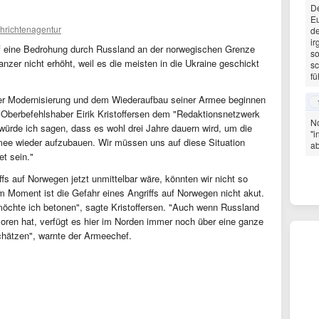
De
Eu
hrichtenagentur
d
ir
f eine Bedrohung durch Russland an der norwegischen Grenze
so
anzer nicht erhöht, weil es die meisten in die Ukraine geschickt
s
fü
der Modernisierung und dem Wiederaufbau seiner Armee beginnen
 Oberbefehlshaber Eirik Kristoffersen dem "Redaktionsnetzwerk
No
ürde ich sagen, dass es wohl drei Jahre dauern wird, um die
"i
rmee wieder aufzubauen. Wir müssen uns auf diese Situation
ab
et sein."
fs auf Norwegen jetzt unmittelbar wäre, könnten wir nicht so
 im Moment ist die Gefahr eines Angriffs auf Norwegen nicht akut.
 möchte ich betonen", sagte Kristoffersen. "Auch wenn Russland
erloren hat, verfügt es hier im Norden immer noch über eine ganze
chätzen", warnte der Armeechef.