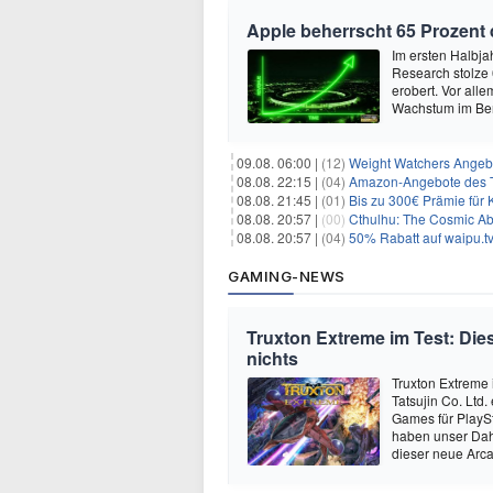
Apple beherrscht 65 Prozent
Im ersten Halbja
Research stolze
erobert. Vor all
Wachstum im Ber
09.08. 06:00 |
(12)
Weight Watchers Angebo
08.08. 22:15 |
(04)
Amazon-Angebote des T
08.08. 21:45 |
(01)
Bis zu 300€ Prämie für 
08.08. 20:57 |
(00)
Cthulhu: The Cosmic Ab
08.08. 20:57 |
(04)
50% Rabatt auf waipu.tv 
GAMING-NEWS
Truxton Extreme im Test: Dies
nichts
Truxton Extreme 
Tatsujin Co. Ltd
Games für PlaySt
haben unser Dah
dieser neue Arca