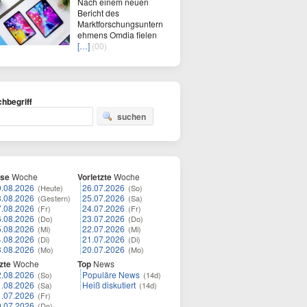
Nach einem neuen
Bericht des
Marktforschungsuntern
ehmens Omdia fielen
[…]
(00)
hbegriff
suchen
ese
Woche
Vorletzte
Woche
9.08.2026
26.07.2026
(Heute)
(So)
8.08.2026
25.07.2026
(Gestern)
(Sa)
7.08.2026
24.07.2026
(Fr)
(Fr)
6.08.2026
23.07.2026
(Do)
(Do)
5.08.2026
22.07.2026
(Mi)
(Mi)
4.08.2026
21.07.2026
(Di)
(Di)
3.08.2026
20.07.2026
(Mo)
(Mo)
zte
Woche
Top
News
2.08.2026
Populäre News
(So)
(14d)
1.08.2026
Heiß diskutiert
(Sa)
(14d)
1.07.2026
(Fr)
0.07.2026
(Do)