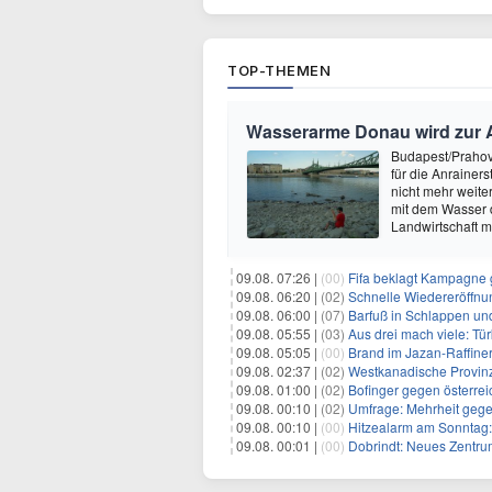
TOP-THEMEN
Wasserarme Donau wird zur 
Budapest/Prahovo
für die Anrainer
nicht mehr weite
mit dem Wasser 
Landwirtschaft 
09.08. 07:26 |
(00)
Fifa beklagt Kampagne 
09.08. 06:20 |
(02)
Schnelle Wiedereröffnu
09.08. 06:00 |
(07)
Barfuß in Schlappen un
09.08. 05:55 |
(03)
Aus drei mach viele: Tür
09.08. 05:05 |
(00)
Brand im Jazan-Raffine
09.08. 02:37 |
(02)
Westkanadische Provin
09.08. 01:00 |
(02)
Bofinger gegen österrei
09.08. 00:10 |
(02)
Umfrage: Mehrheit gege
09.08. 00:10 |
(00)
Hitzealarm am Sonntag:
09.08. 00:01 |
(00)
Dobrindt: Neues Zentrum