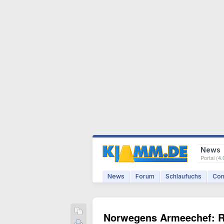
News
Portal (
4.
News
Forum
Schlaufuchs
Com
Norwegens Armeechef: Ru