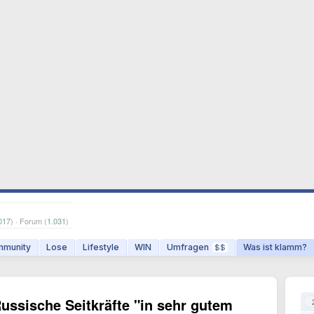
017
) · Forum (
1.031
)
munity
Lose
Lifestyle
WIN
Umfragen
Was ist klamm?
$$
ssische Seitkräfte "in sehr gutem