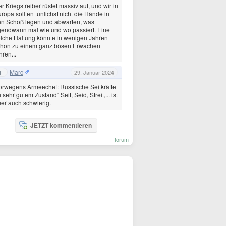
r Kriegstreiber rüstet massiv auf, und wir in
ropa sollten tunlichst nicht die Hände in
en Schoß legen und abwarten, was
gendwann mal wie und wo passiert. Eine
lche Haltung könnte in wenigen Jahren
chon zu einem ganz bösen Erwachen
hren...
Marc
1
29. Januar 2024
rwegens Armeechef: Russische Seitkräfte
n sehr gutem Zustand" Seit, Seid, Streit,... ist
er auch schwierig.
JETZT kommentieren
forum