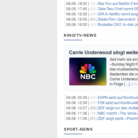
08.08. 18:00 |
(00)
Star Fox auf Switch 2 k
08.08. 17:45 |
(00)
Take-Two-Chef nennt GT
08.08. 16:30 |
(00)
GTA 6: Netflix nennt an
08.08. 16:00 |
(01)
Zelda-Film: Ganondorf, 
08.08. 16:00 |
(00)
Rockstar-CEO: In drei J
KINO/TV-NEWS
Carrie Underwood singt weite
Seit mehr als ei
«Sunday Night Fo
das musikalisch
September die ne
Carrie Underwoo
in Folge
[…]
(00)
09.08. 05:39 |
(00)
ESPN setzt auf Kontinuit
08.08. 12:39 |
(00)
FOX setzt auf Kontinuitä
08.08. 12:07 |
(02)
ZDF zeigt nur den Auft
08.08. 11:38 |
(00)
NBC macht «The Voice»
08.08. 11:06 |
(01)
ZDF zeigt vierte «Prec
SPORT-NEWS