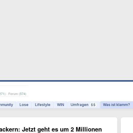
271
) · Forum (
574
)
munity
Lose
Lifestyle
WIN
Umfragen
Was ist klamm?
$$
ackern: Jetzt geht es um 2 Millionen