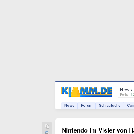
News
Portal (
4.
News
Forum
Schlaufuchs
Com
Nintendo im Visier von H