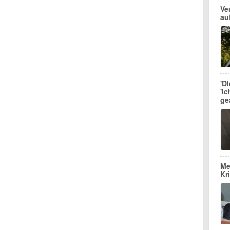
Ve
au
'D
'I
ge
Me
Kr