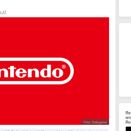
e.AT
Re
wi
Re
Foto: Dailygame