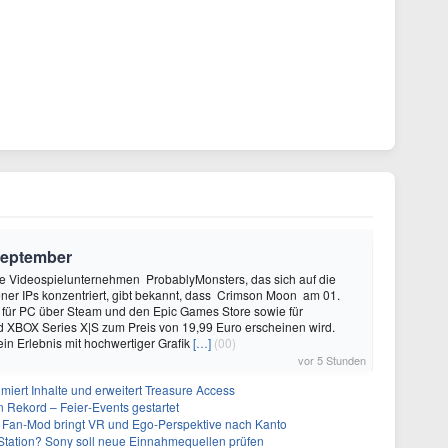
September
 Videospielunternehmen ProbablyMonsters, das sich auf die
ner IPs konzentriert, gibt bekannt, dass Crimson Moon am 01.
für PC über Steam und den Epic Games Store sowie für
d XBOX Series X|S zum Preis von 19,99 Euro erscheinen wird.
ein Erlebnis mit hochwertiger Grafik
[…]
(00)
vor 5 Stunden
imiert Inhalte und erweitert Treasure Access
n Rekord – Feier‑Events gestartet
 Fan-Mod bringt VR und Ego-Perspektive nach Kanto
tation? Sony soll neue Einnahmequellen prüfen