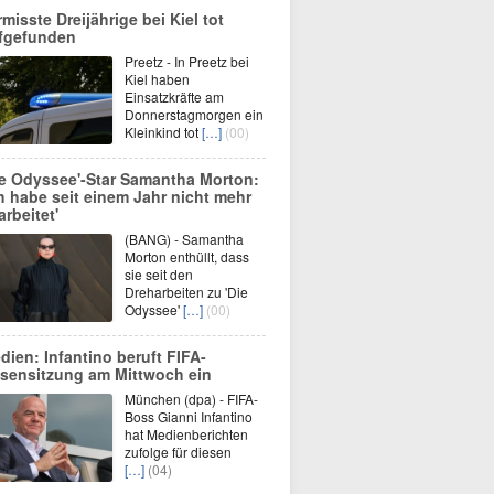
rmisste Dreijährige bei Kiel tot
fgefunden
Preetz - In Preetz bei
Kiel haben
Einsatzkräfte am
Donnerstagmorgen ein
Kleinkind tot
[…]
(00)
ie Odyssee'-Star Samantha Morton:
ch habe seit einem Jahr nicht mehr
arbeitet'
(BANG) - Samantha
Morton enthüllt, dass
sie seit den
Dreharbeiten zu 'Die
Odyssee'
[…]
(00)
dien: Infantino beruft FIFA-
isensitzung am Mittwoch ein
München (dpa) - FIFA-
Boss Gianni Infantino
hat Medienberichten
zufolge für diesen
[…]
(04)