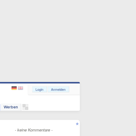
Login
Anmelden
Werben
- keine Kommentare -