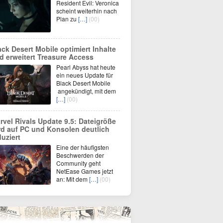
Resident Evil: Veronica
scheint weiterhin nach
Plan zu
[…]
(00)
ack Desert Mobile optimiert Inhalte
d erweitert Treasure Access
Pearl Abyss hat heute
ein neues Update für
Black Desert Mobile
angekündigt, mit dem
[…]
(00)
rvel Rivals Update 9.5: Dateigröße
rd auf PC und Konsolen deutlich
duziert
Eine der häufigsten
Beschwerden der
Community geht
NetEase Games jetzt
an: Mit dem
[…]
(00)