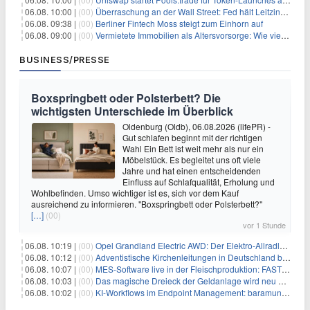
06.08. 10:00 |
(00)
Überraschung an der Wall Street: Fed hält Leitzins fest – aber Warsh sendet klares Signal
06.08. 09:38 |
(00)
Berliner Fintech Moss steigt zum Einhorn auf
06.08. 09:00 |
(00)
Vermietete Immobilien als Altersvorsorge: Wie viel Rendite Vermieter wirklich verdienen
BUSINESS/PRESSE
Boxspringbett oder Polsterbett? Die
wichtigsten Unterschiede im Überblick
Oldenburg (Oldb), 06.08.2026 (lifePR) -
Gut schlafen beginnt mit der richtigen
Wahl Ein Bett ist weit mehr als nur ein
Möbelstück. Es begleitet uns oft viele
Jahre und hat einen entscheidenden
Einfluss auf Schlafqualität, Erholung und
Wohlbefinden. Umso wichtiger ist es, sich vor dem Kauf
ausreichend zu informieren. "Boxspringbett oder Polsterbett?"
[…]
(00)
vor 1 Stunde
06.08. 10:19 |
(00)
Opel Grandland Electric AWD: Der Elektro-Allradler als zugkräftiges Wohnwagen-Gespann
06.08. 10:12 |
(00)
Adventistische Kirchenleitungen in Deutschland bekräftigen ihre „Stellungnahme zur gesellschaftlichen Situation“
06.08. 10:07 |
(00)
MES-Software live in der Fleischproduktion: FASTEC 4 PRO steigert OEE und spart bei Goldschmaus zwei Schichten pro Woche
06.08. 10:03 |
(00)
Das magische Dreieck der Geldanlage wird neu definiert
06.08. 10:02 |
(00)
KI-Workflows im Endpoint Management: baramundi erweitert die Management Suite um MCP-Server und n8n-Integration