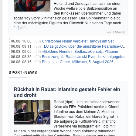
Holland und Zendaya hat nach nur einer
Woche weltweit die Spitzenposition an
den Kinokassen übernommen und dabei
sogar 'Toy Story 5' hinter sich gelassen. Der Spinnenmann bleibt
eine der mächtigsten Figuren der Filmwelt: Nur sieben Tage nach
[…]
(00)
vor 1 Stunde
06.08. 10:00 |
(00)
Christopher Nolan verbietet Handys am Set
06.08. 09:11 |
(00)
TLC zeigt Doku über die umstrittene Pearadise-Community
06.08. 09:05 |
(00)
«Goldene Henne»: Sedlaczek ersetzt Pflaume
06.08. 08:35 |
(00)
Besetzung für Raabs Jetski-Event bekanntgegeben
06.08. 08:16 |
(00)
Primetime-Check: Mittwoch, 5. August 2026
SPORT-NEWS
Rückhalt in Rabat: Infantino gesteht Fehler ein
und droht
Rabat (dpa) - Inmitten seiner schwersten
Krise als FIFA-Präsident schickte Gianni
Infantino aus dem kleinen Al Medina
Stadium von Rabat ein klares Signal in
die aufgeregte Fußball-Welt. Infantino
verbreitete via Instagram ein Foto mit
seinem in der vergangenen Woche noch abtrünnig wirkenden
Generalsekretär Mattias Grafström. Beide grinsen und recken