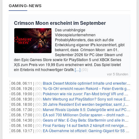
GAMING-NEWS
Crimson Moon erscheint im September
Das unabhängige
Videospielunternehmen
ProbablyMonsters, das sich auf die
Entwicklung eigener IPs konzentriert, gibt
bekannt, dass Crimson Moon am 01.
September 2026 für PC über Steam und
den Epic Games Store sowie für PlayStation 5 und XBOX Series
X|S zum Preis von 19,99 Euro erscheinen wird. Das Spiel bietet
ein Erlebnis mit hochwertiger Grafik
[…]
(00)
vor 5 Stunden
06.08. 06:11 |
(00)
Black Desert Mobile optimiert Inhalte und erweitert Treasure Access
05.08. 19:26 |
(00)
Yu‑Gi‑Oh! erreicht neuen Rekord – Feier‑Events gestartet
05.08. 19:00 |
(00)
Pokémon wie nie zuvor: Fan-Mod bringt VR und Ego-Perspektive nach Kanto
05.08. 18:30 |
(00)
Mehr Werbung auf PlayStation? Sony soll neue Einnahmequellen prüfen
05.08. 18:00 |
(00)
30 Jahre Resident Evil werden begehbar, samt „lebensgroßem Leon“
05.08. 17:30 |
(00)
Marvel Rivals Update 9.5: Dateigröße wird auf PC und Konsolen deutlich reduziert
05.08. 17:00 |
(00)
EA soll 700 Millionen Dollar sparen – droht nach der Übernahme die nächste Entlassungswelle?
05.08. 14:30 |
(00)
Gears of War: E-Day Beta: Starttermin und alle Inhalte offiziell bestätigt
05.08. 14:00 |
(00)
Final Fantasy 14 auf Switch 2 kämpft mit nervigem Ladefehler
05.08. 13:17 |
(00)
EA-Übernahme ist offiziell: Gaming-Gigant für 55 Milliarden Dollar verkauft