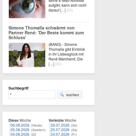
seine E-Mail-Adresse
aufgibt, kann sich nicht
darauf
[…]
(00)
Simone Thomalla schwärmt von
Partner René: 'Der Beste kommt zum
Schluss'
(BANG) - Simone
Thomalla gibt Einblick
in ihr Liebesglück mit
René Marchand. Die
[…]
(00)
Suchbegriff
suchen
Diese
Woche
Vorletzte
Woche
06.08.2026
26.07.2026
(Heute)
(So)
05.08.2026
25.07.2026
(Gestern)
(Sa)
04.08.2026
24.07.2026
(Di)
(Fr)