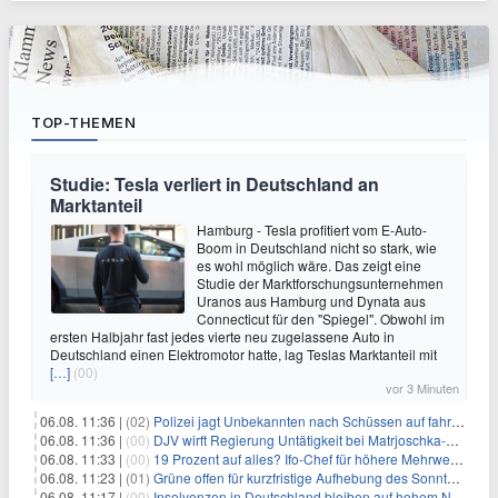
TOP-THEMEN
Studie: Tesla verliert in Deutschland an
Marktanteil
Hamburg - Tesla profitiert vom E-Auto-
Boom in Deutschland nicht so stark, wie
es wohl möglich wäre. Das zeigt eine
Studie der Marktforschungsunternehmen
Uranos aus Hamburg und Dynata aus
Connecticut für den "Spiegel". Obwohl im
ersten Halbjahr fast jedes vierte neu zugelassene Auto in
Deutschland einen Elektromotor hatte, lag Teslas Marktanteil mit
[…]
(00)
vor 3 Minuten
06.08. 11:36 |
(02)
Polizei jagt Unbekannten nach Schüssen auf fahrendes Auto
06.08. 11:36 |
(00)
DJV wirft Regierung Untätigkeit bei Matrjoschka-Kampagne vor
06.08. 11:33 |
(00)
19 Prozent auf alles? Ifo-Chef für höhere Mehrwertsteuer
06.08. 11:23 |
(01)
Grüne offen für kurzfristige Aufhebung des Sonntagsfahrverbots
06.08. 11:17 |
(00)
Insolvenzen in Deutschland bleiben auf hohem Niveau