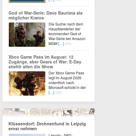
God of War-Serie: Dave Bautista als
möglicher Kratos
Die Suche nach dem
Hauptdarsteller der
kommenden God of
War-Serie bei Amazon
MGM
[…]
(00)
Xbox Game Pass im August: 12
Zugänge, aber Gears of War: E-Day
stiehlt allen die Show
Der Xbox Game Pass
legt im August 2026
ordentlich nach.
Microsoft schickt in der
[…]
(00)
Klüssendorf: Drohnenfund in Leipzig
ernst nehmen
Leipzig - SPD-