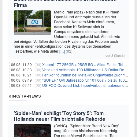
Firma
Menlo Park (dpa) - Nach den KI-Firmen
OpenAI und Anthropic muss auch der
Facebook-Konzern Meta einräumen,
dass seine KI-Software sich in
Computersysteme eines anderen
Unternehmens gehackt hat. Ähnlich wie
bei einigen Vorfällen der beiden Rivalen lag das Problem auch
hier in einer Fehlkonfiguration des Systems bei demselben
Testpartner, wie Meta unter
[…]
(02)
vor 3 Stunden
06.08. 11:39 |
(00)
Xiaomi 17T 256GB + 25GB 5G + Alles-Flat im Telekom-Netz für 9,99€/Monat
06.08. 10:33 |
(00)
Volta und Anthropic: 100-Milliarden-US-Dollar-Deal für KI-Rechenleistung
06.08. 10:21 |
(00)
Fehlkonfiguration bei Meta-KI: Ungewollter Zugriff auf fremde Systeme
06.08. 09:49 |
(00)
*SUPER* OK! Jahresabo für 101,60€ + bis zu 100€ Prämie
06.08. 09:41 |
(00)
US-FCC-Covered-List: Importverbot für autonome Roboter ab Juli 2026
KINO/TV-NEWS
'Spider-Man' schlägt 'Toy Story 5': Tom
Hollands neuer Film bricht alle Rekorde
(BANG) - 'Spider-Man: Brand New Day'
sorgt für einen historischen Kinoerfolg.
Der neue Marvel-Blockbuster mit Tom