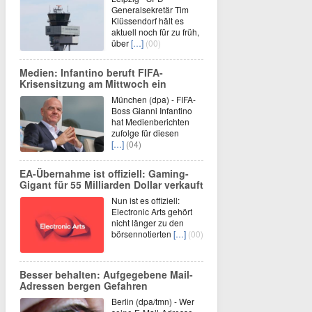
Generalsekretär Tim
Klüssendorf hält es
aktuell noch für zu früh,
über
[…]
(00)
Medien: Infantino beruft FIFA-
Krisensitzung am Mittwoch ein
München (dpa) - FIFA-
Boss Gianni Infantino
hat Medienberichten
zufolge für diesen
[…]
(04)
EA-Übernahme ist offiziell: Gaming-
Gigant für 55 Milliarden Dollar verkauft
Nun ist es offiziell:
Electronic Arts gehört
nicht länger zu den
börsennotierten
[…]
(00)
Besser behalten: Aufgegebene Mail-
Adressen bergen Gefahren
Berlin (dpa/tmn) - Wer