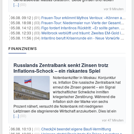
[…]
(00)
vor 9 Minuten
06.08. 09:12 |
(01)
Frauen-Tour erklimmt Mythos Ventoux: «Können alles schaffen»
05.08. 18:08 |
(03)
Frauen-Tour: Niedermaier nun Vierte der Gesamtwertung
05.08. 14:12 |
(05)
Figo fordert Infantinos Rücktritt: «Er sollte gehen. Jetzt»
05.08. 12:33 |
(03)
Wellbrock verblüfft und träumt: Zweites EM-Gold in Paris
05.08. 11:56 |
(04)
Infantino beruft Krisenrunde ein - Neue Vorwürfe gegen FIFA
FINANZNEWS
Russlands Zentralbank senkt Zinsen trotz
Inflations-Schock – ein riskantes Spiel
Notenbankzitter in Moskau: Konjunktur
vs. Inflation Die russische Zentralbank hat
erneut die Zinsen gesenkt – ein Signal
wirtschaftlicher Schwäche inmitten
kriegerischer Zerstörung. Während die
Inflation sich der Marke von sechs
Prozent nähert, versucht die Notenbank mit niedrigeren
Leitzinsen die stagnierende Wirtschaft anzukurbeln. Dies ist ein
[…]
(00)
vor 47 Minuten
06.08. 10:13 |
(00)
Check24 beendet eigene Baufi-Vermittlung
06.08. 10:00 |
(00)
Uniswap startet Pools.trade für Token-Launches auf Robinhood Chain