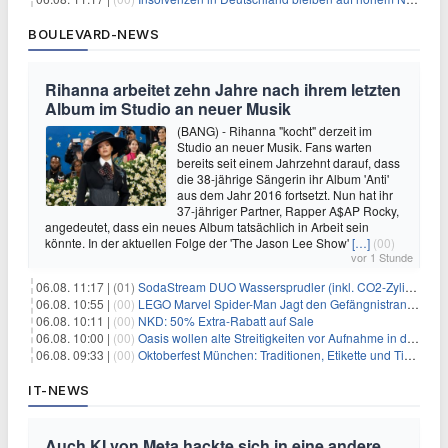
BOULEVARD-NEWS
Rihanna arbeitet zehn Jahre nach ihrem letzten
Album im Studio an neuer Musik
(BANG) - Rihanna "kocht" derzeit im
Studio an neuer Musik. Fans warten
bereits seit einem Jahrzehnt darauf, dass
die 38-jährige Sängerin ihr Album 'Anti'
aus dem Jahr 2016 fortsetzt. Nun hat ihr
37-jähriger Partner, Rapper A$AP Rocky,
angedeutet, dass ein neues Album tatsächlich in Arbeit sein
könnte. In der aktuellen Folge der 'The Jason Lee Show'
[…]
(00)
vor 1 Stunde
06.08. 11:17 |
(01)
SodaStream DUO Wassersprudler (inkl. CO2-Zylinder) für 94€
06.08. 10:55 |
(00)
LEGO Marvel Spider-Man Jagt den Gefängnistransporter (76349) für 32,99€
06.08. 10:11 |
(00)
NKD: 50% Extra-Rabatt auf Sale
06.08. 10:00 |
(00)
Oasis wollen alte Streitigkeiten vor Aufnahme in die Rock and Roll Hall of Fame begraben
06.08. 09:33 |
(00)
Oktoberfest München: Traditionen, Etikette und Tipps für Gäste aus dem In- und Ausland
IT-NEWS
Auch KI von Meta hackte sich in eine andere