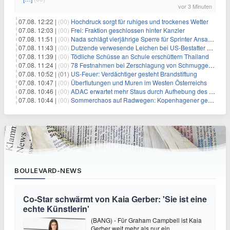
vor 3 Minuten
07.08. 12:22 |
(00)
Hochdruck sorgt für ruhiges und trockenes Wetter
07.08. 12:03 |
(00)
Frei: Fraktion geschlossen hinter Kanzler
07.08. 11:51 |
(00)
Nada schlägt vierjährige Sperre für Sprinter Ansah vor
07.08. 11:43 |
(00)
Dutzende verwesende Leichen bei US-Bestatter gefunden
07.08. 11:39 |
(00)
Tödliche Schüsse an Schule erschüttern Thailand
07.08. 11:24 |
(00)
78 Festnahmen bei Zerschlagung von Schmuggelnetzwerk in Spanien
07.08. 10:52 |
(01)
US-Feuer: Verdächtiger gesteht Brandstiftung
07.08. 10:47 |
(00)
Überflutungen und Muren im Westen Österreichs
07.08. 10:46 |
(00)
ADAC erwartet mehr Staus durch Aufhebung des Lkw-Fahrverbots
07.08. 10:44 |
(00)
Sommerchaos auf Radwegen: Kopenhagener genervt von Touristen
BOULEVARD-NEWS
Co-Star schwärmt von Kaia Gerber: 'Sie ist eine
echte Künstlerin'
(BANG) - Für Graham Campbell ist Kaia
Gerber weit mehr als nur ein