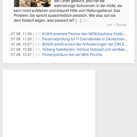
der Leiter gestürzt, jetzt hat sie
wahnsinnige Schmerzen in der Hüfte, sie
kann nicht aufstehen und braucht Hilfe vom Rettungsdienst. Das
Problem: Sie spricht ausschließlich persisch. Wie also soll sie
dem Notarzt sagen, was passiert ist?
[…]
(00)
vor 1 Stunde
07.08. 11:06 |
(00)
KUKA erstmals Partner des NEW bauhaus Festivals 2026 in Weimar
07.08. 11:00 |
(00)
Personalprüfung für IT-Dienstleister in Deutschland: Was öffentliche Auftraggeber jetzt voraussetzen
07.08. 10:57 |
(00)
BOSIG erfüllt erneut die Anforderungen der DIN EN ISO 45001
07.08. 10:56 |
(00)
Terberg SafeNeck®: Höhere Nutzlast und verlässliche Fahrstabilität auf steilen Rampen
07.08. 10:47 |
(00)
Firmenjubiläum bei der BKK ProVita