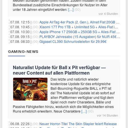
Medien Schaden genommen haben. Zudem müssen in dem
Bundesstaat zusätzliche Einschränkungen für Nutzer im Alter
unter 18 Jahren eingeführt werden:
[…]
(00)
vor 4 Stunden
07.08. 12:15 |
(00)
Apple AirTag 4er Pack (2. Gen.), Allnet Flat 20GB 5G im Telekom-Netz für 14,99€/Monat – eff. 2,07€/Monat
07.08. 10:45 |
(00)
Xiaomi 17T Pro 1TB + Unlimited 5G + Alles-Flat im o2 Netz für 29,99€/Monat – eff. 1,15€/Monat
07.08. 10:30 |
(00)
Apple iPhone 17 256GB + 250GB 5G + Alles-Flat im Telekom-Netz für 34€/Monat – eff. 6,29€/Monat
07.08. 09:15 |
(00)
PLAYBOY Jahresabo (15 Ausgaben) für NUR 45€ (statt 198€)
07.08. 08:33 |
(00)
Gigaset CL390 Schnurlostelefon für 29,99€
GAMING-NEWS
Naturalist Update für Ball x Pit verfügbar —
neuer Content auf allen Plattformen
Das letzte und natürlich wieder
kostenlose Update für das erfolgreiche
Ball-Bouncing-Roguelite BALL x PIT ist
da! The Naturalist Update ist ab sofort auf
allen Plattformen verfügbar und fügt dem
Spiel noch mehr Charaktere, Bälle und
Passive Fähigkeiten hinzu, wodurch sich die Möglichkeiten eines
Runs erheblich erweitern. Neue Charaktere
[…]
(00)
vor 14 Stunden
06.08. 22:26 |
(00)
Neuer Horror‑Titel The Skin Stapler feiert Release