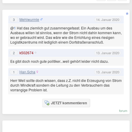
Mehlwurmle
3
14. Januar 2020
@
1
Hat das ziemlich gut zusammengefasst. Ein Ausbau um des
Ausbaus willen ist sinnlos, wenn der Strom nicht dahin kommen kann,
wo er gebraucht wird. Das wäre wie die Errichtung eines riesigen
Logistikzentrums mit lediglich einem Dorfstraßenanschluß.
k502674
2
13. Januar 2020
Es gibt doch noch gute politiker...weil gehört leider nicht dazu.
Han.Scha
1
13. Januar 2020
Herr Weil sollte doch wissen, dass z.Z. nicht die Erzeugung von Strom
durch Windkraft sondern die Leitung zu den Verbrauchern das
vorrangige Problem ist.
JETZT kommentieren
forum