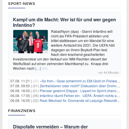
SPORT-NEWS
Kampf um die Macht: Wer ist für und wer gegen
Infantino?
Rabat/Nyon (dpa) - Gianni Infantino will
nicht als FIFA-Präsident abtreten und
bittet stattdessen um ein Mandat für eine
weitere Amtszeit bis 2031. Die UEFA hält
dagegen an ihrem Boykott-Plan fest:
Nach dem krachend gescheiterten
Investorendeal um den Verkauf von WM-Rechten steuert der
Weltfußball auf einen zehrenden Machtkampf zu. Knapp drei
Wochen nach
[…]
(00)
vor 44 Minuten
07.08. 11:21 |
(00)
«So froh»: Gose schwimmt zu EM-Gold im Freiwasser
07.08. 09:50 |
(01)
Zentralisieren oder nicht? Diskussion über Drohnenabwehr
06.08. 18:00 |
(01)
Pienaar gewinnt Etappe - Lippert im Sprint chancenlos
06.08. 17:05 |
(06)
Infantino räumt Fehler ein - UEFA: Ändert nichts an Boykott
06.08. 16:05 |
(02)
Real-Wechsel fix: Diomande ist Leipzigs Rekordtransfer
FINANZNEWS
Dispofalle vermeiden – Warum der