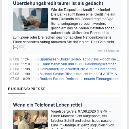
Überziehungskredit teurer ist als gedacht
Wie der Dispositionskredit funktioniert
Die Bank räumt Ihnen eine Kreditlinie auf
dem Girokonto ein. Sobald regelmäßige
Gehaltseingänge verbucht werden,
geschieht das bei vielen Instituten sogar
automatisch. Üblich sind Rahmen bis
zum Zwei- oder Dreifachen des monatlichen Nettoeinkommens.
Einen separaten Antrag brauchen Sie dafür nicht. Das Geld steht
[…]
(00)
vor 13 Minuten
07.08. 11:34 |
(00)
Sparkassen-Broker S-Neo legt gut los – doch die Schwachstellen bleiben
07.08. 11:18 |
(00)
LBank startet 500.000 USDT Belohnungskampagne mit Pudgy Penguins
07.08. 11:08 |
(00)
CoinMarketCap erweitert Pro API um Datenendpunkte für reale Vermögenswerte
07.08. 11:00 |
(00)
Michael Saylor: Bitcoin braucht keine CLARITY, Amerika schon
07.08. 10:29 |
(00)
Banken-Partner Dericon mit neuem Führungsteam
BUSINESS/PRESSE
Wenn ein Telefonat Leben rettet
Vogelsbergkreis, 07.08.2026 (lifePR) -
Einen Moment nicht aufgepasst, ein
falscher Schritt und schon ist es passiert:
Eine 71-Jährige ist ganz unglücklich von