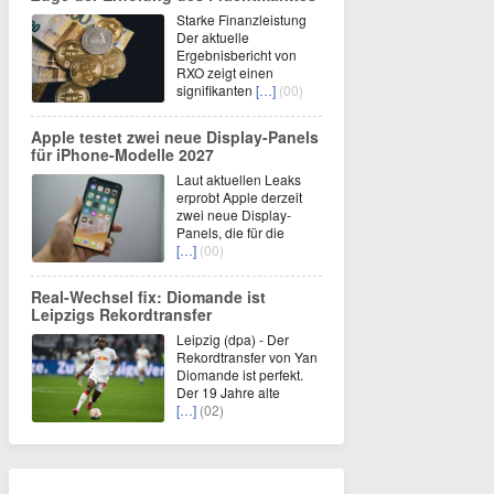
Starke Finanzleistung
Der aktuelle
Ergebnisbericht von
RXO zeigt einen
signifikanten
[…]
(00)
Apple testet zwei neue Display-Panels
für iPhone-Modelle 2027
Laut aktuellen Leaks
erprobt Apple derzeit
zwei neue Display-
Panels, die für die
[…]
(00)
Real-Wechsel fix: Diomande ist
Leipzigs Rekordtransfer
Leipzig (dpa) - Der
Rekordtransfer von Yan
Diomande ist perfekt.
Der 19 Jahre alte
[…]
(02)