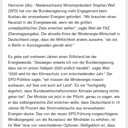
Hannover (dts) - Niedersachsens Ministerpräsident Stephan Weil
(SPD) hat von der Bundesregierung mehr Engagement beim
Ausbau der erneuerbaren Energien gefordert. "Wir brauchen einen
Neustart in der Energiewende, wenn wir die großen
umweltpolitischen Ziele erreichen wollen", sagte Weil der FAZ
(Dienstagausgabe). Die aktuelle Krise der Windenergie-Wirtschaft in
Deutschland zeige, dass die Wirklichkeit anders aussehe, "als sie
in Berlin in Sonntagsreden gemalt wird."
Es gebe seit mehreren Jahren einen Stillstand bei der
Energiewende. "Deswegen erwarte ich von der Bundesregierung,
dass sie im ersten Halbjahr 2020 endlich handelt", sagte Weil.
"2020 wird für den Klimaschutz zum entscheidenden Jahr." Der
SPD-Politiker sagte, "wir müssen die Windenergie massiv
ausbauen, auf See und auch auf Land". Es sei "hochgradig
ärgerlich, dass Bundeswirtschaftsminister Altmaier jahrelang nichts
getan hat". Der Minister sei jetzt in der Pflicht, genau zu sagen, wie
er das selbstgesteckte Ziel erreichen wolle, dass Deutschland in 10
Jahren 65 Prozent des Stromverbrauchs aus erneuerbaren
Energien decke. Das von der neuen SPD-Führung vorgeschlagene
Windbürgergeld, um die Akzeptanz der Windräder zu erhöhen, ist
für Weil "eine von verschiedenen Optionen. Maßgeblich ist, dass