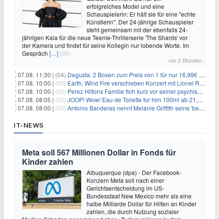
erfolgreiches Model und eine
Schauspielerin: Er hält sie für eine "echte
Künstlerin". Der 24-jährige Schauspieler
steht gemeinsam mit der ebenfalls 24-
jährigen Kaia für die neue Teenie-Thrillerserie 'The Shards' vor
der Kamera und findet für seine Kollegin nur lobende Worte. Im
Gespräch
[…]
(00)
vor 2 Stunden
07.08. 11:30 |
(04)
Degusta: 2 Boxen zum Preis von 1 für nur 16,99€ inkl. Versand
07.08. 10:00 |
(00)
Earth, Wind Fire verschieben Konzert mit Lionel Richie nach medizinischem Notfall
07.08. 10:00 |
(00)
Perez Hiltons Familie floh kurz vor seiner psychischen Krise aus dem Haus
07.08. 08:05 |
(00)
JOOP! Wow! Eau de Toilette for him 100ml ab 21,84€ im Sparabo
07.08. 08:00 |
(00)
Antonio Banderas nennt Melanie Griffith seine 'beste Freundin'
IT-NEWS
Meta soll 567 Millionen Dollar in Fonds für
Kinder zahlen
Albuquerque (dpa) - Der Facebook-
Konzern Meta soll nach einer
Gerichtsentscheidung im US-
Bundesstaat New Mexico mehr als eine
halbe Milliarde Dollar für Hilfen an Kinder
zahlen, die durch Nutzung sozialer