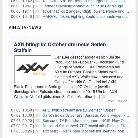
06.08. 19:42 |
(00)
Tom Clancy’s The Division Resurgence – ab sofort für euch verfügbar
06.08. 19:41 |
(00)
Farmer’s Dynasty 2 bringt euch neue Fahrzeuge
06.08. 19:41 |
(00)
Tower Tactics 2 angekündigt: Tower Defense und Deckbuilding Kombo kehrt zurück
06.08. 19:40 |
(00)
MARVEL Tōkon: Fighting Souls ist ab heute verfügbar
KINO/TV-NEWS
AXN bringt im Oktober drei neue Serien-
Staffeln
Genauer gesagt handelt es sich um die
Produktionen «Bookish», «Accused» und
«Gangs of Madrid». Drei Premieren bei
AXN im Oktober: Bookish Staffel zwei
startet bei AXN White sowie Accused und
Gangs of Madrid Staffel drei bei AXN
Black. Erstgenannte Serie geht los ab 27. Oktober jeweils
dienstags eine Episode streamen oder um 20.15 Uhr bei AXN
White. Im Vorfeld gibts einen Staffel-1-Marathon
[…]
(00)
vor 1 Stunde
07.08. 10:50 |
(00)
ARD Twitch streamt live zu Sternschnuppen
07.08. 10:00 |
(00)
Gareth Edwards verlässt 'Jurassic World' wegen kreativer Differenzen
07.08. 09:20 |
(00)
Samsung TV Plus startet eigenen «NCIS: New Orleans»-Sender
07.08. 09:17 |
(00)
Drehstart Staffel zwei: ZDF macht mit «Einfach Elli» weiter
07.08. 08:24 |
(00)
sixx setzt «Fixer Upper: Kochen mit Joanna» ohne Pause fort