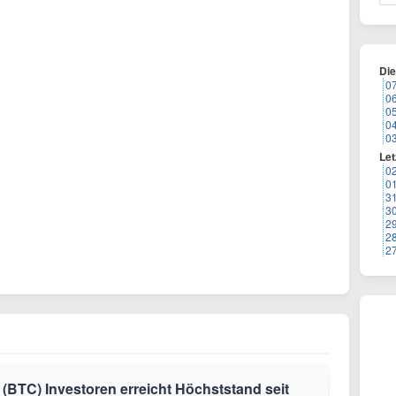
Di
0
0
0
0
0
Let
0
0
3
3
2
2
2
 (BTC) Investoren erreicht Höchststand seit