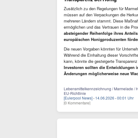
Zusätzlich zu den Regelungen für Marmel
müssen auf den Verpackungen die Herkun
mehreren Ländern stammt. Diese Maßnahm
ermöglichen und das Vertrauen in die Pro
absteigender Reihenfolge ihres Anteil
europäischen Honigproduzenten förder
Die neuen Vorgaben könnten für Unterne
Während die Einhaltung dieser Vorschrift
kann, könnte die gesteigerte Transparenz
Investoren sollten die Entwicklungen 
Änderungen möglicherweise neue Wac
Lebensmittelkennzeichnung / Marmelade / Hon
EU-Richtlinie
[Eulerpool News]
·
14.06.2026
·
00:01 Uhr
[0 Kommentare]