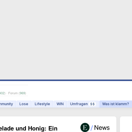
402
) · Forum (
969
)
munity
Lose
Lifestyle
WIN
Umfragen
Was ist klamm?
$$
lade und Honig: Ein