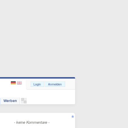
Login
Anmelden
Werben
- keine Kommentare -