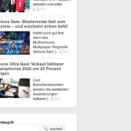
abtreten und bittet
[…]
(00)
rious Sam: Shatterverse lädt zum
aytest – und erscheint schon bald!
Haltet euch gut fest,
denn das
Multiversums-
Multiplayer- Roguelite
Serious Sam:
[…]
(00)
hone Ultra lässt Verkauf faltbarer
artphones 2026 um 20 Prozent
eigen
Laut
Branchenberichten
werden die weltweiten
Auslieferungen
faltbarer
[…]
(00)
hbegriff
suchen