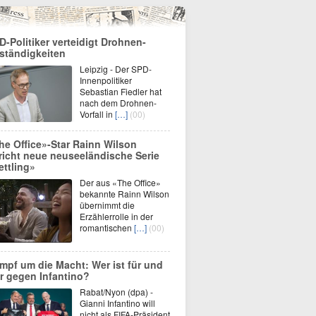
D-Politiker verteidigt Drohnen-
ständigkeiten
Leipzig - Der SPD-
Innenpolitiker
Sebastian Fiedler hat
nach dem Drohnen-
Vorfall in
[…]
(00)
he Office»-Star Rainn Wilson
richt neue neuseeländische Serie
ettling»
Der aus «The Office»
bekannte Rainn Wilson
übernimmt die
Erzählerrolle in der
romantischen
[…]
(00)
mpf um die Macht: Wer ist für und
r gegen Infantino?
Rabat/Nyon (dpa) -
Gianni Infantino will
nicht als FIFA-Präsident