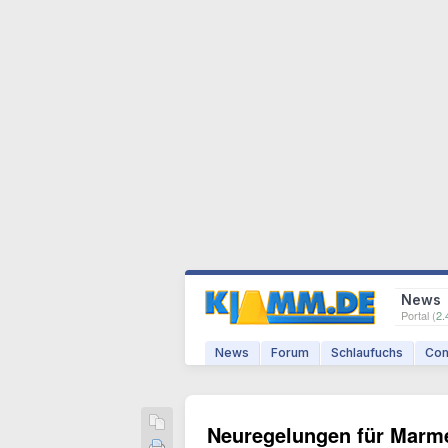
News
Portal (
2.
News
Forum
Schlaufuchs
Com
Neuregelungen für Marme