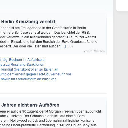
Berlin-Kreuzberg verletzt
ähriger ist am Freitagabend in der Graefestraße in Berlin-
mehrere Schüsse verletzt worden. Das berichtet der RBB.
r Verletzte in ein Krankenhaus gebracht. Die Polizei war mit
bot im Einsatz und hat den Bereich der Ecke Graefestraße und
sperrt. Der oder die Täter sind auf der
[…]
(00)
vor 51 Minuten
chlägt Bochum im Auftaktspiel
setz zu Russland-Sanktionen
ündigt Grenzkontrollen zu Italien an
rump geht erneut gegen Fed-Gouverneurin vor
Entwurf für Steuerreform ab 2027 vor
 Jahren nicht ans Aufhören
enn er auf die 90 zugeht, denkt Morgan Freeman überhaupt nicht
Ruhe zu setzen. Der Schauspieler blickt auf eine äußerst
riere in Hollywood zurück und übernahm zahlreiche ikonische
 seine Oscar-prämierte Darstellung in 'Million Dollar Baby' aus