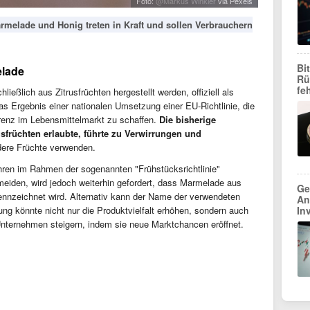
Foto:
@Markus Winkler
via Pexels
elade und Honig treten in Kraft und sollen Verbrauchern
Bi
elade
Rü
fe
ließlich aus Zitrusfrüchten hergestellt werden, offiziell als
s Ergebnis einer nationalen Umsetzung einer EU-Richtlinie, die
arenz im Lebensmittelmarkt zu schaffen.
Die bisherige
sfrüchten erlaubte, führte zu Verwirrungen und
dere Früchte verwenden.
hren im Rahmen der sogenannten "Frühstücksrichtlinie"
eiden, wird jedoch weiterhin gefordert, dass Marmelade aus
Ge
ennzeichnet wird. Alternativ kann der Name der verwendeten
An
g könnte nicht nur die Produktvielfalt erhöhen, sondern auch
In
Unternehmen steigern, indem sie neue Marktchancen eröffnet.