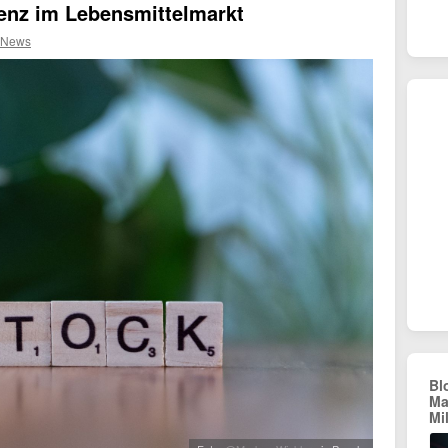
renz im Lebensmittelmarkt
 News
Bl
Ma
Mi