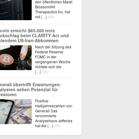
den öffentlichen Markt
BlossomHill
Therapeutics Inc. hat
mit
[…]
(00)
tcoin erreicht $65.000 trotz
ckschlag beim CLARITY Act und
hlendem US-Iran-Abkommen
Nach der Sitzung des
Federal Reserve
FOMC in der
vergangenen Woche
richtete sich die
[…]
(00)
nerali übertrifft Erwartungen:
alysten sehen Potenzial für
vestoren
Positive
Halbjahreszahlen von
Generali Das
renommierte
Analysehaus Jefferies
hat die
[…]
(00)