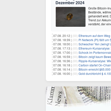
Dezember 2024
Große Bitcoin-In
Bestände, währe
gehandelt wird. 
Trend zur Akkumu
verstärkt, der ei
07.08. 20:12 |
(00)
Ethereum auf dem Weg zu $5.00
07.08. 18:39 |
(00)
Pi Network (PI) fällt um
07.08. 18:00 |
(00)
Schwacher Yen zwingt US
07.08. 17:13 |
(00)
Ethereum-Kursanalyse: K
07.08. 17:00 |
(00)
Schock im Portemonnaie:
07.08. 16:59 |
(00)
Bitcoin zeigt kaum Bewegung
07.08. 16:36 |
(00)
Ripple-Kursanalyse: Wie ti
07.08. 16:18 |
(00)
Carbon startet On-Chain
07.08. 16:14 |
(00)
Bitcoin erreicht $65.00
07.08. 16:00 |
(00)
Gold durchbricht $ 4.1