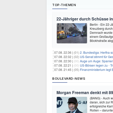
TOP-THEMEN
22-Jähriger durch Schüsse in 
Berlin - Ein 22-J
Kreuzberg durch 
Demnach wurde de
einem Großaufge
Böckhstraße abge
07.08. 22:36 |
(01)
2. Bundesliga: Hertha s
07.08. 22:32 |
(02)
US-Senat stimmt für Ge
07.08. 22:30 |
(00)
Auge um Auge: Spanien k
07.08. 22:21 |
(00)
US-Börsen legen zu - T
07.08. 21:45 |
(05)
Finanzministerium legt 
BOULEVARD-NEWS
Morgan Freeman denkt mit 89
(BANG) - Auch w
daran, sich zur 
erfolgreiche Kar
Rollen – darunter