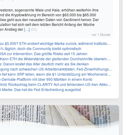
vestoren, sogenannte Wale und Haie, erhöhen weiterhin ihre
nd die Kryptowährung im Bereich von $63.000 bis $65.000
Dies geht aus den neuesten Daten von Santiment hervor. Der
lation hat sich seit dem letzten Bericht Anfang der Woche
nen Anstieg der
[…]
(00)
vor 1 Stunde
0? ETH erobert wichtige Marke zurück, während Institutionen weiter akkumulieren
 5% täglich, doch die Community bleibt optimistisch
A zur Intervention: Das größte Risiko seit 15 Jahren
ann ETH die Widerstände der gleitenden Durchschnitte überwinden?
 Darum kostet das Alter deutlich mehr als Sie denken
 nach schwachen US-Arbeitsmarktdaten, Fed-Zinserhöhungschancen sinken auf 44%
ef kann XRP fallen, wenn die $1-Unterstützung am Wochenende verloren geht?
-Derivate-Plattform mit über 950 Märkten in einem Konto
0 trotz Rückschlag beim CLARITY Act und fehlendem US-Iran-Abkommen
00-Marke: Das hat die Fed-Entscheidung ausgelöst