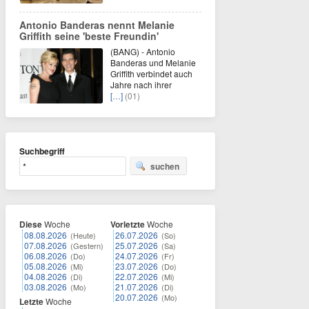
Antonio Banderas nennt Melanie
Griffith seine 'beste Freundin'
(BANG) - Antonio
Banderas und Melanie
Griffith verbindet auch
Jahre nach ihrer
[…]
(01)
Suchbegriff
suchen
Diese
Woche
Vorletzte
Woche
08.08.2026
26.07.2026
(Heute)
(So)
07.08.2026
25.07.2026
(Gestern)
(Sa)
06.08.2026
24.07.2026
(Do)
(Fr)
05.08.2026
23.07.2026
(Mi)
(Do)
04.08.2026
22.07.2026
(Di)
(Mi)
03.08.2026
21.07.2026
(Mo)
(Di)
20.07.2026
(Mo)
Letzte
Woche