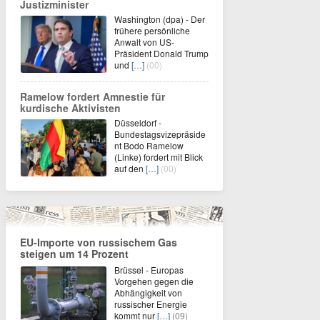
Justizminister
Washington (dpa) - Der
frühere persönliche
Anwalt von US-
Präsident Donald Trump
und
[…]
(00)
Ramelow fordert Amnestie für
kurdische Aktivisten
Düsseldorf -
Bundestagsvizepräside
nt Bodo Ramelow
(Linke) fordert mit Blick
auf den
[…]
(00)
EU-Importe von russischem Gas
steigen um 14 Prozent
Brüssel - Europas
Vorgehen gegen die
Abhängigkeit von
russischer Energie
kommt nur
[…]
(09)