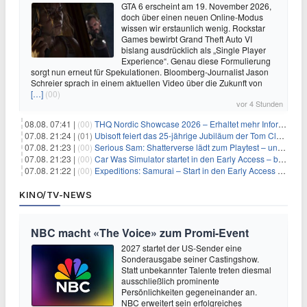
GTA 6 erscheint am 19. November 2026,
doch über einen neuen Online-Modus
wissen wir erstaunlich wenig. Rockstar
Games bewirbt Grand Theft Auto VI
bislang ausdrücklich als „Single Player
Experience“. Genau diese Formulierung
sorgt nun erneut für Spekulationen. Bloomberg-Journalist Jason
Schreier sprach in einem aktuellen Video über die Zukunft von
[…]
(00)
vor 4 Stunden
08.08. 07:41 |
(00)
THQ Nordic Showcase 2026 – Erhaltet mehr Informationen
07.08. 21:24 |
(01)
Ubisoft feiert das 25-jährige Jubiläum der Tom Clancy’s Ghost Recon-Reihe
07.08. 21:23 |
(00)
Serious Sam: Shatterverse lädt zum Playtest – und erscheint schon bald!
07.08. 21:23 |
(00)
Car Was Simulator startet in den Early Access – bald gehts los!
07.08. 21:22 |
(00)
Expeditions: Samurai – Start in den Early Access ab heute im feudalen Japan
KINO/TV-NEWS
NBC macht «The Voice» zum Promi-Event
2027 startet der US-Sender eine
Sonderausgabe seiner Castingshow.
Statt unbekannter Talente treten diesmal
ausschließlich prominente
Persönlichkeiten gegeneinander an.
NBC erweitert sein erfolgreiches