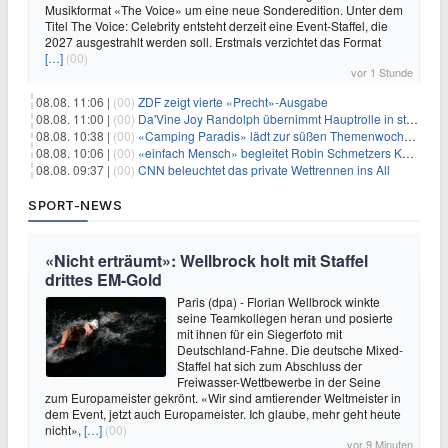
Musikformat «The Voice» um eine neue Sonderedition. Unter dem
Titel The Voice: Celebrity entsteht derzeit eine Event-Staffel, die
2027 ausgestrahlt werden soll. Erstmals verzichtet das Format
[…]
(00)
vor 1 Stunde
08.08. 11:06 |
(00)
ZDF zeigt vierte «Precht»-Ausgabe
08.08. 11:00 |
(00)
Da'Vine Joy Randolph übernimmt Hauptrolle in starbesetzter schwarzer Komödie
08.08. 10:38 |
(00)
«Camping Paradis» lädt zur süßen Themenwoche ein
08.08. 10:06 |
(00)
«einfach Mensch» begleitet Robin Schmetzers Kampf gegen eine seltene Krankheit
08.08. 09:37 |
(00)
CNN beleuchtet das private Wettrennen ins All
SPORT-NEWS
«Nicht erträumt»: Wellbrock holt mit Staffel
drittes EM-Gold
Paris (dpa) - Florian Wellbrock winkte
seine Teamkollegen heran und posierte
mit ihnen für ein Siegerfoto mit
Deutschland-Fahne. Die deutsche Mixed-
Staffel hat sich zum Abschluss der
Freiwasser-Wettbewerbe in der Seine
zum Europameister gekrönt. «Wir sind amtierender Weltmeister in
dem Event, jetzt auch Europameister. Ich glaube, mehr geht heute
nicht»,
[…]
(00)
vor 9 Minuten