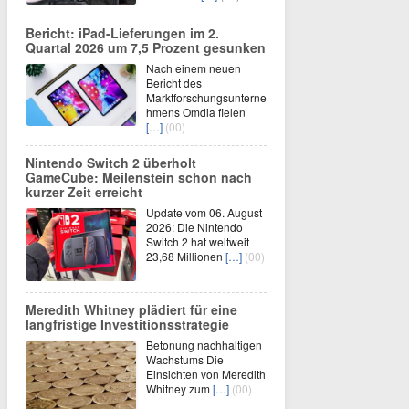
Bericht: iPad-Lieferungen im 2.
Quartal 2026 um 7,5 Prozent gesunken
Nach einem neuen
Bericht des
Marktforschungsunterne
hmens Omdia fielen
[…]
(00)
Nintendo Switch 2 überholt
GameCube: Meilenstein schon nach
kurzer Zeit erreicht
Update vom 06. August
2026: Die Nintendo
Switch 2 hat weltweit
23,68 Millionen
[…]
(00)
Meredith Whitney plädiert für eine
langfristige Investitionsstrategie
Betonung nachhaltigen
Wachstums Die
Einsichten von Meredith
Whitney zum
[…]
(00)