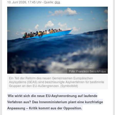
10. Juni 2026, 17:45 Uhr
·
Quelle:
dpa
Foto: Francisco Seco/AP/dpa
Ein Teil der Reform des neuen Gemeinsamen Europäischen
Asylsystems (GEAS) sind beschleunigte Asylverfahren für bestimmte
Gruppen an den EU-Außengrenzen. (Symbolbild)
Wie wirkt sich die neue EU-Asylverordnung auf laufende
Verfahren aus? Das Innenministerium plant eine kurzfristige
Anpassung – Kritik kommt aus der Opposition.