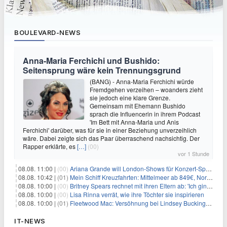
BOULEVARD-NEWS
Anna-Maria Ferchichi und Bushido:
Seitensprung wäre kein Trennungsgrund
(BANG) - Anna-Maria Ferchichi würde
Fremdgehen verzeihen – woanders zieht
sie jedoch eine klare Grenze.
Gemeinsam mit Ehemann Bushido
sprach die Influencerin in ihrem Podcast
'Im Bett mit Anna-Maria und Anis
Ferchichi' darüber, was für sie in einer Beziehung unverzeihlich
wäre. Dabei zeigte sich das Paar überraschend nachsichtig. Der
Rapper erklärte, es
[…]
(00)
vor 1 Stunde
08.08. 11:00 |
(00)
Ariana Grande will London-Shows für Konzert-Special filmen
08.08. 10:42 |
(01)
Mein Schiff Kreuzfahrten: Mittelmeer ab 849€, Norwegen ab 999€ p.P.
08.08. 10:00 |
(00)
Britney Spears rechnet mit ihren Eltern ab: 'Ich ging zwei Monate lang auf die Knie und weinte'
08.08. 10:00 |
(00)
Lisa Rinna verrät, wie ihre Töchter sie inspirieren
08.08. 10:00 |
(01)
Fleetwood Mac: Versöhnung bei Lindsey Buckingham und Stevie Nicks
IT-NEWS