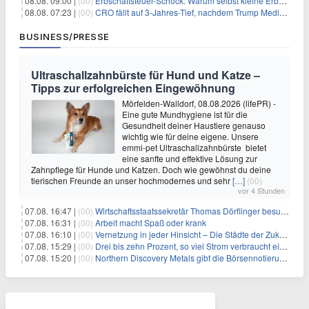
08.08. 09:00 |
(00)
Erbschaftsteuer-Schock: Warum selbst kleine Erbschaften den Fiskus Millionen kosten
08.08. 07:23 |
(00)
CRO fällt auf 3-Jahres-Tief, nachdem Trump Media zwei große Crypto.com-Deals storniert
BUSINESS/PRESSE
Ultraschallzahnbürste für Hund und Katze –
Tipps zur erfolgreichen Eingewöhnung
Mörfelden-Walldorf, 08.08.2026 (lifePR) -
Eine gute Mundhygiene ist für die
Gesundheit deiner Haustiere genauso
wichtig wie für deine eigene. Unsere
emmi-pet Ultraschallzahnbürste bietet
eine sanfte und effektive Lösung zur
Zahnpflege für Hunde und Katzen. Doch wie gewöhnst du deine
tierischen Freunde an unser hochmodernes und sehr
[…]
(00)
vor 4 Stunden
07.08. 16:47 |
(00)
Wirtschaftsstaatssekretär Thomas Dörflinger besucht Handwerksbetrieb im Kammerbezirk Freiburg
07.08. 16:31 |
(00)
Arbeit macht Spaß oder krank
07.08. 16:10 |
(00)
Vernetzung in jeder Hinsicht – Die Städte der Zukunft sind grün-blau
07.08. 15:29 |
(00)
Drei bis zehn Prozent, so viel Strom verbraucht ein Aufzug im Gebäude
07.08. 15:20 |
(00)
Northern Discovery Metals gibt die Börsennotierung an der Frankfurter Wertpapierbörse bekannt