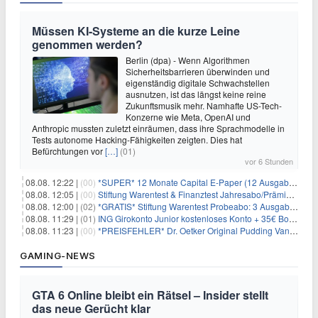
Müssen KI-Systeme an die kurze Leine
genommen werden?
Berlin (dpa) - Wenn Algorithmen
Sicherheitsbarrieren überwinden und
eigenständig digitale Schwachstellen
ausnutzen, ist das längst keine reine
Zukunftsmusik mehr. Namhafte US-Tech-
Konzerne wie Meta, OpenAI und
Anthropic mussten zuletzt einräumen, dass ihre Sprachmodelle in
Tests autonome Hacking-Fähigkeiten zeigten. Dies hat
Befürchtungen vor
[…]
(01)
vor 6 Stunden
08.08. 12:22 |
(00)
*SUPER* 12 Monate Capital E-Paper (12 Ausgaben) für NUR 7€ (statt 80,04€)
08.08. 12:05 |
(00)
Stiftung Warentest & Finanztest Jahresabo/Prämienabo für 35€ + Buchprämie
08.08. 12:00 |
(02)
*GRATIS* Stiftung Warentest Probeabo: 3 Ausgaben gratis im Wert von 25,20€
08.08. 11:29 |
(01)
ING Girokonto Junior kostenloses Konto + 35€ Bonus
08.08. 11:23 |
(00)
*PREISFEHLER* Dr. Oetker Original Pudding Vanille 22er-Pack für 2,97€
GAMING-NEWS
GTA 6 Online bleibt ein Rätsel – Insider stellt
das neue Gerücht klar