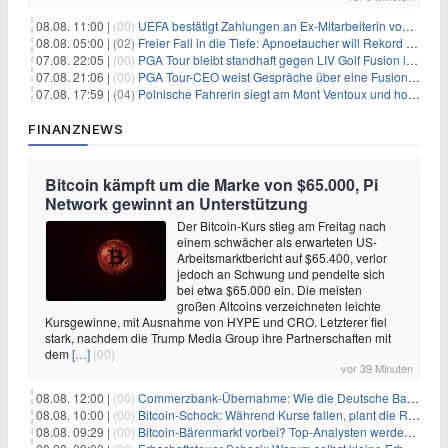
08.08. 11:00 |
(00)
UEFA bestätigt Zahlungen an Ex-Mitarbeiterin von Infantino
08.08. 05:00 |
(02)
Freier Fall in die Tiefe: Apnoetaucher will Rekord brechen
07.08. 22:05 |
(00)
PGA Tour bleibt standhaft gegen LIV Golf Fusion in einem sich wandelnden Sportumfeld
07.08. 21:06 |
(00)
PGA Tour-CEO weist Gespräche über eine Fusion mit LIV Golf zurück und bekräftigt die Wettbewerbslandschaft
07.08. 17:59 |
(04)
Polnische Fahrerin siegt am Mont Ventoux und holt Tour-Gelb
FINANZNEWS
Bitcoin kämpft um die Marke von $65.000, Pi
Network gewinnt an Unterstützung
Der Bitcoin-Kurs stieg am Freitag nach
einem schwächer als erwarteten US-
Arbeitsmarktbericht auf $65.400, verlor
jedoch an Schwung und pendelte sich
bei etwa $65.000 ein. Die meisten
großen Altcoins verzeichneten leichte
Kursgewinne, mit Ausnahme von HYPE und CRO. Letzterer fiel
stark, nachdem die Trump Media Group ihre Partnerschaften mit
dem
[…]
(00)
vor 39 Minuten
08.08. 12:00 |
(00)
Commerzbank-Übernahme: Wie die Deutsche Bank im Schatten zum großen Gewinner wird
08.08. 10:00 |
(00)
Bitcoin-Schock: Während Kurse fallen, plant die Regierung die Steuer-Bombe
08.08. 09:29 |
(00)
Bitcoin-Bärenmarkt vorbei? Top-Analysten werden optimistisch, aber die Geschichte sagt etwas anderes