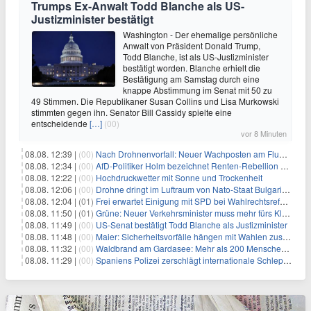
Trumps Ex-Anwalt Todd Blanche als US-
Justizminister bestätigt
Washington - Der ehemalige persönliche
Anwalt von Präsident Donald Trump,
Todd Blanche, ist als US-Justizminister
bestätigt worden. Blanche erhielt die
Bestätigung am Samstag durch eine
knappe Abstimmung im Senat mit 50 zu
49 Stimmen. Die Republikaner Susan Collins und Lisa Murkowski
stimmten gegen ihn. Senator Bill Cassidy spielte eine
entscheidende
[…]
(00)
vor 8 Minuten
08.08. 12:39 |
(00)
Nach Drohnenvorfall: Neuer Wachposten am Flughafen
08.08. 12:34 |
(00)
AfD-Politiker Holm bezeichnet Renten-Rebellion als "Rollenspiel"
08.08. 12:22 |
(00)
Hochdruckwetter mit Sonne und Trockenheit
08.08. 12:06 |
(00)
Drohne dringt im Luftraum von Nato-Staat Bulgarien ein
08.08. 12:04 |
(01)
Frei erwartet Einigung mit SPD bei Wahlrechtsreform
08.08. 11:50 |
(01)
Grüne: Neuer Verkehrsminister muss mehr fürs Klima tun
08.08. 11:49 |
(00)
US-Senat bestätigt Todd Blanche als Justizminister
08.08. 11:48 |
(00)
Maier: Sicherheitsvorfälle hängen mit Wahlen zusammen
08.08. 11:32 |
(00)
Waldbrand am Gardasee: Mehr als 200 Menschen evakuiert
08.08. 11:29 |
(00)
Spaniens Polizei zerschlägt internationale Schlepperbande