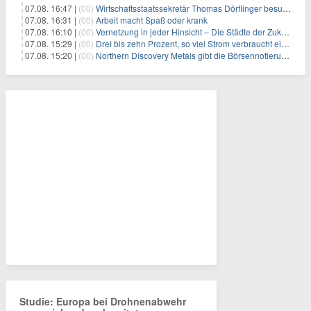
07.08. 16:47 |
(00)
Wirtschaftsstaatssekretär Thomas Dörflinger besucht Handwerksbetrieb im Kammerbezirk Freiburg
07.08. 16:31 |
(00)
Arbeit macht Spaß oder krank
07.08. 16:10 |
(00)
Vernetzung in jeder Hinsicht – Die Städte der Zukunft sind grün-blau
07.08. 15:29 |
(00)
Drei bis zehn Prozent, so viel Strom verbraucht ein Aufzug im Gebäude
07.08. 15:20 |
(00)
Northern Discovery Metals gibt die Börsennotierung an der Frankfurter Wertpapierbörse bekannt
Studie: Europa bei Drohnenabwehr