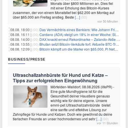
Monats über $800 Millionen an. Dies fiel
mit einer Erholung des Bitcoin-Kurses
zusammen, der von einem Monatstief bei $62.200 am Montag auf
über $65.000 am Freitag anstieg. Beste
[…]
(00)
vor 50 Minuten
08.08. 18:00 |
(00)
Das Vermächtnis eines Bankiers: Wie Johann Friedrich Städel sein Imperium unsterblich machte
08.08. 16:11 |
(00)
Cardano (ADA) steigt um 18% in einer Woche: Steht ein Kurs von $0,30 bevor?
08.08. 14:00 |
(00)
DAX knackt erneut Rekordmarke – Zalando-Aktie crasht nach Quartalszahlen
08.08. 13:55 |
(00)
Bhutan setzt Bitcoin-Verkäufe fort: Aktuelle BTC-Transaktionen
08.08. 12:09 |
(00)
Bitcoin kämpft um die Marke von $65.000, Pi Network gewinnt an Unterstützung
BUSINESS/PRESSE
Ultraschallzahnbürste für Hund und Katze –
Tipps zur erfolgreichen Eingewöhnung
Mörfelden-Walldorf, 08.08.2026 (lifePR) -
Eine gute Mundhygiene ist für die
Gesundheit deiner Haustiere genauso
wichtig wie für deine eigene. Unsere
emmi-pet Ultraschallzahnbürste bietet
eine sanfte und effektive Lösung zur
Zahnpflege für Hunde und Katzen. Doch wie gewöhnst du deine
tierischen Freunde an unser hochmodernes und sehr
[…]
(00)
vor 11 Stunden