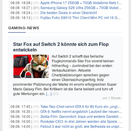
08.08. 18:28 |
(00)
Apple iPhone 17 256GB + 70GB Vodafone-Netz für 34,99€/Monat (effektiv 6,41€/Monat)
08.08. 18:27 |
(01)
Samsung Galaxy S26 Ultra 256GB + 70GB Vodafone-Netz für 34,99€/Monat (effektiv 4,74€/Monat)
08.08. 18:24 |
(00)
Die besten Deals in einer Übersicht
08.08. 18:13 |
(00)
Fujitsu Futro S9010 Thin Client Mini-PC mit 16 GB RAM für 100€
GAMING-NEWS
Star Fox auf Switch 2 könnte sich zum Flop
entwickeln
Auf Switch 2 schafft das tierische
Flugkommando Star Fox vorerst keinen
Höhenflug – zumindest bei den ersten
Verkaufszahlen. Aktuelle
Chartplatzierungen sprechen gegen
einen Überraschungserfolg, trotz
prominenter Platzierung der Marke im enorm erfolgreichen Super
Mario Galaxy Film. Bei Kritikern ist die Serie beliebt und fuhr oft
gute Wertungen ein.
[…]
(00)
vor 1 Stunde
08.08. 17:45 |
(00)
Take-Two-Chef nennt GTA 6 für 80 Euro ein „unglaubliches Schnäppchen“
08.08. 16:30 |
(00)
GTA 6: Netflix nennt angeblich Laufzeit der neuen Gameplay-Präsentation
08.08. 16:00 |
(00)
Zelda-Film: Ganondorf, Impa und weitere Darsteller sollen feststehen
08.08. 16:00 |
(00)
Rockstar-CEO: In drei Jahren werden alle Spiele gestreamt
08.08. 14:00 |
(00)
Fallout 3 war nicht so groß, wie Bethesda es ursprünglich wollte