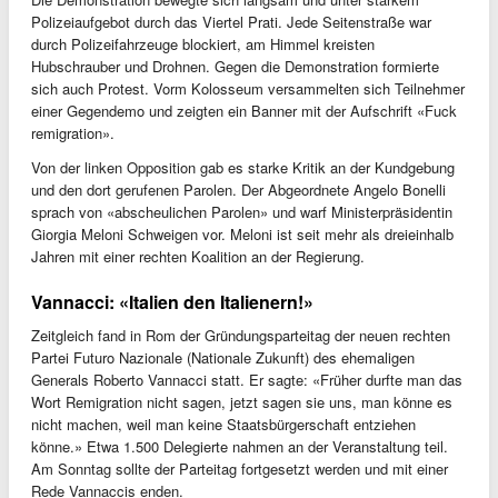
Polizeiaufgebot durch das Viertel Prati. Jede Seitenstraße war
durch Polizeifahrzeuge blockiert, am Himmel kreisten
Hubschrauber und Drohnen. Gegen die Demonstration formierte
sich auch Protest. Vorm Kolosseum versammelten sich Teilnehmer
einer Gegendemo und zeigten ein Banner mit der Aufschrift «Fuck
remigration».
Von der linken Opposition gab es starke Kritik an der Kundgebung
und den dort gerufenen Parolen. Der Abgeordnete Angelo Bonelli
sprach von «abscheulichen Parolen» und warf Ministerpräsidentin
Giorgia Meloni Schweigen vor. Meloni ist seit mehr als dreieinhalb
Jahren mit einer rechten Koalition an der Regierung.
Vannacci: «Italien den Italienern!»
Zeitgleich fand in Rom der Gründungsparteitag der neuen rechten
Partei Futuro Nazionale (Nationale Zukunft) des ehemaligen
Generals Roberto Vannacci statt. Er sagte: «Früher durfte man das
Wort Remigration nicht sagen, jetzt sagen sie uns, man könne es
nicht machen, weil man keine Staatsbürgerschaft entziehen
könne.» Etwa 1.500 Delegierte nahmen an der Veranstaltung teil.
Am Sonntag sollte der Parteitag fortgesetzt werden und mit einer
Rede Vannaccis enden.