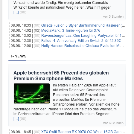
Versuch und wurde fündig: Ein wenig bekannter Cannabis-
Wirkstoff könnte auf natürlichem Weg helfen. Was hilft gegen
[…]
(00)
vor 3 Stunden
08.08. 18:33 |
(00)
Gillette Fusion 5 Styler Barttrimmer und Rasierer (All in One) für 16€
08.08. 14:02 |
(02)
MediaMarkt: 3 Tonie-Figuren für 37€
08.08. 13:02 |
(00)
Ravensburger Last One Laughing Partyspiel für 14,04€
08.08. 12:30 |
(00)
Fallout 4: Anniversary Edition Switch 2 für 42,39€
08.08. 12:00 |
(00)
Helly Hansen Reisetasche Chelsea Evolution MID 54L für 29,99€
IT-NEWS
Apple beherrscht 65 Prozent des globalen
Premium-Smartphone-Marktes
Im ersten Halbjahr 2026 hat Apple laut
aktuellen Daten von Counterpoint
Research stolze 65 Prozent des
weltweiten Marktes für Premium-
Smartphones erobert. Vor allem die hohe
Nachfrage nach der iPhone 17 Modellreihe trieb das Wachstum
im Berichtszeitraum an. iPhone führt das Premium-Segment
[…]
(00)
vor 6 Stunden
08.08. 18:45 |
(00)
XFX Swift Radeon RX 9070 OC White 16GB Gaming-Grafikkarte für 579€