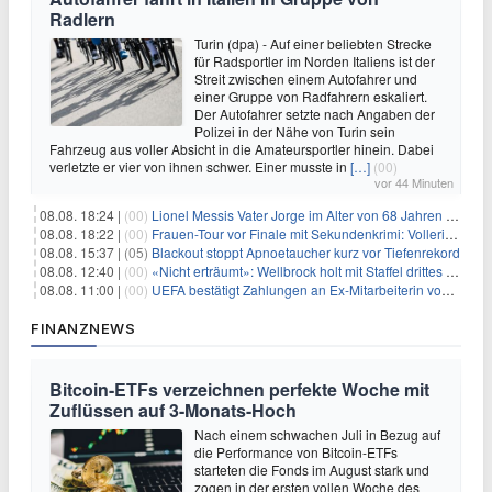
Radlern
Turin (dpa) - Auf einer beliebten Strecke
für Radsportler im Norden Italiens ist der
Streit zwischen einem Autofahrer und
einer Gruppe von Radfahrern eskaliert.
Der Autofahrer setzte nach Angaben der
Polizei in der Nähe von Turin sein
Fahrzeug aus voller Absicht in die Amateursportler hinein. Dabei
verletzte er vier von ihnen schwer. Einer musste in
[…]
(00)
vor 44 Minuten
08.08. 18:24 |
(00)
Lionel Messis Vater Jorge im Alter von 68 Jahren gestorben
08.08. 18:22 |
(00)
Frauen-Tour vor Finale mit Sekundenkrimi: Vollering in Gelb
08.08. 15:37 |
(05)
Blackout stoppt Apnoetaucher kurz vor Tiefenrekord
08.08. 12:40 |
(00)
«Nicht erträumt»: Wellbrock holt mit Staffel drittes EM-Gold
08.08. 11:00 |
(00)
UEFA bestätigt Zahlungen an Ex-Mitarbeiterin von Infantino
FINANZNEWS
Bitcoin-ETFs verzeichnen perfekte Woche mit
Zuflüssen auf 3-Monats-Hoch
Nach einem schwachen Juli in Bezug auf
die Performance von Bitcoin-ETFs
starteten die Fonds im August stark und
zogen in der ersten vollen Woche des