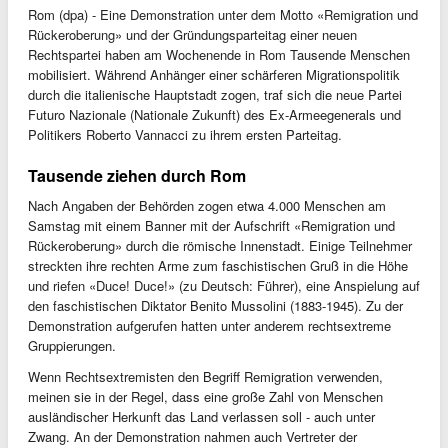
Rom (dpa) - Eine Demonstration unter dem Motto «Remigration und
Rückeroberung» und der Gründungsparteitag einer neuen
Rechtspartei haben am Wochenende in Rom Tausende Menschen
mobilisiert. Während Anhänger einer schärferen Migrationspolitik
durch die italienische Hauptstadt zogen, traf sich die neue Partei
Futuro Nazionale (Nationale Zukunft) des Ex-Armeegenerals und
Politikers Roberto Vannacci zu ihrem ersten Parteitag.
Tausende ziehen durch Rom
Nach Angaben der Behörden zogen etwa 4.000 Menschen am
Samstag mit einem Banner mit der Aufschrift «Remigration und
Rückeroberung» durch die römische Innenstadt. Einige Teilnehmer
streckten ihre rechten Arme zum faschistischen Gruß in die Höhe
und riefen «Duce! Duce!» (zu Deutsch: Führer), eine Anspielung auf
den faschistischen Diktator Benito Mussolini (1883-1945). Zu der
Demonstration aufgerufen hatten unter anderem rechtsextreme
Gruppierungen.
Wenn Rechtsextremisten den Begriff Remigration verwenden,
meinen sie in der Regel, dass eine große Zahl von Menschen
ausländischer Herkunft das Land verlassen soll - auch unter
Zwang. An der Demonstration nahmen auch Vertreter der