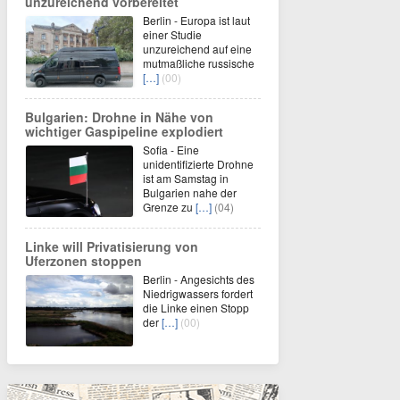
unzureichend vorbereitet
Berlin - Europa ist laut
einer Studie
unzureichend auf eine
mutmaßliche russische
[…]
(00)
Bulgarien: Drohne in Nähe von
wichtiger Gaspipeline explodiert
Sofia - Eine
unidentifizierte Drohne
ist am Samstag in
Bulgarien nahe der
Grenze zu
[…]
(04)
Linke will Privatisierung von
Uferzonen stoppen
Berlin - Angesichts des
Niedrigwassers fordert
die Linke einen Stopp
der
[…]
(00)