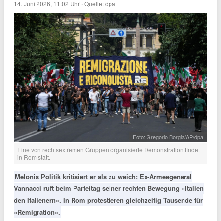
14. Juni 2026, 11:02 Uhr
·
Quelle:
dpa
Foto: Gregorio Borgia/AP/dpa
Eine von rechtsextremen Gruppen organisierte Demonstration findet
in Rom statt.
Melonis Politik kritisiert er als zu weich: Ex-Armeegeneral
Vannacci ruft beim Parteitag seiner rechten Bewegung «Italien
den Italienern». In Rom protestieren gleichzeitig Tausende für
«Remigration».