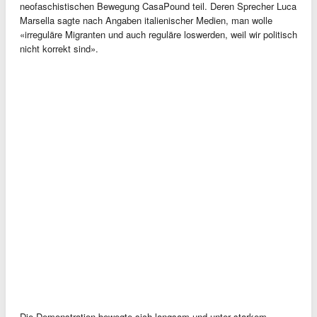
neofaschistischen Bewegung CasaPound teil. Deren Sprecher Luca
Marsella sagte nach Angaben italienischer Medien, man wolle
«irreguläre Migranten und auch reguläre loswerden, weil wir politisch
nicht korrekt sind».
Die Demonstration bewegte sich langsam und unter starkem