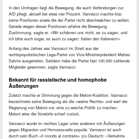
In den Umfragen liegt die Bewegung, die auch Verbindungen zur
AfD pflegt, aktuell bei etwa vier Prozent. Vannacci machte klar,
seine Positionen sowie die der Partei nicht abschwächen zu wollen.
Gerade wegen dieser Positionen erfahre die Bewegung
Zustimmung, sagte er. «Wir schämen uns nicht, es zu sagen, und
ich bitte euch sogar, es auch zu sagen: Italien den Italienern!»
Anfang des Jahres war Vannacci im Streit aus der
rechtspopulistischen Lega-Partei von Vize-Ministerpräsident Matteo
Salvini ausgetreten. Seitdem habe die Partei fast 100.000 zahlende
Mitglieder gewonnen, sagte Vannacci.
Bekannt für rassistische und homophobe
Äußerungen
Zuletzt machte er Stimmung gegen die Meloni-Koalition. Vannacci
bezeichnete seine Bewegung als die «wahre Rechte» und warf der
Regierung von Meloni vor, eine zu weiche Politik zu machen.
Meloni wies die Vorwürfe scharf zurück.
Vannacci wurde im rechten Lager unter anderem mit Äußerungen
gegen Migranten und Homosexuelle populär. Vannacci ist auch
durch sein Buch «Il mondo al contrario» (zu Deutsch: «Verkehrte