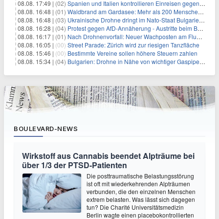
08.08. 17:49 |
(02)
Spanien und Italien kontrollieren Einreisen gegenseitig
08.08. 16:48 |
(01)
Waldbrand am Gardasee: Mehr als 200 Menschen evakuiert
08.08. 16:48 |
(03)
Ukrainische Drohne dringt im Nato-Staat Bulgarien ein
08.08. 16:28 |
(04)
Protest gegen AfD-Annäherung - Austritte beim BSW Sachsen-Anhalt
08.08. 16:17 |
(01)
Nach Drohnenvorfall: Neuer Wachposten am Flughafen
08.08. 16:05 |
(00)
Street Parade: Zürich wird zur riesigen Tanzfläche
08.08. 15:46 |
(00)
Bestimmte Vereine sollen höhere Steuern zahlen
08.08. 15:34 |
(04)
Bulgarien: Drohne in Nähe von wichtiger Gaspipeline explodiert
BOULEVARD-NEWS
Wirkstoff aus Cannabis beendet Alpträume bei
über 1/3 der PTSD-Patienten
Die posttraumatische Belastungsstörung
ist oft mit wiederkehrenden Alpträumen
verbunden, die den einzelnen Menschen
extrem belasten. Was lässt sich dagegen
tun? Die Charité Universitätsmedizin
Berlin wagte einen placebokontrollierten