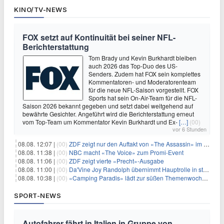
KINO/TV-NEWS
FOX setzt auf Kontinuität bei seiner NFL-
Berichterstattung
Tom Brady und Kevin Burkhardt bleiben
auch 2026 das Top-Duo des US-
Senders. Zudem hat FOX sein komplettes
Kommentatoren- und Moderatorenteam
für die neue NFL-Saison vorgestellt. FOX
Sports hat sein On-Air-Team für die NFL-
Saison 2026 bekannt gegeben und setzt dabei weitgehend auf
bewährte Gesichter. Angeführt wird die Berichterstattung erneut
vom Top-Team um Kommentator Kevin Burkhardt und Ex-
[…]
(00)
vor 6 Stunden
08.08. 12:07 |
(00)
ZDF zeigt nur den Auftakt von «The Assassin» im Fernsehen
08.08. 11:38 |
(00)
NBC macht «The Voice» zum Promi-Event
08.08. 11:06 |
(00)
ZDF zeigt vierte «Precht»-Ausgabe
08.08. 11:00 |
(00)
Da'Vine Joy Randolph übernimmt Hauptrolle in starbesetzter schwarzer Komödie
08.08. 10:38 |
(00)
«Camping Paradis» lädt zur süßen Themenwoche ein
SPORT-NEWS
Autofahrer fährt in Italien in Gruppe von