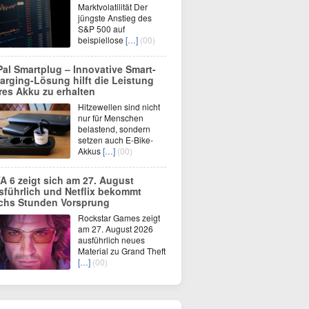
Marktvolatilität Der
jüngste Anstieg des
S&P 500 auf
beispiellose
[…]
(00)
Pal Smartplug – Innovative Smart-
arging-Lösung hilft die Leistung
res Akku zu erhalten
Hitzewellen sind nicht
nur für Menschen
belastend, sondern
setzen auch E-Bike-
Akkus
[…]
(00)
A 6 zeigt sich am 27. August
sführlich und Netflix bekommt
chs Stunden Vorsprung
Rockstar Games zeigt
am 27. August 2026
ausführlich neues
Material zu Grand Theft
[…]
(00)