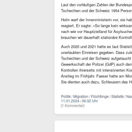
Laut den vorläufigen Zahlen der Bundesp
Tschechien und der Schweiz 1954 Personen
Holm warf der Innenministerin vor, sie ha
reagiert. Er sagte: «So lange kein wirk
nach wie vor Hauptzielland für Asylsuche
brauchen wir dauerhaft stationäre Kontro
Auch 2020 und 2021 hatte es laut Statist
unerlaubten Einreisen gegeben. Dass zul
Tschechien und der Schweiz aufgetaucht
Gewerkschaft der Polizei (GdP) auch da
Kontrollen ihrerseits mit intensivierten K
Anstieg im Frühjahr. Faeser hatte am Mo
Sie dienten auch dazu, Schleusern das H
Politik / Migration / Flüchtlinge / Statistik 
11.01.2024
·
06:32 Uhr
[1 Kommentar]