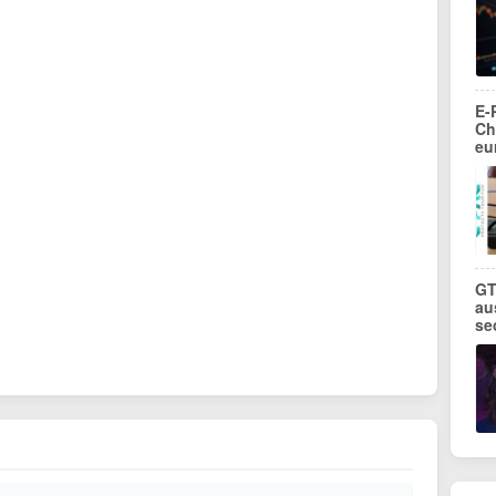
E-
Ch
eu
GT
au
se