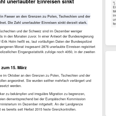
hl unerlaubter Einreisen sinkt
"[
Ei
Mo
in
in Faeser an den Grenzen zu Polen, Tschechien und der
u
et. Die Zahl unerlaubter Einreisen sinkt derzeit stark.
fe
 Tschechien und der Schweiz sind im Dezember weniger
als in den Monaten zuvor. In einer Antwort der Bundesregierung
-Erik Holm heißt es, laut vorläufigen Daten der Bundespolizei
gangenen Monat insgesamt 2876 unerlaubte Einreisen registriert
lizeilichen Eingangsstatistik zufolge noch 4050, in der zweiten
 zum 15. März
te im Oktober an den Grenzen zu Polen, Tschechien und der
llen angeordnet. Sie wurden seither mehrfach verlängert und
esetzt werden.
ker zu bekämpfen und irreguläre Migration zu begrenzen,
 seien dementsprechend bei der Europäischen Kommission
nministerium im Dezember mitgeteilt. An der Landgrenze
 es bereits seit Herbst 2015 feste Grenzkontrollen.