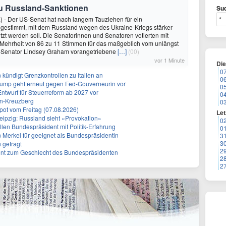
zu Russland-Sanktionen
Suc
) - Der US-Senat hat nach langem Tauziehen für ein
 gestimmt, mit dem Russland wegen des Ukraine-Kriegs stärker
tzt werden soll. Die Senatorinnen und Senatoren votierten mit
 Mehrheit von 86 zu 11 Stimmen für das maßgeblich vom unlängst
Senator Lindsey Graham vorangetriebene
[…]
(00)
vor 1 Minute
Di
0
ündigt Grenzkontrollen zu Italien an
0
rump geht erneut gegen Fed-Gouverneurin vor
0
Entwurf für Steuerreform ab 2027 vor
0
in-Kreuzberg
0
ot vom Freitag (07.08.2026)
Let
eipzig: Russland sieht «Provokation»
0
len Bundespräsident mit Politik-Erfahrung
0
n Merkel für geeignet als Bundespräsidentin
3
3
 gefragt
2
erent zum Geschlecht des Bundespräsidenten
2
2