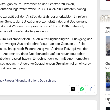
olizei gab es im Dezember an den Grenzen zu Polen,
fahndungstreffer, wobei in 338 Fällen ein Haftbefehl vorlag.
be zu spät auf den Anstieg der Zahl der unerlaubten Einreisen
samer Schutz der EU-Außengrenzen stattfindet und Deutschland
nde und Wirtschaftsmigranten aus sicheren Drittstaaten ist,
Ne
llen an all unseren Außengrenzen.»
Je
ik im Dezember einen - auch witterungsbedingten - Rückgang der
etzt weniger Ausländer ohne Visum an den Grenzen zu Polen,
 sind, hängt nach Einschätzung von Andreas Roßkopf von der
mit zusammen, dass Nachbarländer auf die neuen deutschen
ontrollen reagiert haben. Er rechnet dennoch mit einem erneuten
ntag gesagt: «Unsere vorübergehenden Grenzkontrollen wirken.»
Go
de
andwerk zu legen.
/ Nancy Faeser / Grenzkontrollen / Deutschland
Op
Ert