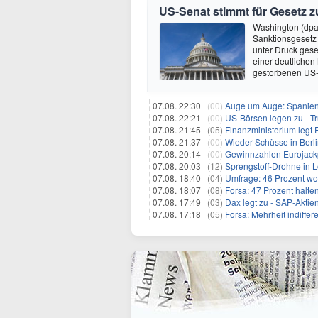
US-Senat stimmt für Gesetz 
Washington (dpa
Sanktionsgesetz
unter Druck gese
einer deutlichen
gestorbenen US-
07.08. 22:30 |
(00)
Auge um Auge: Spanien k
07.08. 22:21 |
(00)
US-Börsen legen zu - T
07.08. 21:45 |
(05)
Finanzministerium legt 
07.08. 21:37 |
(00)
Wieder Schüsse in Berl
07.08. 20:14 |
(00)
Gewinnzahlen Eurojackp
07.08. 20:03 |
(12)
Sprengstoff-Drohne in L
07.08. 18:40 |
(04)
Umfrage: 46 Prozent wol
07.08. 18:07 |
(08)
Forsa: 47 Prozent halte
07.08. 17:49 |
(03)
Dax legt zu - SAP-Aktien
07.08. 17:18 |
(05)
Forsa: Mehrheit indiff