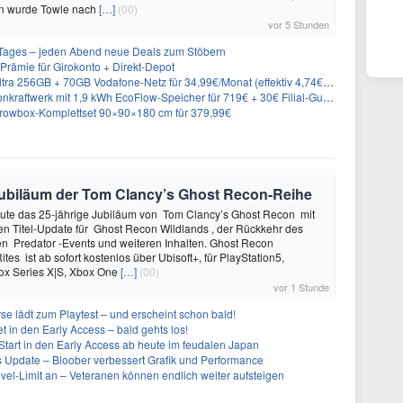
n wurde Towle nach
[…]
(00)
vor 5 Stunden
ages – jeden Abend neue Deals zum Stöbern
rämie für Girokonto + Direkt-Depot
 256GB + 70GB Vodafone-Netz für 34,99€/Monat (effektiv 4,74€/Monat)
aftwerk mit 1,9 kWh EcoFlow-Speicher für 719€ + 30€ Filial-Gutschein
rowbox-Komplettset 90×90×180 cm für 379,99€
e Jubiläum der Tom Clancy’s Ghost Recon-Reihe
heute das 25-jährige Jubiläum von Tom Clancy’s Ghost Recon mit
n Titel-Update für Ghost Recon Wildlands , der Rückkehr des
en Predator -Events und weiteren Inhalten. Ghost Recon
ites ist ab sofort kostenlos über Ubisoft+, für PlayStation5,
box Series X|S, Xbox One
[…]
(00)
vor 1 Stunde
se lädt zum Playtest – und erscheint schon bald!
t in den Early Access – bald gehts los!
Start in den Early Access ab heute im feudalen Japan
ues Update – Bloober verbessert Grafik und Performance
evel-Limit an – Veteranen können endlich weiter aufsteigen