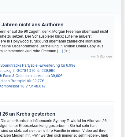
 Jahren nicht ans Aufhören
enn er auf die 90 zugeht, denkt Morgan Freeman überhaupt nicht
Ruhe zu setzen. Der Schauspieler blickt auf eine äußerst
riere in Hollywood zurück und übernahm zahlreiche ikonische
 seine Oscar-prämierte Darstellung in 'Million Dollar Baby' aus
 Im kommenden Juni wird Freeman
[…]
(01)
vor 5 Stunden
n-Soundtracks Partyspiel-Erweiterung für 6,99€
 Kontaktgrill GC784D10 für 239,99€
rth Face & Columbia Jacken ab 39,60€
ition Brettspiel für 22,77€
ompressor 18 V für 48,61€
t 26 an Krebs gestorben
 Die amerikanische Influencerin Sydney Towle ist im Alter von 26
lgen einer Krebserkrankung gestorben. «Sie hat sehr hart
sind so stolz auf sie», teilte ihre Familie in einem Video auf ihren
sozialen Medien mit. «Wir werden dich immer so sehr lieben», hieß