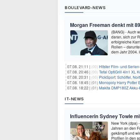
BOULEVARD-NEWS
Morgan Freeman denkt mit 89
(BANG) - Auch w
daran, sich zur 
erfolgreiche Kar
Rollen – darunter
dem Jahr 2004.
07.08. 21:11 |
(00)
Hitster Film- und Serie
07.08. 20:46 |
(00)
Tefal OptiGrill 4in1 XL
07.08. 20:31 |
(00)
PickSport: Schöffel, No
07.08. 18:45 |
(01)
Monopoly Harry Potter Ed
07.08. 18:22 |
(01)
Makita DMP180Z Akku-K
IT-NEWS
Influencerin Sydney Towle mi
New York (dpa) -
Jahren an den Fo
gekämpft und wir 
Profilen in den 