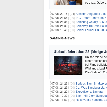
es dazu. Gebore
07.08. 22:15 |
(04)
Amazon-Angebote des T
07.08. 21:55 |
(00)
ING Dream-Team: 300€ P
07.08. 21:35 |
(00)
Samsung Galaxy S26 Ultra
07.08. 21:33 |
(00)
Solarway 1000Wp Balkonkr
07.08. 19:45 |
(00)
Spider Farmer G3000 G
GAMING-NEWS
Ubisoft feiert das 25-jährig
Ubisoft feierte 
einem kostenlose
bei Fans beliebt
Wildlands: Last R
PlayStation4, X
07.08. 21:23 |
(00)
Serious Sam: Shatterver
07.08. 21:23 |
(00)
Car Was Simulator starte
07.08. 21:22 |
(00)
Expeditions: Samurai – 
07.08. 19:30 |
(00)
Silent Hill 2 erhält ne
07.08. 18:59 |
(00)
Helldivers 2 hebt das L