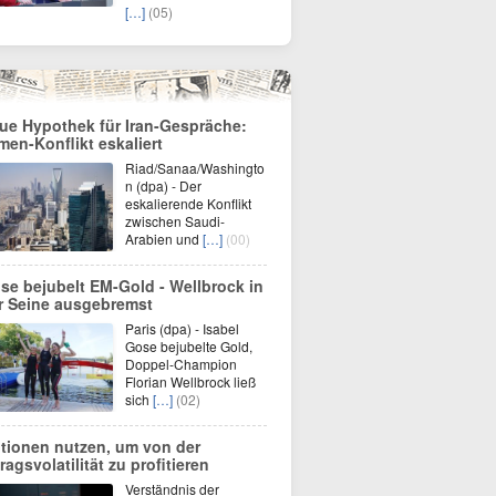
[…]
(05)
ue Hypothek für Iran-Gespräche:
men-Konflikt eskaliert
Riad/Sanaa/Washingto
n (dpa) - Der
eskalierende Konflikt
zwischen Saudi-
Arabien und
[…]
(00)
se bejubelt EM-Gold - Wellbrock in
r Seine ausgebremst
Paris (dpa) - Isabel
Gose bejubelte Gold,
Doppel-Champion
Florian Wellbrock ließ
sich
[…]
(02)
tionen nutzen, um von der
ragsvolatilität zu profitieren
Verständnis der