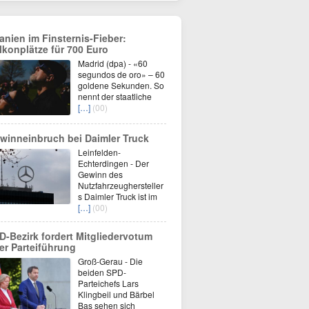
anien im Finsternis-Fieber:
lkonplätze für 700 Euro
Madrid (dpa) - «60
segundos de oro» – 60
goldene Sekunden. So
nennt der staatliche
[…]
(00)
winneinbruch bei Daimler Truck
Leinfelden-
Echterdingen - Der
Gewinn des
Nutzfahrzeughersteller
s Daimler Truck ist im
[…]
(00)
D-Bezirk fordert Mitgliedervotum
er Parteiführung
Groß-Gerau - Die
beiden SPD-
Parteichefs Lars
Klingbeil und Bärbel
Bas sehen sich