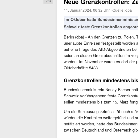
Neue Grenzkontrollen: Za
11. Januar 2024, 06:32 Uhr
·
Quelle:
dpa
Im Oktober hatte Bundesinnenminister
Schweiz feste Grenzkontrollen angeordn
Berlin (dpa) - An den Grenzen zu Polen,
unerlaubte Einreisen festgestellt worden 
auf eine Frage des AfD-Abgeordneten Leif
seien an diesen Grenzabschnitten im ver
worden. Im November waren es dort der po
Oktoberhälfte 5488.
Grenzkontrollen mindestens bis
Bundesinnenministerin Nancy Faeser hat
Schweiz vorübergehend feste Grenzkontro
sollen mindestens bis zum 15. März fortg
Um die Schleusungskriminalität noch stär
würden die Kontrollen weitergeführt und
notifiziert worden, hatte das Bundesinne
zwischen Deutschland und Österreich gibt