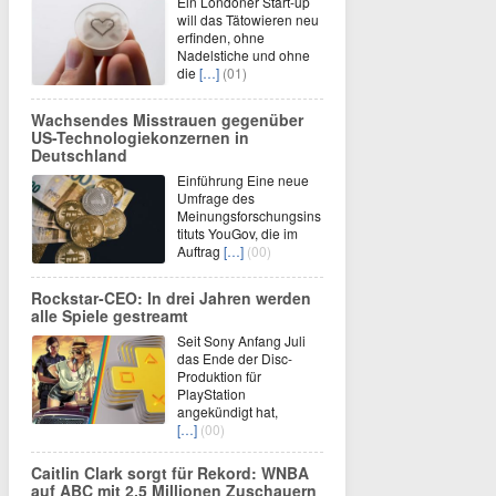
Ein Londoner Start-up
will das Tätowieren neu
erfinden, ohne
Nadelstiche und ohne
die
[…]
(01)
Wachsendes Misstrauen gegenüber
US-Technologiekonzernen in
Deutschland
Einführung Eine neue
Umfrage des
Meinungsforschungsins
tituts YouGov, die im
Auftrag
[…]
(00)
Rockstar-CEO: In drei Jahren werden
alle Spiele gestreamt
Seit Sony Anfang Juli
das Ende der Disc-
Produktion für
PlayStation
angekündigt hat,
[…]
(00)
Caitlin Clark sorgt für Rekord: WNBA
auf ABC mit 2,5 Millionen Zuschauern