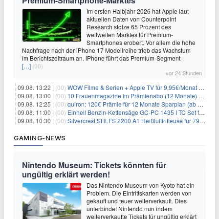
Premium-Smartphone-Marktes
Im ersten Halbjahr 2026 hat Apple laut
aktuellen Daten von Counterpoint
Research stolze 65 Prozent des
weltweiten Marktes für Premium-
Smartphones erobert. Vor allem die hohe
Nachfrage nach der iPhone 17 Modellreihe trieb das Wachstum
im Berichtszeitraum an. iPhone führt das Premium-Segment
[…]
(00)
vor 24 Stunden
09.08. 13:22 |
(00)
WOW Filme & Serien + Apple TV für 9,95€/Monat // Alles von WOW (Filme, Serien, Live-Sport) für 34,97€/Monat
09.08. 13:00 |
(00)
10 Frauenmagazine im Prämienabo (12 Monate) mit Prämien bis zu 225€
09.08. 12:25 |
(00)
quiron: 120€ Prämie für 12 Monate Sparplan (ab 100€/Monat)
09.08. 11:00 |
(00)
Einhell Benzin-Kettensäge GC-PC 1435 I TC Set für 99,99€
09.08. 10:30 |
(00)
Silvercrest SHLFS 2200 A1 Heißluftfritteuse für 79,99€ – Grill & Räucherfunktion
GAMING-NEWS
Nintendo Museum: Tickets könnten für
ungültig erklärt werden!
Das Nintendo Museum von Kyoto hat ein
Problem. Die Eintrittskarten werden von
gekauft und teuer weiterverkauft. Dies
unterbindet Nintendo nun indem
weiterverkaufte Tickets für ungültig erklärt