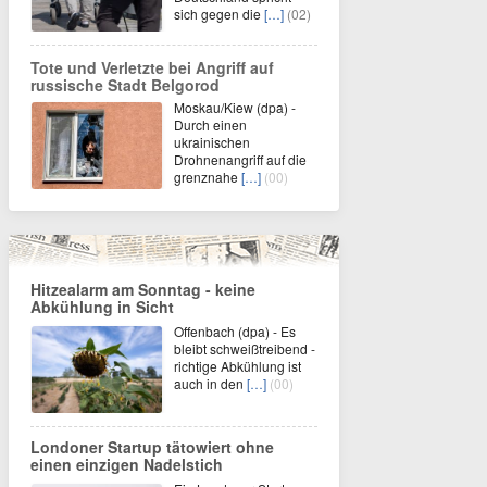
sich gegen die
[…]
(02)
Tote und Verletzte bei Angriff auf
russische Stadt Belgorod
Moskau/Kiew (dpa) -
Durch einen
ukrainischen
Drohnenangriff auf die
grenznahe
[…]
(00)
Hitzealarm am Sonntag - keine
Abkühlung in Sicht
Offenbach (dpa) - Es
bleibt schweißtreibend -
richtige Abkühlung ist
auch in den
[…]
(00)
Londoner Startup tätowiert ohne
einen einzigen Nadelstich