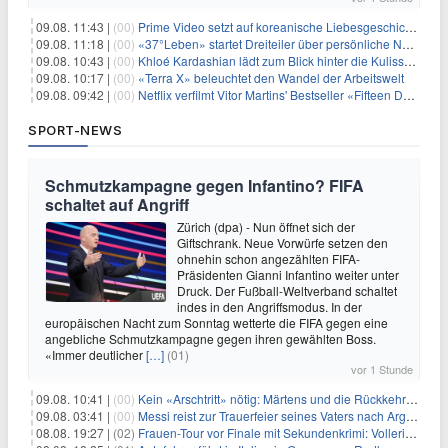
09.08. 11:43 |
(00)
Prime Video setzt auf koreanische Liebesgeschichte
09.08. 11:18 |
(00)
«37°Leben» startet Dreiteiler über persönliche Neuanfänge
09.08. 10:43 |
(00)
Khloé Kardashian lädt zum Blick hinter die Kulissen ihres Freundeskreises
09.08. 10:17 |
(00)
«Terra X» beleuchtet den Wandel der Arbeitswelt
09.08. 09:42 |
(00)
Netflix verfilmt Vitor Martins' Bestseller «Fifteen Days»
SPORT-NEWS
Schmutzkampagne gegen Infantino? FIFA
schaltet auf Angriff
Zürich (dpa) - Nun öffnet sich der
Giftschrank. Neue Vorwürfe setzen den
ohnehin schon angezählten FIFA-
Präsidenten Gianni Infantino weiter unter
Druck. Der Fußball-Weltverband schaltet
indes in den Angriffsmodus. In der
europäischen Nacht zum Sonntag wetterte die FIFA gegen eine
angebliche Schmutzkampagne gegen ihren gewählten Boss.
«Immer deutlicher
[…]
(01)
vor 1 Stunde
09.08. 10:41 |
(00)
Kein «Arschtritt» nötig: Märtens und die Rückkehr nach Paris
09.08. 03:41 |
(00)
Messi reist zur Trauerfeier seines Vaters nach Argentinien
08.08. 19:27 |
(02)
Frauen-Tour vor Finale mit Sekundenkrimi: Vollering in Gelb