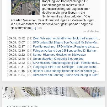
Kopplung von Bonuszahlungen für
Bahnmanager an konkrete Ziele
grundsätzlich begrüßt, zugleich aber
deutlich mehr Investitionen in die
Schieneninfrastruktur gefordert. "Klar
erwarten Menschen, dass Bonuszahlungen an Zielerreichungen
wie ein verlässlicher Personenverkehr geknüpft sind", sagte die
stellvertretende
[…]
(00)
vor 4 Minuten
09.08. 13:12 |
(01)
Zwei Tote nach mutmaßlichem Motorradrennen in Köln
09.08. 13:07 |
(00)
SPD unterstützt Bilgers Boni-Vorstoß für Bahn-Manager
09.08. 12:37 |
(00)
Familiennachzug: SPD kritisiert Regelung als zu streng
09.08. 12:30 |
(04)
Fahrgastverband begrüßt Bonuspläne für Bahnmanager
09.08. 12:22 |
(01)
Sonne, Hitze und Gewitter im Südwesten
09.08. 12:18 |
(01)
Union attackiert Klingbeils Steuerpläne
09.08. 12:12 |
(02)
SPD kritisiert Härtefallregelung beim Familiennachzug als zu streng
09.08. 11:51 |
(06)
Fußgänger stirbt nach Schlägen - Fahnder suchen Autofahrer
09.08. 11:45 |
(01)
Berliner Linke kündigt Bekenntnis zum Kampf gegen Antisemitismus an
09.08. 11:24 |
(00)
Hitzealarm am Sonntag - keine Abkühlung in Sicht