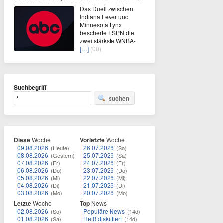
Das Duell zwischen
Indiana Fever und
Minnesota Lynx
bescherte ESPN die
zweitstärkste WNBA-
[…]
(00)
Suchbegriff
suchen
Diese
Woche
Vorletzte
Woche
09.08.2026
26.07.2026
(Heute)
(So)
08.08.2026
25.07.2026
(Gestern)
(Sa)
07.08.2026
24.07.2026
(Fr)
(Fr)
06.08.2026
23.07.2026
(Do)
(Do)
05.08.2026
22.07.2026
(Mi)
(Mi)
04.08.2026
21.07.2026
(Di)
(Di)
03.08.2026
20.07.2026
(Mo)
(Mo)
Letzte
Woche
Top
News
02.08.2026
Populäre News
(So)
(14d)
01.08.2026
Heiß diskutiert
(Sa)
(14d)