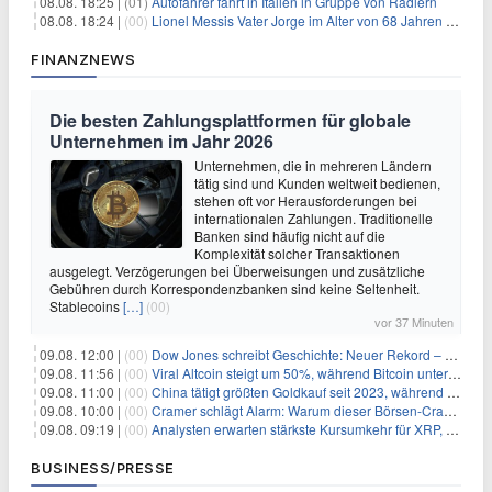
08.08. 18:25 |
(01)
Autofahrer fährt in Italien in Gruppe von Radlern
08.08. 18:24 |
(00)
Lionel Messis Vater Jorge im Alter von 68 Jahren gestorben
FINANZNEWS
Die besten Zahlungsplattformen für globale
Unternehmen im Jahr 2026
Unternehmen, die in mehreren Ländern
tätig sind und Kunden weltweit bedienen,
stehen oft vor Herausforderungen bei
internationalen Zahlungen. Traditionelle
Banken sind häufig nicht auf die
Komplexität solcher Transaktionen
ausgelegt. Verzögerungen bei Überweisungen und zusätzliche
Gebühren durch Korrespondenzbanken sind keine Seltenheit.
Stablecoins
[…]
(00)
vor 37 Minuten
09.08. 12:00 |
(00)
Dow Jones schreibt Geschichte: Neuer Rekord – und Amazon knackt die nächste Billionen-Marke
09.08. 11:56 |
(00)
Viral Altcoin steigt um 50%, während Bitcoin unter $65.000 fällt
09.08. 11:00 |
(00)
China tätigt größten Goldkauf seit 2023, während Goldpreis um 8% steigt
09.08. 10:00 |
(00)
Cramer schlägt Alarm: Warum dieser Börsen-Crash die beste Einstiegschance seit Monaten ist
09.08. 09:19 |
(00)
Analysten erwarten stärkste Kursumkehr für XRP, während Polymarket skeptisch bleibt
BUSINESS/PRESSE