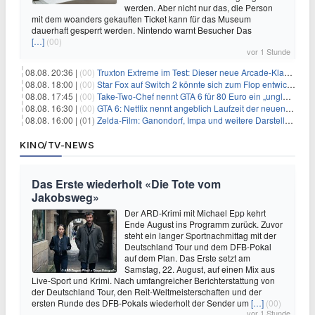
werden. Aber nicht nur das, die Person
mit dem woanders gekauften Ticket kann für das Museum
dauerhaft gesperrt werden. Nintendo warnt Besucher Das
[…]
(00)
vor 1 Stunde
08.08. 20:36 |
(00)
Truxton Extreme im Test: Dieser neue Arcade-Klassiker verzeiht dir gar nichts
08.08. 18:00 |
(00)
Star Fox auf Switch 2 könnte sich zum Flop entwickeln
08.08. 17:45 |
(00)
Take-Two-Chef nennt GTA 6 für 80 Euro ein „unglaubliches Schnäppchen“
08.08. 16:30 |
(00)
GTA 6: Netflix nennt angeblich Laufzeit der neuen Gameplay-Präsentation
08.08. 16:00 |
(01)
Zelda-Film: Ganondorf, Impa und weitere Darsteller sollen feststehen
KINO/TV-NEWS
Das Erste wiederholt «Die Tote vom
Jakobsweg»
Der ARD-Krimi mit Michael Epp kehrt
Ende August ins Programm zurück. Zuvor
steht ein langer Sportnachmittag mit der
Deutschland Tour und dem DFB-Pokal
auf dem Plan. Das Erste setzt am
Samstag, 22. August, auf einen Mix aus
Live-Sport und Krimi. Nach umfangreicher Berichterstattung von
der Deutschland Tour, den Reit-Weltmeisterschaften und der
ersten Runde des DFB-Pokals wiederholt der Sender um
[…]
(00)
vor 1 Stunde