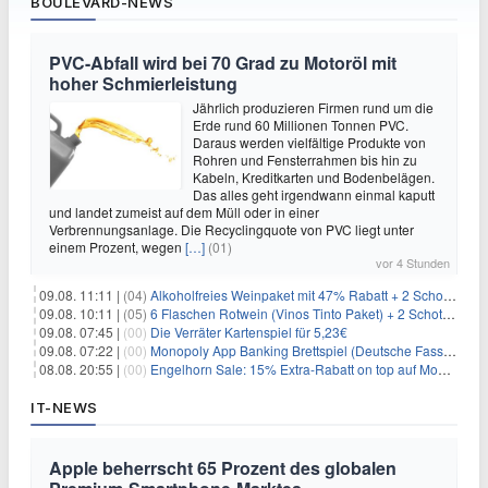
BOULEVARD-NEWS
PVC-Abfall wird bei 70 Grad zu Motoröl mit
hoher Schmierleistung
Jährlich produzieren Firmen rund um die
Erde rund 60 Millionen Tonnen PVC.
Daraus werden vielfältige Produkte von
Rohren und Fensterrahmen bis hin zu
Kabeln, Kreditkarten und Bodenbelägen.
Das alles geht irgendwann einmal kaputt
und landet zumeist auf dem Müll oder in einer
Verbrennungsanlage. Die Recyclingquote von PVC liegt unter
einem Prozent, wegen
[…]
(01)
vor 4 Stunden
09.08. 11:11 |
(04)
Alkoholfreies Weinpaket mit 47% Rabatt + 2 Schott Zwiesel Gläser GRATIS für 29,99€
09.08. 10:11 |
(05)
6 Flaschen Rotwein (Vinos Tinto Paket) + 2 Schott Zwiesel Gläser für 25,99€ inkl. Versand
09.08. 07:45 |
(00)
Die Verräter Kartenspiel für 5,23€
09.08. 07:22 |
(00)
Monopoly App Banking Brettspiel (Deutsche Fassung) für 9,84€
08.08. 20:55 |
(00)
Engelhorn Sale: 15% Extra-Rabatt on top auf Mode- und Sport-Artikel
IT-NEWS
Apple beherrscht 65 Prozent des globalen