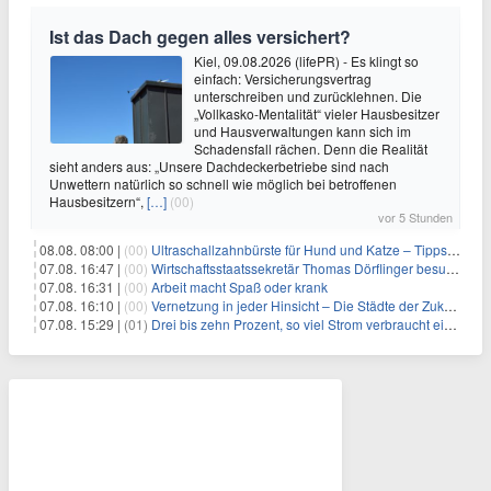
Ist das Dach gegen alles versichert?
Kiel, 09.08.2026 (lifePR) - Es klingt so
einfach: Versicherungsvertrag
unterschreiben und zurücklehnen. Die
„Vollkasko-Mentalität“ vieler Hausbesitzer
und Hausverwaltungen kann sich im
Schadensfall rächen. Denn die Realität
sieht anders aus: „Unsere Dachdeckerbetriebe sind nach
Unwettern natürlich so schnell wie möglich bei betroffenen
Hausbesitzern“,
[…]
(00)
vor 5 Stunden
08.08. 08:00 |
(00)
Ultraschallzahnbürste für Hund und Katze – Tipps zur erfolgreichen Eingewöhnung
07.08. 16:47 |
(00)
Wirtschaftsstaatssekretär Thomas Dörflinger besucht Handwerksbetrieb im Kammerbezirk Freiburg
07.08. 16:31 |
(00)
Arbeit macht Spaß oder krank
07.08. 16:10 |
(00)
Vernetzung in jeder Hinsicht – Die Städte der Zukunft sind grün-blau
07.08. 15:29 |
(01)
Drei bis zehn Prozent, so viel Strom verbraucht ein Aufzug im Gebäude