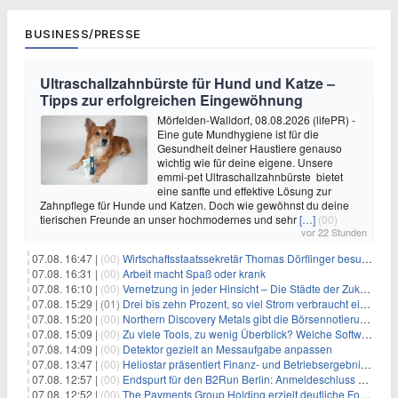
BUSINESS/PRESSE
Ultraschallzahnbürste für Hund und Katze –
Tipps zur erfolgreichen Eingewöhnung
Mörfelden-Walldorf, 08.08.2026 (lifePR) -
Eine gute Mundhygiene ist für die
Gesundheit deiner Haustiere genauso
wichtig wie für deine eigene. Unsere
emmi-pet Ultraschallzahnbürste bietet
eine sanfte und effektive Lösung zur
Zahnpflege für Hunde und Katzen. Doch wie gewöhnst du deine
tierischen Freunde an unser hochmodernes und sehr
[…]
(00)
vor 22 Stunden
07.08. 16:47 |
(00)
Wirtschaftsstaatssekretär Thomas Dörflinger besucht Handwerksbetrieb im Kammerbezirk Freiburg
07.08. 16:31 |
(00)
Arbeit macht Spaß oder krank
07.08. 16:10 |
(00)
Vernetzung in jeder Hinsicht – Die Städte der Zukunft sind grün-blau
07.08. 15:29 |
(01)
Drei bis zehn Prozent, so viel Strom verbraucht ein Aufzug im Gebäude
07.08. 15:20 |
(00)
Northern Discovery Metals gibt die Börsennotierung an der Frankfurter Wertpapierbörse bekannt
07.08. 15:09 |
(00)
Zu viele Tools, zu wenig Überblick? Welche Software IT-Dienstleister wirklich brauchen
07.08. 14:09 |
(00)
Detektor gezielt an Messaufgabe anpassen
07.08. 13:47 |
(00)
Heliostar präsentiert Finanz- und Betriebsergebnis für das zweite Quartal 2026 mit Goldproduktion und Barreserven in Rekordhöhe
07.08. 12:57 |
(00)
Endspurt für den B2Run Berlin: Anmeldeschluss am 26. August
07.08. 12:52 |
(00)
The Payments Group Holding erzielt deutliche Fortschritte bei ihren AI-Projekten