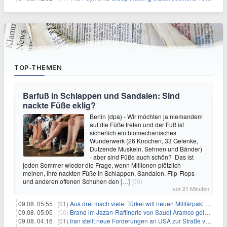
TOP-THEMEN
Barfuß in Schlappen und Sandalen: Sind
nackte Füße eklig?
Berlin (dpa) - Wir möchten ja niemandem
auf die Füße treten und der Fuß ist
sicherlich ein biomechanisches
Wunderwerk (26 Knochen, 33 Gelenke,
Dutzende Muskeln, Sehnen und Bänder)
- aber sind Füße auch schön? Das ist
jeden Sommer wieder die Frage, wenn Millionen plötzlich
meinen, ihre nackten Füße in Schlappen, Sandalen, Flip-Flops
und anderen offenen Schuhen den
[…]
(00)
vor 21 Minuten
09.08. 05:55 |
(01)
Aus drei mach viele: Türkei will neuen Militärpakt erweitern
09.08. 05:05 |
(00)
Brand im Jazan-Raffinerie von Saudi Aramco gelöscht: Auswirkungen auf die Energiemärkte
09.08. 04:16 |
(01)
Iran stellt neue Forderungen an USA zur Straße von Hormus