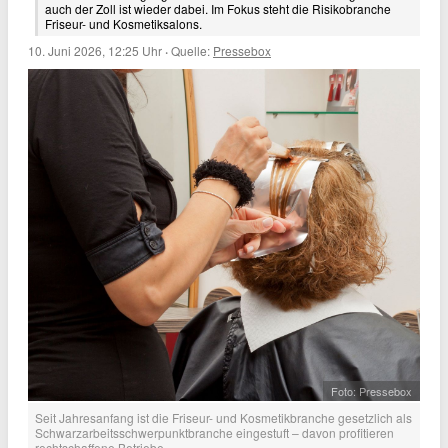
auch der Zoll ist wieder dabei. Im Fokus steht die Risikobranche
Friseur- und Kosmetiksalons.
10. Juni 2026, 12:25 Uhr
·
Quelle:
Pressebox
Foto: Pressebox
Seit Jahresanfang ist die Friseur- und Kosmetikbranche gesetzlich als
Schwarzarbeitsschwerpunktbranche eingestuft – davon profitieren
rechtschaffene Betriebe.