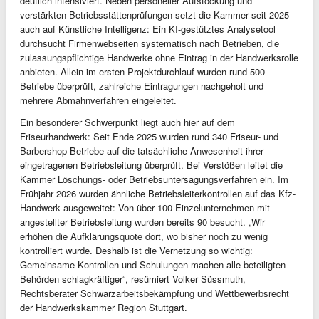
deutlich intensiviert. Neben personeller Aufstockung und
verstärkten Betriebsstättenprüfungen setzt die Kammer seit 2025
auch auf Künstliche Intelligenz: Ein KI-gestütztes Analysetool
durchsucht Firmenwebseiten systematisch nach Betrieben, die
zulassungspflichtige Handwerke ohne Eintrag in der Handwerksrolle
anbieten. Allein im ersten Projektdurchlauf wurden rund 500
Betriebe überprüft, zahlreiche Eintragungen nachgeholt und
mehrere Abmahnverfahren eingeleitet.
Ein besonderer Schwerpunkt liegt auch hier auf dem
Friseurhandwerk: Seit Ende 2025 wurden rund 340 Friseur- und
Barbershop-Betriebe auf die tatsächliche Anwesenheit ihrer
eingetragenen Betriebsleitung überprüft. Bei Verstößen leitet die
Kammer Löschungs- oder Betriebsuntersagungsverfahren ein. Im
Frühjahr 2026 wurden ähnliche Betriebsleiterkontrollen auf das Kfz-
Handwerk ausgeweitet: Von über 100 Einzelunternehmen mit
angestellter Betriebsleitung wurden bereits 90 besucht. „Wir
erhöhen die Aufklärungsquote dort, wo bisher noch zu wenig
kontrolliert wurde. Deshalb ist die Vernetzung so wichtig:
Gemeinsame Kontrollen und Schulungen machen alle beteiligten
Behörden schlagkräftiger“, resümiert Volker Süssmuth,
Rechtsberater Schwarzarbeitsbekämpfung und Wettbewerbsrecht
der Handwerkskammer Region Stuttgart.