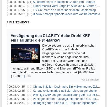
08.08. 18:25 |
(01)
Autofahrer fährt in Italien in Gruppe von Radlern
08.08. 18:24 |
(00)
Lionel Messis Vater Jorge im Alter von 68 Jahren gestorben
08.08. 17:05 |
(00)
LIV Golf steht an einem finanziellen Scheideweg auf der Suche nach neuen Investitionen
08.08. 15:37 |
(06)
Blackout stoppt Apnoetaucher kurz vor Tiefenrekord
FINANZNEWS
Verzögerung des CLARITY Acts: Droht XRP
ein Fall unter die $1-Marke?
Die Verzögerung des US-amerikanischen
CLARITY Acts zum Ende der
vergangenen Handelswoche hat
mehrere Altcoins negativ beeinflusst,
wobei der Kurs von XRP unter den
größeren Kryptowährungen am stärksten
nachgab. Während Bitcoin (BTC) und Ethereum (ETH) am Freitag
ihre Unterstützungsniveaus halten konnten und bei $64.000 bzw.
$1.900
[…]
(00)
vor 32 Minuten
09.08. 04:35 |
(00)
Chinas Inflation lässt nach: Ein willkommenes Zeichen für Investoren angesichts der Folgen des Öl-Schocks
09.08. 02:35 |
(00)
Koreas Aktienmarkt stabilisiert sich, da gehebelte Positionen abgebaut werden
09.08. 01:38 |
(00)
Wichtige XRP Ledger Aktualisierung zielt auf institutionelle Akzeptanz ab
09.08. 01:35 |
(00)
Pentagon fordert Rüstungsunternehmen auf, Produktion angesichts eskalierender globaler Spannungen zu steigern
08.08. 22:54 |
(00)
Betrüger geben sich als EU-Regulierungsbehörden aus, um Krypto-Nutzer nach MiCA-Deadline ins Visier zu nehmen