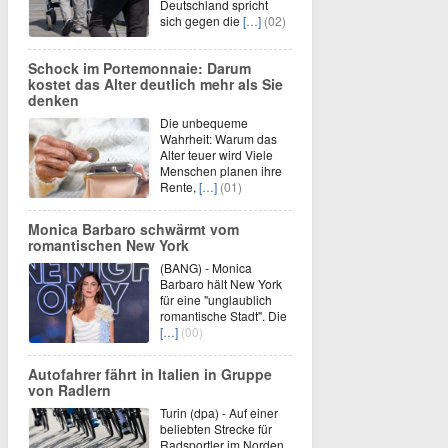
Deutschland spricht
sich gegen die
[…]
(02)
Schock im Portemonnaie: Darum
kostet das Alter deutlich mehr als Sie
denken
Die unbequeme
Wahrheit: Warum das
Alter teuer wird Viele
Menschen planen ihre
Rente,
[…]
(01)
Monica Barbaro schwärmt vom
romantischen New York
(BANG) - Monica
Barbaro hält New York
für eine "unglaublich
romantische Stadt". Die
[…]
(00)
Autofahrer fährt in Italien in Gruppe
von Radlern
Turin (dpa) - Auf einer
beliebten Strecke für
Radsportler im Norden