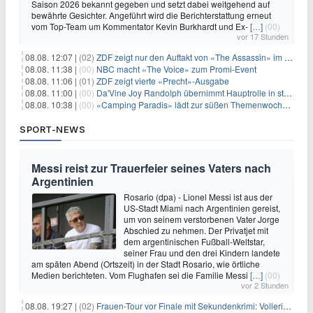
Saison 2026 bekannt gegeben und setzt dabei weitgehend auf
bewährte Gesichter. Angeführt wird die Berichterstattung erneut
vom Top-Team um Kommentator Kevin Burkhardt und Ex-
[…]
(00)
vor 17 Stunden
08.08. 12:07 |
(02)
ZDF zeigt nur den Auftakt von «The Assassin» im Fernsehen
08.08. 11:38 |
(00)
NBC macht «The Voice» zum Promi-Event
08.08. 11:06 |
(01)
ZDF zeigt vierte «Precht»-Ausgabe
08.08. 11:00 |
(00)
Da'Vine Joy Randolph übernimmt Hauptrolle in starbesetzter schwarzer Komödie
08.08. 10:38 |
(00)
«Camping Paradis» lädt zur süßen Themenwoche ein
SPORT-NEWS
Messi reist zur Trauerfeier seines Vaters nach
Argentinien
Rosario (dpa) - Lionel Messi ist aus der
US-Stadt Miami nach Argentinien gereist,
um von seinem verstorbenen Vater Jorge
Abschied zu nehmen. Der Privatjet mit
dem argentinischen Fußball-Weltstar,
seiner Frau und den drei Kindern landete
am späten Abend (Ortszeit) in der Stadt Rosario, wie örtliche
Medien berichteten. Vom Flughafen sei die Familie Messi
[…]
(00)
vor 2 Stunden
08.08. 19:27 |
(02)
Frauen-Tour vor Finale mit Sekundenkrimi: Vollering in Gelb