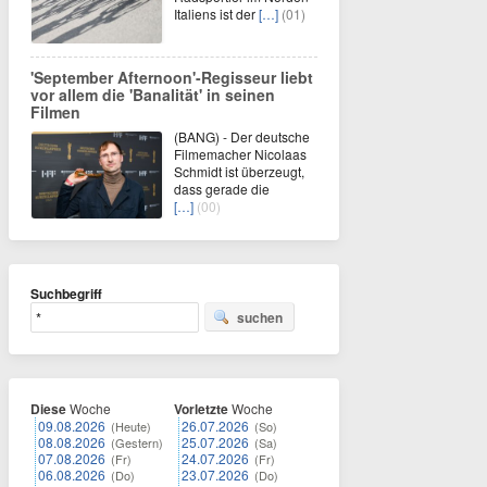
Italiens ist der
[…]
(01)
'September Afternoon'-Regisseur liebt
vor allem die 'Banalität' in seinen
Filmen
(BANG) - Der deutsche
Filmemacher Nicolaas
Schmidt ist überzeugt,
dass gerade die
[…]
(00)
Suchbegriff
suchen
Diese
Woche
Vorletzte
Woche
09.08.2026
26.07.2026
(Heute)
(So)
08.08.2026
25.07.2026
(Gestern)
(Sa)
07.08.2026
24.07.2026
(Fr)
(Fr)
06.08.2026
23.07.2026
(Do)
(Do)