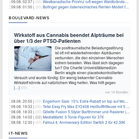
09.08. 02:37 |
(00)
Westkanadische Provinz ruft wegen Waldbränden Notstand aus
09.08. 01:00 |
(00)
Bofinger gegen österreichisches Renten-Modell für Schwerarbeiter
BOULEVARD-NEWS
Wirkstoff aus Cannabis beendet Alpträume bei
über 1/3 der PTSD-Patienten
Die posttraumatische Belastungsstörung
ist oft mit wiederkehrenden Alpträumen
verbunden, die den einzelnen Menschen
extrem belasten. Was lässt sich dagegen
tun? Die Charité Universitätsmedizin
Berlin wagte einen placebokontrollierten
Versuch und wurde fündig: Ein wenig bekannter Cannabis-
Wirkstoff könnte auf natürlichem Weg helfen. Was hilft gegen
[…]
(00)
vor 14 Stunden
08.08. 20:55 |
(00)
Engelhorn Sale: 15% Extra-Rabatt on top auf Mode- und Sport-Artikel
08.08. 19:33 |
(00)
Tefal Easy Fry Max EY2458 Heißluftfritteuse mit 5 Litern für 64,99€
08.08. 18:33 |
(00)
Gillette Fusion 5 Styler Barttrimmer und Rasierer (All in One) für 16€
08.08. 14:02 |
(02)
MediaMarkt: 3 Tonie-Figuren für 37€
08.08. 12:30 |
(00)
Fallout 4: Anniversary Edition Switch 2 für 42,39€
IT-NEWS