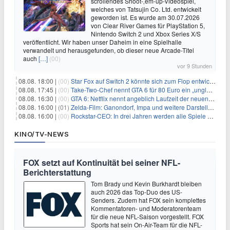
scrollendes Shoot-‚em-up-Videospiel,
welches von Tatsujin Co. Ltd. entwickelt
geworden ist. Es wurde am 30.07.2026
von Clear River Games für PlayStation 5,
Nintendo Switch 2 und Xbox Series X/S
veröffentlicht. Wir haben unser Daheim in eine Spielhalle
verwandelt und herausgefunden, ob dieser neue Arcade-Titel
auch
[…]
(00)
vor 9 Stunden
08.08. 18:00 |
(00)
Star Fox auf Switch 2 könnte sich zum Flop entwickeln
08.08. 17:45 |
(00)
Take-Two-Chef nennt GTA 6 für 80 Euro ein „unglaubliches Schnäppchen“
08.08. 16:30 |
(00)
GTA 6: Netflix nennt angeblich Laufzeit der neuen Gameplay-Präsentation
08.08. 16:00 |
(01)
Zelda-Film: Ganondorf, Impa und weitere Darsteller sollen feststehen
08.08. 16:00 |
(00)
Rockstar-CEO: In drei Jahren werden alle Spiele gestreamt
KINO/TV-NEWS
FOX setzt auf Kontinuität bei seiner NFL-
Berichterstattung
Tom Brady und Kevin Burkhardt bleiben
auch 2026 das Top-Duo des US-
Senders. Zudem hat FOX sein komplettes
Kommentatoren- und Moderatorenteam
für die neue NFL-Saison vorgestellt. FOX
Sports hat sein On-Air-Team für die NFL-