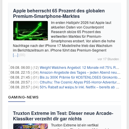
Apple beherrscht 65 Prozent des globalen
Premium-Smartphone-Marktes
Im ersten Halbjahr 2026 hat Apple laut
aktuellen Daten von Counterpoint
Research stolze 65 Prozent des
weltweiten Marktes für Premium-
Smartphones erobert. Vor allem die hohe
Nachfrage nach der iPhone 17 Modellreihe trieb das Wachstum
im Berichtszeitraum an. iPhone führt das Premium-Segment
[…]
(00)
vor 17 Stunden
09.08. 06:00 |
(12)
Weight Watchers Angebot: 12 Monate mit 75% Rabatt ab 6,25€/Monat
08.08. 22:15 |
(04)
Amazon-Angebote des Tages – jeden Abend neue Deals zum Stöbern
08.08. 21:45 |
(01)
Bis zu 300€ Prämie für KOSTENLOSES Girokonto bei der Santander – 50€ schon nach 1 Woche!
08.08. 20:57 |
(00)
Cthulhu: The Cosmic Abyss PS5-Horror-Adventure für 27,99€
08.08. 20:57 |
(04)
50% Rabatt auf waipu.tv inkl. Netflix – bereits ab 9€/Monat (statt 17,99€)
GAMING-NEWS
Truxton Extreme im Test: Dieser neue Arcade-
Klassiker verzeiht dir gar nichts
Truxton Extreme ist ein vertikal