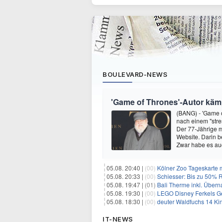
BOULEVARD-NEWS
'Game of Thrones'-Autor kämp
(BANG) - 'Game o
nach einem "stre
Der 77-Jährige m
Website. Darin b
Zwar habe es au
05.08. 20:40 |
(00)
Kölner Zoo Tageskarte m
05.08. 20:33 |
(00)
Schiesser: Bis zu 50% R
05.08. 19:47 |
(01)
Bali Therme inkl. Übern
05.08. 19:30 |
(00)
LEGO Disney Ferkels Ge
05.08. 18:30 |
(00)
deuter Waldfuchs 14 Ki
IT-NEWS