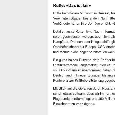
Rutte: «Das ist fair»
Rutte betonte am Mittwoch in Brüssel, h
Vereinigten Staaten bestanden. Nun hätt
Verbündete hätten ihre Beiträge erhöht. «
Details nannte Rutte nicht. Nach Inform
sofort geschlossen werden, aber nicht all
Kampfjets, Drohnen oder Kriegsschiffe g
Oberbefehlshaber für Europa, US-Vierste
und Marine nicht länger bereitstellen wollt
Ein gutes halbes Dutzend Nato-Partner h
Streitkräftemodell angemeldet, hieß es u
soll Großbritannien übernommen haben, w
Deutschland mit neuen Zusagen bislang zu
Konferenz zur Kräftebereitstellung gegeb
Mit Blick auf die Gefahren durch Russla
schon etwas seltsam, dass wir immer noc
Flugstunden entfernt liegt und 350 Milli
Einwohnern zu verteidigen.»