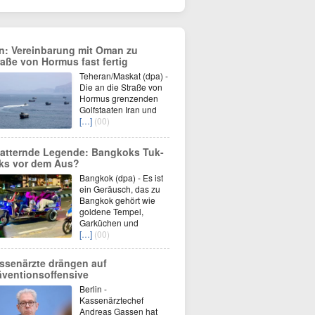
an: Vereinbarung mit Oman zu
raße von Hormus fast fertig
Teheran/Maskat (dpa) -
Die an die Straße von
Hormus grenzenden
Golfstaaten Iran und
[…]
(00)
atternde Legende: Bangkoks Tuk-
ks vor dem Aus?
Bangkok (dpa) - Es ist
ein Geräusch, das zu
Bangkok gehört wie
goldene Tempel,
Garküchen und
[…]
(00)
ssenärzte drängen auf
äventionsoffensive
Berlin -
Kassenärztechef
Andreas Gassen hat