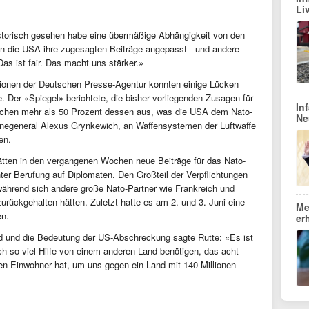
Li
istorisch gesehen habe eine übermäßige Abhängigkeit von den
en die USA ihre zugesagten Beiträge angepasst - und andere
Das ist fair. Das macht uns stärker.»
ationen der Deutschen Presse-Agentur konnten einige Lücken
e. Der «Spiegel» berichtete, die bisher vorliegenden Zusagen für
In
lichen mehr als 50 Prozent dessen aus, was die USA dem Nato-
Ne
rnegeneral Alexus Grynkewich, an Waffensystemen der Luftwaffe
en.
ätten in den vergangenen Wochen neue Beiträge für das Nato-
nter Berufung auf Diplomaten. Den Großteil der Verpflichtungen
ährend sich andere große Nato-Partner wie Frankreich und
rückgehalten hätten. Zuletzt hatte es am 2. und 3. Juni eine
Me
en.
er
nd und die Bedeutung der US-Abschreckung sagte Rutte: «Es ist
h so viel Hilfe von einem anderen Land benötigen, das acht
onen Einwohner hat, um uns gegen ein Land mit 140 Millionen