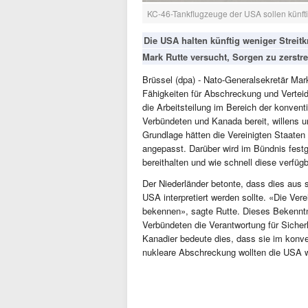
KC-46-Tankflugzeuge der USA sollen künftig 
Die USA halten künftig weniger Streit
Mark Rutte versucht, Sorgen zu zerstr
Brüssel (dpa) - Nato-Generalsekretär Mark
Fähigkeiten für Abschreckung und Vertei
die Arbeitsteilung im Bereich der konvent
Verbündeten und Kanada bereit, willens un
Grundlage hätten die Vereinigten Staat
angepasst. Darüber wird im Bündnis festge
bereithalten und wie schnell diese verfüg
Der Niederländer betonte, dass dies aus 
USA interpretiert werden sollte. «Die Ver
bekennen», sagte Rutte. Dieses Bekenntni
Verbündeten die Verantwortung für Sicherh
Kanadier bedeute dies, dass sie im konven
nukleare Abschreckung wollten die USA wei