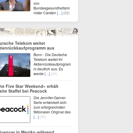
von
Bundesgesundheitsmi
nister Carsten
[…]
(02)
utsche Telekom weitet
tienrückkaufprogramm aus
Bonn - Die Deutsche
Telekom weitet ihr
Aktienrückkaufprogram
m deutlich aus. Es
werde
[…]
(00)
he Five Star Weekend» erhält
eite Staffel bei Peacock
Die Jennifer-Garner-
Serie entwickelt sich
zum erfolgreichsten
fiktionalen Original des
[…]
(00)
fluencer in Mexiko während