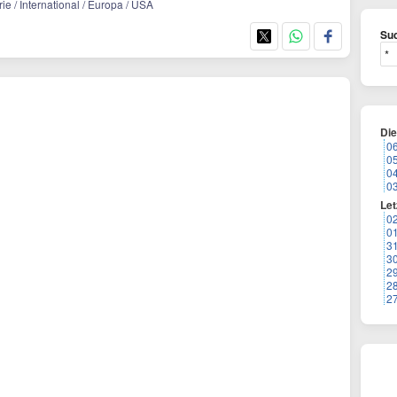
rie / International / Europa / USA
Suc
Di
0
0
0
0
Let
0
0
3
3
2
2
2