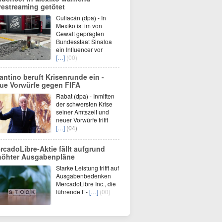
vestreaming getötet
Culiacán (dpa) - In
Mexiko ist im von
Gewalt geprägten
Bundesstaat Sinaloa
ein Influencer vor
[…]
(00)
fantino beruft Krisenrunde ein -
ue Vorwürfe gegen FIFA
Rabat (dpa) - Inmitten
der schwersten Krise
seiner Amtszeit und
neuer Vorwürfe trifft
[…]
(04)
rcadoLibre-Aktie fällt aufgrund
höhter Ausgabenpläne
Starke Leistung trifft auf
Ausgabenbedenken
MercadoLibre Inc., die
führende E-
[…]
(00)