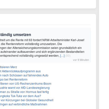
ständig umsetzen
treit um die Rente mit 63 fordert NRW-Arbeitsminister Karl-Josef
die Rentenreform vollständig umzusetzen. Die
gen der Alterssicherungskommission seien grundsätzlich ein
 aufeinander aufbauenden und sich ergänzenden Bestandteilen
 entsprechend vollständig umgesetzt werden,
[…]
(00)
vor 9 Minuten
tisieren Merz
et Aktienrückkaufprogramm aus
en nach Schüssen auf fahrendes Auto
mpo bei Rentenreform
fitieren von US-Rechenzentrums-Boom
strie warnt vor AfD-Landesregierung
Oman zu Straße von Hormus fast fertig
angkoks Tuk-Tuks vor dem Aus?
t vor Kürzungen bei Globaler Gesundheit
 dringen auf verbindliche Maßnahmen