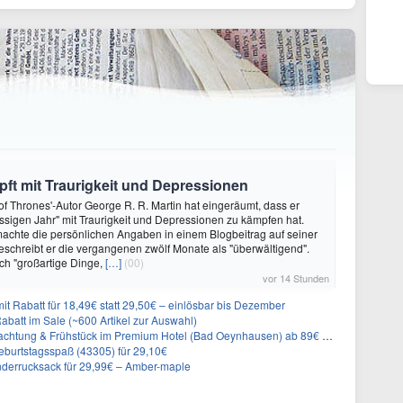
ft mit Traurigkeit und Depressionen
f Thrones'-Autor George R. R. Martin hat eingeräumt, dass er
ssigen Jahr" mit Traurigkeit und Depressionen zu kämpfen hat.
achte die persönlichen Angaben in einem Blogbeitrag auf seiner
eschreibt er die vergangenen zwölf Monate als "überwältigend".
ch "großartige Dinge,
[…]
(00)
vor 14 Stunden
it Rabatt für 18,49€ statt 29,50€ – einlösbar bis Dezember
abatt im Sale (~600 Artikel zur Auswahl)
achtung & Frühstück im Premium Hotel (Bad Oeynhausen) ab 89€ p.P.
burtstagsspaß (43305) für 29,10€
nderrucksack für 29,99€ – Amber-maple