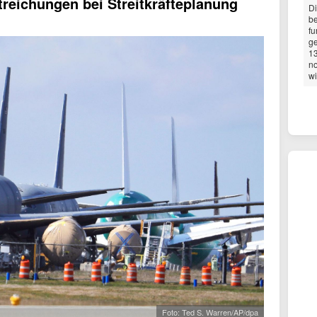
treichungen bei Streitkräfteplanung
Di
be
fu
ge
13
no
wi
Foto: Ted S. Warren/AP/dpa