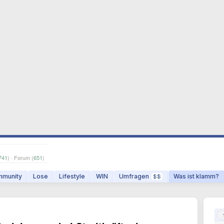
741
) · Forum (
651
)
munity
Lose
Lifestyle
WIN
Umfragen
Was ist klamm?
$$