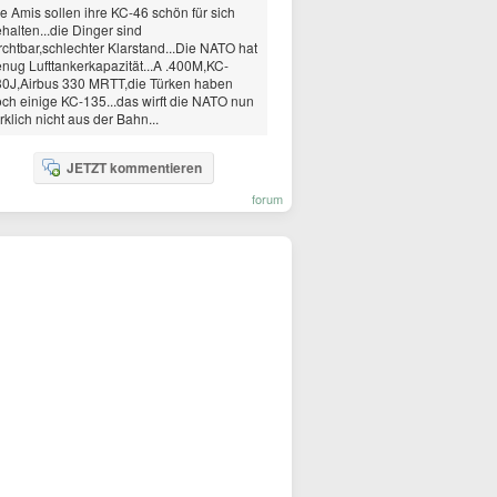
e Amis sollen ihre KC-46 schön für sich
halten...die Dinger sind
rchtbar,schlechter Klarstand...Die NATO hat
nug Lufttankerkapazität...A .400M,KC-
0J,Airbus 330 MRTT,die Türken haben
ch einige KC-135...das wirft die NATO nun
rklich nicht aus der Bahn...
JETZT kommentieren
forum