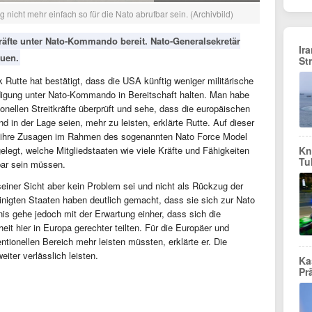
nicht mehr einfach so für die Nato abrufbar sein. (Archivbild)
kräfte unter Nato-Kommando bereit. Nato-Generalsekretär
Ir
euen.
St
 Rutte hat bestätigt, dass die USA künftig weniger militärische
digung unter Nato-Kommando in Bereitschaft halten. Man habe
ionellen Streitkräfte überprüft und sehe, dass die europäischen
d in der Lage seien, mehr zu leisten, erklärte Rutte. Auf dieser
en ihre Zusagen im Rahmen des sogenannten Nato Force Model
legt, welche Mitgliedstaaten wie viele Kräfte und Fähigkeiten
Kn
Tu
bar sein müssen.
seiner Sicht aber kein Problem sei und nicht als Rückzug der
einigten Staaten haben deutlich gemacht, dass sie sich zur Nato
s gehe jedoch mit der Erwartung einher, dass sich die
eit hier in Europa gerechter teilten. Für die Europäer und
tionellen Bereich mehr leisten müssten, erklärte er. Die
ter verlässlich leisten.
Ka
Pr