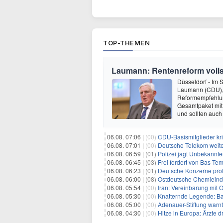
TOP-THEMEN
Laumann: Rentenreform voll
Düsseldorf - Im S
Laumann (CDU), 
Reformempfehlun
Gesamtpaket mit
und sollten auch
06.08. 07:06 |
(00)
CDU-Basismitglieder kri
06.08. 07:01 |
(00)
Deutsche Telekom weit
06.08. 06:59 |
(01)
Polizei jagt Unbekannt
06.08. 06:45 |
(03)
Frei fordert von Bas Te
06.08. 06:23 |
(01)
Deutsche Konzerne pro
06.08. 06:00 |
(08)
Ostdeutsche Chemieindu
06.08. 05:54 |
(00)
Iran: Vereinbarung mit 
06.08. 05:30 |
(00)
Knatternde Legende: B
06.08. 05:00 |
(00)
Adenauer-Stiftung warn
06.08. 04:30 |
(00)
Hitze in Europa: Ärzte