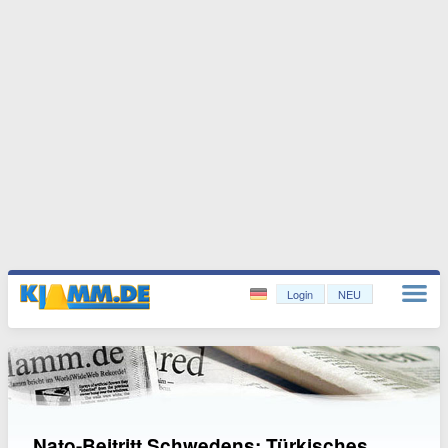
Login
NEU
Nato-Beitritt Schwedens: Türkisches