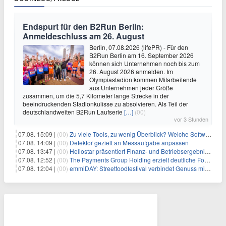
Endspurt für den B2Run Berlin:
Anmeldeschluss am 26. August
Berlin, 07.08.2026 (lifePR) - Für den
B2Run Berlin am 16. September 2026
können sich Unternehmen noch bis zum
26. August 2026 anmelden. Im
Olympiastadion kommen Mitarbeitende
aus Unternehmen jeder Größe
zusammen, um die 5,7 Kilometer lange Strecke in der
beeindruckenden Stadionkulisse zu absolvieren. Als Teil der
deutschlandweiten B2Run Laufserie
[…]
(00)
vor 3 Stunden
07.08. 15:09 |
(00)
Zu viele Tools, zu wenig Überblick? Welche Software IT-Dienstleister wirklich brauchen
07.08. 14:09 |
(00)
Detektor gezielt an Messaufgabe anpassen
07.08. 13:47 |
(00)
Heliostar präsentiert Finanz- und Betriebsergebnis für das zweite Quartal 2026 mit Goldproduktion und Barreserven in Rekordhöhe
07.08. 12:52 |
(00)
The Payments Group Holding erzielt deutliche Fortschritte bei ihren AI-Projekten
07.08. 12:04 |
(00)
emmiDAY: Streetfoodfestival verbindet Genuss mit Engagement gegen Brustkrebs