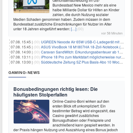
Gerichtsentscheidung im US-
Bundesstaat New Mexico mehr als eine
halbe Milliarde Dollar für Hilfen an Kinder
zahlen, die durch Nutzung sozialer
Medien Schaden genommen haben. Zudem müssen in dem
Bundesstaat zusätzliche Einschränkungen für Nutzer im Alter
unter 18 Jahren eingeführt werden:
[…]
(00)
vor 58 Minuten
07.08. 15:45 |
(00)
UGREEN Nexode Air 65W USB-C-Ladegerät mit GaN-Technik für 24,99€
07.08. 15:45 |
(00)
ASUS VivoBook 18 M1807HA 18-Zoll-Notebook (Ryzen 7, 16GB) für 734,57€
07.08. 14:00 |
(00)
Caravan SandWitch: Erkundungsabenteuer ab 13.08. gratis im Epic Games Store
07.08. 13:11 |
(00)
iPhone 18 Pro zum Marktstart möglicherweise nur begrenzt verfügbar
07.08. 13:00 |
(00)
Süddeutsche Zeitung SZ Plus Basis-Abo 10 Wochen für 10€
GAMING-NEWS
Bonusbedingungen richtig lesen: Die
häufigsten Stolperfallen
Online-Casino-Boni wirken auf den
ersten Blick oft unkompliziert: Ein
bestimmter Betrag wird eingezahlt, das
Casino gewährt zusätzliches
Bonusguthaben oder Freispiele und
anschließend kann gespielt werden. In
der Praxis hängen Nutzung und Auszahlung eines Bonus jedoch