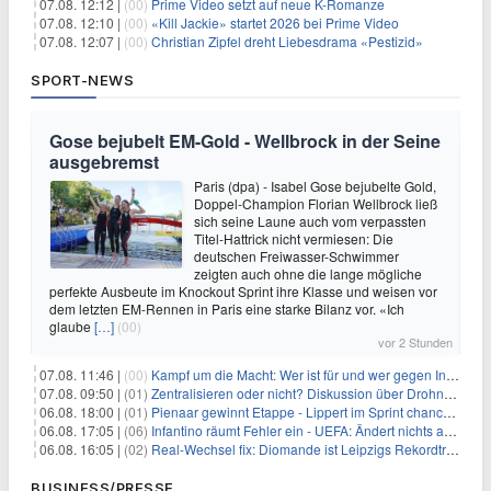
07.08. 12:12 |
(00)
Prime Video setzt auf neue K-Romanze
07.08. 12:10 |
(00)
«Kill Jackie» startet 2026 bei Prime Video
07.08. 12:07 |
(00)
Christian Zipfel dreht Liebesdrama «Pestizid»
SPORT-NEWS
Gose bejubelt EM-Gold - Wellbrock in der Seine
ausgebremst
Paris (dpa) - Isabel Gose bejubelte Gold,
Doppel-Champion Florian Wellbrock ließ
sich seine Laune auch vom verpassten
Titel-Hattrick nicht vermiesen: Die
deutschen Freiwasser-Schwimmer
zeigten auch ohne die lange mögliche
perfekte Ausbeute im Knockout Sprint ihre Klasse und weisen vor
dem letzten EM-Rennen in Paris eine starke Bilanz vor. «Ich
glaube
[…]
(00)
vor 2 Stunden
07.08. 11:46 |
(00)
Kampf um die Macht: Wer ist für und wer gegen Infantino?
07.08. 09:50 |
(01)
Zentralisieren oder nicht? Diskussion über Drohnenabwehr
06.08. 18:00 |
(01)
Pienaar gewinnt Etappe - Lippert im Sprint chancenlos
06.08. 17:05 |
(06)
Infantino räumt Fehler ein - UEFA: Ändert nichts an Boykott
06.08. 16:05 |
(02)
Real-Wechsel fix: Diomande ist Leipzigs Rekordtransfer
BUSINESS/PRESSE