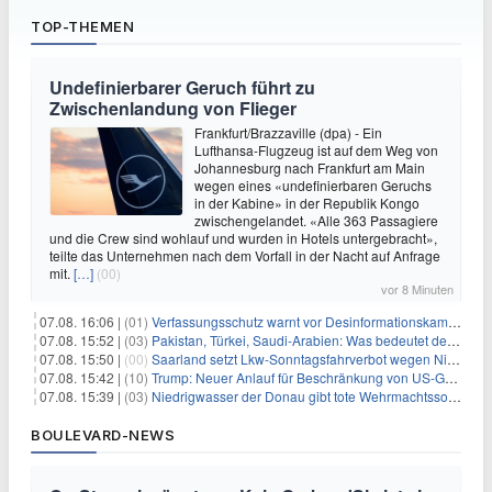
TOP-THEMEN
Undefinierbarer Geruch führt zu
Zwischenlandung von Flieger
Frankfurt/Brazzaville (dpa) - Ein
Lufthansa-Flugzeug ist auf dem Weg von
Johannesburg nach Frankfurt am Main
wegen eines «undefinierbaren Geruchs
in der Kabine» in der Republik Kongo
zwischengelandet. «Alle 363 Passagiere
und die Crew sind wohlauf und wurden in Hotels untergebracht»,
teilte das Unternehmen nach dem Vorfall in der Nacht auf Anfrage
mit.
[…]
(00)
vor 8 Minuten
07.08. 16:06 |
(01)
Verfassungsschutz warnt vor Desinformationskampagne gegen Merz
07.08. 15:52 |
(03)
Pakistan, Türkei, Saudi-Arabien: Was bedeutet der neue Pakt?
07.08. 15:50 |
(00)
Saarland setzt Lkw-Sonntagsfahrverbot wegen Niedrigwasser aus
07.08. 15:42 |
(10)
Trump: Neuer Anlauf für Beschränkung von US-Geburtsrecht
07.08. 15:39 |
(03)
Niedrigwasser der Donau gibt tote Wehrmachtssoldaten frei
BOULEVARD-NEWS