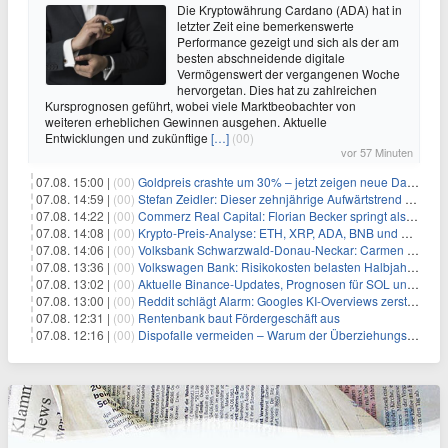
Die Kryptowährung Cardano (ADA) hat in
letzter Zeit eine bemerkenswerte
Performance gezeigt und sich als der am
besten abschneidende digitale
Vermögenswert der vergangenen Woche
hervorgetan. Dies hat zu zahlreichen
Kursprognosen geführt, wobei viele Marktbeobachter von
weiteren erheblichen Gewinnen ausgehen. Aktuelle
Entwicklungen und zukünftige
[…]
(00)
vor 57 Minuten
07.08. 15:00 |
(00)
Goldpreis crashte um 30% – jetzt zeigen neue Daten: War es berechtigt?
07.08. 14:59 |
(00)
Stefan Zeidler: Dieser zehnjährige Aufwärtstrend macht mich optimistisch
07.08. 14:22 |
(00)
Commerz Real Capital: Florian Becker springt als Leiter ein
07.08. 14:08 |
(00)
Krypto-Preis-Analyse: ETH, XRP, ADA, BNB und HYPE
07.08. 14:06 |
(00)
Volksbank Schwarzwald-Donau-Neckar: Carmen Wedam übernimmt Aufsichtsratsvorsitz
07.08. 13:36 |
(00)
Volkswagen Bank: Risikokosten belasten Halbjahresergebnis
07.08. 13:02 |
(00)
Aktuelle Binance-Updates, Prognosen für SOL und DOGE: Zusammenfassung vom 7. August
07.08. 13:00 |
(00)
Reddit schlägt Alarm: Googles KI-Overviews zerstören das Traffic-Geschäftsmodell
07.08. 12:31 |
(00)
Rentenbank baut Fördergeschäft aus
07.08. 12:16 |
(00)
Dispofalle vermeiden – Warum der Überziehungskredit teurer ist als gedacht