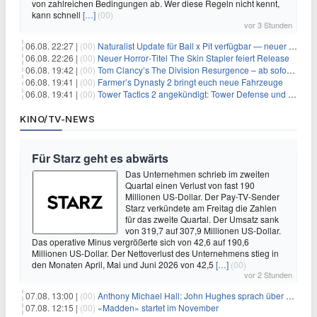
von zahlreichen Bedingungen ab. Wer diese Regeln nicht kennt,
kann schnell
[…]
(00)
vor 3 Stunden
06.08. 22:27 |
(00)
Naturalist Update für Ball x Pit verfügbar — neuer Content auf allen Plattformen
06.08. 22:26 |
(00)
Neuer Horror‑Titel The Skin Stapler feiert Release
06.08. 19:42 |
(00)
Tom Clancy’s The Division Resurgence – ab sofort für euch verfügbar
06.08. 19:41 |
(00)
Farmer’s Dynasty 2 bringt euch neue Fahrzeuge
06.08. 19:41 |
(00)
Tower Tactics 2 angekündigt: Tower Defense und Deckbuilding Kombo kehrt zurück
KINO/TV-NEWS
Für Starz geht es abwärts
Das Unternehmen schrieb im zweiten
Quartal einen Verlust von fast 190
Millionen US-Dollar. Der Pay-TV-Sender
Starz verkündete am Freitag die Zahlen
für das zweite Quartal. Der Umsatz sank
von 319,7 auf 307,9 Millionen US-Dollar.
Das operative Minus vergrößerte sich von 42,6 auf 190,6
Millionen US-Dollar. Der Nettoverlust des Unternehmens stieg in
den Monaten April, Mai und Juni 2026 von 42,5
[…]
(00)
vor 2 Stunden
07.08. 13:00 |
(00)
Anthony Michael Hall: John Hughes sprach über eine Fortsetzung von 'The Breakfast Club'
07.08. 12:15 |
(00)
«Madden» startet im November