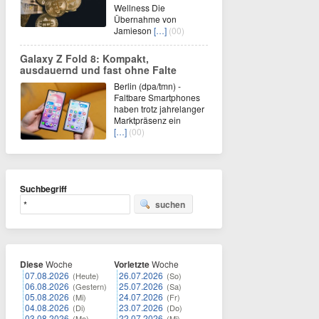
Wellness Die
Übernahme von
Jamieson
[…]
(00)
Galaxy Z Fold 8: Kompakt,
ausdauernd und fast ohne Falte
Berlin (dpa/tmn) -
Faltbare Smartphones
haben trotz jahrelanger
Marktpräsenz ein
[…]
(00)
Suchbegriff
suchen
Diese
Woche
Vorletzte
Woche
07.08.2026
26.07.2026
(Heute)
(So)
06.08.2026
25.07.2026
(Gestern)
(Sa)
05.08.2026
24.07.2026
(Mi)
(Fr)
04.08.2026
23.07.2026
(Di)
(Do)
03.08.2026
22.07.2026
(Mo)
(Mi)