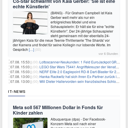
Co-Star schwärmt von Kaia Gerber: 'Sie ist eine
echte Künstlerin'
(BANG) - Für Graham Campbell ist Kaia
Gerber weit mehr als nur ein
erfolgreiches Model und eine
Schauspielerin: Er hält sie für eine "echte
Künstlerin". Der 24-jährige Schauspieler
steht gemeinsam mit der ebenfalls 24-
jährigen Kaia für die neue Teenie-Thrillerserie 'The Shards' vor
der Kamera und findet für seine Kollegin nur lobende Worte. Im
Gespräch
[…]
(00)
vor 6 Stunden
07.08. 15:53 |
(00)
Lottoscanner-Neukunden: 1 Feld EuroJackpot GRATIS spielen
07.08. 15:03 |
(00)
LEGO Star Wars 75441 Angriffskreuzer der Venator-Klasse für 50,25€
07.08. 15:03 |
(00)
NERF Elite 2.0 Eaglepoint RD-8 Dart-Blaster für 20,49€
07.08. 13:00 |
(00)
Hanka Rackwitz hat sich ihren Ex-Partner zurück ins Haus geholt
07.08. 13:00 |
(00)
Will Dieter Hallervorden sein französisches Schloss verkaufen?
IT-NEWS
Meta soll 567 Millionen Dollar in Fonds für
Kinder zahlen
Albuquerque (dpa) - Der Facebook-
Konzern Meta soll nach einer