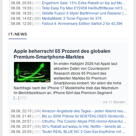
08.08. 20:55 |
(00)
Engelhorn Sale: 15% Extra-Rabatt on top auf Mode- und Sport-Artikel
08.08. 19:33 |
(00)
Tefal Easy Fry Max EY2458 Heißluftfritteuse mit 5 Litern für 64,99€
08.08. 18:33 |
(00)
Gillette Fusion 5 Styler Barttrimmer und Rasierer (All in One) für 16€
08.08. 14:02 |
(02)
MediaMarkt: 3 Tonie-Figuren für 37€
08.08. 12:30 |
(00)
Fallout 4: Anniversary Edition Switch 2 für 42,39€
IT-NEWS
Apple beherrscht 65 Prozent des globalen
Premium-Smartphone-Marktes
Im ersten Halbjahr 2026 hat Apple laut
aktuellen Daten von Counterpoint
Research stolze 65 Prozent des
weltweiten Marktes für Premium-
Smartphones erobert. Vor allem die hohe
Nachfrage nach der iPhone 17 Modellreihe trieb das Wachstum
im Berichtszeitraum an. iPhone führt das Premium-Segment
[…]
(00)
vor 11 Stunden
08.08. 22:15 |
(04)
Amazon-Angebote des Tages – jeden Abend neue Deals zum Stöbern
08.08. 21:45 |
(00)
Bis zu 300€ Prämie für KOSTENLOSES Girokonto bei der Santander – 50€ schon nach 1 Woche!
08.08. 20:57 |
(00)
Cthulhu: The Cosmic Abyss PS5-Horror-Adventure für 27,99€
08.08. 20:57 |
(04)
50% Rabatt auf waipu.tv inkl. Netflix – bereits ab 9€/Monat (statt 17,99€)
08.08. 20:53 |
(00)
Teufel REAL BLUE NC 3 Over-Ear-Kopfhörer mit ANC für 149,99€