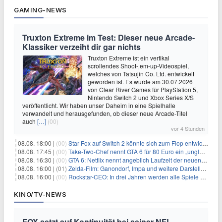
GAMING-NEWS
Truxton Extreme im Test: Dieser neue Arcade-
Klassiker verzeiht dir gar nichts
Truxton Extreme ist ein vertikal
scrollendes Shoot-‚em-up-Videospiel,
welches von Tatsujin Co. Ltd. entwickelt
geworden ist. Es wurde am 30.07.2026
von Clear River Games für PlayStation 5,
Nintendo Switch 2 und Xbox Series X/S
veröffentlicht. Wir haben unser Daheim in eine Spielhalle
verwandelt und herausgefunden, ob dieser neue Arcade-Titel
auch
[…]
(00)
vor 4 Stunden
08.08. 18:00 |
(00)
Star Fox auf Switch 2 könnte sich zum Flop entwickeln
08.08. 17:45 |
(00)
Take-Two-Chef nennt GTA 6 für 80 Euro ein „unglaubliches Schnäppchen“
08.08. 16:30 |
(00)
GTA 6: Netflix nennt angeblich Laufzeit der neuen Gameplay-Präsentation
08.08. 16:00 |
(01)
Zelda-Film: Ganondorf, Impa und weitere Darsteller sollen feststehen
08.08. 16:00 |
(00)
Rockstar-CEO: In drei Jahren werden alle Spiele gestreamt
KINO/TV-NEWS
FOX setzt auf Kontinuität bei seiner NFL-