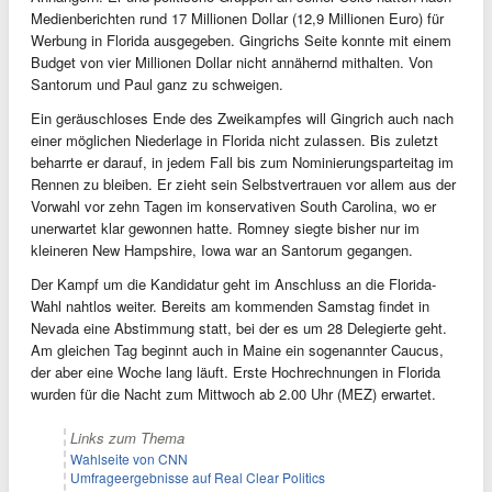
Medienberichten rund 17 Millionen Dollar (12,9 Millionen Euro) für
Werbung in Florida ausgegeben. Gingrichs Seite konnte mit einem
Budget von vier Millionen Dollar nicht annähernd mithalten. Von
Santorum und Paul ganz zu schweigen.
Ein geräuschloses Ende des Zweikampfes will Gingrich auch nach
einer möglichen Niederlage in Florida nicht zulassen. Bis zuletzt
beharrte er darauf, in jedem Fall bis zum Nominierungsparteitag im
Rennen zu bleiben. Er zieht sein Selbstvertrauen vor allem aus der
Vorwahl vor zehn Tagen im konservativen South Carolina, wo er
unerwartet klar gewonnen hatte. Romney siegte bisher nur im
kleineren New Hampshire, Iowa war an Santorum gegangen.
Der Kampf um die Kandidatur geht im Anschluss an die Florida-
Wahl nahtlos weiter. Bereits am kommenden Samstag findet in
Nevada eine Abstimmung statt, bei der es um 28 Delegierte geht.
Am gleichen Tag beginnt auch in Maine ein sogenannter Caucus,
der aber eine Woche lang läuft. Erste Hochrechnungen in Florida
wurden für die Nacht zum Mittwoch ab 2.00 Uhr (MEZ) erwartet.
Links zum Thema
Wahlseite von CNN
Umfrageergebnisse auf Real Clear Politics