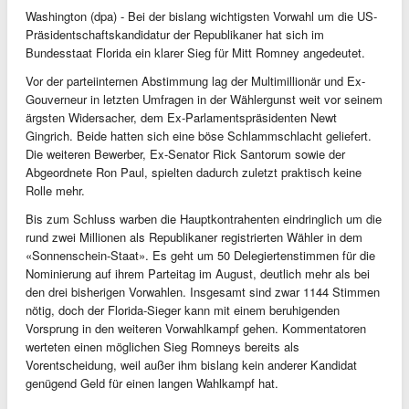
Washington (dpa) - Bei der bislang wichtigsten Vorwahl um die US-
Präsidentschaftskandidatur der Republikaner hat sich im
Bundesstaat Florida ein klarer Sieg für Mitt Romney angedeutet.
Vor der parteiinternen Abstimmung lag der Multimillionär und Ex-
Gouverneur in letzten Umfragen in der Wählergunst weit vor seinem
ärgsten Widersacher, dem Ex-Parlamentspräsidenten Newt
Gingrich. Beide hatten sich eine böse Schlammschlacht geliefert.
Die weiteren Bewerber, Ex-Senator Rick Santorum sowie der
Abgeordnete Ron Paul, spielten dadurch zuletzt praktisch keine
Rolle mehr.
Bis zum Schluss warben die Hauptkontrahenten eindringlich um die
rund zwei Millionen als Republikaner registrierten Wähler in dem
«Sonnenschein-Staat». Es geht um 50 Delegiertenstimmen für die
Nominierung auf ihrem Parteitag im August, deutlich mehr als bei
den drei bisherigen Vorwahlen. Insgesamt sind zwar 1144 Stimmen
nötig, doch der Florida-Sieger kann mit einem beruhigenden
Vorsprung in den weiteren Vorwahlkampf gehen. Kommentatoren
werteten einen möglichen Sieg Romneys bereits als
Vorentscheidung, weil außer ihm bislang kein anderer Kandidat
genügend Geld für einen langen Wahlkampf hat.