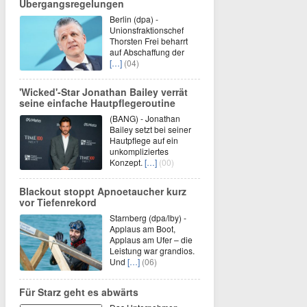
Übergangsregelungen
Berlin (dpa) -
Unionsfraktionschef
Thorsten Frei beharrt
auf Abschaffung der
[…]
(04)
'Wicked'-Star Jonathan Bailey verrät
seine einfache Hautpflegeroutine
(BANG) - Jonathan
Bailey setzt bei seiner
Hautpflege auf ein
unkompliziertes
Konzept.
[…]
(00)
Blackout stoppt Apnoetaucher kurz
vor Tiefenrekord
Starnberg (dpa/lby) -
Applaus am Boot,
Applaus am Ufer – die
Leistung war grandios.
Und
[…]
(06)
Für Starz geht es abwärts