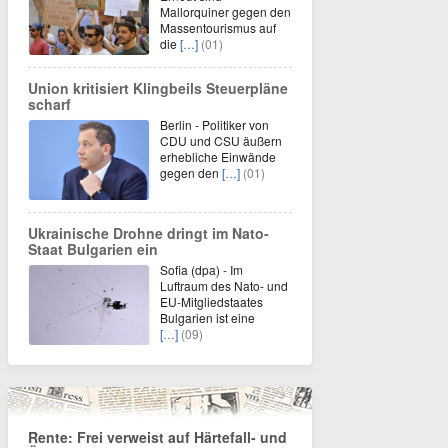
Mallorquiner gegen den
Massentourismus auf
die
[…]
(01)
Union kritisiert Klingbeils Steuerpläne
scharf
Berlin - Politiker von
CDU und CSU äußern
erhebliche Einwände
gegen den
[…]
(01)
Ukrainische Drohne dringt im Nato-
Staat Bulgarien ein
Sofia (dpa) - Im
Luftraum des Nato- und
EU-Mitgliedstaates
Bulgarien ist eine
[…]
(09)
Rente: Frei verweist auf Härtefall- und