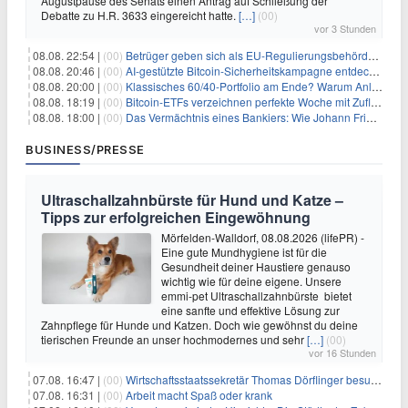
Augustpause des Senats einen Antrag auf Schließung der
Debatte zu H.R. 3633 eingereicht hatte.
[…]
(00)
vor 3 Stunden
08.08. 22:54 |
(00)
Betrüger geben sich als EU-Regulierungsbehörden aus, um Krypto-Nutzer nach MiCA-Deadline ins Visier zu nehmen
08.08. 20:46 |
(00)
AI-gestützte Bitcoin-Sicherheitskampagne entdeckt fast 5.000 Softwareprobleme in 390 Projekten
08.08. 20:00 |
(00)
Klassisches 60/40-Portfolio am Ende? Warum Anleger jetzt radikal umdenken müssen
08.08. 18:19 |
(00)
Bitcoin-ETFs verzeichnen perfekte Woche mit Zuflüssen auf 3-Monats-Hoch
08.08. 18:00 |
(00)
Das Vermächtnis eines Bankiers: Wie Johann Friedrich Städel sein Imperium unsterblich machte
BUSINESS/PRESSE
Ultraschallzahnbürste für Hund und Katze –
Tipps zur erfolgreichen Eingewöhnung
Mörfelden-Walldorf, 08.08.2026 (lifePR) -
Eine gute Mundhygiene ist für die
Gesundheit deiner Haustiere genauso
wichtig wie für deine eigene. Unsere
emmi-pet Ultraschallzahnbürste bietet
eine sanfte und effektive Lösung zur
Zahnpflege für Hunde und Katzen. Doch wie gewöhnst du deine
tierischen Freunde an unser hochmodernes und sehr
[…]
(00)
vor 16 Stunden
07.08. 16:47 |
(00)
Wirtschaftsstaatssekretär Thomas Dörflinger besucht Handwerksbetrieb im Kammerbezirk Freiburg
07.08. 16:31 |
(00)
Arbeit macht Spaß oder krank