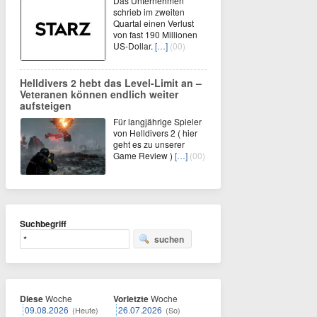
Das Unternehmen
schrieb im zweiten
Quartal einen Verlust
von fast 190 Millionen
US-Dollar.
[…]
(00)
Helldivers 2 hebt das Level-Limit an –
Veteranen können endlich weiter
aufsteigen
Für langjährige Spieler
von Helldivers 2 ( hier
geht es zu unserer
Game Review )
[…]
(00)
Suchbegriff
suchen
Diese
Woche
Vorletzte
Woche
09.08.2026
26.07.2026
(Heute)
(So)