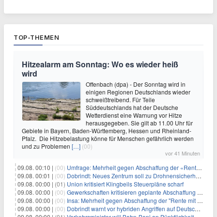
TOP-THEMEN
Hitzealarm am Sonntag: Wo es wieder heiß
wird
Offenbach (dpa) - Der Sonntag wird in
einigen Regionen Deutschlands wieder
schweißtreibend. Für Teile
Süddeutschlands hat der Deutsche
Wetterdienst eine Warnung vor Hitze
herausgegeben. Sie gilt ab 11.00 Uhr für
Gebiete in Bayern, Baden-Württemberg, Hessen und Rheinland-
Pfalz. Die Hitzebelastung könne für Menschen gefährlich werden
und zu Problemen
[…]
(00)
vor 41 Minuten
09.08. 00:10 |
(00)
Umfrage: Mehrheit gegen Abschaffung der «Rente mit 63»
09.08. 00:01 |
(00)
Dobrindt: Neues Zentrum soll zu Drohnensicherheit forschen
09.08. 00:00 |
(01)
Union kritisiert Klingbeils Steuerpläne scharf
09.08. 00:00 |
(00)
Gewerkschaften kritisieren geplante Abschaffung der "Rente mit 63"
09.08. 00:00 |
(00)
Insa: Mehrheit gegen Abschaffung der "Rente mit 63"
09.08. 00:00 |
(00)
Dobrindt warnt vor hybriden Angriffen auf Deutschland
09.08. 00:00 |
(01)
Verkehrsminister will Bahn-Boni an Pünktlichkeit koppeln