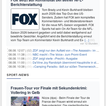
Berichterstattung
Tom Brady und Kevin Burkhardt bleiben
auch 2026 das Top-Duo des US-
Senders. Zudem hat FOX sein komplettes
Kommentatoren- und Moderatorenteam
für die neue NFL-Saison vorgestellt. FOX
Sports hat sein On-Air-Team für die NFL-
Saison 2026 bekannt gegeben und setzt dabei weitgehend auf
bewährte Gesichter. Angeführt wird die Berichterstattung erneut
vom Top-Team um Kommentator Kevin Burkhardt und Ex-
[…]
(00)
vor 12 Stunden
08.08. 12:07 |
(02)
ZDF zeigt nur den Auftakt von «The Assassin» im Fernsehen
08.08. 11:38 |
(00)
NBC macht «The Voice» zum Promi-Event
08.08. 11:06 |
(00)
ZDF zeigt vierte «Precht»-Ausgabe
08.08. 11:00 |
(00)
Da'Vine Joy Randolph übernimmt Hauptrolle in starbesetzter schwarzer Komödie
08.08. 10:38 |
(00)
«Camping Paradis» lädt zur süßen Themenwoche ein
SPORT-NEWS
Frauen-Tour vor Finale mit Sekundenkrimi:
Vollering in Gelb
Nizza (dpa) - Beim Finale der Tour de
France der Frauen winkt erneut ein
Sekundenkrimi. Die niederländische