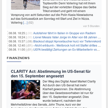
Topfavoritin Demi Vollering hat mit ihrem
Sieg auf der vorletzten Etappe das Gelbe
Trikot erobert und geht mit einem
Vorsprung von acht Sekunden auf die Polin Kasia Niewiadoma
auf das Schlussstück am Sonntag mit Start und Ziel in Nizza.
Vollering
[…]
(02)
vor 5 Stunden
08.08. 18:25 |
(00)
Autofahrer fährt in Italien in Gruppe von Radlern
08.08. 18:24 |
(00)
Lionel Messis Vater Jorge im Alter von 68 Jahren gestorben
08.08. 15:37 |
(06)
Blackout stoppt Apnoetaucher kurz vor Tiefenrekord
08.08. 12:40 |
(01)
«Nicht erträumt»: Wellbrock holt mit Staffel drittes EM-Gold
08.08. 11:00 |
(01)
UEFA bestätigt Zahlungen an Ex-Mitarbeiterin von Infantino
FINANZNEWS
CLARITY Act: Abstimmung im US-Senat für
den 15. September angesetzt
Der Weg des Digital Asset Market Clarity
Act durch den US-Senat hat mehr
Klarheit gewonnen. Die Abstimmung
über das Gesetzesvorhaben ist nun für
den 15. September angesetzt. Dies
wurde bekannt, nachdem der
Mehrheitsführer des Senats, John Thune, kurz vor der