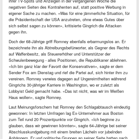
ihrer TV-Spots und Anzeigen in der vergangenen Woche die
negativen Seiten des Kontrahenten auf, statt positive Werbung in
eigener Sache zu machen. «Was für eine jämmerliche Situation, für
die Präsidentschaft der USA anzutreten, ohne etwas Gutes über
sich selbst sagen zu können», kritisierte Gingrich die Attacken
gegen ihn.
Doch der 68-Jährige griff Romney ebenfalls erbarmungslos an. Er
bezeichnete ihn als Abtreibungsbefürworter, als Gegner des Rechts
auf Waffenbesitz, als Steuererhöher und Unterstützer der
Schwulenbewegung - alles Positionen, die Republikaner ablehnen.
«Ich bin ganz klar der Favorit der Konservativen», sagte er dem
Sender Fox am Dienstag und rief die Partei auf, sich hinter ihm zu
vereinen. Romney verwies dagegen auf Ungereimtheiten während
Gingrichs 30-jähriger Karriere in Washington, wo er zuletzt als
Lobbyist Geld gemacht habe. «Das ist nicht, was wir im Weißen
Haus wollen», sagte Romney.
Laut Meinungsforschern hat Romney den Schlagabtausch eindeutig
gewonnen: In letzten Umfragen lag Ex-Unternehmer aus Boston
zum Teil rund 20 Prozentpunkte vor Gingrich. «Ich beginne zu
glauben, dass wir gewinnen könnten», sagte 64-Jährige bei seiner
Abschlusskundgebung mit einem breiten Lächeln vor jubelnden
Anhängern. Er und politische Gruppen an seiner Seite hatten nach