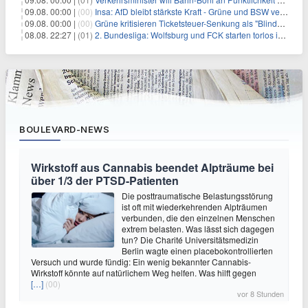
09.08. 00:00 |
(00)
Insa: AfD bleibt stärkste Kraft - Grüne und BSW verlieren
09.08. 00:00 |
(00)
Grüne kritisieren Ticketsteuer-Senkung als "Blindflug"
08.08. 22:27 |
(01)
2. Bundesliga: Wolfsburg und FCK starten torlos in die Saison
BOULEVARD-NEWS
Wirkstoff aus Cannabis beendet Alpträume bei
über 1/3 der PTSD-Patienten
Die posttraumatische Belastungsstörung
ist oft mit wiederkehrenden Alpträumen
verbunden, die den einzelnen Menschen
extrem belasten. Was lässt sich dagegen
tun? Die Charité Universitätsmedizin
Berlin wagte einen placebokontrollierten
Versuch und wurde fündig: Ein wenig bekannter Cannabis-
Wirkstoff könnte auf natürlichem Weg helfen. Was hilft gegen
[…]
(00)
vor 8 Stunden