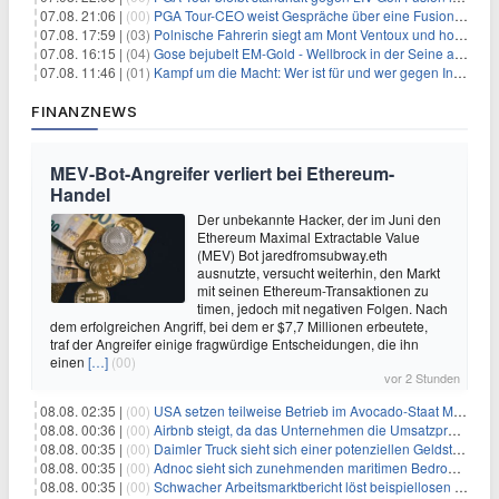
07.08. 21:06 |
(00)
PGA Tour-CEO weist Gespräche über eine Fusion mit LIV Golf zurück und bekräftigt die Wettbewerbslandschaft
07.08. 17:59 |
(03)
Polnische Fahrerin siegt am Mont Ventoux und holt Tour-Gelb
07.08. 16:15 |
(04)
Gose bejubelt EM-Gold - Wellbrock in der Seine ausgebremst
07.08. 11:46 |
(01)
Kampf um die Macht: Wer ist für und wer gegen Infantino?
FINANZNEWS
MEV-Bot-Angreifer verliert bei Ethereum-
Handel
Der unbekannte Hacker, der im Juni den
Ethereum Maximal Extractable Value
(MEV) Bot jaredfromsubway.eth
ausnutzte, versucht weiterhin, den Markt
mit seinen Ethereum-Transaktionen zu
timen, jedoch mit negativen Folgen. Nach
dem erfolgreichen Angriff, bei dem er $7,7 Millionen erbeutete,
traf der Angreifer einige fragwürdige Entscheidungen, die ihn
einen
[…]
(00)
vor 2 Stunden
08.08. 02:35 |
(00)
USA setzen teilweise Betrieb im Avocado-Staat Michoacán in Mexiko wieder in Gang
08.08. 00:36 |
(00)
Airbnb steigt, da das Unternehmen die Umsatzprognose anhebt und starkes Wachstum signalisiert
08.08. 00:35 |
(00)
Daimler Truck sieht sich einer potenziellen Geldstrafe von 1 Milliarde Euro aufgrund von EU-Emissionsvorschriften gegenüber
08.08. 00:35 |
(00)
Adnoc sieht sich zunehmenden maritimen Bedrohungen angesichts regionaler Spannungen gegenüber
08.08. 00:35 |
(00)
Schwacher Arbeitsmarktbericht löst beispiellosen Börsenanstieg aus