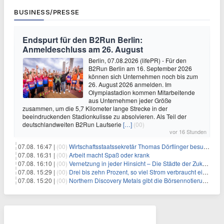
BUSINESS/PRESSE
Endspurt für den B2Run Berlin:
Anmeldeschluss am 26. August
Berlin, 07.08.2026 (lifePR) - Für den
B2Run Berlin am 16. September 2026
können sich Unternehmen noch bis zum
26. August 2026 anmelden. Im
Olympiastadion kommen Mitarbeitende
aus Unternehmen jeder Größe
zusammen, um die 5,7 Kilometer lange Strecke in der
beeindruckenden Stadionkulisse zu absolvieren. Als Teil der
deutschlandweiten B2Run Laufserie
[…]
(00)
vor 16 Stunden
07.08. 16:47 |
(00)
Wirtschaftsstaatssekretär Thomas Dörflinger besucht Handwerksbetrieb im Kammerbezirk Freiburg
07.08. 16:31 |
(00)
Arbeit macht Spaß oder krank
07.08. 16:10 |
(00)
Vernetzung in jeder Hinsicht – Die Städte der Zukunft sind grün-blau
07.08. 15:29 |
(00)
Drei bis zehn Prozent, so viel Strom verbraucht ein Aufzug im Gebäude
07.08. 15:20 |
(00)
Northern Discovery Metals gibt die Börsennotierung an der Frankfurter Wertpapierbörse bekannt