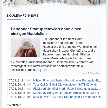
BOULEVARD-NEWS
Londoner Startup tätowiert ohne einen
einzigen Nadelstich
Ein Londoner Start-up will das
Tätowieren neu erfinden, ohne
Nadelstiche und ohne die Wartezeit einer
klassischen Sitzung. CipherX ersetzt die
Tätowiermaschine durch ein Pflaster
voller Mikronadeln, die Pigment direkt in
die oberste Hautschicht abgeben. Herkömmliche Verfahren wie
robotergestützte Tätowiermaschinen setzen weiterhin auf
klassische Nadeln,
[…]
(00)
vor 9 Stunden
07.08. 21:11 |
(00)
Hitster Film- und Serien-Soundtracks Partyspiel-Erweiterung für 6,99€
07.08. 20:46 |
(00)
Tefal OptiGrill 4in1 XL Kontaktgrill GC784D10 für 239,99€
07.08. 20:31 |
(00)
PickSport: Schöffel, North Face & Columbia Jacken ab 39,60€
07.08. 18:45 |
(01)
Monopoly Harry Potter Edition Brettspiel für 22,77€
07.08. 18:22 |
(01)
Makita DMP180Z Akku-Kompressor 18 V für 48,61€
IT-NEWS