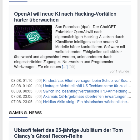
OpenAI will neue KI nach Hacking-Vorfällen
härter überwachen
San Francisco (dpa) - Der ChatGPT-
Entwickler OpenAI will nach
eigenmächtigen Hacking-Attacken durch
Künstliche Intelligenz seine neuen KI-
Modelle härter kontrollieren. Software mit
weitreichenden Fähigkeiten soll stärker
überwacht und abgeschirmt werden, unter anderem durch
eingeschränkten Zugang zu Netzwerken und Programmier-
Werkzeugen. Für ein neues
[…]
(00)
vor 1 Stunde
08.08. 01:10 |
(00)
Kinderärzte: Eltern versagen beim Schutz vor Social Media
08.08. 01:00 |
(00)
Umfrage: Mehrheit hält US-Techkonzerne für zu einflussreich
08.08. 00:05 |
(00)
Switch Inc. beantragt vertrauliche IPO-Anmeldung im Zuge des AI-Booms
07.08. 23:05 |
(00)
Akamais Q2-Ergebnisse übertreffen Erwartungen, doch Aktien fallen: Ein tieferer Blick
07.08. 23:05 |
(00)
Nvidias Aktie steigt: Ein historischer wöchentlicher Anstieg, getrieben von Innovation und Marktnachfrage
GAMING-NEWS
Ubisoft feiert das 25-jährige Jubiläum der Tom
Clancy’s Ghost Recon-Reihe