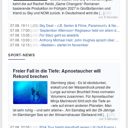
kehrt die auf Rachel Reids „Game Changers“-Romanen
basierende Produktion im Frühjahr 2027 in Großbritannien und
Irland zu Sky und NOW zurück. In Deutschland wird die
[…]
(00)
vor 9 Stunden
07.08. 19:11 |
(02)
Sky Deal – z.B. Serien & Filme, Paramount+ & Netflix für 19,99€/Monat
07.08. 17:00 |
(00)
'September Afternoon'-Regisseur liebt vor allem die 'Banalität' in seinen Filmen
07.08. 13:35 |
(00)
Für Starz geht es abwärts
07.08. 13:00 |
(00)
Anthony Michael Hall: John Hughes sprach über eine Fortsetzung von 'The Breakfast Club'
07.08. 12:15 |
(00)
«Madden» startet im November
SPORT-NEWS
Freier Fall in die Tiefe: Apnoetaucher will
Rekord brechen
Starnberg (dpa) - Es ist stockdunkel,
eiskalt und der Wasserdruck presst die
Lunge auf einen Bruchteil ihres normalen
Volumens zusammen. Für Apnoetaucher
Minja Marinković fühlt sich die Tiefe an
«wie auf einem anderen Planeten. Man
ist sehr ruhig – und sehr alleine». Am Samstag will der 29-Jährige
im Starnberger See an der Allmannshauser Steilwand mit
[…]
(00)
vor 5 Minuten
07.08. 22:05 |
(00)
PGA Tour bleibt standhaft gegen LIV Golf Fusion in einem sich wandelnden Sportumfeld