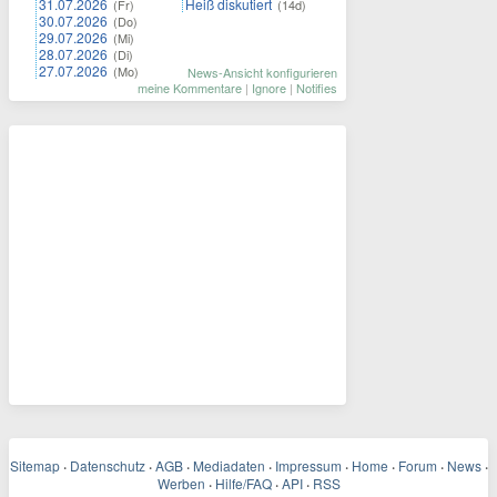
31.07.2026
Heiß diskutiert
(Fr)
(14d)
30.07.2026
(Do)
29.07.2026
(Mi)
28.07.2026
(Di)
27.07.2026
(Mo)
News-Ansicht konfigurieren
meine Kommentare
|
Ignore
|
Notifies
Sitemap
·
Datenschutz
·
AGB
·
Mediadaten
·
Impressum
·
Home
·
Forum
·
News
·
Werben
·
Hilfe/FAQ
·
API
·
RSS