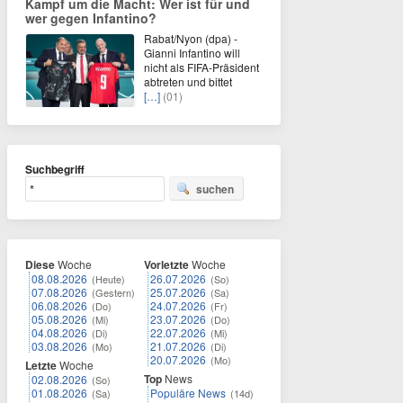
Kampf um die Macht: Wer ist für und
wer gegen Infantino?
Rabat/Nyon (dpa) -
Gianni Infantino will
nicht als FIFA-Präsident
abtreten und bittet
[…]
(01)
Suchbegriff
suchen
Diese
Woche
Vorletzte
Woche
08.08.2026
26.07.2026
(Heute)
(So)
07.08.2026
25.07.2026
(Gestern)
(Sa)
06.08.2026
24.07.2026
(Do)
(Fr)
05.08.2026
23.07.2026
(Mi)
(Do)
04.08.2026
22.07.2026
(Di)
(Mi)
03.08.2026
21.07.2026
(Mo)
(Di)
20.07.2026
(Mo)
Letzte
Woche
Top
News
02.08.2026
(So)
01.08.2026
Populäre News
(Sa)
(14d)