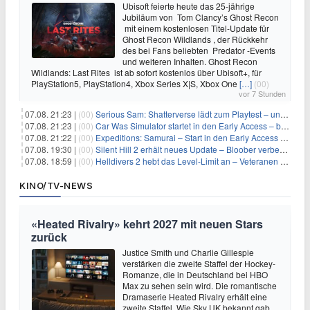
Ubisoft feierte heute das 25-jährige
Jubiläum von Tom Clancy’s Ghost Recon
mit einem kostenlosen Titel-Update für
Ghost Recon Wildlands , der Rückkehr
des bei Fans beliebten Predator -Events
und weiteren Inhalten. Ghost Recon
Wildlands: Last Rites ist ab sofort kostenlos über Ubisoft+, für
PlayStation5, PlayStation4, Xbox Series X|S, Xbox One
[…]
(00)
vor 7 Stunden
07.08. 21:23 |
(00)
Serious Sam: Shatterverse lädt zum Playtest – und erscheint schon bald!
07.08. 21:23 |
(00)
Car Was Simulator startet in den Early Access – bald gehts los!
07.08. 21:22 |
(00)
Expeditions: Samurai – Start in den Early Access ab heute im feudalen Japan
07.08. 19:30 |
(00)
Silent Hill 2 erhält neues Update – Bloober verbessert Grafik und Performance
07.08. 18:59 |
(00)
Helldivers 2 hebt das Level-Limit an – Veteranen können endlich weiter aufsteigen
KINO/TV-NEWS
«Heated Rivalry» kehrt 2027 mit neuen Stars
zurück
Justice Smith und Charlie Gillespie
verstärken die zweite Staffel der Hockey-
Romanze, die in Deutschland bei HBO
Max zu sehen sein wird. Die romantische
Dramaserie Heated Rivalry erhält eine
zweite Staffel. Wie Sky UK bekannt gab,