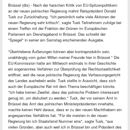
Brüssel (dts) - Nach der harschen Kritik von EU-Spitzenpolitikern
an der neuen polnischen Regierung mahnt Ratspräsident Donald
Tusk zur Zurückhaltung. "Ich persönlich sehe viele Aktionen der
neuen Regierung sehr kritisch", sagte Tusk Teilnehmern zufolge bei
einem Treffen mit der Fraktion der Grünen im Europäischen
Parlament am Dienstagabend in Brüssel. Das schreibt der
"Spiegel" in seiner am Samstag erscheinenden Ausgabe.
"Übertriebene Äußerungen können aber kontraproduktiv sein,
unabhängig vom guten Willen meiner Freunde hier in Brüssel." Die
EU-Kommission hatte am Mittwoch erstmals in ihrer Geschichte
ein sogenanntes Verfahren zur Überprüfung der Rechtsstaatlichkeit
eröffnet, weil die neue polnische Regierung das Verfassungsgericht
des Landes aushebeln wolle. Tusk stellte in Aussicht, dass sich
auch der Europäische Rat mit dem Thema beschäftigen könnte.
"Ich habe keinen Zweifel, dass das polnische Problem interessant
genug ist, um diskutiert zu werden." Tusk, der vor seinem Amt in
Brüssel das Amt des polnischen Ministerpräsidenten innehatte,
machte keinen Hehl daraus, dass er zu den neuen Machthabern ein
angespanntes Verhältnis hat. "Für die meisten in der neuen
Regierung bin ich Staatsfeind Nummer eins", sagte Tusk, "aus
vielen Gründen, aber auch weil ich in Brüssel bin und Präsident des