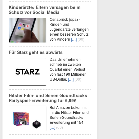
Kinderärzte: Eltern versagen beim
Schutz vor Social Media
Osnabrück (dpa) -
Kinder- und
Jugendärzte verlangen
einen besseren Schutz
von Kindern
[…]
(00)
Für Starz geht es abwärts
Das Unternehmen
schrieb im zweiten
Quartal einen Verlust
von fast 190 Millionen
US-Dollar.
[…]
(00)
Hitster Film- und Serien-Soundtracks
Partyspiel-Erweiterung für 6,99€
Bei Amazon bekommt
ihr die Hitster Film- und
Serien-Soundtracks
Erweiterung mit 154
[…]
(00)