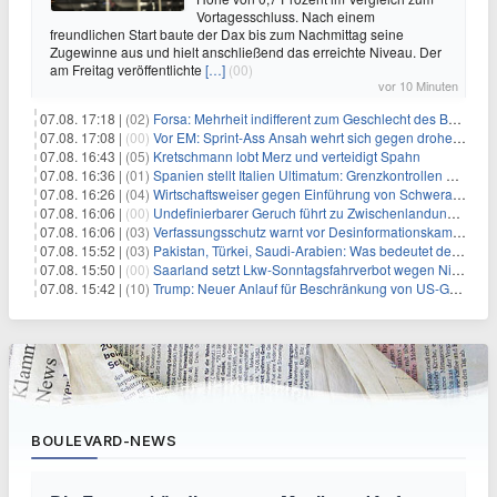
Vortagesschluss. Nach einem
freundlichen Start baute der Dax bis zum Nachmittag seine
Zugewinne aus und hielt anschließend das erreichte Niveau. Der
am Freitag veröffentlichte
[…]
(00)
vor 10 Minuten
07.08. 17:18 |
(02)
Forsa: Mehrheit indifferent zum Geschlecht des Bundespräsidenten
07.08. 17:08 |
(00)
Vor EM: Sprint-Ass Ansah wehrt sich gegen drohende Sperre
07.08. 16:43 |
(05)
Kretschmann lobt Merz und verteidigt Spahn
07.08. 16:36 |
(01)
Spanien stellt Italien Ultimatum: Grenzkontrollen beenden
07.08. 16:26 |
(04)
Wirtschaftsweiser gegen Einführung von Schwerarbeiter-Rente
07.08. 16:06 |
(00)
Undefinierbarer Geruch führt zu Zwischenlandung von Flieger
07.08. 16:06 |
(03)
Verfassungsschutz warnt vor Desinformationskampagne gegen Merz
07.08. 15:52 |
(03)
Pakistan, Türkei, Saudi-Arabien: Was bedeutet der neue Pakt?
07.08. 15:50 |
(00)
Saarland setzt Lkw-Sonntagsfahrverbot wegen Niedrigwasser aus
07.08. 15:42 |
(10)
Trump: Neuer Anlauf für Beschränkung von US-Geburtsrecht
BOULEVARD-NEWS