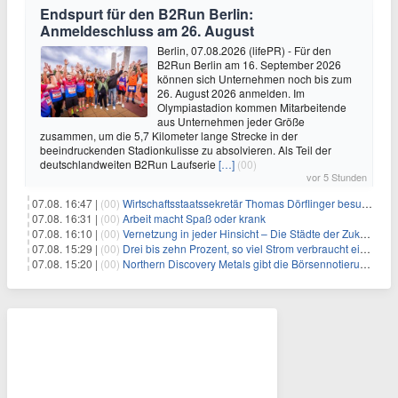
Endspurt für den B2Run Berlin:
Anmeldeschluss am 26. August
Berlin, 07.08.2026 (lifePR) - Für den
B2Run Berlin am 16. September 2026
können sich Unternehmen noch bis zum
26. August 2026 anmelden. Im
Olympiastadion kommen Mitarbeitende
aus Unternehmen jeder Größe
zusammen, um die 5,7 Kilometer lange Strecke in der
beeindruckenden Stadionkulisse zu absolvieren. Als Teil der
deutschlandweiten B2Run Laufserie
[…]
(00)
vor 5 Stunden
07.08. 16:47 |
(00)
Wirtschaftsstaatssekretär Thomas Dörflinger besucht Handwerksbetrieb im Kammerbezirk Freiburg
07.08. 16:31 |
(00)
Arbeit macht Spaß oder krank
07.08. 16:10 |
(00)
Vernetzung in jeder Hinsicht – Die Städte der Zukunft sind grün-blau
07.08. 15:29 |
(00)
Drei bis zehn Prozent, so viel Strom verbraucht ein Aufzug im Gebäude
07.08. 15:20 |
(00)
Northern Discovery Metals gibt die Börsennotierung an der Frankfurter Wertpapierbörse bekannt