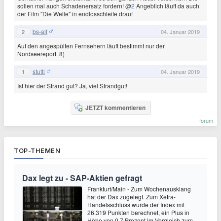
sollen mal auch Schadenersatz fordern! @
2
Angeblich läuft da auch
der Film "Die Welle" in endlosschleife drauf
bs-alf
2
04. Januar 2019
Auf den angespülten Fernsehern läuft bestimmt nur der
Nordseereport. 8)
stutti
1
04. Januar 2019
Ist hier der Strand gut? Ja, viel Strandgut!
JETZT kommentieren
forum
TOP-THEMEN
Dax legt zu - SAP-Aktien gefragt
Frankfurt/Main - Zum Wochenausklang
hat der Dax zugelegt. Zum Xetra-
Handelsschluss wurde der Index mit
26.319 Punkten berechnet, ein Plus in
Höhe von 0,7 Prozent im Vergleich zum