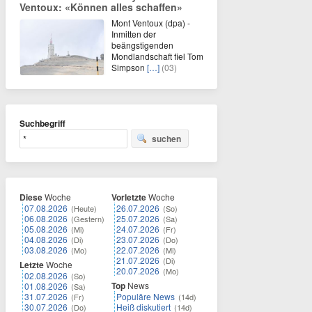
Ventoux: «Können alles schaffen»
Mont Ventoux (dpa) -
Inmitten der
beängstigenden
Mondlandschaft fiel Tom
Simpson
[…]
(03)
Suchbegriff
suchen
Diese
Woche
Vorletzte
Woche
07.08.2026
26.07.2026
(Heute)
(So)
06.08.2026
25.07.2026
(Gestern)
(Sa)
05.08.2026
24.07.2026
(Mi)
(Fr)
04.08.2026
23.07.2026
(Di)
(Do)
03.08.2026
22.07.2026
(Mo)
(Mi)
21.07.2026
(Di)
Letzte
Woche
20.07.2026
(Mo)
02.08.2026
(So)
Top
News
01.08.2026
(Sa)
31.07.2026
Populäre News
(Fr)
(14d)
30.07.2026
Heiß diskutiert
(Do)
(14d)