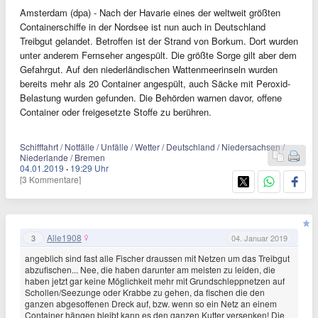
Amsterdam (dpa) - Nach der Havarie eines der weltweit größten
Containerschiffe in der Nordsee ist nun auch in Deutschland
Treibgut gelandet. Betroffen ist der Strand von Borkum. Dort wurden
unter anderem Fernseher angespült. Die größte Sorge gilt aber dem
Gefahrgut. Auf den niederländischen Wattenmeerinseln wurden
bereits mehr als 20 Container angespült, auch Säcke mit Peroxid-
Belastung wurden gefunden. Die Behörden warnen davor, offene
Container oder freigesetzte Stoffe zu berühren.
Schifffahrt / Notfälle / Unfälle / Wetter / Deutschland / Niedersachsen /
Niederlande / Bremen
04.01.2019
·
19:29 Uhr
[3 Kommentare]
Alle1908
3
04. Januar 2019
angeblich sind fast alle Fischer draussen mit Netzen um das Treibgut
abzufischen... Nee, die haben darunter am meisten zu leiden, die
haben jetzt gar keine Möglichkeit mehr mit Grundschleppnetzen auf
Schollen/Seezunge oder Krabbe zu gehen, da fischen die den
ganzen abgesoffenen Dreck auf, bzw. wenn so ein Netz an einem
Container hängen bleibt kann es den ganzen Kutter versenken! Die