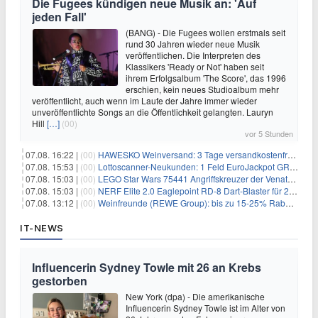
Die Fugees kündigen neue Musik an: 'Auf
jeden Fall'
(BANG) - Die Fugees wollen erstmals seit
rund 30 Jahren wieder neue Musik
veröffentlichen. Die Interpreten des
Klassikers 'Ready or Not' haben seit
ihrem Erfolgsalbum 'The Score', das 1996
erschien, kein neues Studioalbum mehr
veröffentlicht, auch wenn im Laufe der Jahre immer wieder
unveröffentlichte Songs an die Öffentlichkeit gelangten. Lauryn
Hill
[…]
(00)
vor 5 Stunden
07.08. 16:22 |
(00)
HAWESKO Weinversand: 3 Tage versandkostenfrei bestellen (MBW 25€)
07.08. 15:53 |
(00)
Lottoscanner-Neukunden: 1 Feld EuroJackpot GRATIS spielen
07.08. 15:03 |
(00)
LEGO Star Wars 75441 Angriffskreuzer der Venator-Klasse für 50,25€
07.08. 15:03 |
(00)
NERF Elite 2.0 Eaglepoint RD-8 Dart-Blaster für 20,49€
07.08. 13:12 |
(00)
Weinfreunde (REWE Group): bis zu 15-25% Rabatt je nach Anzahl der Flaschen
IT-NEWS
Influencerin Sydney Towle mit 26 an Krebs
gestorben
New York (dpa) - Die amerikanische
Influencerin Sydney Towle ist im Alter von