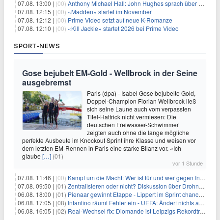
07.08. 13:00 |
(00)
Anthony Michael Hall: John Hughes sprach über eine Fortsetzung von 'The Breakfast Club'
07.08. 12:15 |
(00)
«Madden» startet im November
07.08. 12:12 |
(00)
Prime Video setzt auf neue K-Romanze
07.08. 12:10 |
(00)
«Kill Jackie» startet 2026 bei Prime Video
SPORT-NEWS
Gose bejubelt EM-Gold - Wellbrock in der Seine
ausgebremst
Paris (dpa) - Isabel Gose bejubelte Gold,
Doppel-Champion Florian Wellbrock ließ
sich seine Laune auch vom verpassten
Titel-Hattrick nicht vermiesen: Die
deutschen Freiwasser-Schwimmer
zeigten auch ohne die lange mögliche
perfekte Ausbeute im Knockout Sprint ihre Klasse und weisen vor
dem letzten EM-Rennen in Paris eine starke Bilanz vor. «Ich
glaube
[…]
(01)
vor 1 Stunde
07.08. 11:46 |
(00)
Kampf um die Macht: Wer ist für und wer gegen Infantino?
07.08. 09:50 |
(01)
Zentralisieren oder nicht? Diskussion über Drohnenabwehr
06.08. 18:00 |
(01)
Pienaar gewinnt Etappe - Lippert im Sprint chancenlos
06.08. 17:05 |
(08)
Infantino räumt Fehler ein - UEFA: Ändert nichts an Boykott
06.08. 16:05 |
(02)
Real-Wechsel fix: Diomande ist Leipzigs Rekordtransfer