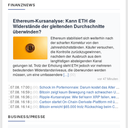
FINANZNEWS
Ethereum-Kursanalyse: Kann ETH die
Widerstände der gleitenden Durchschnitte
überwinden?
Ethereum stabilisiert sich weiterhin nach
der scharfen Korrektur von den
Jahreshöchstständen. Käufer versuchen,
die Kontrolle zurückzugewinnen,
nachdem der Ausbruch aus dem
langfristigen absteigenden Kanal
gelungen ist. Trotz der Erholung steht ETH jedoch vor mehreren
bedeutenden Widerstandsniveaus, die überwunden werden
müssen, um eine umfassendere
[…]
(00)
vor 47 Minuten
07.08. 17:00 |
(00)
Schock im Portemonnaie: Darum kostet das Alter deutlich mehr als Sie denken
07.08. 16:59 |
(00)
Bitcoin zeigt kaum Bewegung nach schwachen US-Arbeitsmarktdaten, Fed-Zinserhöhungschancen sinken auf 44%
07.08. 16:36 |
(00)
Ripple-Kursanalyse: Wie tief kann XRP fallen, wenn die $1-Unterstützung am Wochenende verloren geht?
07.08. 16:18 |
(00)
Carbon startet On-Chain-Derivate-Plattform mit über 950 Märkten in einem Konto
07.08. 16:14 |
(00)
Bitcoin erreicht $65.000 trotz Rückschlag beim CLARITY Act und fehlendem US-Iran-Abkommen
BUSINESS/PRESSE