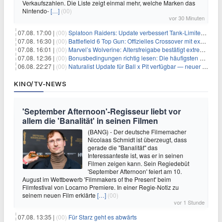
Verkaufszahlen. Die Liste zeigt einmal mehr, welche Marken das
Nintendo-
[…]
(00)
vor 30 Minuten
07.08. 17:00 |
(00)
Splatoon Raiders: Update verbessert Tank-Limiter und behebt Bugs
07.08. 16:30 |
(00)
Battlefield 6 Top Gun: Offizielles Crossover mit exklusiven Inhalten angekündigt
07.08. 16:01 |
(00)
Marvel’s Wolverine: Altersfreigabe bestätigt extreme Gewalt und düstere Szenen
07.08. 12:36 |
(00)
Bonusbedingungen richtig lesen: Die häufigsten Stolperfallen
06.08. 22:27 |
(00)
Naturalist Update für Ball x Pit verfügbar — neuer Content auf allen Plattformen
KINO/TV-NEWS
'September Afternoon'-Regisseur liebt vor
allem die 'Banalität' in seinen Filmen
(BANG) - Der deutsche Filmemacher
Nicolaas Schmidt ist überzeugt, dass
gerade die "Banalität" das
Interessanteste ist, was er in seinen
Filmen zeigen kann. Sein Regiedebüt
'September Afternoon' feiert am 10.
August im Wettbewerb 'Filmmakers of the Present' beim
Filmfestival von Locarno Premiere. In einer Regie-Notiz zu
seinem neuen Film erklärte
[…]
(00)
vor 1 Stunde
07.08. 13:35 |
(00)
Für Starz geht es abwärts