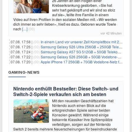
26 Jahren an den Folgen einer
Krebserkrankung gestorben. «Sie hat
sehr hart gekämpft und wir sind so stolz
auf sie», teilte ihre Familie in einem
Video auf ihren Profilen in den sozialen Medien mit. «Wir werden
dich immer so sehr lieben», hieß es dazu. Geboren wurde Towle
nach
[…]
(00)
vor 42 Minuten
07.08. 17:58 |
(00)
In einem Land vor unserer Zeit Komplettbox mit 27 DVDs für 59,49€
07.08. 17:26 |
(00)
Samsung Galaxy S26 Ultra 256GB + 250GB Telekom-Netz für 34€/Monat (effektiv 5,42€/Monat)
07.08. 17:24 |
(00)
Samsung Galaxy A57 5G 512GB + 50GB Telekom-Netz für 20€/Monat (effektiv 3,33€/Monat)
07.08. 17:22 |
(00)
Samsung Galaxy S26 256GB + 50GB Vodafone-Netz für 19,99€/Monat (effektiv 1,26€/Monat)
07.08. 17:20 |
(00)
Apple iPhone 17 256GB + 70GB Vodafone-Netz für 34,99€/Monat (effektiv 6,41€/Monat)
GAMING-NEWS
Nintendo enthüllt Bestseller: Diese Switch- und
Switch-2-Spiele verkaufen sich am besten
Mit den neuesten Geschäftszahlen hat
Nintendo auch einen Blick auf die
erfolgreichsten Spiele seiner beiden
Konsolen gewährt. Während einige
bekannte Klassiker ihre Spitzenplätze
verteidigen, sorgen auf der Nintendo
Switch 2 bereits mehrere Neuerscheinungen für beeindruckende