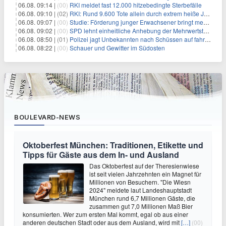
06.08. 09:14 |
(00)
RKI meldet fast 12.000 hitzebedingte Sterbefälle
06.08. 09:10 |
(02)
RKI: Rund 9.600 Tote allein durch extrem heiße Juni-Woche
06.08. 09:07 |
(00)
Studie: Förderung junger Erwachsener bringt mehr als bei Älteren
06.08. 09:02 |
(00)
SPD lehnt einheitliche Anhebung der Mehrwertsteuer ab
06.08. 08:50 |
(01)
Polizei jagt Unbekannten nach Schüssen auf fahrendes Auto
06.08. 08:22 |
(00)
Schauer und Gewitter im Südosten
BOULEVARD-NEWS
Oktoberfest München: Traditionen, Etikette und
Tipps für Gäste aus dem In- und Ausland
Das Oktoberfest auf der Theresienwiese
ist seit vielen Jahrzehnten ein Magnet für
Millionen von Besuchern. "Die Wiesn
2024" meldete laut Landeshauptstadt
München rund 6,7 Millionen Gäste, die
zusammen gut 7,0 Millionen Maß Bier
konsumierten. Wer zum ersten Mal kommt, egal ob aus einer
anderen deutschen Stadt oder aus dem Ausland, wird mit
[…]
(00)