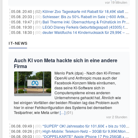
vor 19 Minuten
05.08. 20:40 |
(02)
Kölner Zoo Tageskarte mit Rabatt für 18,49€ statt 29,50€ – einlösbar bis Dezember
05.08. 20:33 |
(00)
Schiesser: Bis zu 50% Rabatt im Sale (~600 Artikel zur Auswahl)
05.08. 19:47 |
(01)
Bali Therme inkl. Übernachtung & Frühstück im Premium Hotel (Bad Oeynhausen) ab 89€ p.P.
05.08. 19:30 |
(00)
LEGO Disney Ferkels Geburtstagsspaß (43305) für 29,10€
05.08. 18:30 |
(00)
deuter Waldfuchs 14 Kinderrucksack für 29,99€ – Amber-maple
IT-NEWS
Auch KI von Meta hackte sich in eine andere
Firma
Menlo Park (dpa) - Nach den KI-Firmen
OpenAI und Anthropic muss auch der
Facebook-Konzern Meta einräumen,
dass seine KI-Software sich in
Computersysteme eines anderen
Unternehmens gehackt hat. Ähnlich wie
bei einigen Vorfällen der beiden Rivalen lag das Problem auch
hier in einer Fehlkonfiguration des Systems bei demselben
Testpartner, wie Meta unter
[…]
(01)
vor 2 Stunden
06.08. 09:49 |
(00)
*SUPER* OK! Jahresabo für 101,60€ + bis zu 100€ Prämie
06.08. 09:26 |
(01)
High-Mobile: Telekom-Netz – 30GB für 9,99€/Monat / 80GB für 12,49€/Monat / 100GB für 19,99€/Monat (auch mtl. kündbar)
06.08. 09:03 |
(00)
*DOPPELKARTE* Apple iPhone 17 Pro 256GB + 80€ Online Bonus + 50GB 5G + Alles-Flat im Telekom-Netz für 44,94€/Monat – eff. 4,40€/Monat