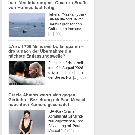
Iran: Vereinbarung mit Oman zu Straße
von Hormus fast fertig
Teheran/Maskat (dpa) -
Die an die Straße von
Hormus grenzenden
Golfstaaten Iran und
[…]
(00)
EA soll 700 Millionen Dollar sparen –
droht nach der Übernahme die
nächste Entlassungswelle?
Electronic Arts ist seit
dem 04. August 2026
offiziell nicht mehr an
der Börse. Nur
[…]
(00)
Gracie Abrams wehrt sich gegen
Gerüchte, Beziehung mit Paul Mescal
habe ihrer Karriere geschadet
(BANG) - Gracie
Abrams hat Gerüchte
zurückgewiesen, ihre
Beziehung mit Paul
Mescal
[…]
(00)