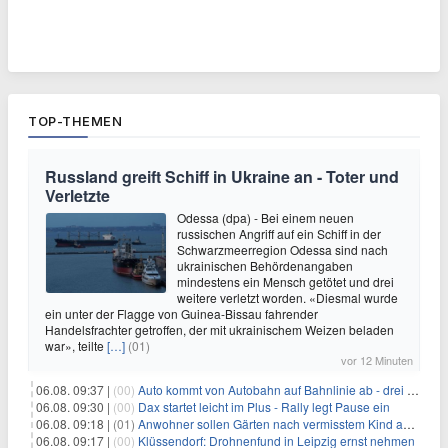
TOP-THEMEN
Russland greift Schiff in Ukraine an - Toter und
Verletzte
Odessa (dpa) - Bei einem neuen
russischen Angriff auf ein Schiff in der
Schwarzmeerregion Odessa sind nach
ukrainischen Behördenangaben
mindestens ein Mensch getötet und drei
weitere verletzt worden. «Diesmal wurde
ein unter der Flagge von Guinea-Bissau fahrender
Handelsfrachter getroffen, der mit ukrainischem Weizen beladen
war», teilte
[…]
(01)
vor 12 Minuten
06.08. 09:37 |
(00)
Auto kommt von Autobahn auf Bahnlinie ab - drei Tote
06.08. 09:30 |
(00)
Dax startet leicht im Plus - Rally legt Pause ein
06.08. 09:18 |
(01)
Anwohner sollen Gärten nach vermisstem Kind absuchen
06.08. 09:17 |
(00)
Klüssendorf: Drohnenfund in Leipzig ernst nehmen