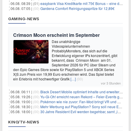
06.08. 08:39 |
(01)
easybank Visa Kreditkarte mit 75€ Bonus – eine der besten Kreditkarten
06.08. 07:05 |
(00)
Gardena Comfort Reinigungsspritze für 12,89€
GAMING-NEWS
Crimson Moon erscheint im September
Das unabhängige
Videospielunternehmen
ProbablyMonsters, das sich auf die
Entwicklung eigener IPs konzentriert, gibt
bekannt, dass Crimson Moon am 01.
September 2026 für PC über Steam und
den Epic Games Store sowie für PlayStation 5 und XBOX Series
X|S zum Preis von 19,99 Euro erscheinen wird. Das Spiel bietet
ein Erlebnis mit hochwertiger Grafik
[…]
(00)
vor 3 Stunden
06.08. 06:11 |
(00)
Black Desert Mobile optimiert Inhalte und erweitert Treasure Access
05.08. 19:26 |
(00)
Yu‑Gi‑Oh! erreicht neuen Rekord – Feier‑Events gestartet
05.08. 19:00 |
(00)
Pokémon wie nie zuvor: Fan-Mod bringt VR und Ego-Perspektive nach Kanto
05.08. 18:30 |
(00)
Mehr Werbung auf PlayStation? Sony soll neue Einnahmequellen prüfen
05.08. 18:00 |
(00)
30 Jahre Resident Evil werden begehbar, samt „lebensgroßem Leon“
KINO/TV-NEWS