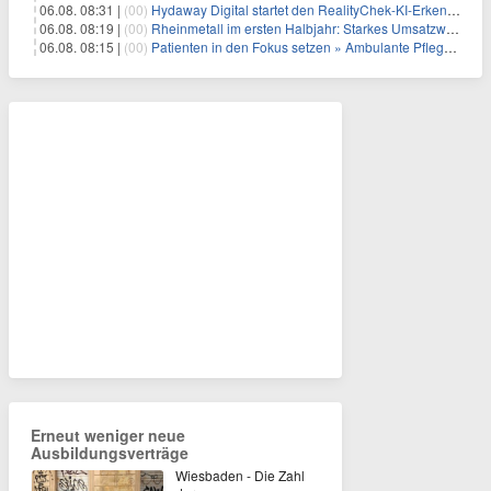
06.08. 08:31 |
(00)
Hydaway Digital startet den RealityChek-KI-Erkennungs-Bot auf X und ermöglicht damit eine Echtzeit-Verifizierung nach dem Motto „Ist das echt?“ auf einer der größten öffentlichen Kommunikationsplattformen weltweit
06.08. 08:19 |
(00)
Rheinmetall im ersten Halbjahr: Starkes Umsatzwachstum und Profitabilität auf Rekordniveau
06.08. 08:15 |
(00)
Patienten in den Fokus setzen » Ambulante Pflegedienste haben mehr Zeit durch die Personalplanung von ISGUS
Erneut weniger neue
Ausbildungsverträge
Wiesbaden - Die Zahl