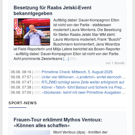
Besetzung für Raabs Jetski-Event
bekanntgegeben
Auffällig dabei: Dauer-Kompagnon Elton
ist nicht von der Partie - stattdessen
moderiert Laura Wontorra. Die Besetzung
für Stefan Raabs Jetski Star WM steht:
Laura Wontorra moderiert, Frank "Buschi"
Buschmann kommentiert, Jana Wosnitza
ist Field-Reporterin und Mitja Lafere berichtet als Boxen-Reporter
- auffällig dabei: Dauer-Kompagnon Elton ist nicht von der Partie.
Acht prominente Zweierteams
[…]
(00)
vor 1 Stunde
06.08. 08:16 |
(00)
Primetime-Check: Mittwoch, 5. August 2026
06.08. 07:57 |
(00)
Unter vier Millionen: «Landkrimi» erntet dennoch Primetime-Führung
06.08. 07:47 |
(00)
RTLZWEI schlägt seine Zelte weiter erfolgreich auf
06.08. 07:38 |
(00)
Kölner «Tatort» führt Ballauf und Schenk ins Prepper-Milieu
06.08. 07:00 |
(00)
«Glücksrad» kehrt mit zwei Primetime-Ausgaben zurück
SPORT-NEWS
Frauen-Tour erklimmt Mythos Ventoux:
«Können alles schaffen»
Mont Ventoux (dpa) - Inmitten der