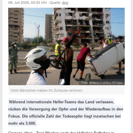
08. Juli 2026, 04:33 Uhr
·
Quelle:
dpa
Foto: Ariana Cubillos/AP/dpa
Viele Menschen haben ihr Zuhause verloren.
Während internationale Helfer-Teams das Land verlassen,
rücken die Versorgung der Opfer und der Wiederaufbau in den
Fokus. Die offizielle Zahl der Todesopfer liegt inzwischen bei
mehr als 3.600.
Caracas (dpa) - Zwei Wochen nach den tödlichen Erdbeben in