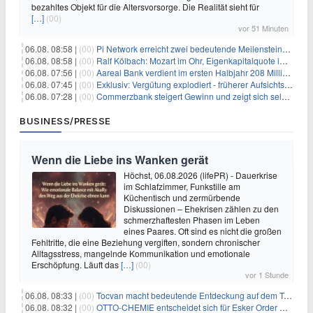
bezahltes Objekt für die Altersvorsorge. Die Realität sieht für
[…]
(00)
vor 51 Minuten
06.08. 08:58 |
(00)
Pi Network erreicht zwei bedeutende Meilensteine in einer Rallye
06.08. 08:58 |
(00)
Ralf Kölbach: Mozart im Ohr, Eigenkapitalquote im Blick - wie dieser Denker die Westerwald Bank führt
06.08. 07:56 |
(00)
Aareal Bank verdient im ersten Halbjahr 208 Millionen Euro
06.08. 07:45 |
(00)
Exklusiv: Vergütung explodiert - früherer Aufsichtsratschef gibt aus Protest Ehrentitel ab
06.08. 07:28 |
(00)
Commerzbank steigert Gewinn und zeigt sich selbstbewusst gegenüber Unicredit
BUSINESS/PRESSE
Wenn die Liebe ins Wanken gerät
Höchst, 06.08.2026 (lifePR) - Dauerkrise
im Schlafzimmer, Funkstille am
Küchentisch und zermürbende
Diskussionen – Ehekrisen zählen zu den
schmerzhaftesten Phasen im Leben
eines Paares. Oft sind es nicht die großen
Fehltritte, die eine Beziehung vergiften, sondern chronischer
Alltagsstress, mangelnde Kommunikation und emotionale
Erschöpfung. Läuft das
[…]
(00)
vor 1 Stunde
06.08. 08:33 |
(00)
Tocvan macht bedeutende Entdeckung auf dem Trend Mezquite in Gran Pilar: 215 m mit 0,6 g/t Au ab 36,6 m Bohrtiefe
06.08. 08:32 |
(00)
OTTO-CHEMIE entscheidet sich für Esker Order Management zur Optimierung des Auftragseingangs