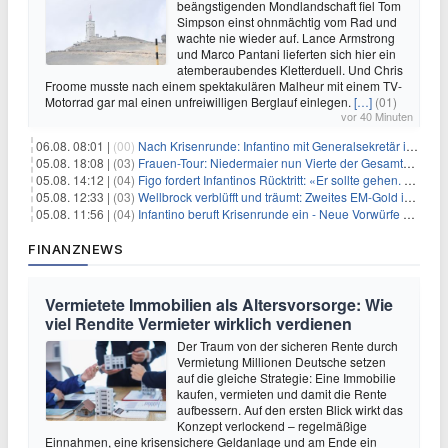
beängstigenden Mondlandschaft fiel Tom
Simpson einst ohnmächtig vom Rad und
wachte nie wieder auf. Lance Armstrong
und Marco Pantani lieferten sich hier ein
atemberaubendes Kletterduell. Und Chris
Froome musste nach einem spektakulären Malheur mit einem TV-
Motorrad gar mal einen unfreiwilligen Berglauf einlegen.
[…]
(01)
vor 40 Minuten
06.08. 08:01 |
(00)
Nach Krisenrunde: Infantino mit Generalsekretär im Stadion
05.08. 18:08 |
(03)
Frauen-Tour: Niedermaier nun Vierte der Gesamtwertung
05.08. 14:12 |
(04)
Figo fordert Infantinos Rücktritt: «Er sollte gehen. Jetzt»
05.08. 12:33 |
(03)
Wellbrock verblüfft und träumt: Zweites EM-Gold in Paris
05.08. 11:56 |
(04)
Infantino beruft Krisenrunde ein - Neue Vorwürfe gegen FIFA
FINANZNEWS
Vermietete Immobilien als Altersvorsorge: Wie
viel Rendite Vermieter wirklich verdienen
Der Traum von der sicheren Rente durch
Vermietung Millionen Deutsche setzen
auf die gleiche Strategie: Eine Immobilie
kaufen, vermieten und damit die Rente
aufbessern. Auf den ersten Blick wirkt das
Konzept verlockend – regelmäßige
Einnahmen, eine krisensichere Geldanlage und am Ende ein