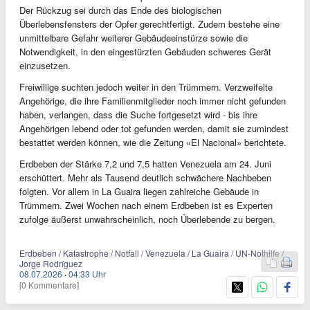
Der Rückzug sei durch das Ende des biologischen
Überlebensfensters der Opfer gerechtfertigt. Zudem bestehe eine
unmittelbare Gefahr weiterer Gebäudeeinstürze sowie die
Notwendigkeit, in den eingestürzten Gebäuden schweres Gerät
einzusetzen.
Freiwillige suchten jedoch weiter in den Trümmern. Verzweifelte
Angehörige, die ihre Familienmitglieder noch immer nicht gefunden
haben, verlangen, dass die Suche fortgesetzt wird - bis ihre
Angehörigen lebend oder tot gefunden werden, damit sie zumindest
bestattet werden können, wie die Zeitung «El Nacional» berichtete.
Erdbeben der Stärke 7,2 und 7,5 hatten Venezuela am 24. Juni
erschüttert. Mehr als Tausend deutlich schwächere Nachbeben
folgten. Vor allem in La Guaira liegen zahlreiche Gebäude in
Trümmern. Zwei Wochen nach einem Erdbeben ist es Experten
zufolge äußerst unwahrscheinlich, noch Überlebende zu bergen.
Erdbeben / Katastrophe / Notfall / Venezuela / La Guaira / UN-Nothilfe /
Jorge Rodríguez
08.07.2026
·
04:33 Uhr
[0 Kommentare]