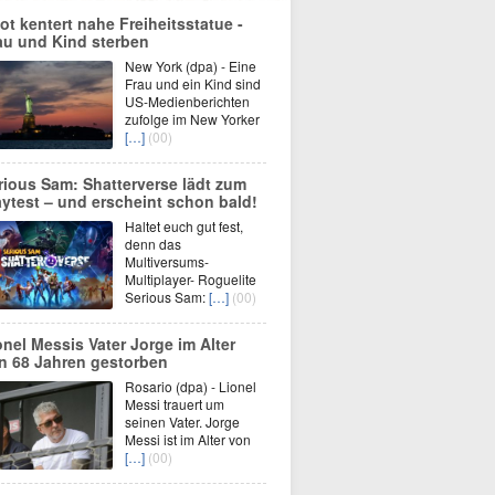
ot kentert nahe Freiheitsstatue -
au und Kind sterben
New York (dpa) - Eine
Frau und ein Kind sind
US-Medienberichten
zufolge im New Yorker
[…]
(00)
rious Sam: Shatterverse lädt zum
aytest – und erscheint schon bald!
Haltet euch gut fest,
denn das
Multiversums-
Multiplayer- Roguelite
Serious Sam:
[…]
(00)
onel Messis Vater Jorge im Alter
n 68 Jahren gestorben
Rosario (dpa) - Lionel
Messi trauert um
seinen Vater. Jorge
Messi ist im Alter von
[…]
(00)