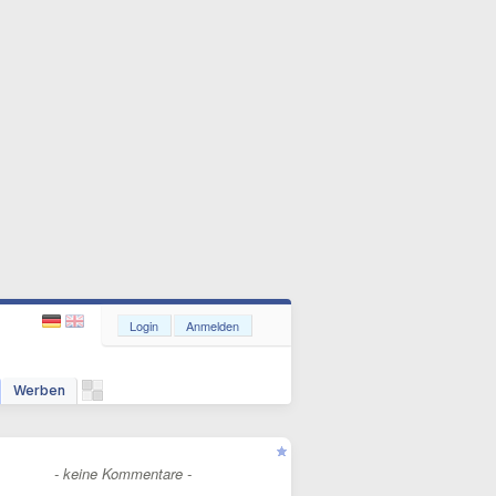
Login
Anmelden
Werben
- keine Kommentare -