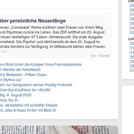
Di
0
0
0
0
r über persönliche Neuanfänge
0
 neuen „Comeback“-Reihe erzählen zwei Frauen von ihrem Weg
0
und Psychose zurück ins Leben. Das ZDF eröffnet am 23. August
0
 neuen dreiteiligen 37°Leben -Schwerpunkt. Die erste Ausgabe
Let
„Comeback: Die Psyche“ und steht bereits ab dem 20. August im
0
 des Senders zur Verfügung. Im Mittelpunkt stehen zwei Frauen,
0
(00)
3
vor 1 Stunde
3
2
um Blick hinter die Kulissen ihres Freundeskreises
2
n Wandel der Arbeitswelt
2
rtins' Bestseller «Fifteen Days»
eri-Mythos auf
ch zur Gastgeberin seines Reality-Podcasts
Over-Ear-Kopfhörer für 149,99€
ag, 8. August 2026
Kaiju No. 8»
» akzeptabel mit vorletzter Etappe
: Joko & Klaas hinten mit Best-Of