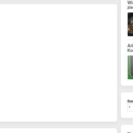
Wi
zi
Ar
Ko
Suc