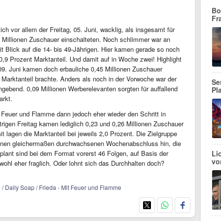
Bo
Fr
ich vor allem der Freitag, 05. Juni, wacklig, als insgesamt für
22 Millionen Zuschauer einschalteten. Noch schlimmer war an
 Blick auf die 14- bis 49-Jährigen. Hier kamen gerade so noch
,9 Prozent Marktanteil. Und damit auf in Woche zwei! Highlight
09. Juni kamen doch erbauliche 0,45 Millionen Zuschauer
rktanteil brachte. Anders als noch in der Vorwoche war der
Se
gebend. 0,09 Millionen Werberelevanten sorgten für auffallend
Pl
arkt.
 Feuer und Flamme dann jedoch eher wieder den Schritt in
igen Freitag kamen lediglich 0,23 und 0,26 Millionen Zuschauer
lagen die Marktanteil bei jeweils 2,0 Prozent. Die Zielgruppe
 einen gleichermaßen durchwachsenen Wochenabschluss hin, die
plant sind bei dem Format vorerst 46 Folgen, auf Basis der
Li
vo
wohl eher fraglich. Oder lohnt sich das Durchhalten doch?
1 / Daily Soap / Frieda - Mit Feuer und Flamme