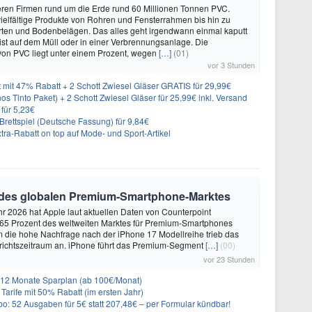
eren Firmen rund um die Erde rund 60 Millionen Tonnen PVC.
elfältige Produkte von Rohren und Fensterrahmen bis hin zu
rten und Bodenbelägen. Das alles geht irgendwann einmal kaputt
st auf dem Müll oder in einer Verbrennungsanlage. Die
von PVC liegt unter einem Prozent, wegen
[…]
(01)
vor 3 Stunden
 mit 47% Rabatt + 2 Schott Zwiesel Gläser GRATIS für 29,99€
os Tinto Paket) + 2 Schott Zwiesel Gläser für 25,99€ inkl. Versand
 für 5,23€
rettspiel (Deutsche Fassung) für 9,84€
ra-Rabatt on top auf Mode- und Sport-Artikel
 des globalen Premium-Smartphone-Marktes
hr 2026 hat Apple laut aktuellen Daten von Counterpoint
 65 Prozent des weltweiten Marktes für Premium-Smartphones
em die hohe Nachfrage nach der iPhone 17 Modellreihe trieb das
ichtszeitraum an. iPhone führt das Premium-Segment
[…]
(00)
vor 23 Stunden
r 12 Monate Sparplan (ab 100€/Monat)
Tarife mit 50% Rabatt (im ersten Jahr)
o: 52 Ausgaben für 5€ statt 207,48€ – per Formular kündbar!