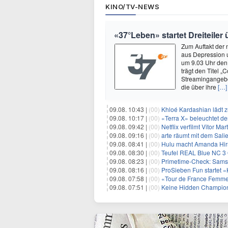
KINO/TV-NEWS
«37°Leben» startet Dreiteile
Zum Auftakt der
aus Depression 
um 9.03 Uhr den
trägt den Titel 
Streamingangebot
die über ihre
[…]
09.08. 10:43 |
(00)
Khloé Kardashian lädt z
09.08. 10:17 |
(00)
«Terra X» beleuchtet de
09.08. 09:42 |
(00)
Netflix verfilmt Vitor Ma
09.08. 09:16 |
(00)
arte räumt mit dem Sali
09.08. 08:41 |
(00)
Hulu macht Amanda Hirs
09.08. 08:30 |
(00)
Teufel REAL Blue NC 3 
09.08. 08:23 |
(00)
Primetime-Check: Samst
09.08. 08:16 |
(00)
ProSieben Fun startet «
09.08. 07:58 |
(00)
«Tour de France Femmes
09.08. 07:51 |
(00)
Keine Hidden Champions