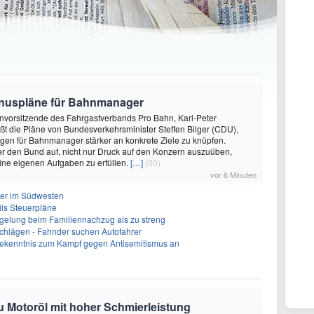
nuspläne für Bahnmanager
envorsitzende des Fahrgastverbands Pro Bahn, Karl-Peter
t die Pläne von Bundesverkehrsminister Steffen Bilger (CDU),
en für Bahnmanager stärker an konkrete Ziele zu knüpfen.
 er den Bund auf, nicht nur Druck auf den Konzern auszuüben,
ine eigenen Aufgaben zu erfüllen.
[…]
(00)
vor 6 Minuten
ter im Südwesten
ils Steuerpläne
lregelung beim Familiennachzug als zu streng
Schlägen - Fahnder suchen Autofahrer
 Bekenntnis zum Kampf gegen Antisemitismus an
zu Motoröl mit hoher Schmierleistung