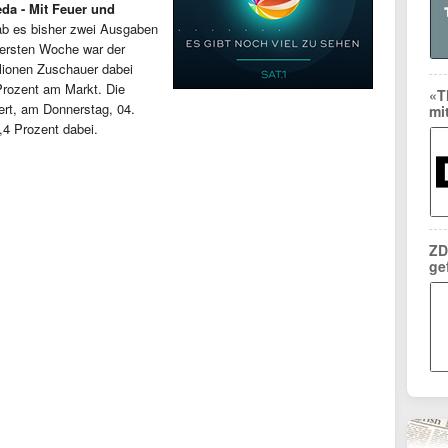
eda - Mit Feuer und
ab es bisher zwei Ausgaben
r ersten Woche war der
llionen Zuschauer dabei
Prozent am Markt. Die
«T
ert, am Donnerstag, 04.
mi
,4 Prozent dabei.
ZD
ge