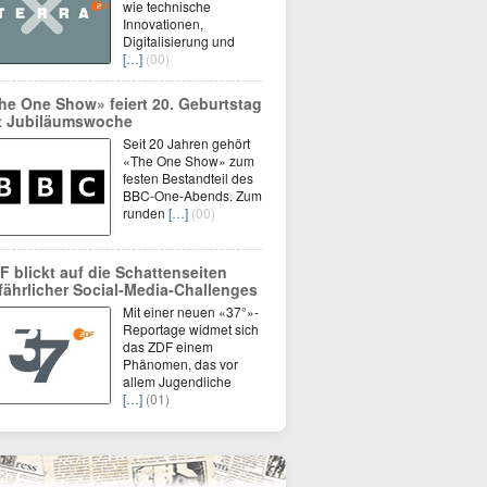
wie technische
Innovationen,
Digitalisierung und
[…]
(00)
he One Show» feiert 20. Geburtstag
t Jubiläumswoche
Seit 20 Jahren gehört
«The One Show» zum
festen Bestandteil des
BBC-One-Abends. Zum
runden
[…]
(00)
F blickt auf die Schattenseiten
fährlicher Social-Media-Challenges
Mit einer neuen «37°»-
Reportage widmet sich
das ZDF einem
Phänomen, das vor
allem Jugendliche
[…]
(01)