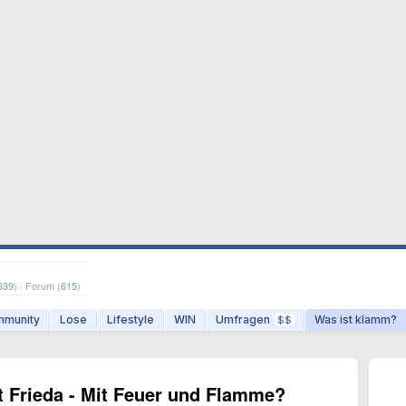
639
) · Forum (
615
)
munity
Lose
Lifestyle
WIN
Umfragen
Was ist klamm?
$$
t Frieda - Mit Feuer und Flamme?