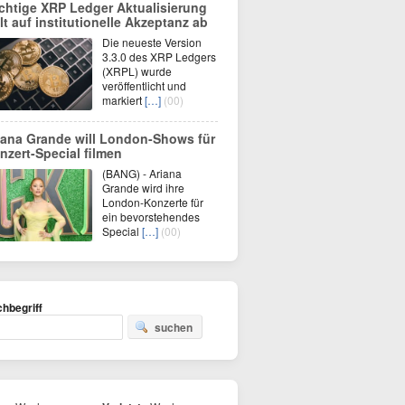
chtige XRP Ledger Aktualisierung
elt auf institutionelle Akzeptanz ab
Die neueste Version
3.3.0 des XRP Ledgers
(XRPL) wurde
veröffentlicht und
markiert
[…]
(00)
iana Grande will London-Shows für
nzert-Special filmen
(BANG) - Ariana
Grande wird ihre
London-Konzerte für
ein bevorstehendes
Special
[…]
(00)
hbegriff
suchen