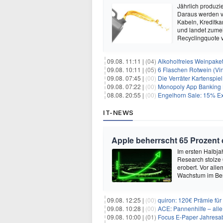
Jährlich produzi
Daraus werden vi
Kabeln, Kreditka
und landet zumei
Recyclingquote 
09.08. 11:11 |
(04)
Alkoholfreies Weinpaket
09.08. 10:11 |
(05)
6 Flaschen Rotwein (Vin
09.08. 07:45 |
(00)
Die Verräter Kartenspiel
09.08. 07:22 |
(00)
Monopoly App Banking B
08.08. 20:55 |
(00)
Engelhorn Sale: 15% Ext
IT-NEWS
Apple beherrscht 65 Prozent
Im ersten Halbja
Research stolze
erobert. Vor all
Wachstum im Ber
09.08. 12:25 |
(00)
quiron: 120€ Prämie fü
09.08. 10:28 |
(00)
ACE: Pannenhilfe – alle 
09.08. 10:00 |
(01)
Focus E-Paper Jahresab