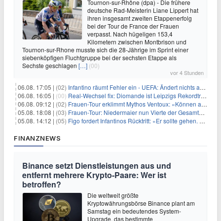
Tournon-sur-Rhône (dpa) - Die frühere
deutsche Rad-Meisterin Liane Lippert hat
ihren insgesamt zweiten Etappenerfolg
bei der Tour de France der Frauen
verpasst. Nach hügeligen 153,4
Kilometern zwischen Montbrison und
Tournon-sur-Rhone musste sich die 28-Jährige im Sprint einer
siebenköpfigen Fluchtgruppe bei der sechsten Etappe als
Sechste geschlagen
[…]
(00)
vor 4 Stunden
06.08. 17:05 |
(02)
Infantino räumt Fehler ein - UEFA: Ändert nichts an Boykott
06.08. 16:05 |
(00)
Real-Wechsel fix: Diomande ist Leipzigs Rekordtransfer
06.08. 09:12 |
(02)
Frauen-Tour erklimmt Mythos Ventoux: «Können alles schaffen»
05.08. 18:08 |
(03)
Frauen-Tour: Niedermaier nun Vierte der Gesamtwertung
05.08. 14:12 |
(05)
Figo fordert Infantinos Rücktritt: «Er sollte gehen. Jetzt»
FINANZNEWS
Binance setzt Dienstleistungen aus und
entfernt mehrere Krypto-Paare: Wer ist
betroffen?
Die weltweit größte
Kryptowährungsbörse Binance plant am
Samstag ein bedeutendes System-
Upgrade, das bestimmte