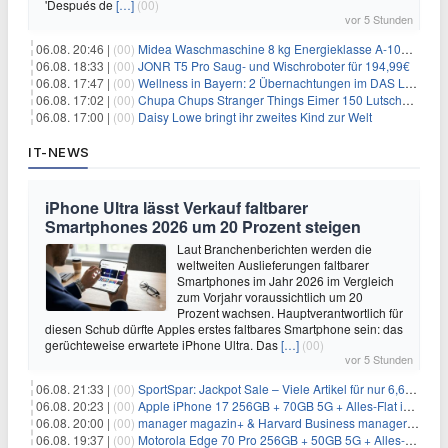
'Después de
[…]
(00)
vor 5 Stunden
06.08. 20:46 |
(00)
Midea Waschmaschine 8 kg Energieklasse A-10% 1400 U/Min für 289,97€
06.08. 18:33 |
(00)
JONR T5 Pro Saug- und Wischroboter für 194,99€
06.08. 17:47 |
(00)
Wellness in Bayern: 2 Übernachtungen im DAS LUDWIG Sports Resort inkl. HP + Wellness ab 174€ p.P.
06.08. 17:02 |
(00)
Chupa Chups Stranger Things Eimer 150 Lutscher für 21,95€
06.08. 17:00 |
(00)
Daisy Lowe bringt ihr zweites Kind zur Welt
IT-NEWS
iPhone Ultra lässt Verkauf faltbarer
Smartphones 2026 um 20 Prozent steigen
Laut Branchenberichten werden die
weltweiten Auslieferungen faltbarer
Smartphones im Jahr 2026 im Vergleich
zum Vorjahr voraussichtlich um 20
Prozent wachsen. Hauptverantwortlich für
diesen Schub dürfte Apples erstes faltbares Smartphone sein: das
gerüchteweise erwartete iPhone Ultra. Das
[…]
(00)
vor 5 Stunden
06.08. 21:33 |
(00)
SportSpar: Jackpot Sale – Viele Artikel für nur 6,66€ – nur 48 Stunden
06.08. 20:23 |
(00)
Apple iPhone 17 256GB + 70GB 5G + Alles-Flat im Vodafone-Netz für 34,99€/Monat – eff. 4,65€/Monat
06.08. 20:00 |
(00)
manager magazin+ & Harvard Business manager+ Digital-Kombi-Abo 1 Monat kostenlos
06.08. 19:37 |
(00)
Motorola Edge 70 Pro 256GB + 50GB 5G + Alles-Flat im Vodafone-Netz für 19,99€/Monat – eff. 0,61€/Monat