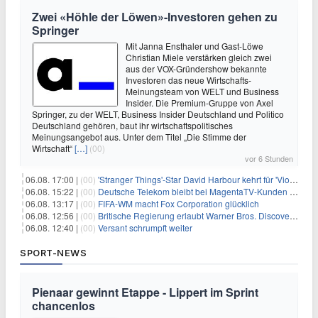
Zwei «Höhle der Löwen»-Investoren gehen zu
Springer
Mit Janna Ensthaler und Gast-Löwe
Christian Miele verstärken gleich zwei
aus der VOX-Gründershow bekannte
Investoren das neue Wirtschafts-
Meinungsteam von WELT und Business
Insider. Die Premium-Gruppe von Axel
Springer, zu der WELT, Business Insider Deutschland und Politico
Deutschland gehören, baut ihr wirtschaftspolitisches
Meinungsangebot aus. Unter dem Titel „Die Stimme der
Wirtschaft“
[…]
(00)
vor 6 Stunden
06.08. 17:00 |
(00)
'Stranger Things'-Star David Harbour kehrt für 'Violent Night 2' zurück – Kristen Bell stößt zur Besetzung
06.08. 15:22 |
(00)
Deutsche Telekom bleibt bei MagentaTV-Kunden vage
06.08. 13:17 |
(00)
FIFA-WM macht Fox Corporation glücklich
06.08. 12:56 |
(00)
Britische Regierung erlaubt Warner Bros. Discovery-Übernahme
06.08. 12:40 |
(00)
Versant schrumpft weiter
SPORT-NEWS
Pienaar gewinnt Etappe - Lippert im Sprint
chancenlos