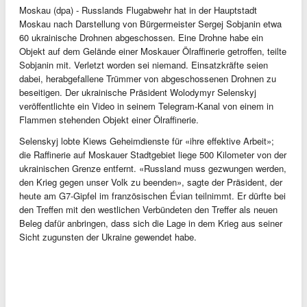
Moskau (dpa) - Russlands Flugabwehr hat in der Hauptstadt
Moskau nach Darstellung von Bürgermeister Sergej Sobjanin etwa
60 ukrainische Drohnen abgeschossen. Eine Drohne habe ein
Objekt auf dem Gelände einer Moskauer Ölraffinerie getroffen, teilte
Sobjanin mit. Verletzt worden sei niemand. Einsatzkräfte seien
dabei, herabgefallene Trümmer von abgeschossenen Drohnen zu
beseitigen. Der ukrainische Präsident Wolodymyr Selenskyj
veröffentlichte ein Video in seinem Telegram-Kanal von einem in
Flammen stehenden Objekt einer Ölraffinerie.
Selenskyj lobte Kiews Geheimdienste für «ihre effektive Arbeit»;
die Raffinerie auf Moskauer Stadtgebiet liege 500 Kilometer von der
ukrainischen Grenze entfernt. «Russland muss gezwungen werden,
den Krieg gegen unser Volk zu beenden», sagte der Präsident, der
heute am G7-Gipfel im französischen Évian teilnimmt. Er dürfte bei
den Treffen mit den westlichen Verbündeten den Treffer als neuen
Beleg dafür anbringen, dass sich die Lage in dem Krieg aus seiner
Sicht zugunsten der Ukraine gewendet habe.