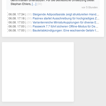
Stephan Ehlers,
[…]
(00)
vor 5 Stunden
06.08. 17:34 |
(00)
Steigende Adipositasrate zeigt strukturellen Handlungsbedarf bei der Ernährung schulpflichtiger Kinder
06.08. 17:18 |
(00)
Pasinex startet Ausschreibung für hochgradiges Zinksulfidkonzentrat mit Germanium- und Silbergehalten und stellt ein Betriebsupdate bereit
06.08. 17:03 |
(00)
Variantenreiche Miniaturkupplungen für diverse Einsatzbereiche
06.08. 17:00 |
(00)
Passwork 7.7 führt sicheren Offline-Modus für Desktop- und Mobile-Apps ein
06.08. 17:00 |
(00)
Bauteilabkündigungen: Eine wachsende Gefahr für industrielle Elektroniksysteme