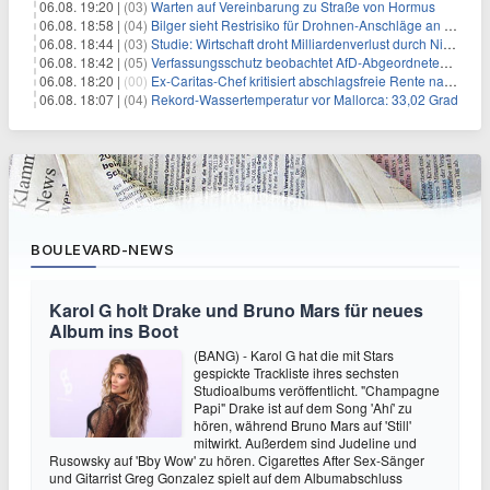
06.08. 19:20 |
(03)
Warten auf Vereinbarung zu Straße von Hormus
06.08. 18:58 |
(04)
Bilger sieht Restrisiko für Drohnen-Anschläge an Flughäfen
06.08. 18:44 |
(03)
Studie: Wirtschaft droht Milliardenverlust durch Niedrigwasser
06.08. 18:42 |
(05)
Verfassungsschutz beobachtet AfD-Abgeordneten Nolte
06.08. 18:20 |
(00)
Ex-Caritas-Chef kritisiert abschlagsfreie Rente nach 45 Jahren
06.08. 18:07 |
(04)
Rekord-Wassertemperatur vor Mallorca: 33,02 Grad
BOULEVARD-NEWS
Karol G holt Drake und Bruno Mars für neues
Album ins Boot
(BANG) - Karol G hat die mit Stars
gespickte Trackliste ihres sechsten
Studioalbums veröffentlicht. "Champagne
Papi" Drake ist auf dem Song 'Ahí' zu
hören, während Bruno Mars auf 'Still'
mitwirkt. Außerdem sind Judeline und
Rusowsky auf 'Bby Wow' zu hören. Cigarettes After Sex-Sänger
und Gitarrist Greg Gonzalez spielt auf dem Albumabschluss