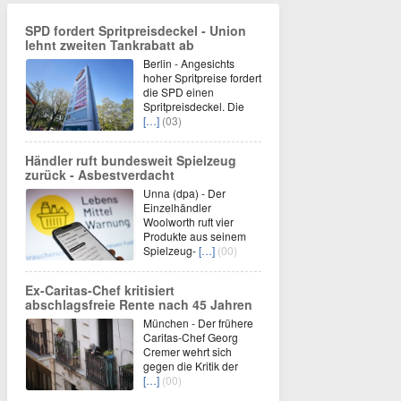
SPD fordert Spritpreisdeckel - Union
lehnt zweiten Tankrabatt ab
Berlin - Angesichts
hoher Spritpreise fordert
die SPD einen
Spritpreisdeckel. Die
[…]
(03)
Händler ruft bundesweit Spielzeug
zurück - Asbestverdacht
Unna (dpa) - Der
Einzelhändler
Woolworth ruft vier
Produkte aus seinem
Spielzeug-
[…]
(00)
Ex-Caritas-Chef kritisiert
abschlagsfreie Rente nach 45 Jahren
München - Der frühere
Caritas-Chef Georg
Cremer wehrt sich
gegen die Kritik der
[…]
(00)