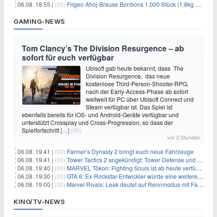
06.08. 18:55 |
(00)
Frigeo Ahoj-Brause Bonbons 1.000 Stück (1,8kg Eimer) für 6,29€
GAMING-NEWS
Tom Clancy’s The Division Resurgence – ab
sofort für euch verfügbar
Ubisoft gab heute bekannt, dass The
Division Resurgence, das neue
kostenlose Third-Person-Shooter-RPG,
nach der Early-Access-Phase ab sofort
weltweit für PC über Ubisoft Connect und
Steam verfügbar ist. Das Spiel ist
ebenfalls bereits für iOS- und Android-Geräte verfügbar und
unterstützt Crossplay und Cross-Progression, so dass der
Spielfortschritt
[…]
(00)
vor 2 Stunden
06.08. 19:41 |
(00)
Farmer’s Dynasty 2 bringt euch neue Fahrzeuge
06.08. 19:41 |
(00)
Tower Tactics 2 angekündigt: Tower Defense und Deckbuilding Kombo kehrt zurück
06.08. 19:40 |
(00)
MARVEL Tōkon: Fighting Souls ist ab heute verfügbar
06.08. 19:30 |
(00)
GTA 6: Ex-Rockstar-Entwickler würde eine weitere Verschiebung nicht überraschen
06.08. 19:00 |
(00)
Marvel Rivals: Leak deutet auf Rennmodus mit Fahrzeugen hin
KINO/TV-NEWS