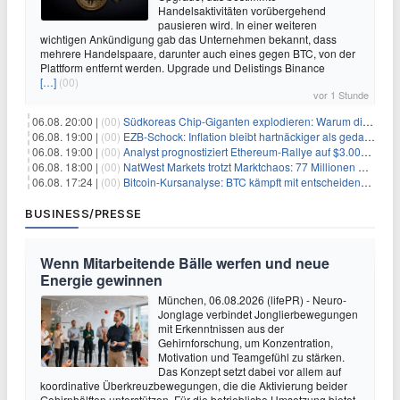
Handelsaktivitäten vorübergehend
pausieren wird. In einer weiteren
wichtigen Ankündigung gab das Unternehmen bekannt, dass
mehrere Handelspaare, darunter auch eines gegen BTC, von der
Plattform entfernt werden. Upgrade und Delistings Binance
[…]
(00)
vor 1 Stunde
06.08. 20:00 |
(00)
Südkoreas Chip-Giganten explodieren: Warum dieser Rekord-Tag die KI-Branche erschüttert
06.08. 19:00 |
(00)
EZB-Schock: Inflation bleibt hartnäckiger als gedacht – 2027 wird zum kritischen Test
06.08. 19:00 |
(00)
Analyst prognostiziert Ethereum-Rallye auf $3.000 nach entscheidendem On-Chain-Ausbruch
06.08. 18:00 |
(00)
NatWest Markets trotzt Marktchaos: 77 Millionen Pfund Gewinn im ersten Halbjahr
06.08. 17:24 |
(00)
Bitcoin-Kursanalyse: BTC kämpft mit entscheidender $65K-Hürde, während sich ein Liquidationscluster aufbaut
BUSINESS/PRESSE
Wenn Mitarbeitende Bälle werfen und neue
Energie gewinnen
München, 06.08.2026 (lifePR) - Neuro-
Jonglage verbindet Jonglierbewegungen
mit Erkenntnissen aus der
Gehirnforschung, um Konzentration,
Motivation und Teamgefühl zu stärken.
Das Konzept setzt dabei vor allem auf
koordinative Überkreuzbewegungen, die die Aktivierung beider
Gehirnhälften unterstützen. Für die betriebliche Umsetzung bietet