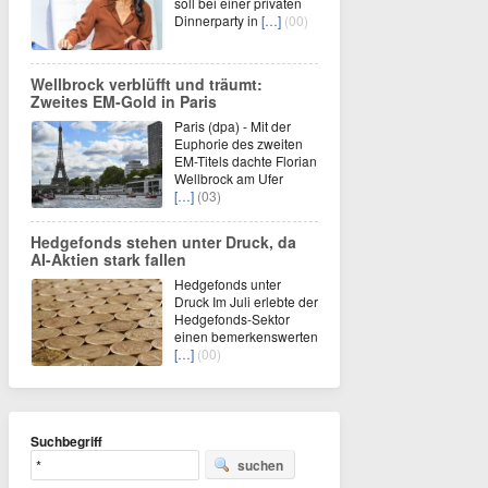
soll bei einer privaten
Dinnerparty in
[…]
(00)
Wellbrock verblüfft und träumt:
Zweites EM-Gold in Paris
Paris (dpa) - Mit der
Euphorie des zweiten
EM-Titels dachte Florian
Wellbrock am Ufer
[…]
(03)
Hedgefonds stehen unter Druck, da
AI-Aktien stark fallen
Hedgefonds unter
Druck Im Juli erlebte der
Hedgefonds-Sektor
einen bemerkenswerten
[…]
(00)
Suchbegriff
suchen