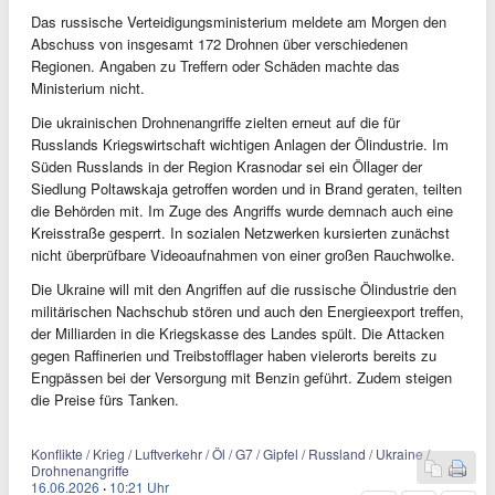
Das russische Verteidigungsministerium meldete am Morgen den
Abschuss von insgesamt 172 Drohnen über verschiedenen
Regionen. Angaben zu Treffern oder Schäden machte das
Ministerium nicht.
Die ukrainischen Drohnenangriffe zielten erneut auf die für
Russlands Kriegswirtschaft wichtigen Anlagen der Ölindustrie. Im
Süden Russlands in der Region Krasnodar sei ein Öllager der
Siedlung Poltawskaja getroffen worden und in Brand geraten, teilten
die Behörden mit. Im Zuge des Angriffs wurde demnach auch eine
Kreisstraße gesperrt. In sozialen Netzwerken kursierten zunächst
nicht überprüfbare Videoaufnahmen von einer großen Rauchwolke.
Die Ukraine will mit den Angriffen auf die russische Ölindustrie den
militärischen Nachschub stören und auch den Energieexport treffen,
der Milliarden in die Kriegskasse des Landes spült. Die Attacken
gegen Raffinerien und Treibstofflager haben vielerorts bereits zu
Engpässen bei der Versorgung mit Benzin geführt. Zudem steigen
die Preise fürs Tanken.
Konflikte / Krieg / Luftverkehr / Öl / G7 / Gipfel / Russland / Ukraine /
Drohnenangriffe
16.06.2026
·
10:21 Uhr