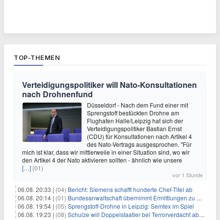
TOP-THEMEN
Verteidigungspolitiker will Nato-Konsultationen
nach Drohnenfund
Düsseldorf - Nach dem Fund einer mit
Sprengstoff bestückten Drohne am
Flughafen Halle/Leipzig hat sich der
Verteidigungspolitiker Bastian Ernst
(CDU) für Konsultationen nach Artikel 4
des Nato-Vertrags ausgesprochen. "Für
mich ist klar, dass wir mittlerweile in einer Situation sind, wo wir
den Artikel 4 der Nato aktivieren sollten - ähnlich wie unsere
[…]
(01)
vor 1 Stunde
06.08. 20:33 |
(04)
Bericht: Siemens schafft hunderte Chef-Titel ab
06.08. 20:14 |
(01)
Bundesanwaltschaft übernimmt Ermittlungen zu Drohnenvorfall
06.08. 19:54 |
(05)
Sprengstoff-Drohne in Leipzig: Semtex im Spiel
06.08. 19:23 |
(08)
Schulze will Doppelstaatler bei Terrorverdacht abschieben