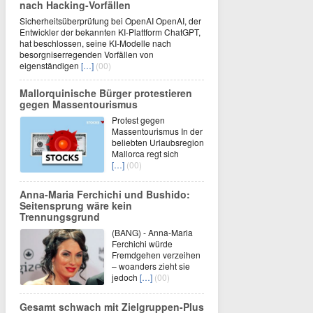
nach Hacking-Vorfällen
Sicherheitsüberprüfung bei OpenAI OpenAI, der
Entwickler der bekannten KI-Plattform ChatGPT,
hat beschlossen, seine KI-Modelle nach
besorgniserregenden Vorfällen von
eigenständigen
[…]
(00)
Mallorquinische Bürger protestieren
gegen Massentourismus
Protest gegen
Massentourismus In der
beliebten Urlaubsregion
Mallorca regt sich
[…]
(00)
Anna-Maria Ferchichi und Bushido:
Seitensprung wäre kein
Trennungsgrund
(BANG) - Anna-Maria
Ferchichi würde
Fremdgehen verzeihen
– woanders zieht sie
jedoch
[…]
(00)
Gesamt schwach mit Zielgruppen-Plus