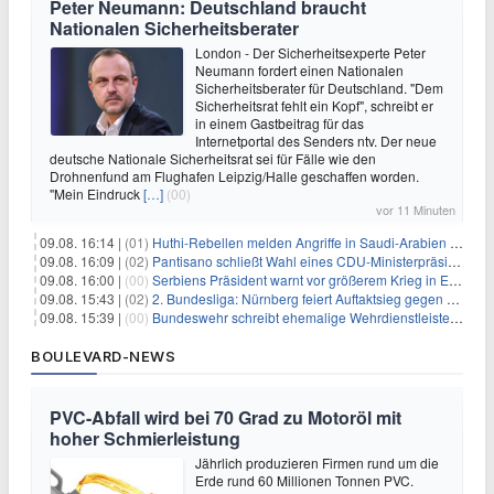
Peter Neumann: Deutschland braucht
Nationalen Sicherheitsberater
London - Der Sicherheitsexperte Peter
Neumann fordert einen Nationalen
Sicherheitsberater für Deutschland. "Dem
Sicherheitsrat fehlt ein Kopf", schreibt er
in einem Gastbeitrag für das
Internetportal des Senders ntv. Der neue
deutsche Nationale Sicherheitsrat sei für Fälle wie den
Drohnenfund am Flughafen Leipzig/Halle geschaffen worden.
"Mein Eindruck
[…]
(00)
vor 11 Minuten
09.08. 16:14 |
(01)
Huthi-Rebellen melden Angriffe in Saudi-Arabien und im Jemen
09.08. 16:09 |
(02)
Pantisano schließt Wahl eines CDU-Ministerpräsident nicht aus
09.08. 16:00 |
(00)
Serbiens Präsident warnt vor größerem Krieg in Europa
09.08. 15:43 |
(02)
2. Bundesliga: Nürnberg feiert Auftaktsieg gegen Dresden
09.08. 15:39 |
(00)
Bundeswehr schreibt ehemalige Wehrdienstleistende an
BOULEVARD-NEWS
PVC-Abfall wird bei 70 Grad zu Motoröl mit
hoher Schmierleistung
Jährlich produzieren Firmen rund um die
Erde rund 60 Millionen Tonnen PVC.