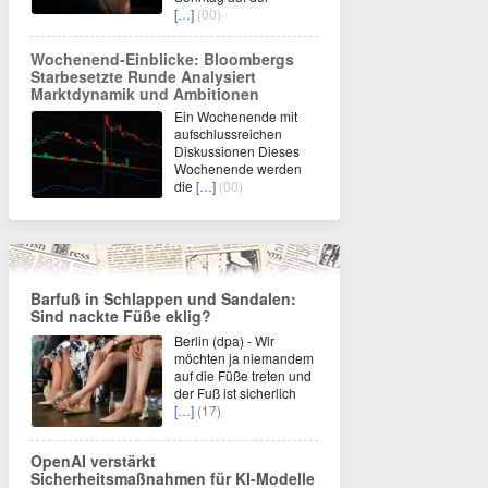
[…]
(00)
Wochenend-Einblicke: Bloombergs
Starbesetzte Runde Analysiert
Marktdynamik und Ambitionen
Ein Wochenende mit
aufschlussreichen
Diskussionen Dieses
Wochenende werden
die
[…]
(00)
Barfuß in Schlappen und Sandalen:
Sind nackte Füße eklig?
Berlin (dpa) - Wir
möchten ja niemandem
auf die Füße treten und
der Fuß ist sicherlich
[…]
(17)
OpenAI verstärkt
Sicherheitsmaßnahmen für KI-Modelle