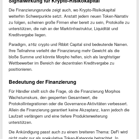
Signalwirkung für Krypto-Risikokapital
Die Finanzierungsrunde zeigt auch, wo Krypto-Risikokapital
weiterhin Schwerpunkte setzt. Anstatt jedem neuen Token-Narrativ
zu folgen, scheinen große Firmen eher bereit zu sein, Protokolle zu
unterstützen, die nah an der Marktinfrastruktur, Liquidität und
Kreditvergabe liegen.
Paradigm, a16z crypto und Ribbit Capital sind bedeutende Namen.
Ihre Teilnahme verleiht der Finanzierung mehr Gewicht als die
bloße Summe und könnte Morpho helfen, sich als langfristiger
Wettbewerber im Bereich der dezentralen Kreditvergabe zu
positionieren.
Bedeutung der Finanzierung
Für Händler stellt sich die Frage, ob die Finanzierung Morphos
Wachstumskurs, den gesperrten Gesamtwert, die
Protokollintegrationen oder die Governance-Aktivitäten verbessert.
Allein die Finanzierung garantiert keine Akzeptanz, kann jedoch die
Laufzeit verlängern und eine tiefere Produkterweiterung
unterstützen.
Die Ankündigung passt auch zu einem breiteren Thema: DeFi wird
nicht mehr nur als spekulative Token-Kategorie betrachtet. In