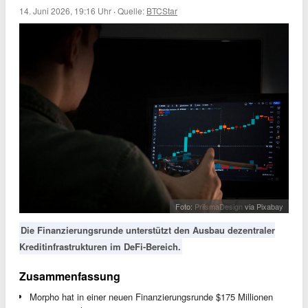
14. Juni 2026, 19:16 Uhr
·
Quelle:
BTCStar
Foto:
PriismaDesign
via Pixabay
Die Finanzierungsrunde unterstützt den Ausbau dezentraler
Kreditinfrastrukturen im DeFi-Bereich.
Zusammenfassung
Morpho hat in einer neuen Finanzierungsrunde $175 Millionen