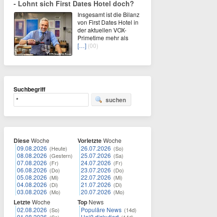
- Lohnt sich First Dates Hotel doch?
Insgesamt ist die Bilanz
von First Dates Hotel in
der aktuellen VOX-
Primetime mehr als
[…]
(00)
Suchbegriff
suchen
Diese
Woche
Vorletzte
Woche
09.08.2026
26.07.2026
(Heute)
(So)
08.08.2026
25.07.2026
(Gestern)
(Sa)
07.08.2026
24.07.2026
(Fr)
(Fr)
06.08.2026
23.07.2026
(Do)
(Do)
05.08.2026
22.07.2026
(Mi)
(Mi)
04.08.2026
21.07.2026
(Di)
(Di)
03.08.2026
20.07.2026
(Mo)
(Mo)
Letzte
Woche
Top
News
02.08.2026
Populäre News
(So)
(14d)
01.08.2026
Heiß diskutiert
(Sa)
(14d)