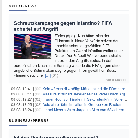
SPORT-NEWS
Schmutzkampagne gegen Infantino? FIFA
schaltet auf Angriff
Zürich (dpa) - Nun öffnet sich der
Giftschrank. Neue Vorwürfe setzen den
ohnehin schon angezählten FIFA-
Präsidenten Gianni Infantino weiter unter
Druck. Der Fußball-Weltverband schaltet
indes in den Angriffsmodus. In der
europäischen Nacht zum Sonntag wetterte die FIFA gegen eine
angebliche Schmutzkampagne gegen ihren gewählten Boss.
«Immer deutlicher
[…]
(01)
vor 5 Stunden
09.08. 10:41 |
(00)
Kein «Arschtritt» nötig: Märtens und die Rückkehr nach Paris
09.08. 03:41 |
(00)
Messi reist zur Trauerfeier seines Vaters nach Argentinien
08.08. 19:27 |
(02)
Frauen-Tour vor Finale mit Sekundenkrimi: Vollering in Gelb
08.08. 18:25 |
(02)
Autofahrer fährt in Italien in Gruppe von Radlern
08.08. 18:24 |
(00)
Lionel Messis Vater Jorge im Alter von 68 Jahren gestorben
BUSINESS/PRESSE
Ist das Dach gegen alles versichert?