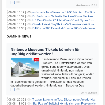
[…]
(00)
Gestern um 13:02
09.08. 16:19 |
(05)
norisbank Top-Girokonto: 120€ Prämie + 4% Zinsen p.a. (6 Monate)
09.08. 15:37 |
(00)
Dr. Beckmann Gallseife Flecken-Bürste Fleckentferner 250 ml für 1,25€
09.08. 15:35 |
(00)
HP OmniStudio 27 All-in-One-PC mit Ryzen 5 und 1 TB SSD für 699€
09.08. 15:11 |
(00)
Ghost of Yotei PlayStation-5-Open-World-Actionspiel für 55,65€
09.08. 14:35 |
(00)
DJI Osmo 360 Essential Combo 360-Grad-Kamera für 375€
GAMING-NEWS
Nintendo Museum: Tickets könnten für
ungültig erklärt werden!
Das Nintendo Museum von Kyoto hat ein
Problem. Die Eintrittskarten werden von
gekauft und teuer weiterverkauft. Dies
unterbindet Nintendo nun indem
weiterverkaufte Tickets für ungültig erklärt
werden. Aber nicht nur das, die Person
mit dem woanders gekauften Ticket kann für das Museum
dauerhaft gesperrt werden. Nintendo warnt Besucher Das
[…]
(00)
vor 4 Stunden
08.08. 20:36 |
(00)
Truxton Extreme im Test: Dieser neue Arcade-Klassiker verzeiht dir gar nichts
08.08. 18:00 |
(00)
Star Fox auf Switch 2 könnte sich zum Flop entwickeln