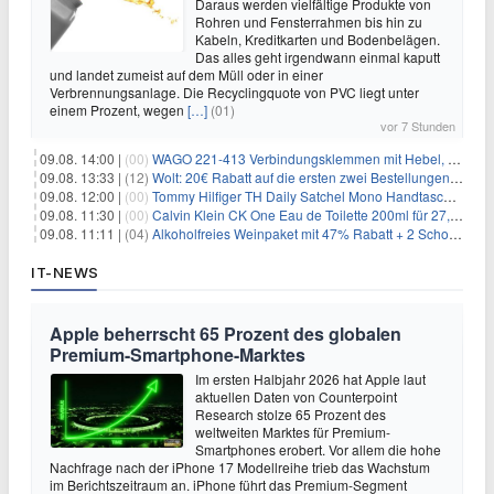
Daraus werden vielfältige Produkte von
Rohren und Fensterrahmen bis hin zu
Kabeln, Kreditkarten und Bodenbelägen.
Das alles geht irgendwann einmal kaputt
und landet zumeist auf dem Müll oder in einer
Verbrennungsanlage. Die Recyclingquote von PVC liegt unter
einem Prozent, wegen
[…]
(01)
vor 7 Stunden
09.08. 14:00 |
(00)
WAGO 221-413 Verbindungsklemmen mit Hebel, 50 Stück für 14,99€
09.08. 13:33 |
(12)
Wolt: 20€ Rabatt auf die ersten zwei Bestellungen für Neukunden
09.08. 12:00 |
(00)
Tommy Hilfiger TH Daily Satchel Mono Handtasche für 73,97€
09.08. 11:30 |
(00)
Calvin Klein CK One Eau de Toilette 200ml für 27,99€
09.08. 11:11 |
(04)
Alkoholfreies Weinpaket mit 47% Rabatt + 2 Schott Zwiesel Gläser GRATIS für 29,99€
IT-NEWS
Apple beherrscht 65 Prozent des globalen
Premium-Smartphone-Marktes
Im ersten Halbjahr 2026 hat Apple laut
aktuellen Daten von Counterpoint
Research stolze 65 Prozent des
weltweiten Marktes für Premium-
Smartphones erobert. Vor allem die hohe
Nachfrage nach der iPhone 17 Modellreihe trieb das Wachstum
im Berichtszeitraum an. iPhone führt das Premium-Segment