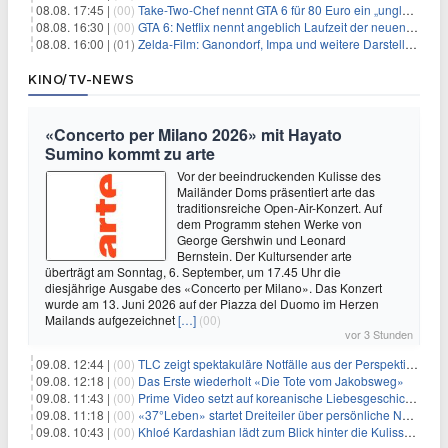
08.08. 17:45 |
(00)
Take-Two-Chef nennt GTA 6 für 80 Euro ein „unglaubliches Schnäppchen“
08.08. 16:30 |
(00)
GTA 6: Netflix nennt angeblich Laufzeit der neuen Gameplay-Präsentation
08.08. 16:00 |
(01)
Zelda-Film: Ganondorf, Impa und weitere Darsteller sollen feststehen
KINO/TV-NEWS
«Concerto per Milano 2026» mit Hayato
Sumino kommt zu arte
Vor der beeindruckenden Kulisse des
Mailänder Doms präsentiert arte das
traditionsreiche Open-Air-Konzert. Auf
dem Programm stehen Werke von
George Gershwin und Leonard
Bernstein. Der Kultursender arte
überträgt am Sonntag, 6. September, um 17.45 Uhr die
diesjährige Ausgabe des «Concerto per Milano». Das Konzert
wurde am 13. Juni 2026 auf der Piazza del Duomo im Herzen
Mailands aufgezeichnet
[…]
(00)
vor 3 Stunden
09.08. 12:44 |
(00)
TLC zeigt spektakuläre Notfälle aus der Perspektive der Patienten
09.08. 12:18 |
(00)
Das Erste wiederholt «Die Tote vom Jakobsweg»
09.08. 11:43 |
(00)
Prime Video setzt auf koreanische Liebesgeschichte
09.08. 11:18 |
(00)
«37°Leben» startet Dreiteiler über persönliche Neuanfänge
09.08. 10:43 |
(00)
Khloé Kardashian lädt zum Blick hinter die Kulissen ihres Freundeskreises