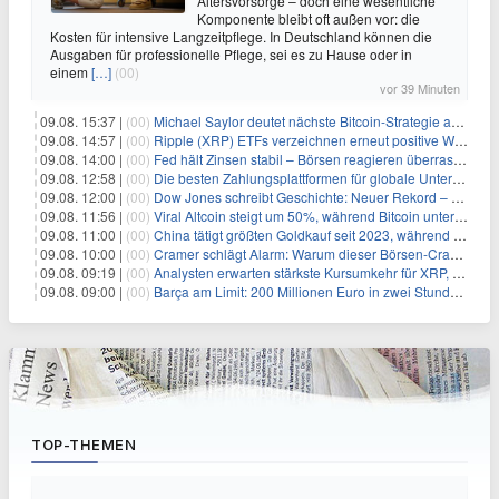
Altersvorsorge – doch eine wesentliche
Komponente bleibt oft außen vor: die
Kosten für intensive Langzeitpflege. In Deutschland können die
Ausgaben für professionelle Pflege, sei es zu Hause oder in
einem
[…]
(00)
vor 39 Minuten
09.08. 15:37 |
(00)
Michael Saylor deutet nächste Bitcoin-Strategie an: Analysten erwarten weiteren Verkauf
09.08. 14:57 |
(00)
Ripple (XRP) ETFs verzeichnen erneut positive Woche, doch neue Bedenken tauchen auf
09.08. 14:00 |
(00)
Fed hält Zinsen stabil – Börsen reagieren überraschend volatil
09.08. 12:58 |
(00)
Die besten Zahlungsplattformen für globale Unternehmen im Jahr 2026
09.08. 12:00 |
(00)
Dow Jones schreibt Geschichte: Neuer Rekord – und Amazon knackt die nächste Billionen-Marke
09.08. 11:56 |
(00)
Viral Altcoin steigt um 50%, während Bitcoin unter $65.000 fällt
09.08. 11:00 |
(00)
China tätigt größten Goldkauf seit 2023, während Goldpreis um 8% steigt
09.08. 10:00 |
(00)
Cramer schlägt Alarm: Warum dieser Börsen-Crash die beste Einstiegschance seit Monaten ist
09.08. 09:19 |
(00)
Analysten erwarten stärkste Kursumkehr für XRP, während Polymarket skeptisch bleibt
09.08. 09:00 |
(00)
Barça am Limit: 200 Millionen Euro in zwei Stunden – warum dieser Schuldentrip hochgefährlich wird
TOP-THEMEN