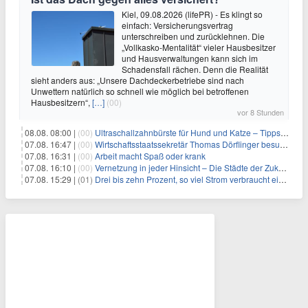
Kiel, 09.08.2026 (lifePR) - Es klingt so
einfach: Versicherungsvertrag
unterschreiben und zurücklehnen. Die
„Vollkasko-Mentalität“ vieler Hausbesitzer
und Hausverwaltungen kann sich im
Schadensfall rächen. Denn die Realität
sieht anders aus: „Unsere Dachdeckerbetriebe sind nach
Unwettern natürlich so schnell wie möglich bei betroffenen
Hausbesitzern“,
[…]
(00)
vor 8 Stunden
08.08. 08:00 |
(00)
Ultraschallzahnbürste für Hund und Katze – Tipps zur erfolgreichen Eingewöhnung
07.08. 16:47 |
(00)
Wirtschaftsstaatssekretär Thomas Dörflinger besucht Handwerksbetrieb im Kammerbezirk Freiburg
07.08. 16:31 |
(00)
Arbeit macht Spaß oder krank
07.08. 16:10 |
(00)
Vernetzung in jeder Hinsicht – Die Städte der Zukunft sind grün-blau
07.08. 15:29 |
(01)
Drei bis zehn Prozent, so viel Strom verbraucht ein Aufzug im Gebäude