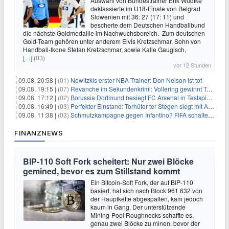
Auswahl von Bundestrainer Erik Wudtke
deklassierte im U18-Finale von Belgrad
Slowenien mit 36: 27 (17: 11) und
bescherte dem Deutschen Handballbund
die nächste Goldmedaille im Nachwuchsbereich. Zum deutschen
Gold-Team gehören unter anderem Elvis Kretzschmar, Sohn von
Handball-Ikone Stefan Kretzschmar, sowie Kalle Gaugisch,
[…]
(03)
vor 12 Stunden
09.08. 20:58 |
(01)
Nowitzkis erster NBA-Trainer: Don Nelson ist tot
09.08. 19:15 |
(07)
Revanche im Sekundenkrimi: Vollering gewinnt Tour
09.08. 17:12 |
(02)
Borussia Dortmund besiegt FC Arsenal in Testspiel mit 3:2
09.08. 16:49 |
(03)
Perfekter Einstand: Torhüter ter Stegen siegt mit Ajax
09.08. 11:38 |
(03)
Schmutzkampagne gegen Infantino? FIFA schaltet auf Angriff
FINANZNEWS
BIP-110 Soft Fork scheitert: Nur zwei Blöcke
gemined, bevor es zum Stillstand kommt
Ein Bitcoin-Soft Fork, der auf BIP-110
basiert, hat sich nach Block 961.632 von
der Hauptkette abgespalten, kam jedoch
kaum in Gang. Der unterstützende
Mining-Pool Roughnecks schaffte es,
genau zwei Blöcke zu minen, bevor der