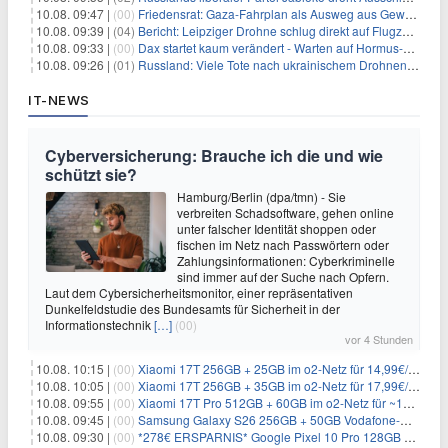
10.08. 09:47 |
(00)
Friedensrat: Gaza-Fahrplan als Ausweg aus Gewaltspirale
10.08. 09:39 |
(04)
Bericht: Leipziger Drohne schlug direkt auf Flugzeug ein
10.08. 09:33 |
(00)
Dax startet kaum verändert - Warten auf Hormus-Öffnung geht weiter
10.08. 09:26 |
(01)
Russland: Viele Tote nach ukrainischem Drohnenangriff
IT-NEWS
Cyberversicherung: Brauche ich die und wie
schützt sie?
Hamburg/Berlin (dpa/tmn) - Sie
verbreiten Schadsoftware, gehen online
unter falscher Identität shoppen oder
fischen im Netz nach Passwörtern oder
Zahlungsinformationen: Cyberkriminelle
sind immer auf der Suche nach Opfern.
Laut dem Cybersicherheitsmonitor, einer repräsentativen
Dunkelfeldstudie des Bundesamts für Sicherheit in der
Informationstechnik
[…]
(00)
vor 4 Stunden
10.08. 10:15 |
(00)
Xiaomi 17T 256GB + 25GB im o2-Netz für 14,99€/Monat (effektiv -4,30€/Monat)
10.08. 10:05 |
(00)
Xiaomi 17T 256GB + 35GB im o2-Netz für 17,99€/Monat (effektiv -2,47€/Monat)
10.08. 09:55 |
(00)
Xiaomi 17T Pro 512GB + 60GB im o2-Netz für ~19,99€/Monat (effektiv -7,22€/Monat)
10.08. 09:45 |
(00)
Samsung Galaxy S26 256GB + 50GB Vodafone-Netz für 19,99€/Monat (effektiv 1,26€/Monat)
10.08. 09:30 |
(00)
*278€ ERSPARNIS* Google Pixel 10 Pro 128GB + 60GB im o2-Netz für ~19,99€/Monat