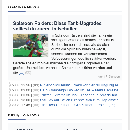
GAMING-NEWS
Splatoon Raiders: Diese Tank-Upgrades
solltest du zuerst freischalten
In Splatoon Raiders sind die Tanks ein
wichtiger Bestandteil deines Fortschritts.
Sie bestimmen nicht nur, wie du dich
durch die Spirhalit-Inseln bewegst,
sondern können mit verschiedenen
Verbesserungen deutlich stärker werden.
Gerade später im Spiel machen die richtigen Upgrades einen
großen Unterschied, wenn die Salmoniden stärker werden und
die
[…]
(00)
vor 17 Stunden
09.08. 12:26 |
(03)
Nintendo Museum: Tickets könnten für ungültig erklärt werden!
09.08. 09:00 |
(00)
Halo: Campaign Evolved im Test – Mehr Remaster als Remake
08.08. 20:36 |
(00)
Truxton Extreme im Test: Dieser neue Arcade-Klassiker verzeiht dir gar nichts
08.08. 18:00 |
(00)
Star Fox auf Switch 2 könnte sich zum Flop entwickeln
08.08. 17:45 |
(00)
Take-Two-Chef nennt GTA 6 für 80 Euro ein „unglaubliches Schnäppchen“
KINO/TV-NEWS