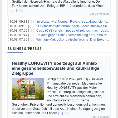
Großteil der Netzwerk-Hashrate die Abspaltung ignorierte. Der
Fork kommt schnell zum Erliegen BIP-110 erforderte, dass Miner
[…]
(00)
vor 53 Minuten
10.08. 09:31 |
(00)
Im Westen viel Neues - Revolut setzt Expansion in Europa fort
10.08. 09:00 |
(00)
LEG kassiert Mieterhöhungen – doch massive Sanierungskosten fressen Gewinne auf
10.08. 07:56 |
(00)
Cysic (CYS) erreicht neues Allzeithoch nach Upbit-Listing
10.08. 07:44 |
(00)
Revolte gegen Bafin? Versammlung der Raiba Plankstetten mit brisanter Agenda
10.08. 07:36 |
(00)
Wichtige Makroökonomische Woche: Drei Ereignisse, die Bitcoin beeinflussen könnten
BUSINESS/PRESSE
Healthy LONGEVITY überzeugt auf Anhieb
eine gesundheitsbewusste und kaufkräftige
Zielgruppe
Stuttgart, 10.08.2026 (lifePR) - Die erste
Printausgabe der neuen Medienmarke
Healthy LONGEVITY aus der Motor
Presse Hamburg ist erfolgreich gestartet
und erreicht die Menschen genau dort,
wo Informationen zum Thema
Gesundheit, Prävention und Longevity besonders gut ankommen:
direkt vor dem Gespräch mit dem Arzt. In einer Befragung zeigten
sich die Leserinnen und Lesern
[…]
(00)
vor 1 Stunde