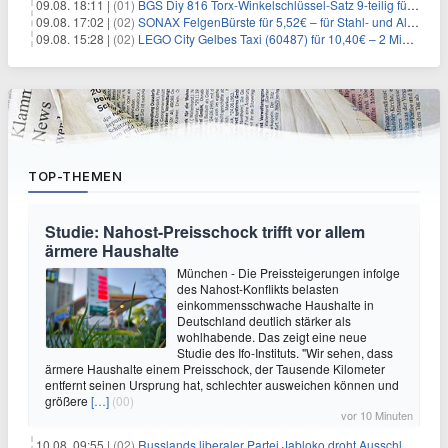
09.08. 18:11 |
(01)
BGS Diy 816 Torx-Winkelschlüssel-Satz 9-teilig für 6,45€
09.08. 17:02 |
(02)
SONAX FelgenBürste für 5,52€ – für Stahl- und Alufelgen
09.08. 15:28 |
(02)
LEGO City Gelbes Taxi (60487) für 10,40€ – 2 Minifiguren
TOP-THEMEN
Studie: Nahost-Preisschock trifft vor allem
ärmere Haushalte
München - Die Preissteigerungen infolge
des Nahost-Konflikts belasten
einkommensschwache Haushalte in
Deutschland deutlich stärker als
wohlhabende. Das zeigt eine neue
Studie des Ifo-Instituts. "Wir sehen, dass
ärmere Haushalte einem Preisschock, der Tausende Kilometer
entfernt seinen Ursprung hat, schlechter ausweichen können und
größere
[…]
(00)
vor 10 Minuten
10.08. 09:55 |
(02)
Russlands liberaler Partei Jabloko droht Ausschluss von Wahl