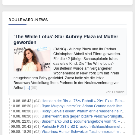
BOULEVARD-NEWS
'The White Lotus'-Star Aubrey Plaza ist Mutter
geworden
(BANG) - Aubrey Plaza und ihr Partner
Christopher Abbott sind Eltern geworden.
Für die 42-jährige Schauspielerin ist es
das erste Kind. Die 'The White Lotus'-
Darstellerin wurde am vergangenen
Wochenende in New York City mit ihrem
neugeborenen Baby gesichtet. Zuvor hatte sie die letzte
Broadway-Vorstellung ihres Partners in der Neuinszenierung von
Arthur
[…]
(00)
vor 1 Stunde
10.08. 08:43 |
(04)
Hemden.de: Bis zu 76% Rabatt + 20% Extra-Rabatt auf ALLE Hemden
10.08. 08:30 |
(00)
Ryan Murphy unterstützt Ariana Grande nach ihrem Ausstieg bei 'American Horror Story'
10.08. 08:30 |
(00)
Ricky Gervais erklärt, warum er nie wieder eine Preisverleihung moderieren will
10.08. 08:30 |
(00)
Usher wehrt sich gegen bizarre Verschwörungstheorie über angeblichen 'Klon'
09.08. 22:05 |
(06)
Supermarkt- und Discounterangebote vom 10. – 15.08.2026
09.08. 20:42 |
(01)
Parkside PDST 5 B2 Druckluft-Schlauchtrommel mit 10 m Schlauch für 25,94€
09.08. 18:29 |
(02)
Victorinox Hunter Schweizer Taschenmesser mit 12 Funktionen für 43,99€