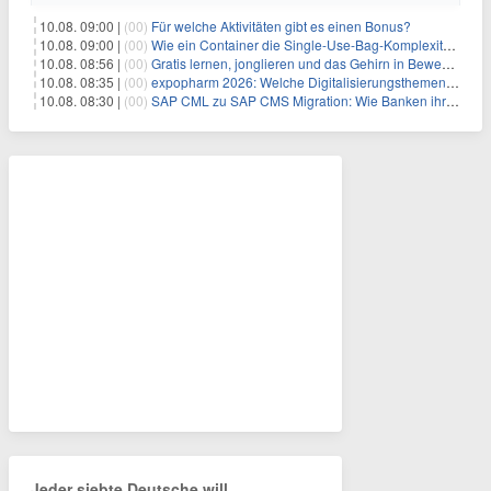
10.08. 09:00 |
(00)
Für welche Aktivitäten gibt es einen Bonus?
10.08. 09:00 |
(00)
Wie ein Container die Single-Use-Bag-Komplexität reduziert
10.08. 08:56 |
(00)
Gratis lernen, jonglieren und das Gehirn in Bewegung bringen
10.08. 08:35 |
(00)
expopharm 2026: Welche Digitalisierungsthemen Apotheken betreffen
10.08. 08:30 |
(00)
SAP CML zu SAP CMS Migration: Wie Banken ihr Sicherheitenmanagement für SAP S/4HANA modernisieren und regulatorische Anforderungen erfüllen
Jeder siebte Deutsche will