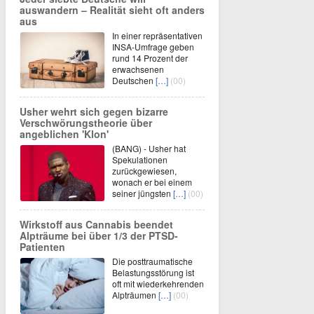
auswandern – Realität sieht oft anders
aus
In einer repräsentativen
INSA-Umfrage geben
rund 14 Prozent der
erwachsenen
Deutschen
[…]
(00)
Usher wehrt sich gegen bizarre
Verschwörungstheorie über
angeblichen 'Klon'
(BANG) - Usher hat
Spekulationen
zurückgewiesen,
wonach er bei einem
seiner jüngsten
[…]
(00)
Wirkstoff aus Cannabis beendet
Alpträume bei über 1/3 der PTSD-
Patienten
Die posttraumatische
Belastungsstörung ist
oft mit wiederkehrenden
Alpträumen
[…]
(00)