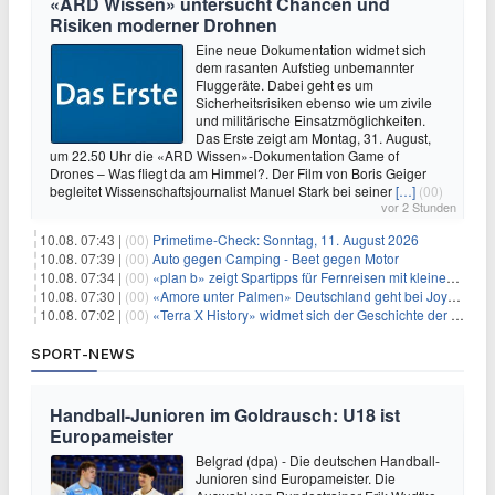
«ARD Wissen» untersucht Chancen und
Risiken moderner Drohnen
Eine neue Dokumentation widmet sich
dem rasanten Aufstieg unbemannter
Fluggeräte. Dabei geht es um
Sicherheitsrisiken ebenso wie um zivile
und militärische Einsatzmöglichkeiten.
Das Erste zeigt am Montag, 31. August,
um 22.50 Uhr die «ARD Wissen»-Dokumentation Game of
Drones – Was fliegt da am Himmel?. Der Film von Boris Geiger
begleitet Wissenschaftsjournalist Manuel Stark bei seiner
[…]
(00)
vor 2 Stunden
10.08. 07:43 |
(00)
Primetime-Check: Sonntag, 11. August 2026
10.08. 07:39 |
(00)
Auto gegen Camping - Beet gegen Motor
10.08. 07:34 |
(00)
«plan b» zeigt Spartipps für Fernreisen mit kleinem Budget
10.08. 07:30 |
(00)
«Amore unter Palmen» Deutschland geht bei Joyn weiter
10.08. 07:02 |
(00)
«Terra X History» widmet sich der Geschichte der deutschen Vereine
SPORT-NEWS
Handball-Junioren im Goldrausch: U18 ist
Europameister
Belgrad (dpa) - Die deutschen Handball-
Junioren sind Europameister. Die