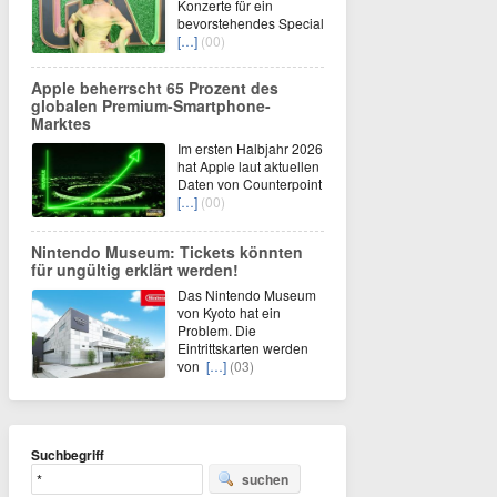
Konzerte für ein
bevorstehendes Special
[…]
(00)
Apple beherrscht 65 Prozent des
globalen Premium-Smartphone-
Marktes
Im ersten Halbjahr 2026
hat Apple laut aktuellen
Daten von Counterpoint
[…]
(00)
Nintendo Museum: Tickets könnten
für ungültig erklärt werden!
Das Nintendo Museum
von Kyoto hat ein
Problem. Die
Eintrittskarten werden
von
[…]
(03)
Suchbegriff
suchen