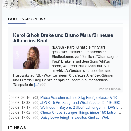
BOULEVARD-NEWS
Karol G holt Drake und Bruno Mars für neues
Album ins Boot
(BANG) - Karol G hat die mit Stars
gespickte Trackliste ihres sechsten
Studioalbums veröffentlicht. "Champagne
Papi" Drake ist auf dem Song 'Ahí' zu
hören, während Bruno Mars auf 'Still'
mitwirkt. Außerdem sind Judeline und
Rusowsky auf 'Bby Wow' zu hören. Cigarettes After Sex-Sänger
und Gitarrist Greg Gonzalez spielt auf dem Albumabschluss
'Después de
[…]
(00)
vor 15 Stunden
06.08. 20:46 |
(03)
Midea Waschmaschine 8 kg Energieklasse A-10% 1400 U/Min für 289,97€
06.08. 18:33 |
(00)
JONR T5 Pro Saug- und Wischroboter für 194,99€
06.08. 17:47 |
(00)
Wellness in Bayern: 2 Übernachtungen im DAS LUDWIG Sports Resort inkl. HP + Wellness ab 174€ p.P.
06.08. 17:02 |
(00)
Chupa Chups Stranger Things Eimer 150 Lutscher für 21,95€
06.08. 17:00 |
(00)
Daisy Lowe bringt ihr zweites Kind zur Welt
IT-NEWS