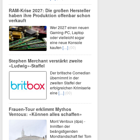
RAM-Krise 2027: Die großen Hersteller
haben ihre Produktion offenbar schon
verkauft
Wer 2027 einen neuen
Gaming-PC, Laptop
oder vielleicht sogar
eine neue Konsole
kaufen
[…]
(00)
Stephen Merchant verstärkt zweite
«Ludwig»-Staffel
Der britische Comedian
übernimmt in der
zweiten Staffel der
erfolgreichen Krimiserie
eine
[…]
(00)
Frauen-Tour erklimmt Mythos
Ventoux: «Können alles schaffen»
Mont Ventoux (dpa) -
Inmitten der
beängstigenden
Mondlandschaft fiel Tom