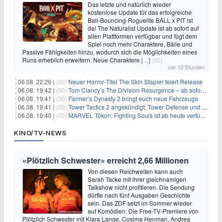
Das letzte und natürlich wieder
kostenlose Update für das erfolgreiche
Ball-Bouncing-Roguelite BALL x PIT ist
da! The Naturalist Update ist ab sofort auf
allen Plattformen verfügbar und fügt dem
Spiel noch mehr Charaktere, Bälle und
Passive Fähigkeiten hinzu, wodurch sich die Möglichkeiten eines
Runs erheblich erweitern. Neue Charaktere
[…]
(00)
vor 10 Stunden
06.08. 22:26 |
(00)
Neuer Horror‑Titel The Skin Stapler feiert Release
06.08. 19:42 |
(00)
Tom Clancy’s The Division Resurgence – ab sofort für euch verfügbar
06.08. 19:41 |
(00)
Farmer’s Dynasty 2 bringt euch neue Fahrzeuge
06.08. 19:41 |
(00)
Tower Tactics 2 angekündigt: Tower Defense und Deckbuilding Kombo kehrt zurück
06.08. 19:40 |
(00)
MARVEL Tōkon: Fighting Souls ist ab heute verfügbar
KINO/TV-NEWS
«Plötzlich Schwester» erreicht 2,66 Millionen
Von diesen Reichweiten kann auch
Sarah Tacke mit ihrer gleichnamigen
Talkshow nicht profitieren. Die Sendung
dürfte nach fünf Ausgaben Geschichte
sein. Das ZDF setzt im Sommer wieder
auf Komödien: Die Free-TV-Premiere von
Plötzlich Schwester mit Klara Lange, Cosima Henman, Andrea