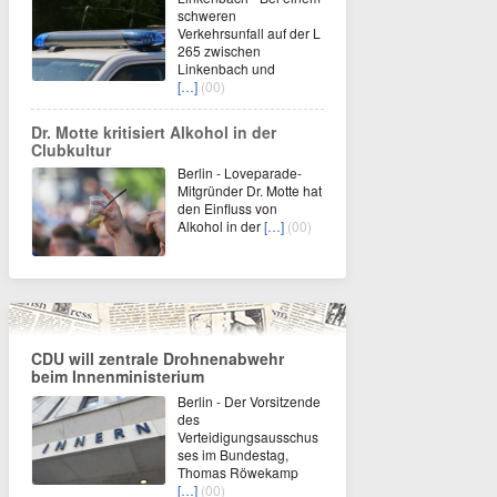
schweren
Verkehrsunfall auf der L
265 zwischen
Linkenbach und
[…]
(00)
Dr. Motte kritisiert Alkohol in der
Clubkultur
Berlin - Loveparade-
Mitgründer Dr. Motte hat
den Einfluss von
Alkohol in der
[…]
(00)
CDU will zentrale Drohnenabwehr
beim Innenministerium
Berlin - Der Vorsitzende
des
Verteidigungsausschus
ses im Bundestag,
Thomas Röwekamp
[…]
(00)