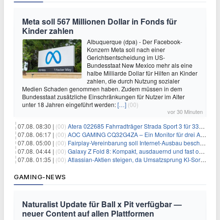
Meta soll 567 Millionen Dollar in Fonds für
Kinder zahlen
Albuquerque (dpa) - Der Facebook-
Konzern Meta soll nach einer
Gerichtsentscheidung im US-
Bundesstaat New Mexico mehr als eine
halbe Milliarde Dollar für Hilfen an Kinder
zahlen, die durch Nutzung sozialer
Medien Schaden genommen haben. Zudem müssen in dem
Bundesstaat zusätzliche Einschränkungen für Nutzer im Alter
unter 18 Jahren eingeführt werden:
[…]
(00)
vor 30 Minuten
07.08. 08:30 |
(00)
Atera 022685 Fahrradträger Strada Sport 3 für 337,48€
07.08. 06:17 |
(00)
AOC GAMING CQ32G4ZA – Ein Monitor für drei Arten von Spielen
07.08. 05:00 |
(00)
Fairplay-Vereinbarung soll Internet-Ausbau beschleunigen
07.08. 04:44 |
(00)
Galaxy Z Fold 8: Kompakt, ausdauernd und fast ohne Falte
07.08. 01:35 |
(00)
Atlassian-Aktien steigen, da Umsatzsprung KI-Sorgen dämpft
GAMING-NEWS
Naturalist Update für Ball x Pit verfügbar —
neuer Content auf allen Plattformen