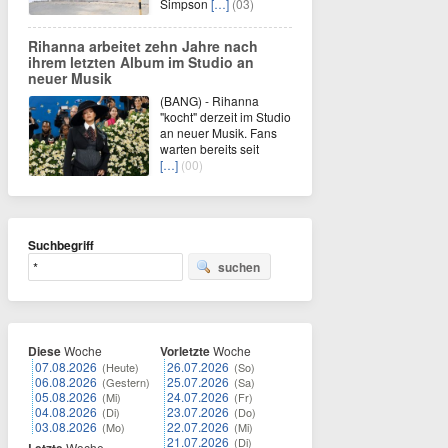
Simpson
[…]
(03)
Rihanna arbeitet zehn Jahre nach
ihrem letzten Album im Studio an
neuer Musik
(BANG) - Rihanna
"kocht" derzeit im Studio
an neuer Musik. Fans
warten bereits seit
[…]
(00)
Suchbegriff
suchen
Diese
Woche
Vorletzte
Woche
07.08.2026
26.07.2026
(Heute)
(So)
06.08.2026
25.07.2026
(Gestern)
(Sa)
05.08.2026
24.07.2026
(Mi)
(Fr)
04.08.2026
23.07.2026
(Di)
(Do)
03.08.2026
22.07.2026
(Mo)
(Mi)
21.07.2026
(Di)
Woche