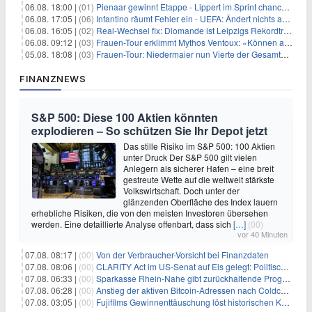
06.08. 18:00 |
(01)
Pienaar gewinnt Etappe - Lippert im Sprint chancenlos
06.08. 17:05 |
(06)
Infantino räumt Fehler ein - UEFA: Ändert nichts an Boykott
06.08. 16:05 |
(02)
Real-Wechsel fix: Diomande ist Leipzigs Rekordtransfer
06.08. 09:12 |
(03)
Frauen-Tour erklimmt Mythos Ventoux: «Können alles schaffen»
05.08. 18:08 |
(03)
Frauen-Tour: Niedermaier nun Vierte der Gesamtwertung
FINANZNEWS
S&P 500: Diese 100 Aktien könnten
explodieren – So schützen Sie Ihr Depot jetzt
Das stille Risiko im S&P 500: 100 Aktien
unter Druck Der S&P 500 gilt vielen
Anlegern als sicherer Hafen – eine breit
gestreute Wette auf die weltweit stärkste
Volkswirtschaft. Doch unter der
glänzenden Oberfläche des Index lauern
erhebliche Risiken, die von den meisten Investoren übersehen
werden. Eine detaillierte Analyse offenbart, dass sich
[…]
(00)
vor 40 Minuten
07.08. 08:17 |
(00)
Von der Verbraucher-Vorsicht bei Finanzdaten
07.08. 08:06 |
(00)
CLARITY Act im US-Senat auf Eis gelegt: Politische Differenzen verzögern Krypto-Gesetzgebung bis September
07.08. 06:33 |
(00)
Sparkasse Rhein-Nahe gibt zurückhaltende Prognose
07.08. 06:28 |
(00)
Anstieg der aktiven Bitcoin-Adressen nach Coldcard-Panik
07.08. 03:05 |
(00)
Fujifilms Gewinnenttäuschung löst historischen Kursrückgang aus