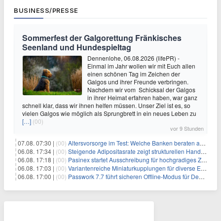
BUSINESS/PRESSE
Sommerfest der Galgorettung Fränkisches
Seenland und Hundespieltag
Dennenlohe, 06.08.2026 (lifePR) -
Einmal im Jahr wollen wir mit Euch allen
einen schönen Tag im Zeichen der
Galgos und ihrer Freunde verbringen.
Nachdem wir vom Schicksal der Galgos
in ihrer Heimat erfahren haben, war ganz
schnell klar, dass wir ihnen helfen müssen. Unser Ziel ist es, so
vielen Galgos wie möglich als Sprungbrett in ein neues Leben zu
[…]
(00)
vor 9 Stunden
07.08. 07:30 |
(00)
Altersvorsorge im Test: Welche Banken beraten am besten?
06.08. 17:34 |
(00)
Steigende Adipositasrate zeigt strukturellen Handlungsbedarf bei der Ernährung schulpflichtiger Kinder
06.08. 17:18 |
(00)
Pasinex startet Ausschreibung für hochgradiges Zinksulfidkonzentrat mit Germanium- und Silbergehalten und stellt ein Betriebsupdate bereit
06.08. 17:03 |
(00)
Variantenreiche Miniaturkupplungen für diverse Einsatzbereiche
06.08. 17:00 |
(00)
Passwork 7.7 führt sicheren Offline-Modus für Desktop- und Mobile-Apps ein