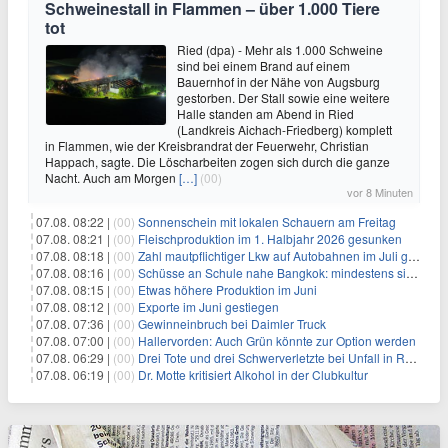
Schweinestall in Flammen – über 1.000 Tiere
tot
Ried (dpa) - Mehr als 1.000 Schweine
sind bei einem Brand auf einem
Bauernhof in der Nähe von Augsburg
gestorben. Der Stall sowie eine weitere
Halle standen am Abend in Ried
(Landkreis Aichach-Friedberg) komplett
in Flammen, wie der Kreisbrandrat der Feuerwehr, Christian
Happach, sagte. Die Löscharbeiten zogen sich durch die ganze
Nacht. Auch am Morgen
[…]
(00)
vor 8 Minuten
07.08. 08:22 |
(00)
Sonnenschein mit lokalen Schauern am Freitag
07.08. 08:21 |
(00)
Fleischproduktion im 1. Halbjahr 2026 gesunken
07.08. 08:18 |
(00)
Zahl mautpflichtiger Lkw auf Autobahnen im Juli gestiegen
07.08. 08:16 |
(00)
Schüsse an Schule nahe Bangkok: mindestens sieben Tote
07.08. 08:15 |
(00)
Etwas höhere Produktion im Juni
07.08. 08:12 |
(00)
Exporte im Juni gestiegen
07.08. 07:36 |
(00)
Gewinneinbruch bei Daimler Truck
07.08. 07:00 |
(00)
Hallervorden: Auch Grün könnte zur Option werden
07.08. 06:29 |
(00)
Drei Tote und drei Schwerverletzte bei Unfall in Rheinland-Pfalz
07.08. 06:19 |
(00)
Dr. Motte kritisiert Alkohol in der Clubkultur