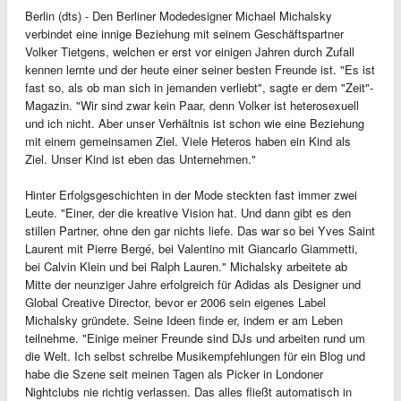
Berlin (dts) - Den Berliner Modedesigner Michael Michalsky
verbindet eine innige Beziehung mit seinem Geschäftspartner
Volker Tietgens, welchen er erst vor einigen Jahren durch Zufall
kennen lernte und der heute einer seiner besten Freunde ist. "Es ist
fast so, als ob man sich in jemanden verliebt", sagte er dem "Zeit"-
Magazin. "Wir sind zwar kein Paar, denn Volker ist heterosexuell
und ich nicht. Aber unser Verhältnis ist schon wie eine Beziehung
mit einem gemeinsamen Ziel. Viele Heteros haben ein Kind als
Ziel. Unser Kind ist eben das Unternehmen."
Hinter Erfolgsgeschichten in der Mode steckten fast immer zwei
Leute. "Einer, der die kreative Vision hat. Und dann gibt es den
stillen Partner, ohne den gar nichts liefe. Das war so bei Yves Saint
Laurent mit Pierre Bergé, bei Valentino mit Giancarlo Giammetti,
bei Calvin Klein und bei Ralph Lauren." Michalsky arbeitete ab
Mitte der neunziger Jahre erfolgreich für Adidas als Designer und
Global Creative Director, bevor er 2006 sein eigenes Label
Michalsky gründete. Seine Ideen finde er, indem er am Leben
teilnehme. "Einige meiner Freunde sind DJs und arbeiten rund um
die Welt. Ich selbst schreibe Musikempfehlungen für ein Blog und
habe die Szene seit meinen Tagen als Picker in Londoner
Nightclubs nie richtig verlassen. Das alles fließt automatisch in