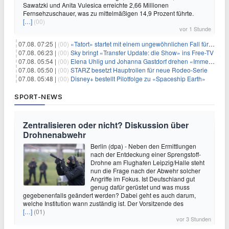
Sawatzki und Anita Vulesica erreichte 2,66 Millionen
Fernsehzuschauer, was zu mittelmäßigen 14,9 Prozent führte.
[…]
(00)
vor 1 Stunde
07.08. 07:25 |
(00)
«Tatort» startet mit einem ungewöhnlichen Fall für Charlotte Lindholm
07.08. 06:23 |
(00)
Sky bringt «Transfer Update: die Show» ins Free-TV
07.08. 05:54 |
(00)
Elena Uhlig und Johanna Gastdorf drehen «Immer fehlt was»
07.08. 05:50 |
(00)
STARZ besetzt Hauptrollen für neue Rodeo-Serie
07.08. 05:48 |
(00)
Disney+ bestellt Pilotfolge zu «Spaceship Earth»
SPORT-NEWS
Zentralisieren oder nicht? Diskussion über
Drohnenabwehr
Berlin (dpa) - Neben den Ermittlungen
nach der Entdeckung einer Sprengstoff-
Drohne am Flughafen Leipzig/Halle steht
nun die Frage nach der Abwehr solcher
Angriffe im Fokus. Ist Deutschland gut
genug dafür gerüstet und was muss
gegebenenfalls geändert werden? Dabei geht es auch darum,
welche Institution wann zuständig ist. Der Vorsitzende des
[…]
(01)
vor 3 Stunden