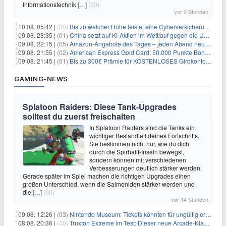
Informationstechnik
[…]
(00)
vor 2 Stunden
10.08. 05:42 |
(00)
Bis zu welcher Höhe leistet eine Cyberversicherung?
09.08. 23:35 |
(01)
China setzt auf KI-Aktien im Wettlauf gegen die USA um Chip- und Technologiedominanz
09.08. 22:15 |
(05)
Amazon-Angebote des Tages – jeden Abend neue Deals zum Stöbern
09.08. 21:55 |
(02)
American Express Gold Card: 50.000 Punkte Bonus + Metall-Kreditkarte
09.08. 21:45 |
(01)
Bis zu 300€ Prämie für KOSTENLOSES Girokonto bei der Santander – 50€ schon nach 1 Woche!
GAMING-NEWS
Splatoon Raiders: Diese Tank-Upgrades
solltest du zuerst freischalten
In Splatoon Raiders sind die Tanks ein
wichtiger Bestandteil deines Fortschritts.
Sie bestimmen nicht nur, wie du dich
durch die Spirhalit-Inseln bewegst,
sondern können mit verschiedenen
Verbesserungen deutlich stärker werden.
Gerade später im Spiel machen die richtigen Upgrades einen
großen Unterschied, wenn die Salmoniden stärker werden und
die
[…]
(00)
vor 14 Stunden
09.08. 12:26 |
(03)
Nintendo Museum: Tickets könnten für ungültig erklärt werden!
08.08. 20:36 |
(00)
Truxton Extreme im Test: Dieser neue Arcade-Klassiker verzeiht dir gar nichts