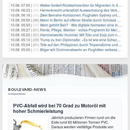
10.08. 07:00 |
(00)
Weber fordert Rückkehrzentren für Migranten in Afrika
10.08. 06:23 |
(00)
Herrenknecht unterstützt Auswechslung des Verkehrsministers
10.08. 06:16 |
(00)
Zwei Beinahe-Kollisionen: Flughafen Sydney unter Druck
10.08. 05:50 |
(06)
Mann in Berlin auf offener Straße durch Schüsse getötet
10.08. 05:50 |
(00)
Wem gehört Bali? - Wie digitale Nomaden eine Insel verändern
10.08. 05:27 |
(01)
Rente, Pflege, Wahlen - volles Programm für Merz im Herbst
10.08. 05:20 |
(01)
Hammerwerfer Hummel: Mit Tofu und Soja zum nächsten Coup?
10.08. 05:10 |
(05)
Trump zu Iran-Diplomatie: «Es ist wie eine Schachpartie»
10.08. 05:04 |
(01)
Tote auf den Philippinen durch Tropenstürme und Monsun
10.08. 05:00 |
(00)
Bilger will Drohnenabwehr an Flughäfen verbessern
BOULEVARD-NEWS
PVC-Abfall wird bei 70 Grad zu Motoröl mit
hoher Schmierleistung
Jährlich produzieren Firmen rund um die
Erde rund 60 Millionen Tonnen PVC.
Daraus werden vielfältige Produkte von