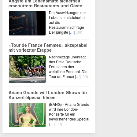
Ängste um Lebensmittelsicherheit
erschüttern Restaurants und Gäste
Die Auswirkungen der
Lebensmittelsicherheit
auf die
Restaurantnachfrage
Der jüngste
[…]
(00)
«Tour de France Femmes» akzeptabel
mit vorletzter Etappe
Nachmittags überträgt
das Erste Deutsche
Fernsehen das
weibliche Pendant. Die
Tour de France
[…]
(00)
Ariana Grande will London-Shows für
Konzert-Special filmen
(BANG) - Ariana Grande
wird ihre London-
Konzerte für ein
bevorstehendes Special
[…]
(00)