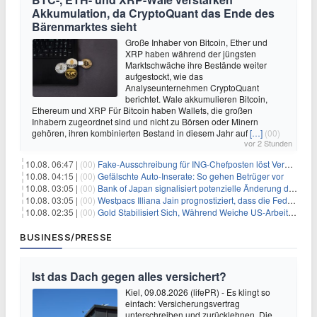
Akkumulation, da CryptoQuant das Ende des
Bärenmarktes sieht
Große Inhaber von Bitcoin, Ether und
XRP haben während der jüngsten
Marktschwäche ihre Bestände weiter
aufgestockt, wie das
Analyseunternehmen CryptoQuant
berichtet. Wale akkumulieren Bitcoin,
Ethereum und XRP Für Bitcoin haben Wallets, die großen
Inhabern zugeordnet sind und nicht zu Börsen oder Minern
gehören, ihren kombinierten Bestand in diesem Jahr auf
[…]
(00)
vor 2 Stunden
10.08. 06:47 |
(00)
Fake-Ausschreibung für ING-Chefposten löst Verwirrung aus
10.08. 04:15 |
(00)
Gefälschte Auto-Inserate: So gehen Betrüger vor
10.08. 03:05 |
(00)
Bank of Japan signalisiert potenzielle Änderung der Zinspolitik angesichts von Inflationsbedenken
10.08. 03:05 |
(00)
Westpacs Illiana Jain prognostiziert, dass die Fed die Zinssätze nach dem Arbeitsmarktbericht stabil halten wird
10.08. 02:35 |
(00)
Gold Stabilisiert Sich, Während Weiche US-Arbeitsmarktdaten Zinsängste Lindern
BUSINESS/PRESSE
Ist das Dach gegen alles versichert?
Kiel, 09.08.2026 (lifePR) - Es klingt so
einfach: Versicherungsvertrag
unterschreiben und zurücklehnen. Die