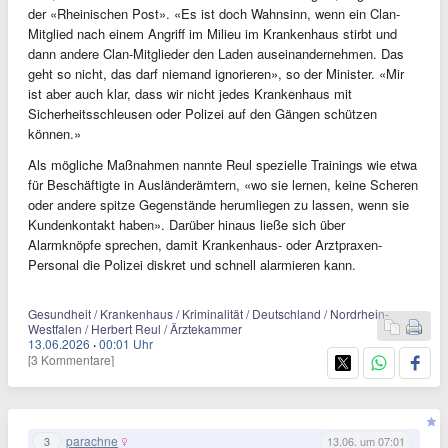
der «Rheinischen Post». «Es ist doch Wahnsinn, wenn ein Clan-
Mitglied nach einem Angriff im Milieu im Krankenhaus stirbt und
dann andere Clan-Mitglieder den Laden auseinandernehmen. Das
geht so nicht, das darf niemand ignorieren», so der Minister. «Mir
ist aber auch klar, dass wir nicht jedes Krankenhaus mit
Sicherheitsschleusen oder Polizei auf den Gängen schützen
können.»
Als mögliche Maßnahmen nannte Reul spezielle Trainings wie etwa
für Beschäftigte in Ausländerämtern, «wo sie lernen, keine Scheren
oder andere spitze Gegenstände herumliegen zu lassen, wenn sie
Kundenkontakt haben». Darüber hinaus ließe sich über
Alarmknöpfe sprechen, damit Krankenhaus- oder Arztpraxen-
Personal die Polizei diskret und schnell alarmieren kann.
Gesundheit / Krankenhaus / Kriminalität / Deutschland / Nordrhein-
Westfalen / Herbert Reul / Ärztekammer
13.06.2026
·
00:01 Uhr
[3 Kommentare]
parachne
3
13.06. um 07:01