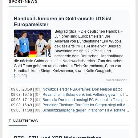
SPORT-NEWS
Handball-Junioren im Goldrausch: U18 ist
Europameister
Belgrad (dpa) - Die deutschen Handball-
Junioren sind Europameister. Die
Auswahl von Bundestrainer Erik Wudtke
deklassierte im U18-Finale von Belgrad
Slowenien mit 36: 27 (17: 11) und
bescherte dem Deutschen Handballbund
die nächste Goldmedaille im Nachwuchsbereich. Zum deutschen
Gold-Team gehören unter anderem Elvis Kretzschmar, Sohn von
Handball-Ikone Stefan Kretzschmar, sowie Kalle Gaugisch,
[…]
(02)
vor 9 Stunden
09.08. 20:58 |
(01)
Nowitzkis erster NBA-Trainer: Don Nelson ist tot
09.08. 19:15 |
(07)
Revanche im Sekundenkrimi: Vollering gewinnt Tour
09.08. 17:12 |
(01)
Borussia Dortmund besiegt FC Arsenal in Testspiel mit 3:2
09.08. 16:49 |
(03)
Perfekter Einstand: Torhüter ter Stegen siegt mit Ajax
09.08. 11:38 |
(03)
Schmutzkampagne gegen Infantino? FIFA schaltet auf Angriff
FINANZNEWS
BTC-, ETH- und XRP-Wale verstärken