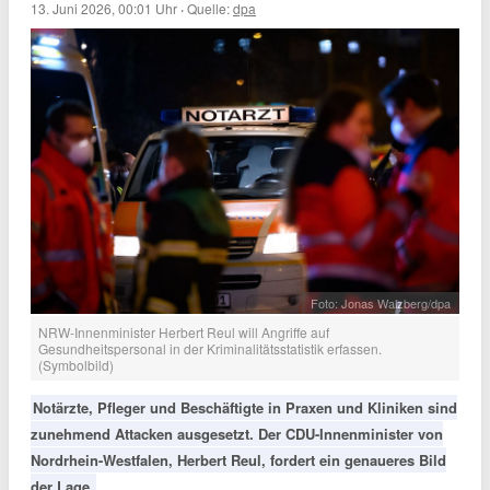
13. Juni 2026, 00:01 Uhr
·
Quelle:
dpa
Foto: Jonas Walzberg/dpa
NRW-Innenminister Herbert Reul will Angriffe auf
Gesundheitspersonal in der Kriminalitätsstatistik erfassen.
(Symbolbild)
Notärzte, Pfleger und Beschäftigte in Praxen und Kliniken sind
zunehmend Attacken ausgesetzt. Der CDU-Innenminister von
Nordrhein-Westfalen, Herbert Reul, fordert ein genaueres Bild
der Lage.