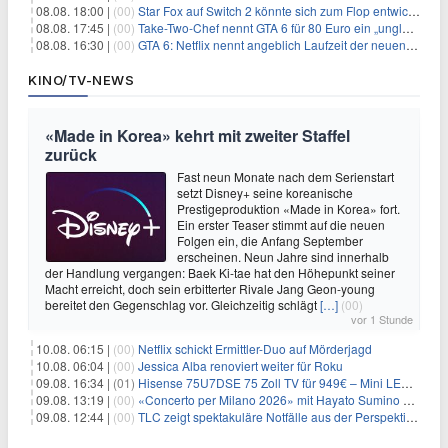
08.08. 18:00 |
(00)
Star Fox auf Switch 2 könnte sich zum Flop entwickeln
08.08. 17:45 |
(00)
Take-Two-Chef nennt GTA 6 für 80 Euro ein „unglaubliches Schnäppchen“
08.08. 16:30 |
(00)
GTA 6: Netflix nennt angeblich Laufzeit der neuen Gameplay-Präsentation
KINO/TV-NEWS
«Made in Korea» kehrt mit zweiter Staffel
zurück
Fast neun Monate nach dem Serienstart
setzt Disney+ seine koreanische
Prestigeproduktion «Made in Korea» fort.
Ein erster Teaser stimmt auf die neuen
Folgen ein, die Anfang September
erscheinen. Neun Jahre sind innerhalb
der Handlung vergangen: Baek Ki-tae hat den Höhepunkt seiner
Macht erreicht, doch sein erbitterter Rivale Jang Geon-young
bereitet den Gegenschlag vor. Gleichzeitig schlägt
[…]
(00)
vor 1 Stunde
10.08. 06:15 |
(00)
Netflix schickt Ermittler-Duo auf Mörderjagd
10.08. 06:04 |
(00)
Jessica Alba renoviert weiter für Roku
09.08. 16:34 |
(01)
Hisense 75U7DSE 75 Zoll TV für 949€ – Mini LED, 144Hz, 2026
09.08. 13:19 |
(00)
«Concerto per Milano 2026» mit Hayato Sumino kommt zu arte
09.08. 12:44 |
(00)
TLC zeigt spektakuläre Notfälle aus der Perspektive der Patienten