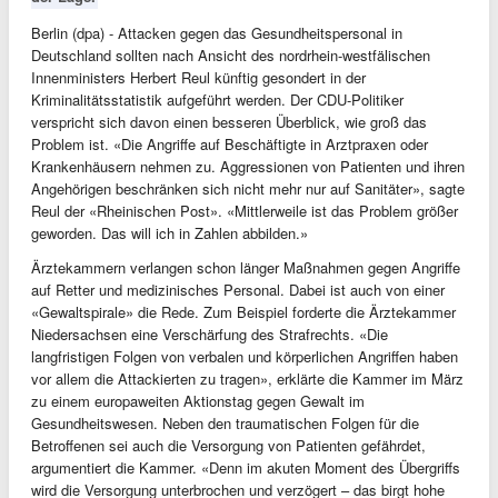
Berlin (dpa) - Attacken gegen das Gesundheitspersonal in
Deutschland sollten nach Ansicht des nordrhein-westfälischen
Innenministers Herbert Reul künftig gesondert in der
Kriminalitätsstatistik aufgeführt werden. Der CDU-Politiker
verspricht sich davon einen besseren Überblick, wie groß das
Problem ist. «Die Angriffe auf Beschäftigte in Arztpraxen oder
Krankenhäusern nehmen zu. Aggressionen von Patienten und ihren
Angehörigen beschränken sich nicht mehr nur auf Sanitäter», sagte
Reul der «Rheinischen Post». «Mittlerweile ist das Problem größer
geworden. Das will ich in Zahlen abbilden.»
Ärztekammern verlangen schon länger Maßnahmen gegen Angriffe
auf Retter und medizinisches Personal. Dabei ist auch von einer
«Gewaltspirale» die Rede. Zum Beispiel forderte die Ärztekammer
Niedersachsen eine Verschärfung des Strafrechts. «Die
langfristigen Folgen von verbalen und körperlichen Angriffen haben
vor allem die Attackierten zu tragen», erklärte die Kammer im März
zu einem europaweiten Aktionstag gegen Gewalt im
Gesundheitswesen. Neben den traumatischen Folgen für die
Betroffenen sei auch die Versorgung von Patienten gefährdet,
argumentiert die Kammer. «Denn im akuten Moment des Übergriffs
wird die Versorgung unterbrochen und verzögert – das birgt hohe