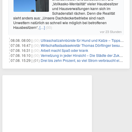
„Vollkasko-Mentalität“ vieler Hausbesitzer
und Hausverwaltungen kann sich im
Schadensfall rächen. Denn die Realität
sieht anders aus: „Unsere Dachdeckerbetriebe sind nach
Unwettern natürlich so schnell wie möglich bei betroffenen
Hausbesitzern“,
[…]
(00)
vor 23 Stunden
08.08. 08:00 |
(00)
Ultraschallzahnbürste für Hund und Katze – Tipps zur erfolgreichen Eingewöhnung
07.08. 16:47 |
(00)
Wirtschaftsstaatssekretär Thomas Dörflinger besucht Handwerksbetrieb im Kammerbezirk Freiburg
07.08. 16:31 |
(00)
Arbeit macht Spaß oder krank
07.08. 16:10 |
(00)
Vernetzung in jeder Hinsicht – Die Städte der Zukunft sind grün-blau
07.08. 15:29 |
(01)
Drei bis zehn Prozent, so viel Strom verbraucht ein Aufzug im Gebäude