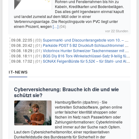
Rohren und Fensterrahmen bis hin zu
Kabeln, Kreditkarten und Bodenbelägen.
Das alles geht irgendwann einmal kaputt
und landet zumeist auf dem Müll oder in einer
Verbrennungsanlage. Die Recyclingquote von PVC liegt unter
einem Prozent, wegen
[…]
(04)
vor 22 Stunden
09.08. 22:05 |
(03)
Supermarkt- und Discounterangebote vom 10. – 15.08.2026
09.08. 20:42 |
(01)
Parkside PDST 5 B2 Druckluft-Schlauchtrommel mit 10 m Schlauch für 25,94€
09.08. 18:29 |
(01)
Victorinox Hunter Schweizer Taschenmesser mit 12 Funktionen für 43,99€
09.08. 18:11 |
(01)
BGS Diy 816 Torx-Winkelschlüssel-Satz 9-teilig für 6,45€
09.08. 17:02 |
(01)
SONAX FelgenBürste für 5,52€ – für Stahl- und Alufelgen
IT-NEWS
Cyberversicherung: Brauche ich die und wie
schützt sie?
Hamburg/Berlin (dpa/tmn) - Sie
verbreiten Schadsoftware, gehen online
unter falscher Identität shoppen oder
fischen im Netz nach Passwörtern oder
Zahlungsinformationen: Cyberkriminelle
sind immer auf der Suche nach Opfern.
Laut dem Cybersicherheitsmonitor, einer repräsentativen
Dunkelfeldstudie des Bundesamts für Sicherheit in der