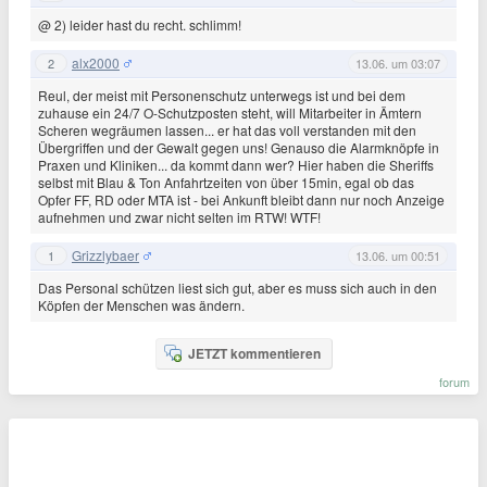
@ 2) leider hast du recht. schlimm!
alx2000
2
13.06. um 03:07
Reul, der meist mit Personenschutz unterwegs ist und bei dem
zuhause ein 24/7 O-Schutzposten steht, will Mitarbeiter in Ämtern
Scheren wegräumen lassen... er hat das voll verstanden mit den
Übergriffen und der Gewalt gegen uns! Genauso die Alarmknöpfe in
Praxen und Kliniken... da kommt dann wer? Hier haben die Sheriffs
selbst mit Blau & Ton Anfahrtzeiten von über 15min, egal ob das
Opfer FF, RD oder MTA ist - bei Ankunft bleibt dann nur noch Anzeige
aufnehmen und zwar nicht selten im RTW! WTF!
Grizzlybaer
1
13.06. um 00:51
Das Personal schützen liest sich gut, aber es muss sich auch in den
Köpfen der Menschen was ändern.
JETZT kommentieren
forum