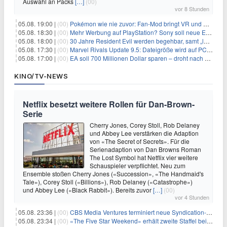
Auswahl an Packs
[…]
(00)
vor 8 Stunden
05.08. 19:00 |
(00)
Pokémon wie nie zuvor: Fan-Mod bringt VR und Ego-Perspektive nach Kanto
05.08. 18:30 |
(00)
Mehr Werbung auf PlayStation? Sony soll neue Einnahmequellen prüfen
05.08. 18:00 |
(00)
30 Jahre Resident Evil werden begehbar, samt „lebensgroßem Leon“
05.08. 17:30 |
(00)
Marvel Rivals Update 9.5: Dateigröße wird auf PC und Konsolen deutlich reduziert
05.08. 17:00 |
(00)
EA soll 700 Millionen Dollar sparen – droht nach der Übernahme die nächste Entlassungswelle?
KINO/TV-NEWS
Netflix besetzt weitere Rollen für Dan-Brown-
Serie
Cherry Jones, Corey Stoll, Rob Delaney
und Abbey Lee verstärken die Adaption
von «The Secret of Secrets». Für die
Serienadaption von Dan Browns Roman
The Lost Symbol hat Netflix vier weitere
Schauspieler verpflichtet. Neu zum
Ensemble stoßen Cherry Jones («Succession», «The Handmaid's
Tale»), Corey Stoll («Billions»), Rob Delaney («Catastrophe»)
und Abbey Lee («Black Rabbit»). Bereits zuvor
[…]
(00)
vor 4 Stunden
05.08. 23:36 |
(00)
CBS Media Ventures terminiert neue Syndication-Formate
05.08. 23:34 |
(00)
«The Five Star Weekend» erhält zweite Staffel bei Peacock