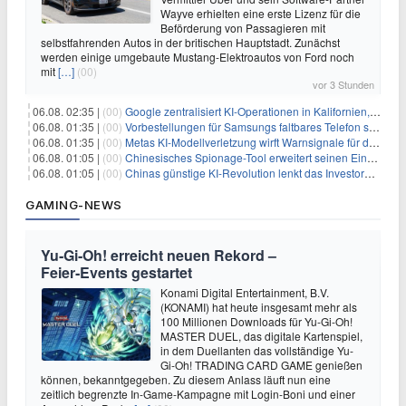
Wayve erhielten eine erste Lizenz für die
Beförderung von Passagieren mit
selbstfahrenden Autos in der britischen Hauptstadt. Zunächst
werden einige umgebaute Mustang-Elektroautos von Ford noch
mit
[…]
(00)
vor 3 Stunden
06.08. 02:35 |
(00)
Google zentralisiert KI-Operationen in Kalifornien, um Rivale Anthropic und OpenAI zu überholen
06.08. 01:35 |
(00)
Vorbestellungen für Samsungs faltbares Telefon steigen um 30 % in einem wettbewerbsintensiven Markt
06.08. 01:35 |
(00)
Metas KI-Modellverletzung wirft Warnsignale für die Technologieaufsicht auf
06.08. 01:05 |
(00)
Chinesisches Spionage-Tool erweitert seinen Einfluss auf 13 Länder und weckt Sicherheitsbedenken
06.08. 01:05 |
(00)
Chinas günstige KI-Revolution lenkt das Investoreninteresse auf Internet-Riesen
GAMING-NEWS
Yu‑Gi‑Oh! erreicht neuen Rekord –
Feier‑Events gestartet
Konami Digital Entertainment, B.V.
(KONAMI) hat heute insgesamt mehr als
100 Millionen Downloads für Yu-Gi-Oh!
MASTER DUEL, das digitale Kartenspiel,
in dem Duellanten das vollständige Yu-
Gi-Oh! TRADING CARD GAME genießen
können, bekanntgegeben. Zu diesem Anlass läuft nun eine
zeitlich begrenzte In-Game-Kampagne mit Login-Boni und einer