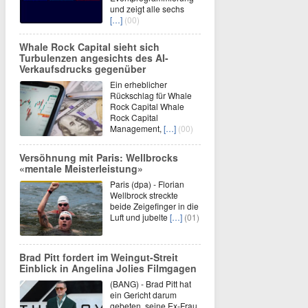
und zeigt alle sechs
[…]
(00)
Whale Rock Capital sieht sich
Turbulenzen angesichts des AI-
Verkaufsdrucks gegenüber
Ein erheblicher
Rückschlag für Whale
Rock Capital Whale
Rock Capital
Management,
[…]
(00)
Versöhnung mit Paris: Wellbrocks
«mentale Meisterleistung»
Paris (dpa) - Florian
Wellbrock streckte
beide Zeigefinger in die
Luft und jubelte
[…]
(01)
Brad Pitt fordert im Weingut-Streit
Einblick in Angelina Jolies Filmgagen
(BANG) - Brad Pitt hat
ein Gericht darum
gebeten, seine Ex-Frau