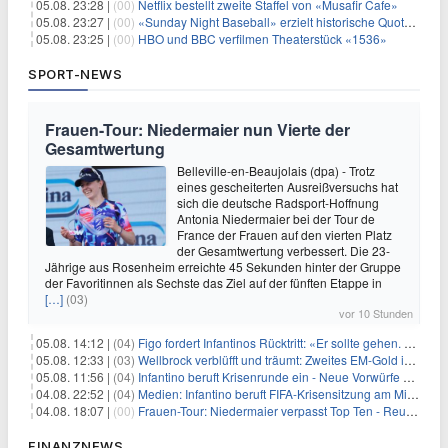
05.08. 23:28 |
(00)
Netflix bestellt zweite Staffel von «Musafir Cafe»
05.08. 23:27 |
(00)
«Sunday Night Baseball» erzielt historische Quotenserie für NBC
05.08. 23:25 |
(00)
HBO und BBC verfilmen Theaterstück «1536»
SPORT-NEWS
Frauen-Tour: Niedermaier nun Vierte der
Gesamtwertung
Belleville-en-Beaujolais (dpa) - Trotz
eines gescheiterten Ausreißversuchs hat
sich die deutsche Radsport-Hoffnung
Antonia Niedermaier bei der Tour de
France der Frauen auf den vierten Platz
der Gesamtwertung verbessert. Die 23-
Jährige aus Rosenheim erreichte 45 Sekunden hinter der Gruppe
der Favoritinnen als Sechste das Ziel auf der fünften Etappe in
[…]
(03)
vor 10 Stunden
05.08. 14:12 |
(04)
Figo fordert Infantinos Rücktritt: «Er sollte gehen. Jetzt»
05.08. 12:33 |
(03)
Wellbrock verblüfft und träumt: Zweites EM-Gold in Paris
05.08. 11:56 |
(04)
Infantino beruft Krisenrunde ein - Neue Vorwürfe gegen FIFA
04.08. 22:52 |
(04)
Medien: Infantino beruft FIFA-Krisensitzung am Mittwoch ein
04.08. 18:07 |
(00)
Frauen-Tour: Niedermaier verpasst Top Ten - Reusser siegt
FINANZNEWS