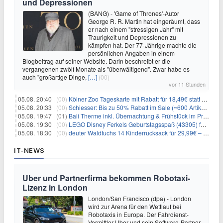
und Depressionen
(BANG) - 'Game of Thrones'-Autor
George R. R. Martin hat eingeräumt, dass
er nach einem "stressigen Jahr" mit
Traurigkeit und Depressionen zu
kämpfen hat. Der 77-Jährige machte die
persönlichen Angaben in einem
Blogbeitrag auf seiner Website. Darin beschreibt er die
vergangenen zwölf Monate als "überwältigend". Zwar habe es
auch "großartige Dinge,
[…]
(00)
vor 11 Stunden
05.08. 20:40 |
(00)
Kölner Zoo Tageskarte mit Rabatt für 18,49€ statt 29,50€ – einlösbar bis Dezember
05.08. 20:33 |
(00)
Schiesser: Bis zu 50% Rabatt im Sale (~600 Artikel zur Auswahl)
05.08. 19:47 |
(01)
Bali Therme inkl. Übernachtung & Frühstück im Premium Hotel (Bad Oeynhausen) ab 89€ p.P.
05.08. 19:30 |
(00)
LEGO Disney Ferkels Geburtstagsspaß (43305) für 29,10€
05.08. 18:30 |
(00)
deuter Waldfuchs 14 Kinderrucksack für 29,99€ – Amber-maple
IT-NEWS
Uber und Partnerfirma bekommen Robotaxi-
Lizenz in London
London/San Francisco (dpa) - London
wird zur Arena für den Wettlauf bei
Robotaxis in Europa. Der Fahrdienst-
Vermittler Uber und sein Software-Partner