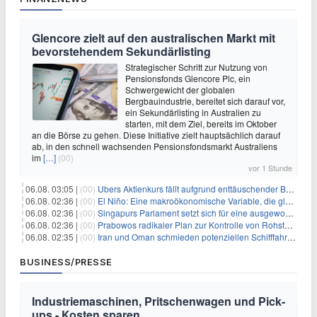
Glencore zielt auf den australischen Markt mit
bevorstehendem Sekundärlisting
Strategischer Schritt zur Nutzung von
Pensionsfonds Glencore Plc, ein
Schwergewicht der globalen
Bergbauindustrie, bereitet sich darauf vor,
ein Sekundärlisting in Australien zu
starten, mit dem Ziel, bereits im Oktober
an die Börse zu gehen. Diese Initiative zielt hauptsächlich darauf
ab, in den schnell wachsenden Pensionsfondsmarkt Australiens
im
[…]
(00)
vor 1 Stunde
06.08. 03:05 |
(00)
Ubers Aktienkurs fällt aufgrund enttäuschender Buchungsprognose
06.08. 02:36 |
(00)
El Niño: Eine makroökonomische Variable, die globale Wirtschaftslandschaften umgestaltet
06.08. 02:36 |
(00)
Singapurs Parlament setzt sich für eine ausgewogene wirtschaftliche Zukunft ein
06.08. 02:36 |
(00)
Prabowos radikaler Plan zur Kontrolle von Rohstoffexporten steht vor konkurrierenden Visionen
06.08. 02:35 |
(00)
Iran und Oman schmieden potenziellen Schifffahrtsvertrag im Hormuskanal
BUSINESS/PRESSE
Industriemaschinen, Pritschenwagen und Pick-
ups - Kosten sparen