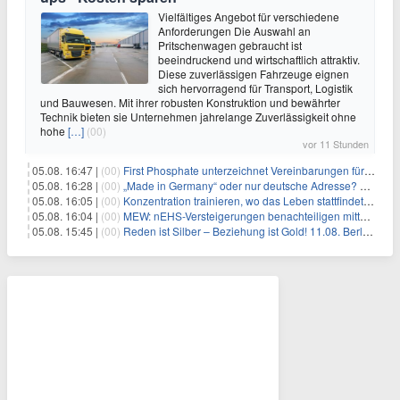
Vielfältiges Angebot für verschiedene
Anforderungen Die Auswahl an
Pritschenwagen gebraucht ist
beeindruckend und wirtschaftlich attraktiv.
Diese zuverlässigen Fahrzeuge eignen
sich hervorragend für Transport, Logistik
und Bauwesen. Mit ihrer robusten Konstruktion und bewährter
Technik bieten sie Unternehmen jahrelange Zuverlässigkeit ohne
hohe
[…]
(00)
vor 11 Stunden
05.08. 16:47 |
(00)
First Phosphate unterzeichnet Vereinbarungen für nicht zu refundierende Zuwendungen in Höhe von 4,84 Mio. $ von der kanadischen Regierung für Straßeninfrastruktur und Stromübertragungsleitungen
05.08. 16:28 |
(00)
„Made in Germany“ oder nur deutsche Adresse? So erkennen Sie, wo Ihre Leiterplatten wirklich gefertigt werden
05.08. 16:05 |
(00)
Konzentration trainieren, wo das Leben stattfindet: Mobile EEG-Technologie bringt Neurofeedback in den Alltag
05.08. 16:04 |
(00)
MEW: nEHS-Versteigerungen benachteiligen mittelständische Unternehmen
05.08. 15:45 |
(00)
Reden ist Silber – Beziehung ist Gold! 11.08. Berlin – 18:30 Uhr