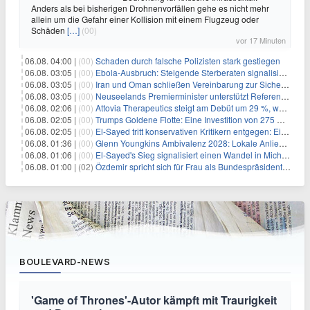
Anders als bei bisherigen Drohnenvorfällen gehe es nicht mehr
allein um die Gefahr einer Kollision mit einem Flugzeug oder
Schäden
[…]
(00)
vor 17 Minuten
06.08. 04:00 |
(00)
Schaden durch falsche Polizisten stark gestiegen
06.08. 03:05 |
(00)
Ebola-Ausbruch: Steigende Sterberaten signalisieren dringenden Bedarf an verbesserter Gesundheitsinfrastruktur
06.08. 03:05 |
(00)
Iran und Oman schließen Vereinbarung zur Sicherung des Schiffsverkehrs durch die Straße von Hormuz
06.08. 03:05 |
(00)
Neuseelands Premierminister unterstützt Referendum über das Wahlsystem: Ein Schritt in Richtung verbesserter demokratischer Beteiligung
06.08. 02:06 |
(00)
Attovia Therapeutics steigt am Debüt um 29 %, was starkes Investorenvertrauen in biotechnologische Innovation signalisiert
06.08. 02:05 |
(00)
Trumps Goldene Flotte: Eine Investition von 275 Milliarden Dollar in militärische Macht
06.08. 02:05 |
(00)
El-Sayed tritt konservativen Kritikern entgegen: Ein Blick auf die wirtschaftliche Landschaft
06.08. 01:36 |
(00)
Glenn Youngkins Ambivalenz 2028: Lokale Anliegen mit nationalen Ambitionen in Einklang bringen
06.08. 01:06 |
(00)
El-Sayed's Sieg signalisiert einen Wandel in Michigans politischer Landschaft
06.08. 01:00 |
(02)
Özdemir spricht sich für Frau als Bundespräsidentin aus
BOULEVARD-NEWS
'Game of Thrones'-Autor kämpft mit Traurigkeit