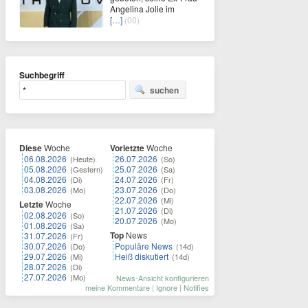
Angelina Jolie im
[…]
(00)
Suchbegriff
suchen
Diese
Woche
Vorletzte
Woche
06.08.2026
26.07.2026
(Heute)
(So)
05.08.2026
25.07.2026
(Gestern)
(Sa)
04.08.2026
24.07.2026
(Di)
(Fr)
03.08.2026
23.07.2026
(Mo)
(Do)
22.07.2026
(Mi)
Letzte
Woche
21.07.2026
(Di)
02.08.2026
(So)
20.07.2026
(Mo)
01.08.2026
(Sa)
Top
News
31.07.2026
(Fr)
30.07.2026
Populäre News
(Do)
(14d)
29.07.2026
Heiß diskutiert
(Mi)
(14d)
28.07.2026
(Di)
27.07.2026
(Mo)
News-Ansicht konfigurieren
meine Kommentare
|
Ignore
|
Notifies