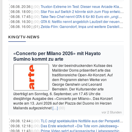
08.08. 20:36 |
(00)
Truxton Extreme im Test: Dieser neue Arcade-Klassiker verzeiht dir gar nichts
08.08. 18:00 |
(00)
Star Fox auf Switch 2 könnte sich zum Flop entwickeln
08.08. 17:45 |
(00)
Take-Two-Chef nennt GTA 6 für 80 Euro ein „unglaubliches Schnäppchen“
08.08. 16:30 |
(00)
GTA 6: Netflix nennt angeblich Laufzeit der neuen Gameplay-Präsentation
08.08. 16:00 |
(01)
Zelda-Film: Ganondorf, Impa und weitere Darsteller sollen feststehen
KINO/TV-NEWS
«Concerto per Milano 2026» mit Hayato
Sumino kommt zu arte
Vor der beeindruckenden Kulisse des
Mailänder Doms präsentiert arte das
traditionsreiche Open-Air-Konzert. Auf
dem Programm stehen Werke von
George Gershwin und Leonard
Bernstein. Der Kultursender arte
überträgt am Sonntag, 6. September, um 17.45 Uhr die
diesjährige Ausgabe des «Concerto per Milano». Das Konzert
wurde am 13. Juni 2026 auf der Piazza del Duomo im Herzen
Mailands aufgezeichnet
[…]
(00)
vor 2 Stunden
09.08. 12:44 |
(00)
TLC zeigt spektakuläre Notfälle aus der Perspektive der Patienten
09.08. 12:18 |
(00)
Das Erste wiederholt «Die Tote vom Jakobsweg»
09.08. 11:43 |
(00)
Prime Video setzt auf koreanische Liebesgeschichte