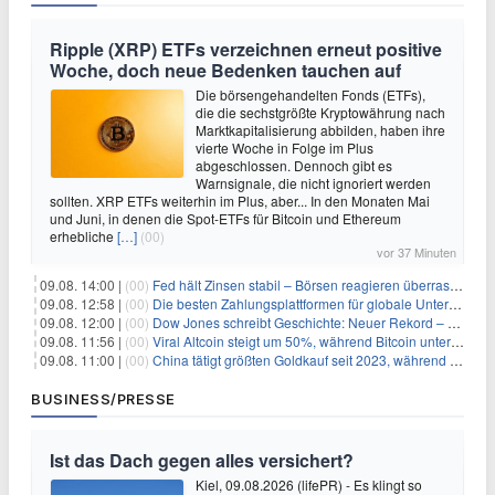
Ripple (XRP) ETFs verzeichnen erneut positive
Woche, doch neue Bedenken tauchen auf
Die börsengehandelten Fonds (ETFs),
die die sechstgrößte Kryptowährung nach
Marktkapitalisierung abbilden, haben ihre
vierte Woche in Folge im Plus
abgeschlossen. Dennoch gibt es
Warnsignale, die nicht ignoriert werden
sollten. XRP ETFs weiterhin im Plus, aber... In den Monaten Mai
und Juni, in denen die Spot-ETFs für Bitcoin und Ethereum
erhebliche
[…]
(00)
vor 37 Minuten
09.08. 14:00 |
(00)
Fed hält Zinsen stabil – Börsen reagieren überraschend volatil
09.08. 12:58 |
(00)
Die besten Zahlungsplattformen für globale Unternehmen im Jahr 2026
09.08. 12:00 |
(00)
Dow Jones schreibt Geschichte: Neuer Rekord – und Amazon knackt die nächste Billionen-Marke
09.08. 11:56 |
(00)
Viral Altcoin steigt um 50%, während Bitcoin unter $65.000 fällt
09.08. 11:00 |
(00)
China tätigt größten Goldkauf seit 2023, während Goldpreis um 8% steigt
BUSINESS/PRESSE
Ist das Dach gegen alles versichert?
Kiel, 09.08.2026 (lifePR) - Es klingt so