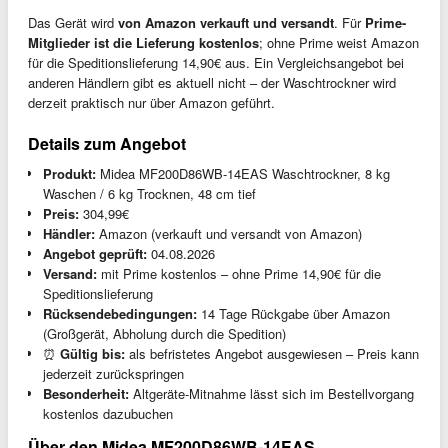
Das Gerät wird
von Amazon verkauft und versandt
. Für
Prime-
Mitglieder ist die Lieferung kostenlos
; ohne Prime weist Amazon
für die Speditionslieferung 14,90€ aus. Ein Vergleichsangebot bei
anderen Händlern gibt es aktuell nicht – der Waschtrockner wird
derzeit praktisch nur über Amazon geführt.
Details zum Angebot
Produkt:
Midea MF200D86WB-14EAS Waschtrockner, 8 kg
Waschen / 6 kg Trocknen, 48 cm tief
Preis:
304,99€
Händler:
Amazon (verkauft und versandt von Amazon)
Angebot geprüft:
04.08.2026
Versand:
mit Prime kostenlos – ohne Prime 14,90€ für die
Speditionslieferung
Rücksendebedingungen:
14 Tage Rückgabe über Amazon
(Großgerät, Abholung durch die Spedition)
⏰
Gültig bis:
als befristetes Angebot ausgewiesen – Preis kann
jederzeit zurückspringen
Besonderheit:
Altgeräte-Mitnahme lässt sich im Bestellvorgang
kostenlos dazubuchen
Über den Midea MF200D86WB-14EAS