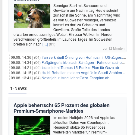
Sonniger Start mit Schauern und
Gewittern am Nachmittag Heute scheint
zunächst die Sonne, am Nachmittag wird
es von Südwesten wolkiger, vereinzelt
kommt es dort zu Schauern und
Gewittern. Große Teile des Landes
erwarten erneut sonniges Wetter. Ein paar Wolken im Norden
verschwinden größtenteils im Lauf des Tages. Im Südwesten
breiten sich nach
[…]
(01)
vor 12 Minuten
09.08. 14:36 |
(04)
Iran verknüpft Öffnung von Hormus mit US-Zugeständnissen
09.08. 14:34 |
(06)
Fußgänger stirbt nach Schlägen - Fahnder suchen Autofahrer
09.08. 14:21 |
(00)
Israel lehnt Trumps 15-Punkte-Plan für Gaza ab
09.08. 14:15 |
(01)
Huthi-Rebellen melden Angriffe in Saudi-Arabien und im Jemen
09.08. 13:41 |
(04)
Netanjahu: Israel lehnt Gaza-Fahrplan ab
IT-NEWS
Apple beherrscht 65 Prozent des globalen
Premium-Smartphone-Marktes
Im ersten Halbjahr 2026 hat Apple laut
aktuellen Daten von Counterpoint
Research stolze 65 Prozent des
weltweiten Marktes für Premium-