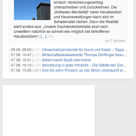
einfach: Versicherungsvertrag
unterschreiben und zurücklehnen. Die
„Vollkasko-Mentalität“ vieler Hausbesitzer
und Hausverwaltungen kann sich im
Schadensfall rächen. Denn die Realität
sieht anders aus: „Unsere Dachdeckerbetriebe sind nach
Unwettern natürlich so schnell wie möglich bei betroffenen
Hausbesitzern“,
[…]
(00)
vor 7 Stunden
08.08. 08:00 |
(00)
Ultraschallzahnbürste für Hund und Katze – Tipps zur erfolgreichen Eingewöhnung
07.08. 16:47 |
(00)
Wirtschaftsstaatssekretär Thomas Dörflinger besucht Handwerksbetrieb im Kammerbezirk Freiburg
07.08. 16:31 |
(00)
Arbeit macht Spaß oder krank
07.08. 16:10 |
(00)
Vernetzung in jeder Hinsicht – Die Städte der Zukunft sind grün-blau
07.08. 15:29 |
(01)
Drei bis zehn Prozent, so viel Strom verbraucht ein Aufzug im Gebäude