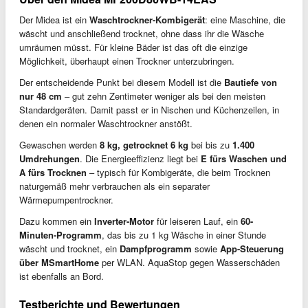
Der Midea ist ein
Waschtrockner-Kombigerät
: eine Maschine, die
wäscht und anschließend trocknet, ohne dass ihr die Wäsche
umräumen müsst. Für kleine Bäder ist das oft die einzige
Möglichkeit, überhaupt einen Trockner unterzubringen.
Der entscheidende Punkt bei diesem Modell ist die
Bautiefe von
nur 48 cm
– gut zehn Zentimeter weniger als bei den meisten
Standardgeräten. Damit passt er in Nischen und Küchenzeilen, in
denen ein normaler Waschtrockner anstößt.
Gewaschen werden
8 kg, getrocknet 6 kg
bei bis zu
1.400
Umdrehungen
. Die Energieeffizienz liegt bei
E fürs Waschen und
A fürs Trocknen
– typisch für Kombigeräte, die beim Trocknen
naturgemäß mehr verbrauchen als ein separater
Wärmepumpentrockner.
Dazu kommen ein
Inverter-Motor
für leiseren Lauf, ein
60-
Minuten-Programm
, das bis zu 1 kg Wäsche in einer Stunde
wäscht und trocknet, ein
Dampfprogramm
sowie
App-Steuerung
über MSmartHome
per WLAN. AquaStop gegen Wasserschäden
ist ebenfalls an Bord.
Testberichte und Bewertungen