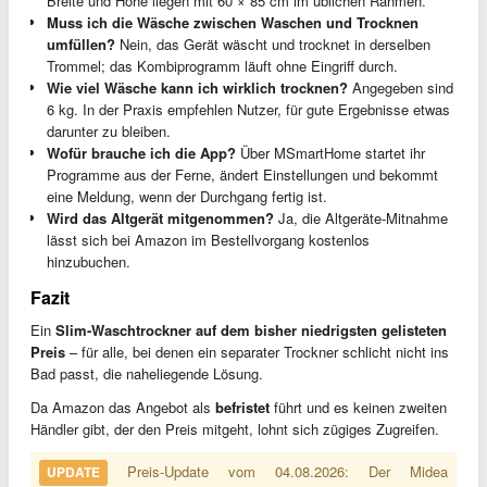
Breite und Höhe liegen mit 60 × 85 cm im üblichen Rahmen.
Muss ich die Wäsche zwischen Waschen und Trocknen
umfüllen?
Nein, das Gerät wäscht und trocknet in derselben
Trommel; das Kombiprogramm läuft ohne Eingriff durch.
Wie viel Wäsche kann ich wirklich trocknen?
Angegeben sind
6 kg. In der Praxis empfehlen Nutzer, für gute Ergebnisse etwas
darunter zu bleiben.
Wofür brauche ich die App?
Über MSmartHome startet ihr
Programme aus der Ferne, ändert Einstellungen und bekommt
eine Meldung, wenn der Durchgang fertig ist.
Wird das Altgerät mitgenommen?
Ja, die Altgeräte-Mitnahme
lässt sich bei Amazon im Bestellvorgang kostenlos
hinzubuchen.
Fazit
Ein
Slim-Waschtrockner auf dem bisher niedrigsten gelisteten
Preis
– für alle, bei denen ein separater Trockner schlicht nicht ins
Bad passt, die naheliegende Lösung.
Da Amazon das Angebot als
befristet
führt und es keinen zweiten
Händler gibt, der den Preis mitgeht, lohnt sich zügiges Zugreifen.
Preis-Update vom 04.08.2026: Der Midea
UPDATE