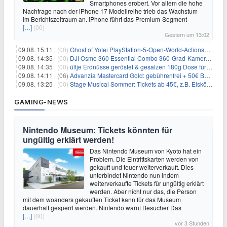
Smartphones erobert. Vor allem die hohe
Nachfrage nach der iPhone 17 Modellreihe trieb das Wachstum
im Berichtszeitraum an. iPhone führt das Premium-Segment
[…]
(00)
Gestern um 13:02
09.08. 15:11 |
(00)
Ghost of Yotei PlayStation-5-Open-World-Actionspiel für 55,65€
09.08. 14:35 |
(00)
DJI Osmo 360 Essential Combo 360-Grad-Kamera für 375€
09.08. 14:35 |
(00)
ültje Erdnüsse geröstet & gesalzen 180g Dose für 1,52€ im Spar-Abo
09.08. 14:11 |
(06)
Advanzia Mastercard Gold: gebührenfrei + 50€ Bonus* + gratis Reiseversicherung
09.08. 13:25 |
(00)
Stage Musical Sommer: Tickets ab 45€, z.B. Eiskönigin, König der Löwen, Zurück in die Zukunft
GAMING-NEWS
Nintendo Museum: Tickets könnten für
ungültig erklärt werden!
Das Nintendo Museum von Kyoto hat ein
Problem. Die Eintrittskarten werden von
gekauft und teuer weiterverkauft. Dies
unterbindet Nintendo nun indem
weiterverkaufte Tickets für ungültig erklärt
werden. Aber nicht nur das, die Person
mit dem woanders gekauften Ticket kann für das Museum
dauerhaft gesperrt werden. Nintendo warnt Besucher Das
[…]
(00)
vor 3 Stunden