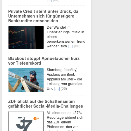
Private Credit steht unter Druck, da
Unternehmen sich für günstigere
Bankkredite entscheiden
Der Wandel im
Finanzierungsumfeld In
einem
bemerkenswerten Trend
wenden sich
[…]
(00)
Blackout stoppt Apnoetaucher kurz
vor Tiefenrekord
Starnberg (dpa/lby) -
Applaus am Boot,
Applaus am Ufer – die
Leistung war grandios.
Und
[…]
(06)
ZDF blickt auf die Schattenseiten
gefährlicher Social-Media-Challenges
Mit einer neuen «37°»-
Reportage widmet sich
das ZDF einem
Phänomen, das vor