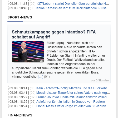
09.08. 11:18 |
(00)
«37°Leben» startet Dreiteiler über persönliche Neuanfänge
09.08. 10:43 |
(00)
Khloé Kardashian lädt zum Blick hinter die Kulissen ihres Freundeskreises
SPORT-NEWS
Schmutzkampagne gegen Infantino? FIFA
schaltet auf Angriff
Zürich (dpa) - Nun öffnet sich der
Giftschrank. Neue Vorwürfe setzen den
ohnehin schon angezählten FIFA-
Präsidenten Gianni Infantino weiter unter
Druck. Der Fußball-Weltverband schaltet
indes in den Angriffsmodus. In der
europäischen Nacht zum Sonntag wetterte die FIFA gegen eine
angebliche Schmutzkampagne gegen ihren gewählten Boss.
«Immer deutlicher
[…]
(01)
vor 3 Stunden
09.08. 10:41 |
(00)
Kein «Arschtritt» nötig: Märtens und die Rückkehr nach Paris
09.08. 03:41 |
(00)
Messi reist zur Trauerfeier seines Vaters nach Argentinien
08.08. 19:27 |
(02)
Frauen-Tour vor Finale mit Sekundenkrimi: Vollering in Gelb
08.08. 18:25 |
(02)
Autofahrer fährt in Italien in Gruppe von Radlern
08.08. 18:24 |
(00)
Lionel Messis Vater Jorge im Alter von 68 Jahren gestorben
FINANZNEWS