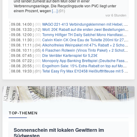
und landet zumeist auf dem Müll oder in einer
Verbrennungsanlage. Die Recyclingquote von PVC liegt unter
einem Prozent, wegen
[…]
(01)
vor 6 Stunden
09.08. 14:00 |
(00)
WAGO 221-413 Verbindungsklemmen mit Hebel, 50 Stück für 14,99€
09.08. 13:33 |
(12)
Wolt: 20€ Rabatt auf die ersten zwei Bestellungen für Neukunden
09.08. 12:00 |
(00)
Tommy Hilfiger TH Daily Satchel Mono Handtasche für 73,97€
09.08. 11:30 |
(00)
Calvin Klein CK One Eau de Toilette 200ml für 27,99€
09.08. 11:11 |
(04)
Alkoholfreies Weinpaket mit 47% Rabatt + 2 Schott Zwiesel Gläser GRATIS für 29,99€
09.08. 10:11 |
(05)
6 Flaschen Rotwein (Vinos Tinto Paket) + 2 Schott Zwiesel Gläser für 25,99€ inkl. Versand
09.08. 07:45 |
(00)
Die Verräter Kartenspiel für 5,23€
09.08. 07:22 |
(00)
Monopoly App Banking Brettspiel (Deutsche Fassung) für 9,84€
08.08. 20:55 |
(00)
Engelhorn Sale: 15% Extra-Rabatt on top auf Mode- und Sport-Artikel
08.08. 19:33 |
(01)
Tefal Easy Fry Max EY2458 Heißluftfritteuse mit 5 Litern für 64,99€
TOP-THEMEN
Sonnenschein mit lokalen Gewittern im
Südwesten