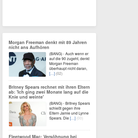
Morgan Freeman denkt mit 89 Jahren
nicht ans Aufhören
(BANG) - Auch wenn er
auf die 90 zugeht, denkt
Morgan Freeman
überhaupt nicht daran,
[…]
(02)
Britney Spears rechnet mit ihren Eltern
ab: 'Ich ging zwei Monate lang auf die
Knie und weinte'
(BANG) - Britney Spears
schießt gegen ihre
Eltern Jamie und Lynne
Spears. Die
[…]
(00)
Fleetwood Mac: Versöhnung bei