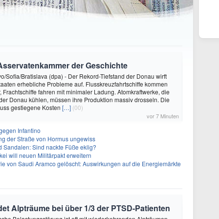
Asservatenkammer der Geschichte
/Sofia/Bratislava (dpa) - Der Rekord-Tiefstand der Donau wirft
staaten erhebliche Probleme auf. Flusskreuzfahrtschiffe kommen
r, Frachtschiffe fahren mit minimaler Ladung. Atomkraftwerke, die
der Donau kühlen, müssen ihre Produktion massiv drosseln. Die
muss gestiegene Kosten
[…]
(00)
vor 7 Minuten
gegen Infantino
ng der Straße von Hormus ungewiss
d Sandalen: Sind nackte Füße eklig?
kei will neuen Militärpakt erweitern
rie von Saudi Aramco gelöscht: Auswirkungen auf die Energiemärkte
et Alpträume bei über 1/3 der PTSD-Patienten
sche Belastungsstörung ist oft mit wiederkehrenden Alpträumen