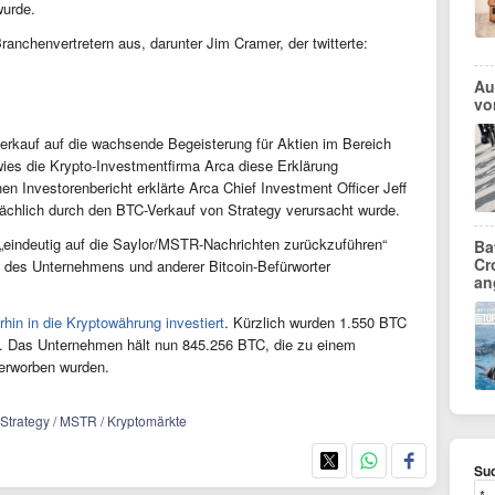
wurde.
Branchenvertretern aus, darunter Jim Cramer, der twitterte:
Au
vo
erkauf auf die wachsende Begeisterung für Aktien im Bereich
 wies die Krypto-Investmentfirma Arca diese Erklärung
n Investorenbericht erklärte Arca Chief Investment Officer Jeff
chlich durch den BTC-Verkauf von Strategy verursacht wurde.
„eindeutig auf die Saylor/MSTR-Nachrichten zurückzuführen“
Ba
Cr
g“ des Unternehmens und anderer Bitcoin-Befürworter
an
rhin in die Kryptowährung investiert
. Kürzlich wurden 1.550 BTC
gt. Das Unternehmen hält nun 845.256 BTC, die zu einem
 erworben wurden.
/ Strategy / MSTR / Kryptomärkte
Suc