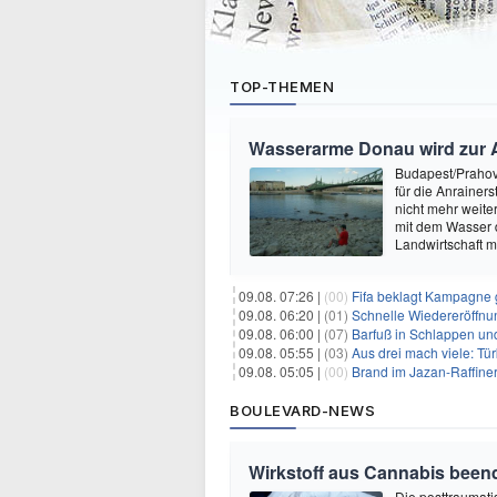
TOP-THEMEN
Wasserarme Donau wird zur 
Budapest/Prahovo
für die Anrainer
nicht mehr weite
mit dem Wasser 
Landwirtschaft 
09.08. 07:26 |
(00)
Fifa beklagt Kampagne 
09.08. 06:20 |
(01)
Schnelle Wiedereröffnu
09.08. 06:00 |
(07)
Barfuß in Schlappen un
09.08. 05:55 |
(03)
Aus drei mach viele: Tür
09.08. 05:05 |
(00)
Brand im Jazan-Raffine
BOULEVARD-NEWS
Wirkstoff aus Cannabis beend
Die posttraumati