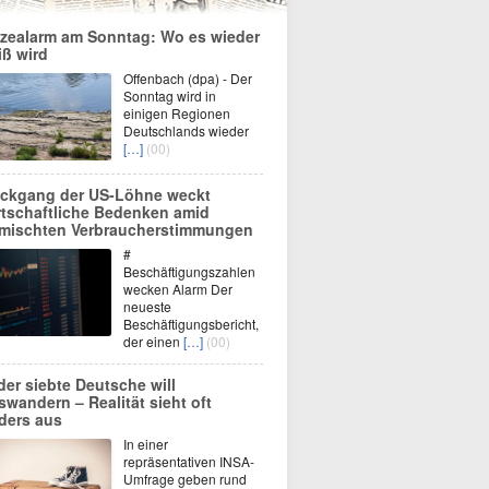
tzealarm am Sonntag: Wo es wieder
iß wird
Offenbach (dpa) - Der
Sonntag wird in
einigen Regionen
Deutschlands wieder
[…]
(00)
ckgang der US-Löhne weckt
rtschaftliche Bedenken amid
mischten Verbraucherstimmungen
#
Beschäftigungszahlen
wecken Alarm Der
neueste
Beschäftigungsbericht,
der einen
[…]
(00)
der siebte Deutsche will
swandern – Realität sieht oft
ders aus
In einer
repräsentativen INSA-
Umfrage geben rund