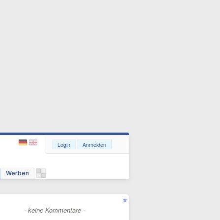
Login
Anmelden
Werben
- keine Kommentare -