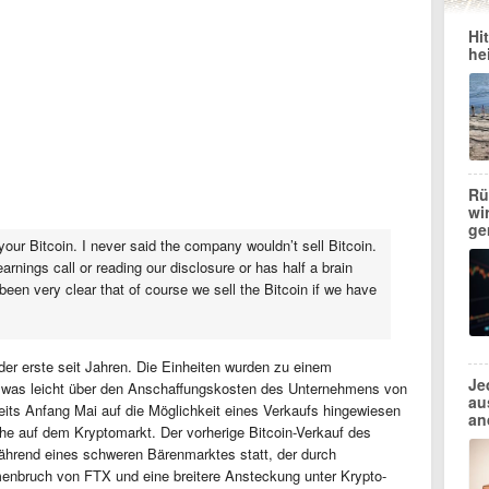
Hi
he
Rü
wi
ge
 your Bitcoin. I never said the company wouldn’t sell Bitcoin.
arnings call or reading our disclosure or has half a brain
 been very clear that of course we sell the Bitcoin if we have
er erste seit Jahren. Die Einheiten wurden zu einem
Je
, was leicht über den Anschaffungskosten des Unternehmens von
au
eits Anfang Mai auf die Möglichkeit eines Verkaufs hingewiesen
an
uhe auf dem Kryptomarkt. Der vorherige Bitcoin-Verkauf des
rend eines schweren Bärenmarktes statt, der durch
nbruch von FTX und eine breitere Ansteckung unter Krypto-