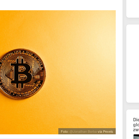
Di
gl
zw
Foto:
@Jonathan Borba
via Pexels