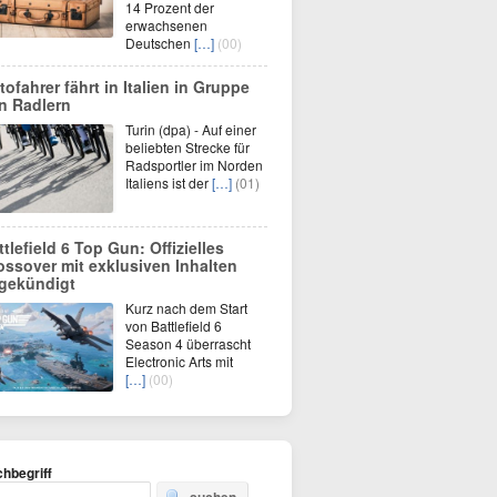
14 Prozent der
erwachsenen
Deutschen
[…]
(00)
tofahrer fährt in Italien in Gruppe
n Radlern
Turin (dpa) - Auf einer
beliebten Strecke für
Radsportler im Norden
Italiens ist der
[…]
(01)
ttlefield 6 Top Gun: Offizielles
ossover mit exklusiven Inhalten
gekündigt
Kurz nach dem Start
von Battlefield 6
Season 4 überrascht
Electronic Arts mit
[…]
(00)
hbegriff