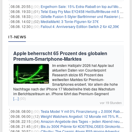
08.08. 20:55 |
(00)
Engelhorn Sale: 15% Extra-Rabatt on top auf Mode- und Sport-Artikel
08.08. 19:33 |
(01)
Tefal Easy Fry Max EY2458 Heißluftfritteuse mit 5 Litern für 64,99€
08.08. 18:33 |
(00)
Gillette Fusion 5 Styler Barttrimmer und Rasierer (All in One) für 16€
08.08. 14:02 |
(02)
MediaMarkt: 3 Tonie-Figuren für 37€
08.08. 12:30 |
(00)
Fallout 4: Anniversary Edition Switch 2 für 42,39€
IT-NEWS
Apple beherrscht 65 Prozent des globalen
Premium-Smartphone-Marktes
Im ersten Halbjahr 2026 hat Apple laut
aktuellen Daten von Counterpoint
Research stolze 65 Prozent des
weltweiten Marktes für Premium-
Smartphones erobert. Vor allem die hohe
Nachfrage nach der iPhone 17 Modellreihe trieb das Wachstum
im Berichtszeitraum an. iPhone führt das Premium-Segment
[…]
(00)
vor 19 Stunden
09.08. 08:00 |
(00)
Tesla Model Y mit 0% Finanzierung + 2.000€ Rabatt für 38.970€
09.08. 06:00 |
(12)
Weight Watchers Angebot: 12 Monate mit 75% Rabatt ab 6,25€/Monat
08.08. 22:15 |
(04)
Amazon-Angebote des Tages – jeden Abend neue Deals zum Stöbern
08.08. 21:45 |
(01)
Bis zu 300€ Prämie für KOSTENLOSES Girokonto bei der Santander – 50€ schon nach 1 Woche!
08.08. 20:57 |
(00)
Cthulhu: The Cosmic Abyss PS5-Horror-Adventure für 27,99€