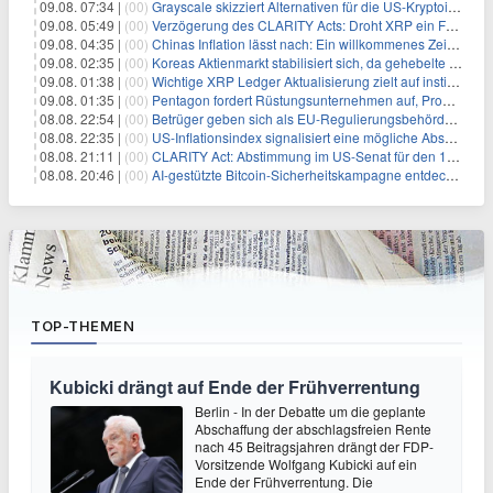
09.08. 07:34 |
(00)
Grayscale skizziert Alternativen für die US-Kryptoindustrie ohne CLARITY Act
09.08. 05:49 |
(00)
Verzögerung des CLARITY Acts: Droht XRP ein Fall unter die $1-Marke?
09.08. 04:35 |
(00)
Chinas Inflation lässt nach: Ein willkommenes Zeichen für Investoren angesichts der Folgen des Öl-Schocks
09.08. 02:35 |
(00)
Koreas Aktienmarkt stabilisiert sich, da gehebelte Positionen abgebaut werden
09.08. 01:38 |
(00)
Wichtige XRP Ledger Aktualisierung zielt auf institutionelle Akzeptanz ab
09.08. 01:35 |
(00)
Pentagon fordert Rüstungsunternehmen auf, Produktion angesichts eskalierender globaler Spannungen zu steigern
08.08. 22:54 |
(00)
Betrüger geben sich als EU-Regulierungsbehörden aus, um Krypto-Nutzer nach MiCA-Deadline ins Visier zu nehmen
08.08. 22:35 |
(00)
US-Inflationsindex signalisiert eine mögliche Abschwächung der Inflationsdruck
08.08. 21:11 |
(00)
CLARITY Act: Abstimmung im US-Senat für den 15. September angesetzt
08.08. 20:46 |
(00)
AI-gestützte Bitcoin-Sicherheitskampagne entdeckt fast 5.000 Softwareprobleme in 390 Projekten
TOP-THEMEN
Kubicki drängt auf Ende der Frühverrentung
Berlin - In der Debatte um die geplante
Abschaffung der abschlagsfreien Rente
nach 45 Beitragsjahren drängt der FDP-
Vorsitzende Wolfgang Kubicki auf ein
Ende der Frühverrentung. Die