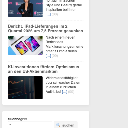
holt sich in Sachen
Style und Beauty gerne
Inspiration bei ihren
[…]
(00)
Bericht: iPad-Lieferungen im 2.
Quartal 2026 um 7,5 Prozent gesunken
Nach einem neuen
Bericht des
Marktforschungsunterne
hmens Omdia fielen
[…]
(00)
KI-Investitionen fördern Optimismus
an den US-Aktienmärkten
Widerstandsfähigkeit
trotz schwacher Daten
In einem kürzlichen
Auftritt bei
[…]
(00)
Suchbegriff
suchen