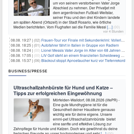
um von seinem verstorbenen Vater Jorge
Abschied zu nehmen. Der Privatjet mit
dem argentinischen Fußball-Weltstar,
seiner Frau und den drei Kindern landete
am späten Abend (Ortszeit) in der Stadt Rosario, wie örtliche
Medien berichteten. Vom Flughafen sei die Familie Messi
[…]
(00)
vor 4 Stunden
08.08. 19:27 |
(02)
Frauen-Tour vor Finale mit Sekundenkrimi: Vollering in Gelb
08.08. 18:25 |
(01)
Autofahrer fährt in Italien in Gruppe von Radlern
08.08. 18:24 |
(00)
Lionel Messis Vater Jorge im Alter von 68 Jahren gestorben
08.08. 17:05 |
(00)
LIV Golf steht an einem finanziellen Scheideweg auf der Suche nach neuen Investitionen
08.08. 15:37 |
(06)
Blackout stoppt Apnoetaucher kurz vor Tiefenrekord
BUSINESS/PRESSE
Ultraschallzahnbürste für Hund und Katze –
Tipps zur erfolgreichen Eingewöhnung
Mörfelden-Walldorf, 08.08.2026 (lifePR) -
Eine gute Mundhygiene ist für die
Gesundheit deiner Haustiere genauso
wichtig wie für deine eigene. Unsere
emmi-pet Ultraschallzahnbürste bietet
eine sanfte und effektive Lösung zur
Zahnpflege für Hunde und Katzen. Doch wie gewöhnst du deine
tierischen Freunde an unser hochmodernes und sehr
[…]
(00)