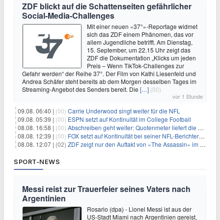
ZDF blickt auf die Schattenseiten gefährlicher
Social-Media-Challenges
Mit einer neuen «37°»-Reportage widmet
sich das ZDF einem Phänomen, das vor
allem Jugendliche betrifft. Am Dienstag,
15. September, um 22.15 Uhr zeigt das
ZDF die Dokumentation „Klicks um jeden
Preis – Wenn TikTok-Challenges zur
Gefahr werden“ der Reihe 37°. Der Film von Kathi Liesenfeld und
Andrea Schäfer steht bereits ab dem Morgen desselben Tages im
Streaming-Angebot des Senders bereit. Die
[…]
(00)
vor 1 Stunde
09.08. 06:40 |
(00)
Carrie Underwood singt weiter für die NFL
09.08. 05:39 |
(00)
ESPN setzt auf Kontinuität im College Football
08.08. 16:58 |
(00)
Abschreiben geht weiter: Quotenmeter liefert die Vorlagen
08.08. 12:39 |
(00)
FOX setzt auf Kontinuität bei seiner NFL-Berichterstattung
08.08. 12:07 |
(02)
ZDF zeigt nur den Auftakt von «The Assassin» im Fernsehen
SPORT-NEWS
Messi reist zur Trauerfeier seines Vaters nach
Argentinien
Rosario (dpa) - Lionel Messi ist aus der
US-Stadt Miami nach Argentinien gereist,