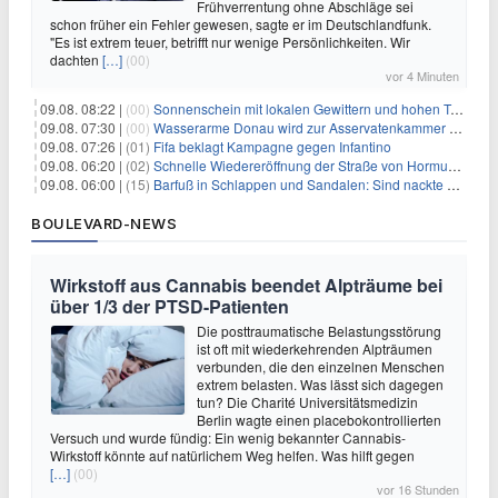
Frühverrentung ohne Abschläge sei
schon früher ein Fehler gewesen, sagte er im Deutschlandfunk.
"Es ist extrem teuer, betrifft nur wenige Persönlichkeiten. Wir
dachten
[…]
(00)
vor 4 Minuten
09.08. 08:22 |
(00)
Sonnenschein mit lokalen Gewittern und hohen Temperaturen
09.08. 07:30 |
(00)
Wasserarme Donau wird zur Asservatenkammer der Geschichte
09.08. 07:26 |
(01)
Fifa beklagt Kampagne gegen Infantino
09.08. 06:20 |
(02)
Schnelle Wiedereröffnung der Straße von Hormus ungewiss
09.08. 06:00 |
(15)
Barfuß in Schlappen und Sandalen: Sind nackte Füße eklig?
BOULEVARD-NEWS
Wirkstoff aus Cannabis beendet Alpträume bei
über 1/3 der PTSD-Patienten
Die posttraumatische Belastungsstörung
ist oft mit wiederkehrenden Alpträumen
verbunden, die den einzelnen Menschen
extrem belasten. Was lässt sich dagegen
tun? Die Charité Universitätsmedizin
Berlin wagte einen placebokontrollierten
Versuch und wurde fündig: Ein wenig bekannter Cannabis-
Wirkstoff könnte auf natürlichem Weg helfen. Was hilft gegen
[…]
(00)
vor 16 Stunden