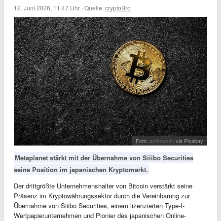
12. Juni 2026, 11:47 Uhr
·
Quelle:
cryptoBro
Foto:
amhnasim
via Pixabay
Metaplanet stärkt mit der Übernahme von Siiibo Securities
seine Position im japanischen Kryptomarkt.
Der drittgrößte Unternehmenshalter von Bitcoin verstärkt seine
Präsenz im Kryptowährungssektor durch die Vereinbarung zur
Übernahme von Siiibo Securities, einem lizenzierten Type-I-
Wertpapierunternehmen und Pionier des japanischen Online-