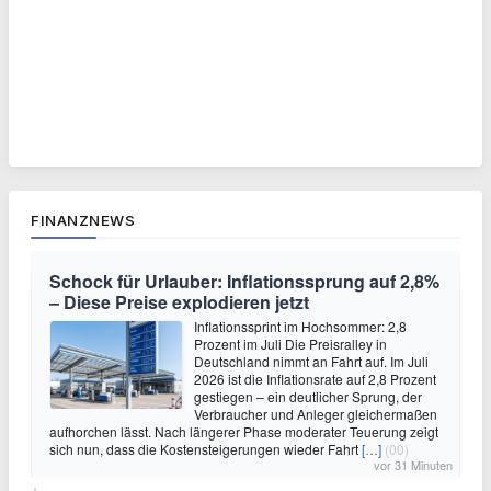
FINANZNEWS
Schock für Urlauber: Inflationssprung auf 2,8%
– Diese Preise explodieren jetzt
Inflationssprint im Hochsommer: 2,8
Prozent im Juli Die Preisralley in
Deutschland nimmt an Fahrt auf. Im Juli
2026 ist die Inflationsrate auf 2,8 Prozent
gestiegen – ein deutlicher Sprung, der
Verbraucher und Anleger gleichermaßen
aufhorchen lässt. Nach längerer Phase moderater Teuerung zeigt
sich nun, dass die Kostensteigerungen wieder Fahrt
[…]
(00)
vor 31 Minuten