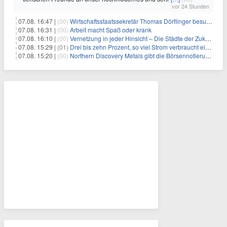
vor 24 Stunden
07.08. 16:47 |
(00)
Wirtschaftsstaatssekretär Thomas Dörflinger besucht Handwerksbetrieb im Kammerbezirk Freiburg
07.08. 16:31 |
(00)
Arbeit macht Spaß oder krank
07.08. 16:10 |
(00)
Vernetzung in jeder Hinsicht – Die Städte der Zukunft sind grün-blau
07.08. 15:29 |
(01)
Drei bis zehn Prozent, so viel Strom verbraucht ein Aufzug im Gebäude
07.08. 15:20 |
(00)
Northern Discovery Metals gibt die Börsennotierung an der Frankfurter Wertpapierbörse bekannt