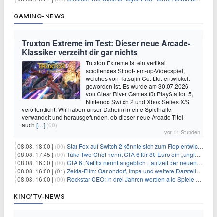
GAMING-NEWS
Truxton Extreme im Test: Dieser neue Arcade-
Klassiker verzeiht dir gar nichts
Truxton Extreme ist ein vertikal
scrollendes Shoot-‚em-up-Videospiel,
welches von Tatsujin Co. Ltd. entwickelt
geworden ist. Es wurde am 30.07.2026
von Clear River Games für PlayStation 5,
Nintendo Switch 2 und Xbox Series X/S
veröffentlicht. Wir haben unser Daheim in eine Spielhalle
verwandelt und herausgefunden, ob dieser neue Arcade-Titel
auch
[…]
(00)
vor 11 Stunden
08.08. 18:00 |
(00)
Star Fox auf Switch 2 könnte sich zum Flop entwickeln
08.08. 17:45 |
(00)
Take-Two-Chef nennt GTA 6 für 80 Euro ein „unglaubliches Schnäppchen“
08.08. 16:30 |
(00)
GTA 6: Netflix nennt angeblich Laufzeit der neuen Gameplay-Präsentation
08.08. 16:00 |
(01)
Zelda-Film: Ganondorf, Impa und weitere Darsteller sollen feststehen
08.08. 16:00 |
(00)
Rockstar-CEO: In drei Jahren werden alle Spiele gestreamt
KINO/TV-NEWS