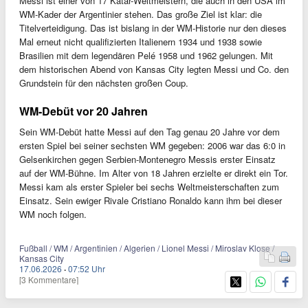
Messi ist einer von 17 Katar-Weltmeistern, die auch in den USA im
WM-Kader der Argentinier stehen. Das große Ziel ist klar: die
Titelverteidigung. Das ist bislang in der WM-Historie nur den dieses
Mal erneut nicht qualifizierten Italienern 1934 und 1938 sowie
Brasilien mit dem legendären Pelé 1958 und 1962 gelungen. Mit
dem historischen Abend von Kansas City legten Messi und Co. den
Grundstein für den nächsten großen Coup.
WM-Debüt vor 20 Jahren
Sein WM-Debüt hatte Messi auf den Tag genau 20 Jahre vor dem
ersten Spiel bei seiner sechsten WM gegeben: 2006 war das 6:0 in
Gelsenkirchen gegen Serbien-Montenegro Messis erster Einsatz
auf der WM-Bühne. Im Alter von 18 Jahren erzielte er direkt ein Tor.
Messi kam als erster Spieler bei sechs Weltmeisterschaften zum
Einsatz. Sein ewiger Rivale Cristiano Ronaldo kann ihm bei dieser
WM noch folgen.
Fußball / WM / Argentinien / Algerien / Lionel Messi / Miroslav Klose /
Kansas City
17.06.2026
·
07:52 Uhr
[3 Kommentare]