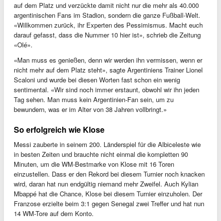
auf dem Platz und verzückte damit nicht nur die mehr als 40.000
argentinischen Fans im Stadion, sondern die ganze Fußball-Welt.
«Willkommen zurück, ihr Experten des Pessimismus. Macht euch
darauf gefasst, dass die Nummer 10 hier ist», schrieb die Zeitung
«Olé».
«Man muss es genießen, denn wir werden ihn vermissen, wenn er
nicht mehr auf dem Platz steht», sagte Argentiniens Trainer Lionel
Scaloni und wurde bei diesen Worten fast schon ein wenig
sentimental. «Wir sind noch immer erstaunt, obwohl wir ihn jeden
Tag sehen. Man muss kein Argentinien-Fan sein, um zu
bewundern, was er im Alter von 38 Jahren vollbringt.»
So erfolgreich wie Klose
Messi zauberte in seinem 200. Länderspiel für die Albiceleste wie
in besten Zeiten und brauchte nicht einmal die kompletten 90
Minuten, um die WM-Bestmarke von Klose mit 16 Toren
einzustellen. Dass er den Rekord bei diesem Turnier noch knacken
wird, daran hat nun endgültig niemand mehr Zweifel. Auch Kylian
Mbappé hat die Chance, Klose bei diesem Turnier einzuholen. Der
Franzose erzielte beim 3:1 gegen Senegal zwei Treffer und hat nun
14 WM-Tore auf dem Konto.