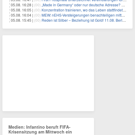
05.08. 16:28 |
(00)
„Made in Germany“ oder nur deutsche Adresse? So erkennen Sie, wo Ihre Leiterplatten wirklich gefertigt werden
05.08. 16:05 |
(00)
Konzentration trainieren, wo das Leben stattfindet: Mobile EEG-Technologie bringt Neurofeedback in den Alltag
05.08. 16:04 |
(00)
MEW: nEHS-Versteigerungen benachteiligen mittelständische Unternehmen
05.08. 15:45 |
(00)
Reden ist Silber – Beziehung ist Gold! 11.08. Berlin – 18:30 Uhr
Medien: Infantino beruft FIFA-
Krisensitzung am Mittwoch ein