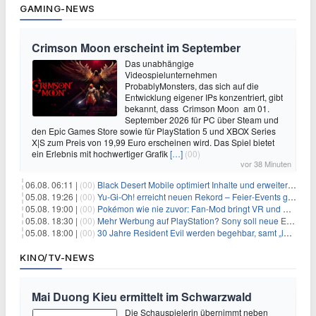
GAMING-NEWS
Crimson Moon erscheint im September
Das unabhängige
Videospielunternehmen
ProbablyMonsters, das sich auf die
Entwicklung eigener IPs konzentriert, gibt
bekannt, dass Crimson Moon am 01.
September 2026 für PC über Steam und
den Epic Games Store sowie für PlayStation 5 und XBOX Series
X|S zum Preis von 19,99 Euro erscheinen wird. Das Spiel bietet
ein Erlebnis mit hochwertiger Grafik
[…]
(00)
vor 38 Minuten
06.08. 06:11 |
(00)
Black Desert Mobile optimiert Inhalte und erweitert Treasure Access
05.08. 19:26 |
(00)
Yu‑Gi‑Oh! erreicht neuen Rekord – Feier‑Events gestartet
05.08. 19:00 |
(00)
Pokémon wie nie zuvor: Fan-Mod bringt VR und Ego-Perspektive nach Kanto
05.08. 18:30 |
(00)
Mehr Werbung auf PlayStation? Sony soll neue Einnahmequellen prüfen
05.08. 18:00 |
(00)
30 Jahre Resident Evil werden begehbar, samt „lebensgroßem Leon“
KINO/TV-NEWS
Mai Duong Kieu ermittelt im Schwarzwald
Die Schauspielerin übernimmt neben