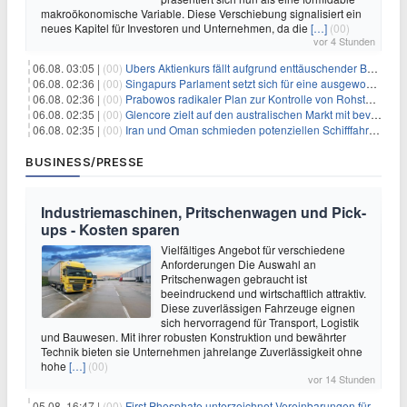
makroökonomische Variable. Diese Verschiebung signalisiert ein
neues Kapitel für Investoren und Unternehmen, da die
[…]
(00)
vor 4 Stunden
06.08. 03:05 |
(00)
Ubers Aktienkurs fällt aufgrund enttäuschender Buchungsprognose
06.08. 02:36 |
(00)
Singapurs Parlament setzt sich für eine ausgewogene wirtschaftliche Zukunft ein
06.08. 02:36 |
(00)
Prabowos radikaler Plan zur Kontrolle von Rohstoffexporten steht vor konkurrierenden Visionen
06.08. 02:35 |
(00)
Glencore zielt auf den australischen Markt mit bevorstehendem Sekundärlisting
06.08. 02:35 |
(00)
Iran und Oman schmieden potenziellen Schifffahrtsvertrag im Hormuskanal
BUSINESS/PRESSE
Industriemaschinen, Pritschenwagen und Pick-
ups - Kosten sparen
Vielfältiges Angebot für verschiedene
Anforderungen Die Auswahl an
Pritschenwagen gebraucht ist
beeindruckend und wirtschaftlich attraktiv.
Diese zuverlässigen Fahrzeuge eignen
sich hervorragend für Transport, Logistik
und Bauwesen. Mit ihrer robusten Konstruktion und bewährter
Technik bieten sie Unternehmen jahrelange Zuverlässigkeit ohne
hohe
[…]
(00)
vor 14 Stunden
05.08. 16:47 |
(00)
First Phosphate unterzeichnet Vereinbarungen für nicht zu refundierende Zuwendungen in Höhe von 4,84 Mio. $ von der kanadischen Regierung für Straßeninfrastruktur und Stromübertragungsleitungen