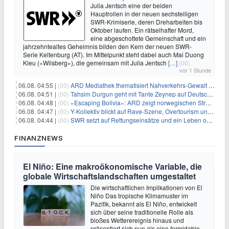
Julia Jentsch eine der beiden
Hauptrollen in der neuen sechsteiligen
SWR-Krimiserie, deren Dreharbeiten bis
Oktober laufen. Ein rätselhafter Mord,
eine abgeschottete Gemeinschaft und ein
jahrzehntealtes Geheimnis bilden den Kern der neuen SWR-
Serie Keltenburg (AT). Im Mittelpunkt steht dabei auch Mai Duong
Kieu («Wilsberg»), die gemeinsam mit Julia Jentsch
[…]
(00)
vor 1 Stunde
06.08. 04:55 |
(00)
ARD Mediathek thematisiert Nahverkehrs-Gewalt und Soldatinnen
06.08. 04:51 |
(00)
Tahsim Durgun geht mit Tante Zeynep auf Deutschlandreise
06.08. 04:48 |
(00)
«Escaping Bolivia»: ARD zeigt norwegischen Streaminghit
06.08. 04:47 |
(00)
Y-Kollektiv blickt auf Rave-Szene, Overtourism und Pokémon-Kult
06.08. 04:44 |
(00)
SWR setzt auf Rettungseinsätze und ein Leben ohne Smartphone
FINANZNEWS
El Niño: Eine makroökonomische Variable, die
globale Wirtschaftslandschaften umgestaltet
Die wirtschaftlichen Implikationen von El
Niño Das tropische Klimamuster im
Pazifik, bekannt als El Niño, entwickelt
sich über seine traditionelle Rolle als
bloßes Wetterereignis hinaus und
präsentiert sich nun als eine formidable