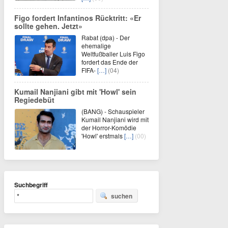
Figo fordert Infantinos Rücktritt: «Er
sollte gehen. Jetzt»
Rabat (dpa) - Der
ehemalige
Weltfußballer Luis Figo
fordert das Ende der
FIFA-
[…]
(04)
Kumail Nanjiani gibt mit 'Howl' sein
Regiedebüt
(BANG) - Schauspieler
Kumail Nanjiani wird mit
der Horror-Komödie
'Howl' erstmals
[…]
(00)
Suchbegriff
suchen