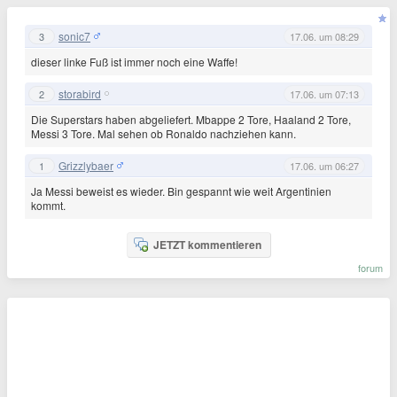
sonic7
3
17.06. um 08:29
dieser linke Fuß ist immer noch eine Waffe!
storabird
2
17.06. um 07:13
Die Superstars haben abgeliefert. Mbappe 2 Tore, Haaland 2 Tore,
Messi 3 Tore. Mal sehen ob Ronaldo nachziehen kann.
Grizzlybaer
1
17.06. um 06:27
Ja Messi beweist es wieder. Bin gespannt wie weit Argentinien
kommt.
JETZT kommentieren
forum