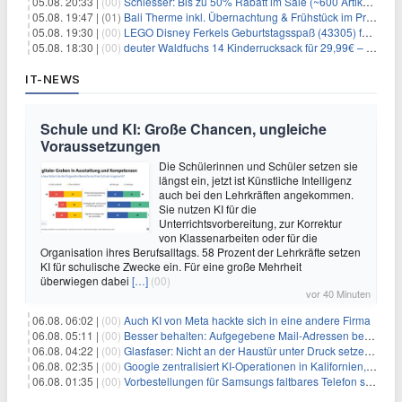
05.08. 20:33 |
(00)
Schiesser: Bis zu 50% Rabatt im Sale (~600 Artikel zur Auswahl)
05.08. 19:47 |
(01)
Bali Therme inkl. Übernachtung & Frühstück im Premium Hotel (Bad Oeynhausen) ab 89€ p.P.
05.08. 19:30 |
(00)
LEGO Disney Ferkels Geburtstagsspaß (43305) für 29,10€
05.08. 18:30 |
(00)
deuter Waldfuchs 14 Kinderrucksack für 29,99€ – Amber-maple
IT-NEWS
Schule und KI: Große Chancen, ungleiche
Voraussetzungen
Die Schülerinnen und Schüler setzen sie
längst ein, jetzt ist Künstliche Intelligenz
auch bei den Lehrkräften angekommen.
Sie nutzen KI für die
Unterrichtsvorbereitung, zur Korrektur
von Klassenarbeiten oder für die
Organisation ihres Berufsalltags. 58 Prozent der Lehrkräfte setzen
KI für schulische Zwecke ein. Für eine große Mehrheit
überwiegen dabei
[…]
(00)
vor 40 Minuten
06.08. 06:02 |
(00)
Auch KI von Meta hackte sich in eine andere Firma
06.08. 05:11 |
(00)
Besser behalten: Aufgegebene Mail-Adressen bergen Gefahren
06.08. 04:22 |
(00)
Glasfaser: Nicht an der Haustür unter Druck setzen lassen
06.08. 02:35 |
(00)
Google zentralisiert KI-Operationen in Kalifornien, um Rivale Anthropic und OpenAI zu überholen
06.08. 01:35 |
(00)
Vorbestellungen für Samsungs faltbares Telefon steigen um 30 % in einem wettbewerbsintensiven Markt