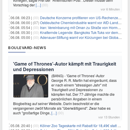
vorlegen, sagte Frei der "Rheinischen Post". Dieser müsse dem
Vorschlag der
[…]
(00)
vor 6 Minuten
06.08. 06:23 |
(00)
Deutsche Konzerne profitieren von US-Rechenzentrums-Boom
06.08. 06:00 |
(07)
Ostdeutsche Chemieindustrie warnt vor AfD-Landesregierung
06.08. 05:54 |
(00)
Iran: Vereinbarung mit Oman zu Straße von Hormus fast fertig
06.08. 05:30 |
(00)
Knatternde Legende: Bangkoks Tuk-Tuks vor dem Aus?
06.08. 05:00 |
(00)
Adenauer-Stiftung warnt vor Kürzungen bei Globaler Gesundheit
BOULEVARD-NEWS
'Game of Thrones'-Autor kämpft mit Traurigkeit
und Depressionen
(BANG) - 'Game of Thrones'-Autor
George R. R. Martin hat eingeräumt, dass
er nach einem "stressigen Jahr" mit
Traurigkeit und Depressionen zu
kämpfen hat. Der 77-Jährige machte die
persönlichen Angaben in einem
Blogbeitrag auf seiner Website. Darin beschreibt er die
vergangenen zwölf Monate als "überwältigend". Zwar habe es
auch "großartige Dinge,
[…]
(00)
vor 13 Stunden
05.08. 20:40 |
(00)
Kölner Zoo Tageskarte mit Rabatt für 18,49€ statt 29,50€ – einlösbar bis Dezember