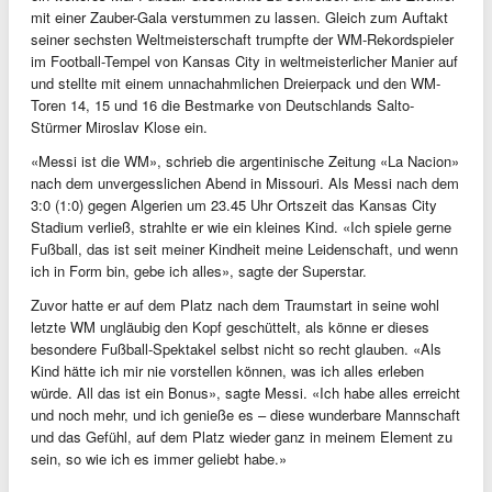
mit einer Zauber-Gala verstummen zu lassen. Gleich zum Auftakt
seiner sechsten Weltmeisterschaft trumpfte der WM-Rekordspieler
im Football-Tempel von Kansas City in weltmeisterlicher Manier auf
und stellte mit einem unnachahmlichen Dreierpack und den WM-
Toren 14, 15 und 16 die Bestmarke von Deutschlands Salto-
Stürmer Miroslav Klose ein.
«Messi ist die WM», schrieb die argentinische Zeitung «La Nacion»
nach dem unvergesslichen Abend in Missouri. Als Messi nach dem
3:0 (1:0) gegen Algerien um 23.45 Uhr Ortszeit das Kansas City
Stadium verließ, strahlte er wie ein kleines Kind. «Ich spiele gerne
Fußball, das ist seit meiner Kindheit meine Leidenschaft, und wenn
ich in Form bin, gebe ich alles», sagte der Superstar.
Zuvor hatte er auf dem Platz nach dem Traumstart in seine wohl
letzte WM ungläubig den Kopf geschüttelt, als könne er dieses
besondere Fußball-Spektakel selbst nicht so recht glauben. «Als
Kind hätte ich mir nie vorstellen können, was ich alles erleben
würde. All das ist ein Bonus», sagte Messi. «Ich habe alles erreicht
und noch mehr, und ich genieße es – diese wunderbare Mannschaft
und das Gefühl, auf dem Platz wieder ganz in meinem Element zu
sein, so wie ich es immer geliebt habe.»