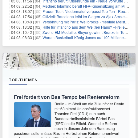
05.08. 11:56 |
(04)
Infantino beruft Krisenrunde ein - Neue Vorwürfe gegen FIFA
04.08. 22:52 |
(04)
Medien: Infantino beruft FIFA-Krisensitzung am Mittwoch ein
04.08. 18:07 |
(00)
Frauen-Tour: Niedermaier verpasst Top Ten - Reusser siegt
04.08. 17:54 |
(05)
Offiziell: Barcelona leiht ter Stegen zu Ajax Amsterdam aus
04.08. 13:43 |
(01)
Versöhnung mit Paris: Wellbrocks «mentale Meisterleistung»
04.08. 13:32 |
(02)
Hilfe für Infantino aus dem Weißen Haus? «Frei erfunden»
04.08. 10:42 |
(00)
Zweite EM-Medaille: Bleyer gewinnt Bronze in Technischer Kür
04.08. 08:33 |
(02)
Warum Basketball-König James auf 100 Millionen verzichtet
TOP-THEMEN
Frei fordert von Bas Tempo bei Rentenreform
Berlin - Im Streit um die Zukunft der Rente
mit 63 nimmt Unionsfraktionschef
Thorsten Frei (CDU) nun auch
Bundesarbeitsministerin Bärbel Bas
(SPD) in die Pflicht. Wenn die Reform
noch in diesem Jahr den Bundestag
passieren solle, müsse Bas im Herbst einen Referentenentwurf