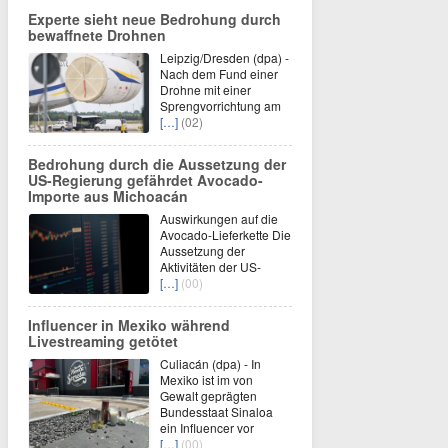
Experte sieht neue Bedrohung durch
bewaffnete Drohnen
Leipzig/Dresden (dpa) -
Nach dem Fund einer
Drohne mit einer
Sprengvorrichtung am
[…]
(02)
Bedrohung durch die Aussetzung der
US-Regierung gefährdet Avocado-
Importe aus Michoacán
Auswirkungen auf die
Avocado-Lieferkette Die
Aussetzung der
Aktivitäten der US-
[…]
(00)
Influencer in Mexiko während
Livestreaming getötet
Culiacán (dpa) - In
Mexiko ist im von
Gewalt geprägten
Bundesstaat Sinaloa
ein Influencer vor
[…]
(00)