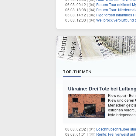
06.08. 09:12 |
(04)
Frauen-Tour erklimmt M
05.08. 18:08 |
(04)
Frauen-Tour: Niedermai
05.08. 14:12 |
(06)
Figo fordert Infantinos R
05.08. 12:33 |
(04)
Wellbrock verblüfft und 
TOP-THEMEN
Ukraine: Drei Tote bei Luftang
Kiew (dpa) - Bei
Kiew und deren
Menschen getötet
östlichen Vorort
Kyiv Independen
08.08. 02:02 |
(01)
Löschhubschrauber stür
08.08. 01:01 |
(00)
Rente: Frei verweist au