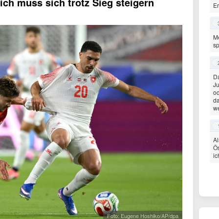
ich muss sich trotz Sieg steigern
Er
Me
sp
Da
Ju
od
d
we
Al
Ö
ic
Foto: Eugene Hoshiko/AP/dpa