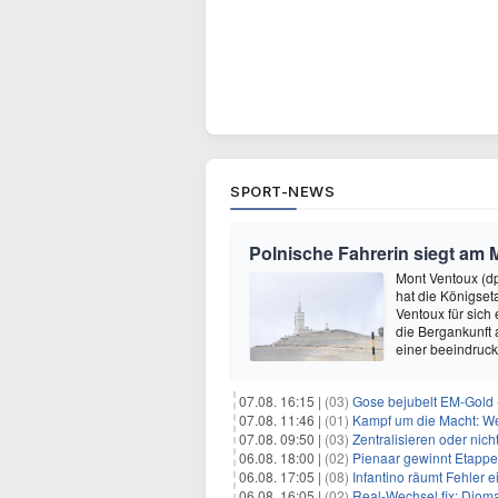
SPORT-NEWS
Polnische Fahrerin siegt am 
Mont Ventoux (d
hat die Königse
Ventoux für sich
die Bergankunft 
einer beeindruck
07.08. 16:15 |
(03)
Gose bejubelt EM-Gold 
07.08. 11:46 |
(01)
Kampf um die Macht: Wer
07.08. 09:50 |
(03)
Zentralisieren oder ni
06.08. 18:00 |
(02)
Pienaar gewinnt Etappe 
06.08. 17:05 |
(08)
Infantino räumt Fehler e
06.08. 16:05 |
(02)
Real-Wechsel fix: Dioma