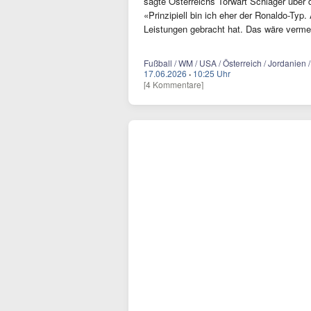
sagte Österreichs Torwart Schlager über d
«Prinzipiell bin ich eher der Ronaldo-Typ. 
Leistungen gebracht hat. Das wäre verm
Fußball / WM / USA / Österreich / Jordanien /
17.06.2026
·
10:25 Uhr
[4 Kommentare]