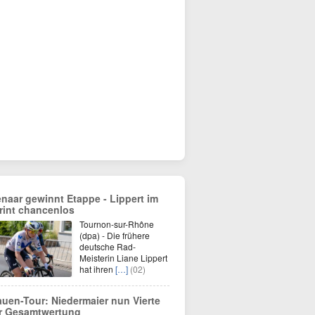
enaar gewinnt Etappe - Lippert im
rint chancenlos
Tournon-sur-Rhône
(dpa) - Die frühere
deutsche Rad-
Meisterin Liane Lippert
hat ihren
[…]
(02)
auen-Tour: Niedermaier nun Vierte
r Gesamtwertung