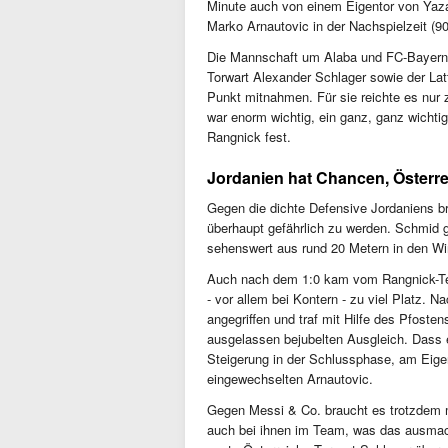
Minute auch von einem Eigentor von Yaza
Marko Arnautovic in der Nachspielzeit (90
Die Mannschaft um Alaba und FC-Bayern-
Torwart Alexander Schlager sowie der Lat
Punkt mitnahmen. Für sie reichte es nur 
war enorm wichtig, ein ganz, ganz wichtig
Rangnick fest.
Jordanien hat Chancen, Österre
Gegen die dichte Defensive Jordaniens b
überhaupt gefährlich zu werden. Schmid g
sehenswert aus rund 20 Metern in den Wi
Auch nach dem 1:0 kam vom Rangnick-Tea
- vor allem bei Kontern - zu viel Platz. 
angegriffen und traf mit Hilfe des Pfost
ausgelassen bejubelten Ausgleich. Dass e
Steigerung in der Schlussphase, am Eige
eingewechselten Arnautovic.
Gegen Messi & Co. braucht es trotzdem 
auch bei ihnen im Team, was das ausmach