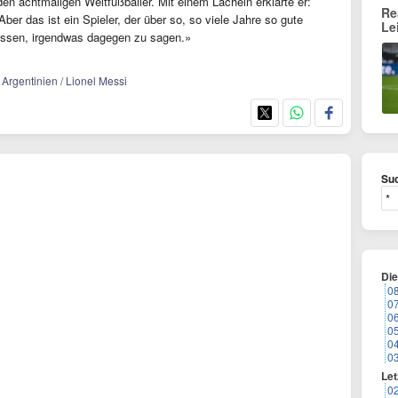
en achtmaligen Weltfußballer. Mit einem Lächeln erklärte er:
Re
Aber das ist ein Spieler, der über so, so viele Jahre so gute
Le
essen, irgendwas dagegen zu sagen.»
 Argentinien / Lionel Messi
Suc
Di
0
0
0
0
0
0
Let
0