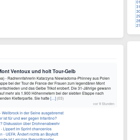
0
3
3
2
2
2
Mont Ventoux und holt Tour-Gelb
pa) - Radrennfahrerin Katarzyna Niewiadoma-Phinney aus Polen
tappe bei der Tour de France der Frauen zum legendären Mont
 entschieden und das Gelbe Trikot erobert. Die 31-Jährige gewann
auf mehr als 1.900 Höhenmetern bei der siebten Etappe nach
enden Kletterpartie. Sie hatte
[…]
(03)
vor 9 Stunden
- Wellbrock in der Seine ausgebremst
 ist für und wer gegen Infantino?
cht? Diskussion über Drohnenabwehr
- Lippert im Sprint chancenlos
in - UEFA: Ändert nichts an Boykott
nde ist Leipzigs Rekordtransfer