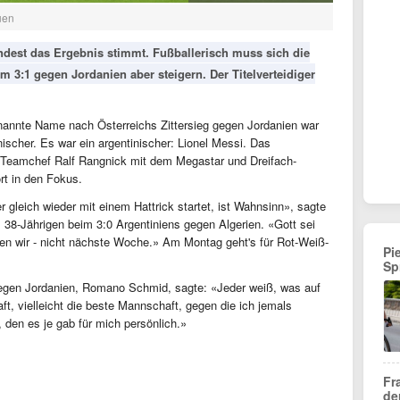
uen
ndest das Ergebnis stimmt. Fußballerisch muss sich die
 3:1 gegen Jordanien aber steigern. Der Titelverteidiger
enannte Name nach Österreichs Zittersieg gegen Jordanien war
nischer. Es war ein argentinischer: Lionel Messi. Das
 Teamchef Ralf Rangnick mit dem Megastar und Dreifach-
t in den Fokus.
r gleich wieder mit einem Hattrick startet, ist Wahnsinn», sagte
38-Jährigen beim 3:0 Argentiniens gegen Algerien. «Gott sei
fen wir - nicht nächste Woche.» Am Montag geht's für Rot-Weiß-
Pi
Sp
gegen Jordanien, Romano Schmid, sagte: «Jeder weiß, was auf
, vielleicht die beste Mannschaft, gegen die ich jemals
, den es je gab für mich persönlich.»
Fr
de