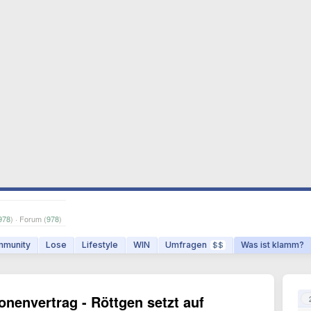
978
) · Forum (
978
)
munity
Lose
Lifestyle
WIN
Umfragen
Was ist klamm?
$$
onenvertrag - Röttgen setzt auf