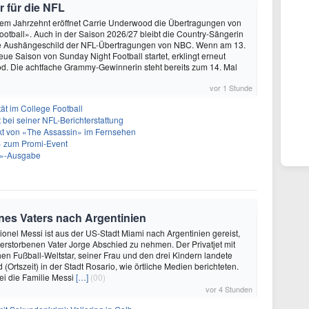
r für die NFL
nem Jahrzehnt eröffnet Carrie Underwood die Übertragungen von
otball». Auch in der Saison 2026/27 bleibt die Country-Sängerin
e Aushängeschild der NFL-Übertragungen von NBC. Wenn am 13.
ue Saison von Sunday Night Football startet, erklingt erneut
d. Die achtfache Grammy-Gewinnerin steht bereits zum 14. Mal
vor 1 Stunde
ät im College Football
t bei seiner NFL-Berichterstattung
akt von «The Assassin» im Fernsehen
 zum Promi-Event
ht»-Ausgabe
eines Vaters nach Argentinien
Lionel Messi ist aus der US-Stadt Miami nach Argentinien gereist,
rstorbenen Vater Jorge Abschied zu nehmen. Der Privatjet mit
en Fußball-Weltstar, seiner Frau und den drei Kindern landete
Ortszeit) in der Stadt Rosario, wie örtliche Medien berichteten.
ei die Familie Messi
[…]
(00)
vor 4 Stunden