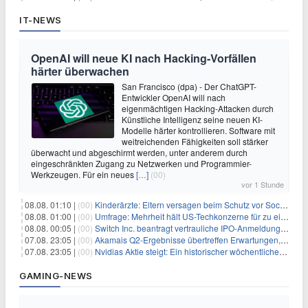
IT-NEWS
OpenAI will neue KI nach Hacking-Vorfällen
härter überwachen
San Francisco (dpa) - Der ChatGPT-
Entwickler OpenAI will nach
eigenmächtigen Hacking-Attacken durch
Künstliche Intelligenz seine neuen KI-
Modelle härter kontrollieren. Software mit
weitreichenden Fähigkeiten soll stärker
überwacht und abgeschirmt werden, unter anderem durch
eingeschränkten Zugang zu Netzwerken und Programmier-
Werkzeugen. Für ein neues
[…]
(00)
vor 1 Stunde
08.08. 01:10 |
(00)
Kinderärzte: Eltern versagen beim Schutz vor Social Media
08.08. 01:00 |
(00)
Umfrage: Mehrheit hält US-Techkonzerne für zu einflussreich
08.08. 00:05 |
(00)
Switch Inc. beantragt vertrauliche IPO-Anmeldung im Zuge des AI-Booms
07.08. 23:05 |
(00)
Akamais Q2-Ergebnisse übertreffen Erwartungen, doch Aktien fallen: Ein tieferer Blick
07.08. 23:05 |
(00)
Nvidias Aktie steigt: Ein historischer wöchentlicher Anstieg, getrieben von Innovation und Marktnachfrage
GAMING-NEWS