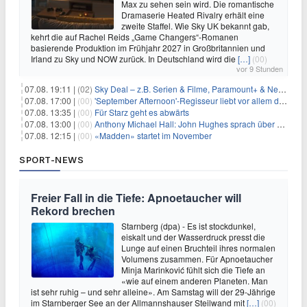
Max zu sehen sein wird. Die romantische
Dramaserie Heated Rivalry erhält eine
zweite Staffel. Wie Sky UK bekannt gab,
kehrt die auf Rachel Reids „Game Changers“-Romanen
basierende Produktion im Frühjahr 2027 in Großbritannien und
Irland zu Sky und NOW zurück. In Deutschland wird die
[…]
(00)
vor 9 Stunden
07.08. 19:11 |
(02)
Sky Deal – z.B. Serien & Filme, Paramount+ & Netflix für 19,99€/Monat
07.08. 17:00 |
(00)
'September Afternoon'-Regisseur liebt vor allem die 'Banalität' in seinen Filmen
07.08. 13:35 |
(00)
Für Starz geht es abwärts
07.08. 13:00 |
(00)
Anthony Michael Hall: John Hughes sprach über eine Fortsetzung von 'The Breakfast Club'
07.08. 12:15 |
(00)
«Madden» startet im November
SPORT-NEWS
Freier Fall in die Tiefe: Apnoetaucher will
Rekord brechen
Starnberg (dpa) - Es ist stockdunkel,
eiskalt und der Wasserdruck presst die
Lunge auf einen Bruchteil ihres normalen
Volumens zusammen. Für Apnoetaucher
Minja Marinković fühlt sich die Tiefe an
«wie auf einem anderen Planeten. Man
ist sehr ruhig – und sehr alleine». Am Samstag will der 29-Jährige
im Starnberger See an der Allmannshauser Steilwand mit
[…]
(00)