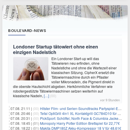
BOULEVARD-NEWS
Londoner Startup tätowiert ohne einen
einzigen Nadelstich
Ein Londoner Start-up will das
Tätowieren neu erfinden, ohne
Nadelstiche und ohne die Wartezeit einer
klassischen Sitzung. CipherX ersetzt die
Tätowiermaschine durch ein Pflaster
voller Mikronadeln, die Pigment direkt in
die oberste Hautschicht abgeben. Herkömmliche Verfahren wie
robotergestützte Tätowiermaschinen setzen weiterhin auf
klassische Nadeln,
[…]
(00)
vor 9 Stunden
07.08. 21:11 |
(00)
Hitster Film- und Serien-Soundtracks Partyspiel-Erweiterung für 6,99€
07.08. 20:46 |
(00)
Tefal OptiGrill 4in1 XL Kontaktgrill GC784D10 für 239,99€
07.08. 20:31 |
(00)
PickSport: Schöffel, North Face & Columbia Jacken ab 39,60€
07.08. 18:45 |
(01)
Monopoly Harry Potter Edition Brettspiel für 22,77€
07.08. 18:22 |
(01)
Makita DMP180Z Akku-Kompressor 18 V für 48,61€