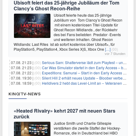
Ubisoft feiert das 25-jährige Jubiläum der Tom
Clancy’s Ghost Recon-Reihe
Ubisoft feierte heute das 25-jährige
Jubiläum von Tom Clancy’s Ghost Recon
mit einem kostenlosen Titel-Update für
Ghost Recon Wildlands , der Rückkehr
des bei Fans beliebten Predator -Events
und weiteren Inhalten. Ghost Recon
Wildlands: Last Rites ist ab sofort kostenlos über Ubisoft+, für
PlayStation5, PlayStation4, Xbox Series X|S, Xbox One
[…]
(00)
vor 7 Stunden
07.08. 21:23 |
(00)
Serious Sam: Shatterverse lädt zum Playtest – und erscheint schon bald!
07.08. 21:23 |
(00)
Car Was Simulator startet in den Early Access – bald gehts los!
07.08. 21:22 |
(00)
Expeditions: Samurai – Start in den Early Access ab heute im feudalen Japan
07.08. 19:30 |
(00)
Silent Hill 2 erhält neues Update – Bloober verbessert Grafik und Performance
07.08. 18:59 |
(00)
Helldivers 2 hebt das Level-Limit an – Veteranen können endlich weiter aufsteigen
KINO/TV-NEWS
«Heated Rivalry» kehrt 2027 mit neuen Stars
zurück
Justice Smith und Charlie Gillespie
verstärken die zweite Staffel der Hockey-
Romanze, die in Deutschland bei HBO