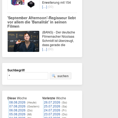
Erweiterung mit 154
[…]
(00)
'September Afternoon'-Regisseur liebt
vor allem die 'Banalität' in seinen
Filmen
(BANG) - Der deutsche
Filmemacher Nicolaas
Schmidt ist überzeugt,
dass gerade die
[…]
(00)
Suchbegriff
suchen
Diese
Woche
Vorletzte
Woche
08.08.2026
26.07.2026
(Heute)
(So)
07.08.2026
25.07.2026
(Gestern)
(Sa)
06.08.2026
24.07.2026
(Do)
(Fr)
05.08.2026
23.07.2026
(Mi)
(Do)
04.08.2026
22.07.2026