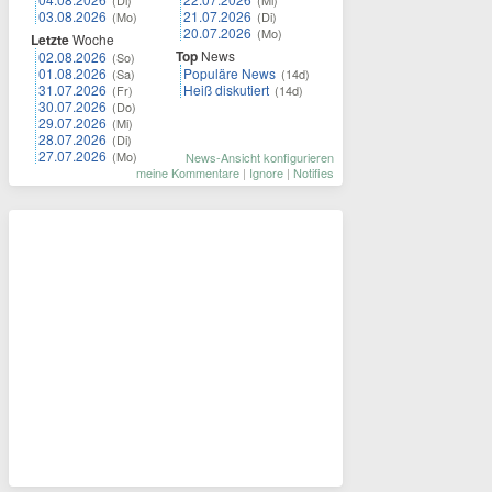
(Di)
(Mi)
03.08.2026
21.07.2026
(Mo)
(Di)
20.07.2026
(Mo)
Letzte
Woche
Top
News
02.08.2026
(So)
01.08.2026
Populäre News
(Sa)
(14d)
31.07.2026
Heiß diskutiert
(Fr)
(14d)
30.07.2026
(Do)
29.07.2026
(Mi)
28.07.2026
(Di)
27.07.2026
(Mo)
News-Ansicht konfigurieren
meine Kommentare
|
Ignore
|
Notifies