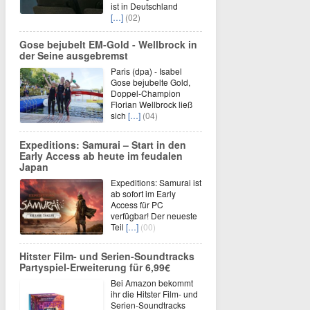
ist in Deutschland
[…]
(02)
Gose bejubelt EM-Gold - Wellbrock in
der Seine ausgebremst
Paris (dpa) - Isabel
Gose bejubelte Gold,
Doppel-Champion
Florian Wellbrock ließ
sich
[…]
(04)
Expeditions: Samurai – Start in den
Early Access ab heute im feudalen
Japan
Expeditions: Samurai ist
ab sofort im Early
Access für PC
verfügbar! Der neueste
Teil
[…]
(00)
Hitster Film- und Serien-Soundtracks
Partyspiel-Erweiterung für 6,99€
Bei Amazon bekommt
ihr die Hitster Film- und
Serien-Soundtracks