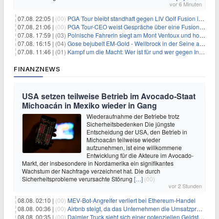
vor 6 Minuten
07.08. 22:05 |
(00)
PGA Tour bleibt standhaft gegen LIV Golf Fusion in einem sich wandelnden Sportumfeld
07.08. 21:06 |
(00)
PGA Tour-CEO weist Gespräche über eine Fusion mit LIV Golf zurück und bekräftigt die Wettbewerbslandschaft
07.08. 17:59 |
(03)
Polnische Fahrerin siegt am Mont Ventoux und holt Tour-Gelb
07.08. 16:15 |
(04)
Gose bejubelt EM-Gold - Wellbrock in der Seine ausgebremst
07.08. 11:46 |
(01)
Kampf um die Macht: Wer ist für und wer gegen Infantino?
FINANZNEWS
USA setzen teilweise Betrieb im Avocado-Staat
Michoacán in Mexiko wieder in Gang
Wiederaufnahme der Betriebe trotz
Sicherheitsbedenken Die jüngste
Entscheidung der USA, den Betrieb in
Michoacán teilweise wieder
aufzunehmen, ist eine willkommene
Entwicklung für die Akteure im Avocado-
Markt, der insbesondere in Nordamerika ein signifikantes
Wachstum der Nachfrage verzeichnet hat. Die durch
Sicherheitsprobleme verursachte Störung
[…]
(00)
vor 2 Stunden
08.08. 02:10 |
(00)
MEV-Bot-Angreifer verliert bei Ethereum-Handel
08.08. 00:36 |
(00)
Airbnb steigt, da das Unternehmen die Umsatzprognose anhebt und starkes Wachstum signalisiert
08.08. 00:35 |
(00)
Daimler Truck sieht sich einer potenziellen Geldstrafe von 1 Milliarde Euro aufgrund von EU-Emissionsvorschriften gegenüber