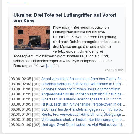
Ukraine: Drei Tote bei Luftangriffen auf Vorort
von Kiew
Kiew (dpa) - Bei neuen russischen
Luftangriffen auf die ukrainische
Hauptstadt Kiew und deren Umgebung
sind nach Behördenangaben mindestens
drei Menschen getötet und mehrere
verletzt worden. Unter den drei
Todesopfern im östlichen Vorort Browary sei auch ein Kind,
schrieb das Nachrichtenportal «The Kyiv Independent» unter
Berufung auf Kiews
[…]
(00)
vor 1 Stunde
08.08. 02:35 |
(00)
Senat verschiebt Abstimmung über das Clarity Act: Auswirkungen auf Unternehmen und das Vertrauen der Investoren
08.08. 02:02 |
(01)
Löschhubschrauber stürzt bei Waldbrand in Utah ab
08.08. 01:35 |
(00)
Senator Coons optimistisch über Senatsabstimmungen angesichts von Finanzierungsbedenken
08.08. 01:35 |
(00)
Abgeordneter Dusty Johnson setzt sich für zügige Regierungsfinanzierung angesichts von Shutdown-Risiken ein
08.08. 01:35 |
(00)
Bipartisan Russland-Sanktionsgesetz: Ein Schritt in Richtung Energieunabhängigkeit
08.08. 01:05 |
(00)
RFK Jr. setzt sich für vielfältige Perspektiven in der Gesundheitspolitik beim CDC-Gedenkakt ein
08.08. 01:05 |
(00)
SEC lässt Insider-Handelsfall gegen von Trump begnadigten Manager fallen
08.08. 01:01 |
(00)
Rente: Frei verweist auf Härtefall- und Übergangsregelungen
08.08. 01:00 |
(00)
Verbraucherschützer fordern Nachbesserungen bei Frühstartrente
08.08. 01:00 |
(02)
Umfrage: Zwei Drittel sehen zu viel Einfluss von US-Tech-Konzernen