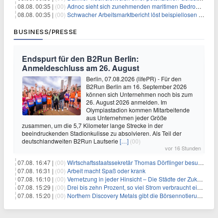
08.08. 00:35 |
(00)
Adnoc sieht sich zunehmenden maritimen Bedrohungen angesichts regionaler Spannungen gegenüber
08.08. 00:35 |
(00)
Schwacher Arbeitsmarktbericht löst beispiellosen Börsenanstieg aus
BUSINESS/PRESSE
Endspurt für den B2Run Berlin:
Anmeldeschluss am 26. August
Berlin, 07.08.2026 (lifePR) - Für den
B2Run Berlin am 16. September 2026
können sich Unternehmen noch bis zum
26. August 2026 anmelden. Im
Olympiastadion kommen Mitarbeitende
aus Unternehmen jeder Größe
zusammen, um die 5,7 Kilometer lange Strecke in der
beeindruckenden Stadionkulisse zu absolvieren. Als Teil der
deutschlandweiten B2Run Laufserie
[…]
(00)
vor 16 Stunden
07.08. 16:47 |
(00)
Wirtschaftsstaatssekretär Thomas Dörflinger besucht Handwerksbetrieb im Kammerbezirk Freiburg
07.08. 16:31 |
(00)
Arbeit macht Spaß oder krank
07.08. 16:10 |
(00)
Vernetzung in jeder Hinsicht – Die Städte der Zukunft sind grün-blau
07.08. 15:29 |
(00)
Drei bis zehn Prozent, so viel Strom verbraucht ein Aufzug im Gebäude
07.08. 15:20 |
(00)
Northern Discovery Metals gibt die Börsennotierung an der Frankfurter Wertpapierbörse bekannt