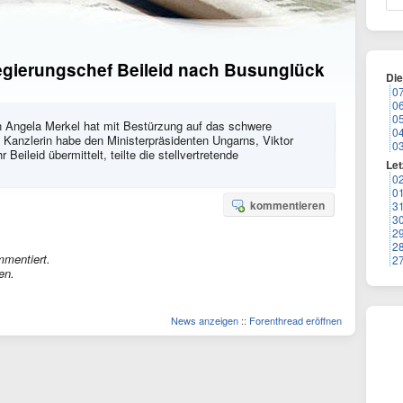
egierungschef Beileid nach Busunglück
Di
0
0
0
n Angela Merkel hat mit Bestürzung auf das schwere
0
ie Kanzlerin habe den Ministerpräsidenten Ungarns, Viktor
0
r Beileid übermittelt, teilte die stellvertretende
Let
0
0
kommentieren
3
3
2
2
mmentiert.
2
en.
News anzeigen
::
Forenthread eröffnen