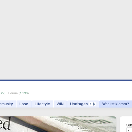
122
) · Forum (
1.293
)
munity
Lose
Lifestyle
WIN
Umfragen
Was ist klamm?
$$
Suc